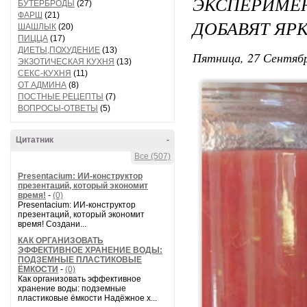
ЭКСПЕРИМЕ
БУТЕРБРОДЫ
(27)
ФАРШ
(21)
ДОБАВЯТ ЯР
ШАШЛЫК
(20)
ПИЦЦА
(17)
ДИЕТЫ,ПОХУДЕНИЕ
(13)
Пятница, 27 Сентябр
ЭКЗОТИЧЕСКАЯ КУХНЯ
(13)
СЕКС-КУХНЯ
(11)
ОТ АДМИНА
(8)
ПОСТНЫЕ РЕЦЕПТЫ
(7)
ВОПРОСЫ-ОТВЕТЫ
(5)
Цитатник
-
Все (507)
Presentacium: ИИ‑конструктор
презентаций, который экономит
время!
-
(0)
Presentacium: ИИ‑конструктор
презентаций, который экономит
время! Создани...
КАК ОРГАНИЗОВАТЬ
ЭФФЕКТИВНОЕ ХРАНЕНИЕ ВОДЫ:
ПОДЗЕМНЫЕ ПЛАСТИКОВЫЕ
ЁМКОСТИ
-
(0)
Как организовать эффективное
хранение воды: подземные
пластиковые ёмкости Надёжное х...