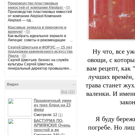
Производство пластиковых
емкостей от компании Aleplast
-
(0)
Производство пластиковых емкостей
от компании Aleplast Компания
Aleplast — од...
Красивые зеркала в прихожую и
ванную!
-
(0)
Как выбрать идеальное зеркало в
Липецке: советы и рекомендации ...
Сергей Шмотьев и ФОРЭС — 15 лет
Ну что, все у
поддержки камнерезного искусства
Урала
-
(0)
овощи, с которы
Сергей Шмотьев: бизнес на службе
культуры Сергей Шмотьев,
вам рецепт, как 
генеральный директор промышлен...
лучших времён, 
трава станет жу
Видео
-
Все (22)
валенки. И имен
Праздничный ужин
закон
из трех блюд на 23
февр
Смотрели: 12
(1)
Я буду береж
БАСТУРМА ПО-
АРМЯНСКИ! Очень
погребе. Но лиш
простой и вк