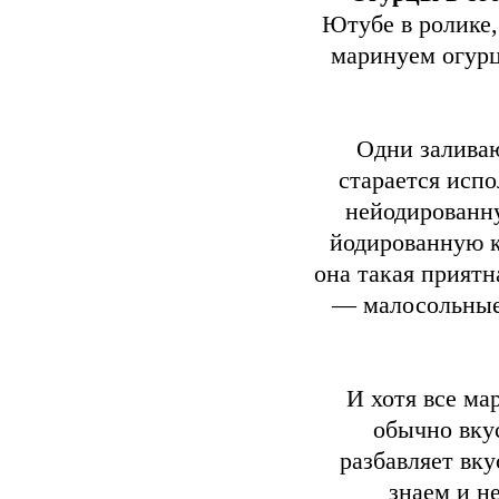
Ютубе в ролике,
маринуем огурц
Одни заливаю
старается испо
нейодированну
йодированную к
она такая приятн
— малосольные 
И хотя все ма
обычно вкус
разбавляет вку
знаем и н