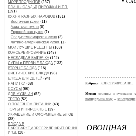
• Сл
МОРЕПРОДУКТОВ
(237)
БЛИНЫ,ОЛАДЬЯ,ПИРОЖКИ И Т.П.
(191)
КУХНЯ РАЗНЫХ НАРОДОВ
(181)
Восточная кухня
(11)
Азиатская кухня
(8)
Европейская кухня
(7)
Средиземноморская кухня
(2)
Латино-американская кухня.
(1)
МОИ ЛУЧШИЕ РЕЦЕПТЫ
(168)
КОНСЕРВИРОВАНИЕ
(148)
НЕСЛАДКАЯ ВЫПЕЧКА
(142)
СУПЫ и ПЕРВЫЕ БЛЮДА
(133)
ВТОРЫЕ БЛЮДА
(116)
ДИЕТИЧЕСКИЕ БЛЮДА
(98)
БЛЮДА ДЛЯ ДЕТЕЙ
(94)
НАПИТКИ
(68)
Рубрики:
КОНСЕРВИРОВАНИЕ
СОУСЫ
(66)
ДЛЯ МУЖЧИН
(52)
Метки:
рецепты
кулинария
ТЕСТО
(52)
помидоры на зиму
консервация
О ПОЛЕЗНОМ ПИТАНИИ
(43)
ТОРТЫ И ПИРОЖНЫЕ
(39)
УКРАШЕНИЕ И ОФОРМЛЕНИЕ БЛЮД
(38)
БЛЮДА В
ОВОЩНА
ПАРОВАРКЕ,АЭРОГРИЛЕ,ФРИТЮРНИЦЕ
И т.д.
(28)