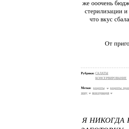
же ооочень бюдже
стерилизации и 
что вкус сбал
От приг
Рубрики:
САЛАТЫ
КОНСЕРВИРОВАНИЕ
Метки:
рецепты
рецепты при
зиму
консервация
Я НИКОГДА 