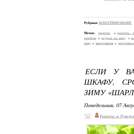
Рубрики:
КОНСЕРВИРОВАНИЕ
Метки:
рецепты
рецепты п
рецепты
огурцы на зиму
м
зиму
консервация
заготовки 
ЕСЛИ У В
ШКАФУ, СР
ЗИМУ «ШАРЛ
Понедельник, 07 Авгу
Рецепты_и_Рукодел