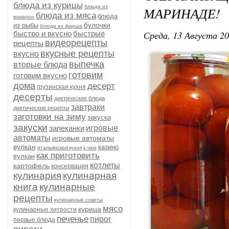
блюда из курицы
блюда из
МАРИНАДЕ!
блюда из мяса
блюда
макарон
булочки
из рыбы
блюда из фарша
Среда, 13 Августа 20
быстро и вкусно
быстрые
видеорецепты
рецепты
вкусные рецепты
вкусно
выпечка
вторые блюда
готовим
готовим вкусно
дома
десерт
грузинская кухня
десерты
диетические блюда
завтраки
диетические рецепты
заготовки на зиму
закуска
закуски
запеканки
игровые
автоматы
игровые автоматы
вулкан
казино
итальянская кухня
к чаю
как приготовить
вулкан
котлеты
картофель
консервация
кулинария
кулинарная
книга
кулинарные
рецепты
кулинарные советы
мясо
курица
кулинарные хитрости
печенье
пирог
первые блюда