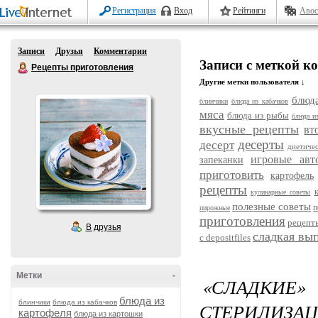
Регистрация
Вход
Рейтинги
Авос
Записи
Друзья
Комментарии
Записи с меткой к
Рецепты приготовления
Другие метки пользователя ↓
блюда
блинчики
блюда из кабачков
мяса
блюда из рыбы
блюда и
вкусные рецепты
вт
десерты
десерт
диетиче
игровые авт
запеканки
приготовить
картофель
рецепты
кулинарные советы
полезные советы
п
пирожные
приготовления
рецепт
В друзья
сладкая вы
с depositfiles
Метки
-
«СЛАДКИЕ
блюда из
блинчики
блюда из кабачков
СТЕРИЛИ
картофеля
блюда из картошки