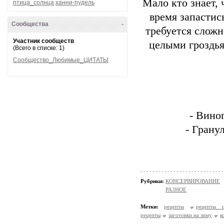
Мало кто знает, 
птица_солнца
ханни-пудель
время запастис
Сообщества
-
требуется сложн
Участник сообществ
целыми гроздья
(Всего в списке: 1)
Сообщество_Любимые_ЦИТАТЫ
- Вино
- Грану
Рубрики:
КОНСЕРВИРОВАНИЕ
РАЗНОЕ
Метки:
рецепты
рецепты п
рецепты
заготовки на зиму
к