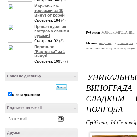
Смотрели: 340
(5)
Морковь по-
корейски за 10
минут от корей
Смотрели: 184
(4)
Пряная куриная
пастрома своими
Рубрики:
КОНСЕРВИРОВАНИЕ
руками!
Смотрели: 92
(3)
Метки:
рецепты
кулинария
Пирожное
заготовки на зиму
консервация
"Картошка" за 5
минут!
Смотрели: 1095
(7)
УНИКАЛЬН
Поиск по дневнику
-
ВИНОГРАДА
в этом дневнике
СЛАДКИМ 
ПОЛГОДА
Подписка по e-mail
-
Суббота, 14 Сентябр
Друзья
-