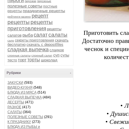
пироги
пирожки
пирожные
полезные советы
постные
праздничные рецепты
рецепты
рецепт
рейтинги казино
рецепты
рецепты
приготовления
рецепты
Приготовить сла
салаты
салат
рыба
салатов
Достаточно прав
скачать
секреты приготовления
сало
бесплатно
скачать с depositfiles
чеснок и специи
сладкая выпечка
сладкое
суп
супы
количест
слоеные салаты
слоеный салат
торт
торты
шоколад
тесто
Рубрики
-
ЗАКУСКИ
(593)
ВИДЕО-КУХНЯ
(548)
БЛЮДА ИЗ МЯСА
(514)
СЛАДКАЯ ВЫПЕЧКА
(484)
ДЕСЕРТЫ
(471)
• 
РАЗНОЕ
(417)
САЛАТЫ
(364)
• Душис
ПОЛЕЗНЫЕ СОВЕТЫ
(291)
• Свежи
К ПРАЗДНИКУ
(273)
БЛЮДА ИЗ РЫБЫ и