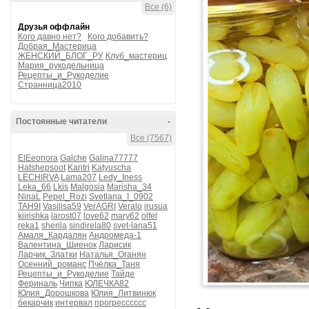
Все (6)
Друзья оффлайн
Кого давно нет?
Кого добавить?
Добрая_Мастерица
ЖЕНСКИЙ_БЛОГ_РУ
Клуб_мастериц
Мария_рукодельница
Рецепты_и_Рукоделие
Странница2010
Постоянные читатели
-
Все (7567)
ElEeonora
Galche
Galina77777
Hatshepsoot
Kantri
Katyuscha
LECHIRVA
Lama207
Ledy_Iness
Leka_66
Lkis
Malgosia
Marisha_34
NinaL
Pepel_Rozi
Svetlana_I_0902
TAH9I
Vasilisa59
VerAGRI
Veralo
irusua
kiirishka
larost07
love62
mary62
olfel
reka1
sherila
sindirela80
svet-lana51
Амаля_Кардалян
Андромеда-1
Валентина_Шиенок
Ларисик
Ларчик_Златки
Наталья_Оганян
Осенний_романс
Пчёлка_Таня
Рецепты_и_Рукоделие
Тайде
Фериналь
Чипка
ЮЛЕЧКА82
Юлия_Дорошкова
Юлия_Литвинюк
бекарчик
интервал
прогресссссс