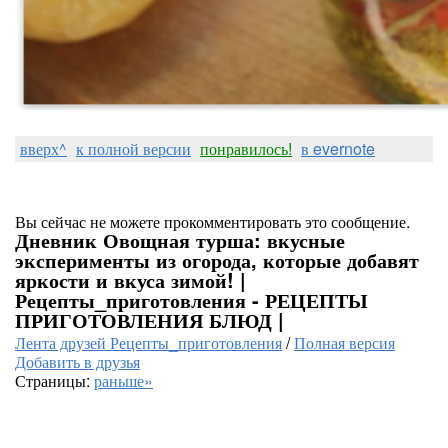
вверх^
к полной версии
понравилось!
в evernote
Вы сейчас не можете прокомментировать это сообщение.
Дневник Овощная турша: вкусные
эксперименты из огорода, которые добавят
яркости и вкуса зимой! |
Рецепты_приготовления - РЕЦЕПТЫ
ПРИГОТОВЛЕНИЯ БЛЮД |
Лента друзей Рецепты_приготовления
/
Полная версия
Добавить в друзья
Страницы:
раньше»