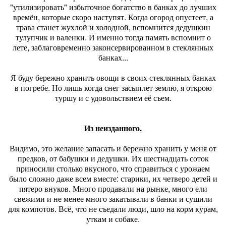
"утилизировать" избыточное богатство в банках до лучших
времён, которые скоро наступят. Когда огород опустеет, а
трава станет жухлой и холодной, вспомнится дедушкин
тулупчик и валенки. И именно тогда память вспомнит о
лете, заблаговременно законсервированном в стеклянных
банках...
Я буду бережно хранить овощи в своих стеклянных банках
в погребе. Но лишь когда снег засыплет землю, я открою
туршу и с удовольствием её съем.
Из неизданного.
Видимо, это желание запасать и бережно хранить у меня от
предков, от бабушки и дедушки. Их шестнадцать соток
приносили столько вкусного, что справиться с урожаем
было сложно даже всем вместе: старики, их четверо детей и
пятеро внуков. Много продавали на рынке, много ели
свежими и не менее много закатывали в банки и сушили
для компотов. Всё, что не съедали люди, шло на корм курам,
уткам и собаке.