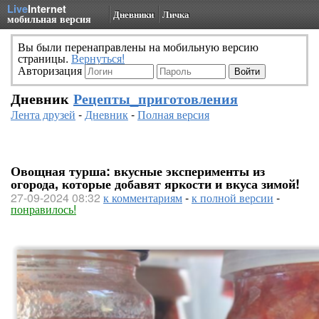
Live
Internet
Дневники
Личка
мобильная версия
Вы были перенаправлены на мобильную версию
страницы.
Вернуться!
Авторизация
Дневник
Рецепты_приготовления
Лента друзей
-
Дневник
-
Полная версия
Овощная турша: вкусные эксперименты из
огорода, которые добавят яркости и вкуса зимой!
27-09-2024 08:32
к комментариям
-
к полной версии
-
понравилось!