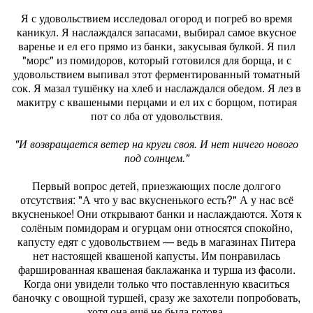
Я с удовольствием исследовал огород и погреб во время
каникул. Я наслаждался запасами, выбирал самое вкусное
варенье и ел его прямо из банки, закусывая булкой. Я пил
"морс" из помидоров, который готовился для борща, и с
удовольствием выпивал этот ферментированный томатный
сок. Я мазал тушёнку на хлеб и наслаждался обедом. Я лез в
макитру с квашеными перцами и ел их с борщом, потирая
пот со лба от удовольствия.
"И возвращается ветер на круги своя. И нет ничего нового
под солнцем."
Первый вопрос детей, приезжающих после долгого
отсутствия: "А что у вас вкусненького есть?" А у нас всё
вкусненькое! Они открывают банки и наслаждаются. Хотя к
солёным помидорам и огурцам они относятся спокойно,
капусту едят с удовольствием — ведь в магазинах Питера
нет настоящей квашеной капусты. Им понравилась
фаршированная квашеная баклажанка и турша из фасоли.
Когда они увидели только что поставленную кваситься
баночку с овощной туршей, сразу же захотели попробовать,
хотя она ещё не была готова.