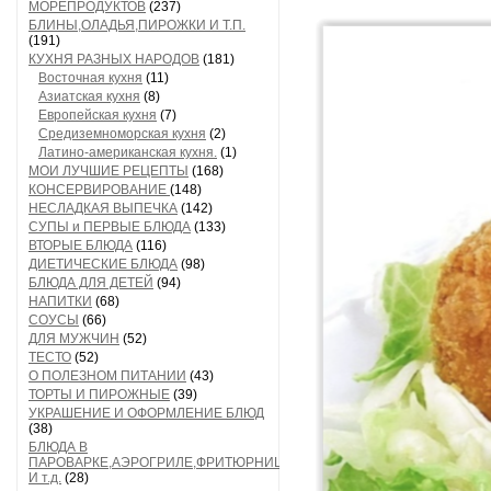
МОРЕПРОДУКТОВ
(237)
БЛИНЫ,ОЛАДЬЯ,ПИРОЖКИ И Т.П.
(191)
КУХНЯ РАЗНЫХ НАРОДОВ
(181)
Восточная кухня
(11)
Азиатская кухня
(8)
Европейская кухня
(7)
Средиземноморская кухня
(2)
Латино-американская кухня.
(1)
МОИ ЛУЧШИЕ РЕЦЕПТЫ
(168)
КОНСЕРВИРОВАНИЕ
(148)
НЕСЛАДКАЯ ВЫПЕЧКА
(142)
СУПЫ и ПЕРВЫЕ БЛЮДА
(133)
ВТОРЫЕ БЛЮДА
(116)
ДИЕТИЧЕСКИЕ БЛЮДА
(98)
БЛЮДА ДЛЯ ДЕТЕЙ
(94)
НАПИТКИ
(68)
СОУСЫ
(66)
ДЛЯ МУЖЧИН
(52)
ТЕСТО
(52)
О ПОЛЕЗНОМ ПИТАНИИ
(43)
ТОРТЫ И ПИРОЖНЫЕ
(39)
УКРАШЕНИЕ И ОФОРМЛЕНИЕ БЛЮД
(38)
БЛЮДА В
ПАРОВАРКЕ,АЭРОГРИЛЕ,ФРИТЮРНИЦЕ
И т.д.
(28)