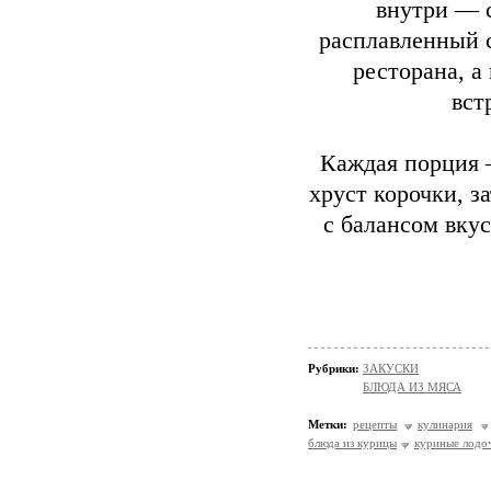
внутри — 
расплавленный 
ресторана, а
вст
Каждая порция 
хруст корочки, з
с балансом вкус
Рубрики:
ЗАКУСКИ
БЛЮДА ИЗ МЯСА
Метки:
рецепты
кулинария
блюда из курицы
куриные лодо