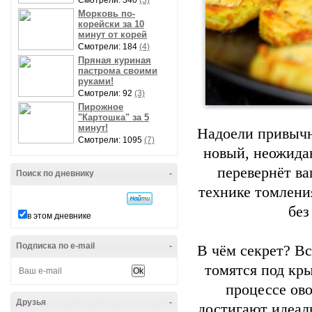
Смотрели: 340
(5)
Морковь по-
корейски за 10
минут от корей
Смотрели: 184
(4)
Пряная куриная
пастрома своими
руками!
Смотрели: 92
(3)
Пирожное
"Картошка" за 5
минут!
Надоели привычн
Смотрели: 1095
(7)
новый, неожида
перевернёт ва
Поиск по дневнику
-
технике томлени
без
в этом дневнике
Подписка по e-mail
-
В чём секрет? Вс
томятся под кр
процессе ов
Друзья
-
достигают идеал