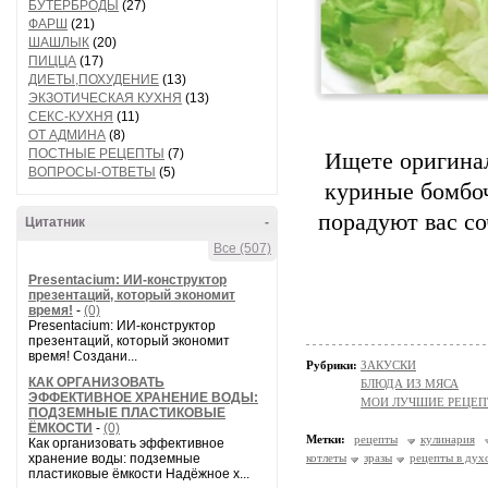
БУТЕРБРОДЫ
(27)
ФАРШ
(21)
ШАШЛЫК
(20)
ПИЦЦА
(17)
ДИЕТЫ,ПОХУДЕНИЕ
(13)
ЭКЗОТИЧЕСКАЯ КУХНЯ
(13)
СЕКС-КУХНЯ
(11)
ОТ АДМИНА
(8)
ПОСТНЫЕ РЕЦЕПТЫ
(7)
Ищете оригинал
ВОПРОСЫ-ОТВЕТЫ
(5)
куриные бомбо
порадуют вас с
Цитатник
-
Все (507)
Presentacium: ИИ‑конструктор
презентаций, который экономит
время!
-
(0)
Presentacium: ИИ‑конструктор
презентаций, который экономит
время! Создани...
Рубрики:
ЗАКУСКИ
КАК ОРГАНИЗОВАТЬ
БЛЮДА ИЗ МЯСА
ЭФФЕКТИВНОЕ ХРАНЕНИЕ ВОДЫ:
МОИ ЛУЧШИЕ РЕЦЕ
ПОДЗЕМНЫЕ ПЛАСТИКОВЫЕ
ЁМКОСТИ
-
(0)
Метки:
рецепты
кулинария
Как организовать эффективное
хранение воды: подземные
котлеты
зразы
рецепты в дух
пластиковые ёмкости Надёжное х...