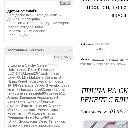
Все (6)
простой, но г
Друзья оффлайн
вкуса
Кого давно нет?
Кого добавить?
Добрая_Мастерица
ЖЕНСКИЙ_БЛОГ_РУ
Клуб_мастериц
Мария_рукодельница
Рецепты_и_Рукоделие
Странница2010
Рубрики:
ЗАКУСКИ
РАЗНОЕ
Постоянные читатели
-
Все (7567)
Метки:
рецепты
кулинария
кабачков
блюда из кабачков
ElEeonora
Galche
Galina77777
Hatshepsoot
Kantri
Katyuscha
LECHIRVA
Lama207
Ledy_Iness
Leka_66
Lkis
Malgosia
Marisha_34
NinaL
Pepel_Rozi
Svetlana_I_0902
TAH9I
Vasilisa59
VerAGRI
Veralo
irusua
ПИЦЦА НА СК
kiirishka
larost07
love62
mary62
olfel
reka1
sherila
sindirela80
svet-lana51
РЕЦЕПТ С БЛ
Амаля_Кардалян
Андромеда-1
Валентина_Шиенок
Ларисик
Ларчик_Златки
Наталья_Оганян
Осенний_романс
Пчёлка_Таня
Воскресенье, 03 Мая 
Рецепты_и_Рукоделие
Тайде
Фериналь
Чипка
ЮЛЕЧКА82
Юлия_Дорошкова
Юлия_Литвинюк
бекарчик
интервал
прогресссссс