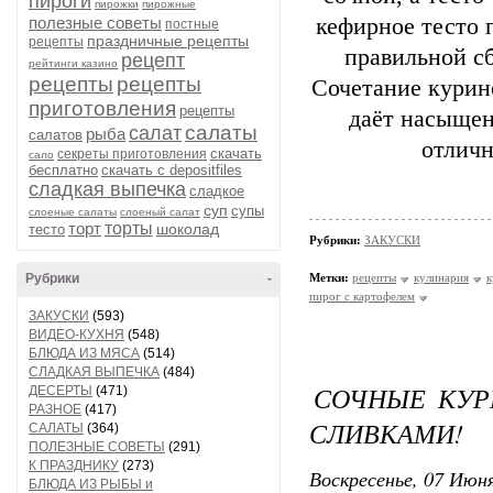
пироги
пирожки
пирожные
полезные советы
кефирное
тесто
п
постные
праздничные рецепты
рецепты
правильной
сб
рецепт
рейтинги казино
рецепты
рецепты
Сочетание
курин
приготовления
рецепты
даёт
насыщен
салаты
салат
рыба
салатов
отлич
скачать
секреты приготовления
сало
бесплатно
скачать с depositfiles
сладкая выпечка
сладкое
суп
супы
слоеные салаты
слоеный салат
торт
торты
шоколад
тесто
Рубрики:
ЗАКУСКИ
Рубрики
-
Метки:
рецепты
кулинария
к
пирог с картофелем
ЗАКУСКИ
(593)
ВИДЕО-КУХНЯ
(548)
БЛЮДА ИЗ МЯСА
(514)
СЛАДКАЯ ВЫПЕЧКА
(484)
СОЧНЫЕ КУР
ДЕСЕРТЫ
(471)
РАЗНОЕ
(417)
СЛИВКАМИ!
САЛАТЫ
(364)
ПОЛЕЗНЫЕ СОВЕТЫ
(291)
К ПРАЗДНИКУ
(273)
Воскресенье, 07 Июня
БЛЮДА ИЗ РЫБЫ и