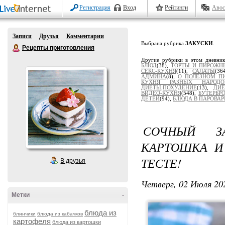
Регистрация
Вход
Рейтинги
Авос
Записи
Друзья
Комментарии
Выбрана рубрика
ЗАКУСКИ
.
Рецепты приготовления
Другие рубрики в этом дневни
БЛЮД
(38),
ТОРТЫ И ПИРОЖН
СЕКС-КУХНЯ
(11),
САЛАТЫ
(36
АДМИНА
(8),
О ПОЛЕЗНОМ П
КУХНЯ РАЗНЫХ НАРОДО
ДИЕТЫ,ПОХУДЕНИЕ
(13),
ДИЕ
ВИДЕО-КУХНЯ
(548),
БУТЕРБР
ДЕТЕЙ
(94),
БЛЮДА В ПАРОВАР
СОЧНЫЙ З
КАРТОШКА И
ТЕСТЕ!
В друзья
Четверг, 02 Июля 202
Метки
-
блюда из
блинчики
блюда из кабачков
картофеля
блюда из картошки