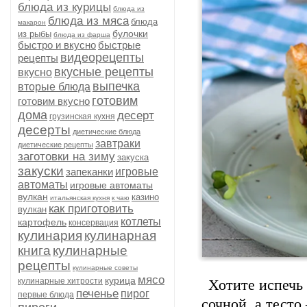
блюда из курицы
блюда из
блюда из мяса
блюда
макарон
булочки
из рыбы
блюда из фарша
быстро и вкусно
быстрые
видеорецепты
рецепты
вкусные рецепты
вкусно
выпечка
вторые блюда
готовим
готовим вкусно
дома
десерт
грузинская кухня
десерты
диетические блюда
завтраки
диетические рецепты
заготовки на зиму
закуска
закуски
запеканки
игровые
автоматы
игровые автоматы
вулкан
казино
итальянская кухня
к чаю
как приготовить
вулкан
котлеты
картофель
консервация
кулинария
кулинарная
книга
кулинарные
рецепты
кулинарные советы
мясо
курица
кулинарные хитрости
Хотите
испечь
печенье
пирог
первые блюда
сочной,
а
тесто