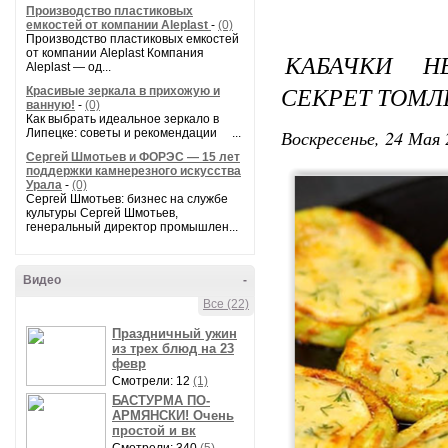
Производство пластиковых
емкостей от компании Aleplast
-
(0)
Производство пластиковых емкостей
от компании Aleplast Компания
КАБАЧКИ Н
Aleplast — од...
СЕКРЕТ ТОМЛ
Красивые зеркала в прихожую и
ванную!
-
(0)
Как выбрать идеальное зеркало в
Воскресенье, 24 Мая 
Липецке: советы и рекомендации ...
Сергей Шмотьев и ФОРЭС — 15 лет
поддержки камнерезного искусства
Урала
-
(0)
Сергей Шмотьев: бизнес на службе
культуры Сергей Шмотьев,
генеральный директор промышлен...
Видео
-
Все (22)
Праздничный ужин
из трех блюд на 23
февр
Смотрели: 12
(1)
БАСТУРМА ПО-
АРМЯНСКИ! Очень
простой и вк