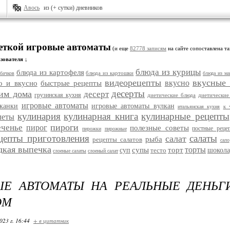
Авось
из (+ сутки) дневников
меткой игровые автоматы
(и еще
82778 записям
на сайте сопоставлена та
зователя ↓
блюда из курицы
блюда из картофеля
блюда из картошки
бачков
блюда из ма
видеорецепты
вкусные
вкусно
о и вкусно
быстрые рецепты
десерты
им дома
десерт
грузинская кухня
диетические блюда
диетические
игровые автоматы
еканки
игровые автоматы вулкан
итальянская кухня
к 
кулинария
кулинарная книга
кулинарные рецепты
леты
пироги
еченье
пирог
полезные советы
постные реце
пирожки
пирожные
цепты приготовления
салаты
салат
рыба
рецепты салатов
сало
дкая выпечка
торты
супы
торт
суп
тесто
шокола
слоеные салаты
слоеный салат
ЫЕ АВТОМАТЫ НА РЕАЛЬНЫЕ ДЕНЬГ
ОМ
023 г. 16:44
+ в цитатник