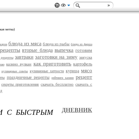
кая метка)
блюда из мяса
блюда из рыбы
карон
блюда из фарша
 рецепты
выпечка
вторые блюда
готовим
заготовки на зиму
завтраки
закуска
 рецепты
как приготовить
казино вулкан
картофель
чаю
мясо
курица
кулинарные хитрости
кулинарные советы
рецепт
праздничные рецепты
пты
рейтинги казино
скачать бесплатно
скачать с
секреты приготовления
д
И С БЫСТРЫМ
ДНЕВНИК