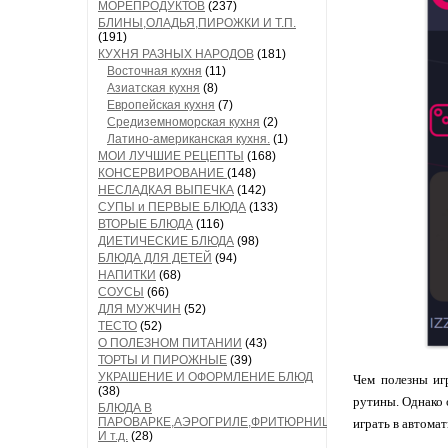
МОРЕПРОДУКТОВ
(237)
БЛИНЫ,ОЛАДЬЯ,ПИРОЖКИ И Т.П.
(191)
КУХНЯ РАЗНЫХ НАРОДОВ
(181)
Восточная кухня
(11)
Азиатская кухня
(8)
Европейская кухня
(7)
Средиземноморская кухня
(2)
Латино-американская кухня.
(1)
МОИ ЛУЧШИЕ РЕЦЕПТЫ
(168)
КОНСЕРВИРОВАНИЕ
(148)
НЕСЛАДКАЯ ВЫПЕЧКА
(142)
СУПЫ и ПЕРВЫЕ БЛЮДА
(133)
ВТОРЫЕ БЛЮДА
(116)
ДИЕТИЧЕСКИЕ БЛЮДА
(98)
БЛЮДА ДЛЯ ДЕТЕЙ
(94)
НАПИТКИ
(68)
СОУСЫ
(66)
ДЛЯ МУЖЧИН
(52)
ТЕСТО
(52)
О ПОЛЕЗНОМ ПИТАНИИ
(43)
ТОРТЫ И ПИРОЖНЫЕ
(39)
УКРАШЕНИЕ И ОФОРМЛЕНИЕ БЛЮД
Чем полезны иг
(38)
рутины. Однако о
БЛЮДА В
ПАРОВАРКЕ,АЭРОГРИЛЕ,ФРИТЮРНИЦЕ
играть в автома
И т.д.
(28)