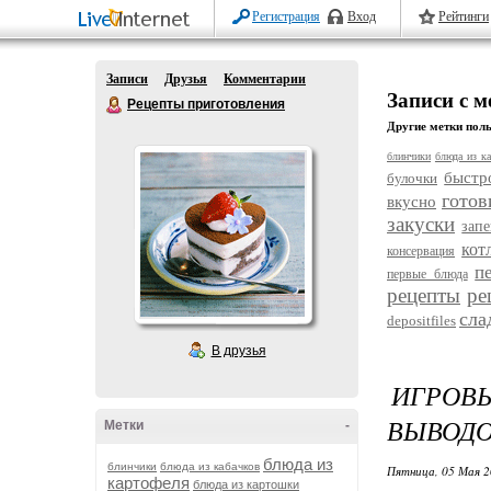
Регистрация
Вход
Рейтинги
Записи
Друзья
Комментарии
Записи с 
Рецепты приготовления
Другие метки поль
блинчики
блюда из ка
быстр
булочки
готов
вкусно
закуски
зап
кот
консервация
п
первые блюда
рецепты
ре
сла
depositfiles
В друзья
ИГРОВ
ВЫВОД
Метки
-
блюда из
блинчики
блюда из кабачков
Пятница, 05 Мая 2
картофеля
блюда из картошки