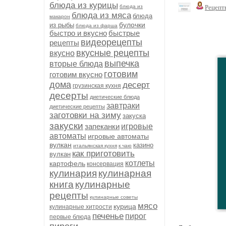
блюда из курицы
блюда из
Рецепт
блюда из мяса
блюда
макарон
булочки
из рыбы
блюда из фарша
быстро и вкусно
быстрые
видеорецепты
рецепты
вкусные рецепты
вкусно
выпечка
вторые блюда
готовим
готовим вкусно
дома
десерт
грузинская кухня
десерты
диетические блюда
завтраки
диетические рецепты
заготовки на зиму
закуска
закуски
запеканки
игровые
автоматы
игровые автоматы
вулкан
казино
итальянская кухня
к чаю
как приготовить
вулкан
котлеты
картофель
консервация
кулинария
кулинарная
книга
кулинарные
рецепты
кулинарные советы
мясо
курица
кулинарные хитрости
печенье
пирог
первые блюда