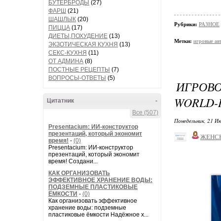
БУТЕРБРОДЫ
(27)
ФАРШ
(21)
ШАШЛЫК
(20)
Рубрики:
РАЗНОЕ
ПИЦЦА
(17)
ДИЕТЫ,ПОХУДЕНИЕ
(13)
Метки:
игровые ав
ЭКЗОТИЧЕСКАЯ КУХНЯ
(13)
СЕКС-КУХНЯ
(11)
ОТ АДМИНА
(8)
ПОСТНЫЕ РЕЦЕПТЫ
(7)
ВОПРОСЫ-ОТВЕТЫ
(5)
ИГРОВ
WORLD-
Цитатник
-
Все (507)
Понедельник, 21 Ию
Presentacium: ИИ‑конструктор
презентаций, который экономит
ЖЕНС
время!
-
(0)
Presentacium: ИИ‑конструктор
презентаций, который экономит
время! Создани...
КАК ОРГАНИЗОВАТЬ
ЭФФЕКТИВНОЕ ХРАНЕНИЕ ВОДЫ:
ПОДЗЕМНЫЕ ПЛАСТИКОВЫЕ
ЁМКОСТИ
-
(0)
Как организовать эффективное
хранение воды: подземные
пластиковые ёмкости Надёжное х...