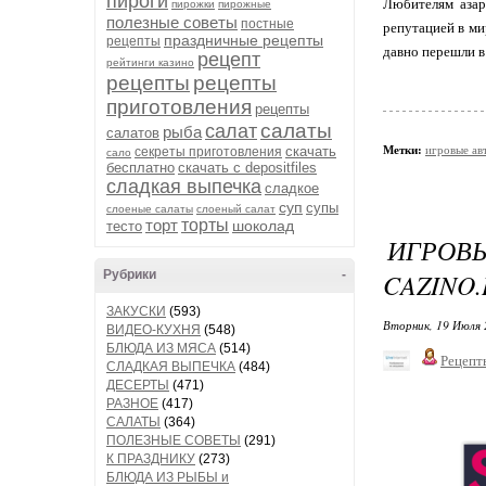
пироги
Любителям азар
пирожки
пирожные
полезные советы
постные
репутацией в ми
праздничные рецепты
рецепты
давно перешли в
рецепт
рейтинги казино
рецепты
рецепты
приготовления
рецепты
салаты
салат
рыба
салатов
скачать
Метки:
игровые ав
секреты приготовления
сало
бесплатно
скачать с depositfiles
сладкая выпечка
сладкое
суп
супы
слоеные салаты
слоеный салат
торт
торты
шоколад
тесто
ИГРОВ
Рубрики
-
CAZINO.
ЗАКУСКИ
(593)
Вторник, 19 Июля 
ВИДЕО-КУХНЯ
(548)
БЛЮДА ИЗ МЯСА
(514)
Рецепт
СЛАДКАЯ ВЫПЕЧКА
(484)
ДЕСЕРТЫ
(471)
РАЗНОЕ
(417)
САЛАТЫ
(364)
ПОЛЕЗНЫЕ СОВЕТЫ
(291)
К ПРАЗДНИКУ
(273)
БЛЮДА ИЗ РЫБЫ и