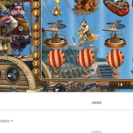
далее
томаты