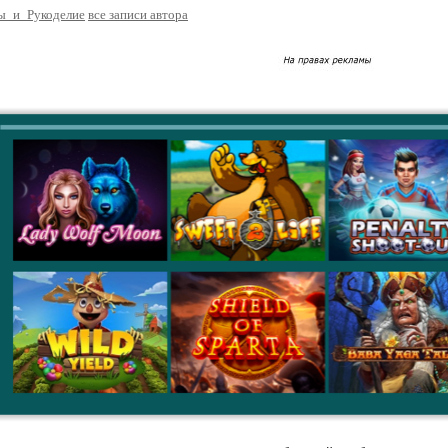
ы_и_Рукоделие
все записи автора