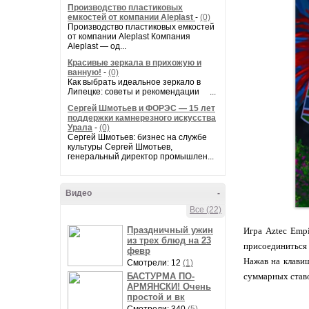
Производство пластиковых
емкостей от компании Aleplast
-
(0)
Производство пластиковых емкостей
от компании Aleplast Компания
Aleplast — од...
Красивые зеркала в прихожую и
ванную!
-
(0)
Как выбрать идеальное зеркало в
Липецке: советы и рекомендации ...
Сергей Шмотьев и ФОРЭС — 15 лет
поддержки камнерезного искусства
Урала
-
(0)
Сергей Шмотьев: бизнес на службе
культуры Сергей Шмотьев,
генеральный директор промышлен...
Видео
-
Все (22)
Праздничный ужин
Игра Aztec Empi
из трех блюд на 23
присоединиться 
февр
Нажав на клавиш
Смотрели: 12
(1)
БАСТУРМА ПО-
суммарных став
АРМЯНСКИ! Очень
простой и вк