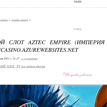
далее
томаты
онлайн казино
ОЙ СЛОТ AZTEC EMPIRE (ИМПЕРИЯ
ICASINO.AZUREWEBSITES.NET
ня 2021 г. 21:27
+ в цитатник
КИЙ_БЛОГ_РУ
все записи автора