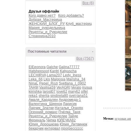
Все (6)
Друзья оффлайн
Кого давно нет?
Кого добавить?
Добрая_Мастерица
ЖЕНСКИЙ_БЛОГ_РУ
Клуб_мастериц
Мария_рукодельница
Рецепты_и_Рукоделие
Странница2010
Постоянные читатели
-
Все (7567)
ElEeonora
Galche
Galina77777
Hatshepsoot
Kantri
Katyuscha
LECHIRVA
Lama207
Ledy_Iness
Leka_66
Lkis
Malgosia
Marisha_34
NinaL
Pepel_Rozi
Svetlana_I_0902
TAH9I
Vasilisa59
VerAGRI
Veralo
irusua
kiirishka
larost07
love62
mary62
olfel
reka1
sherila
sindirela80
svet-lana51
Амаля_Кардалян
Андромеда-1
Валентина_Шиенок
Ларисик
Ларчик_Златки
Наталья_Оганян
Осенний_романс
Пчёлка_Таня
Рецепты_и_Рукоделие
Тайде
Метки:
игровые ав
Фериналь
Чипка
ЮЛЕЧКА82
Юлия_Дорошкова
Юлия_Литвинюк
бекарчик
интервал
прогресссссс