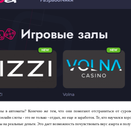
ры в автоматы? Конечно же тем, что они помогают отстраниться от суров
нлайн слоты - это не только - отдых, но еще и заработок. Те, кто научился хо
ты на реальные деньги. Это дает возможность почувствовать вкус азарта и полу