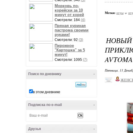
Смотрели: 340
(5)
Морковь по-
корейски за 10
Метки:
игры
иг
минут от корей
Смотрели: 184
(4)
Пряная куриная
пастрома своими
руками!
НОВЫЙ
Смотрели: 92
(3)
Пирожное
ПРИКЛ
"Картошка" за 5
минут!
AVTOMA
Смотрели: 1095
(7)
Пятница, 11 Декаб
Поиск по дневнику
-
ЖЕНС
в этом дневнике
Подписка по e-mail
-
Друзья
-