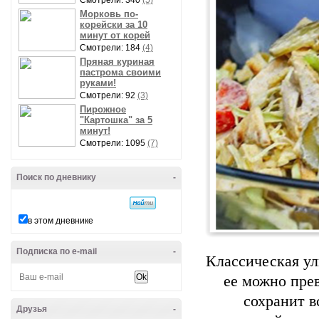
Смотрели: 340
(5)
Морковь по-
корейски за 10
минут от корей
Смотрели: 184
(4)
Пряная куриная
пастрома своими
руками!
Смотрели: 92
(3)
Пирожное
"Картошка" за 5
минут!
Смотрели: 1095
(7)
Поиск по дневнику
-
в этом дневнике
Подписка по e-mail
-
Классическая ул
ее можно прев
сохранит в
Друзья
-