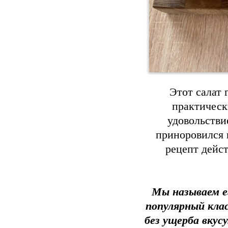
Этот салат 
практическ
удовольстви
приноровился г
рецепт дейс
Мы называем е
популярный кла
без ущерба вкусу