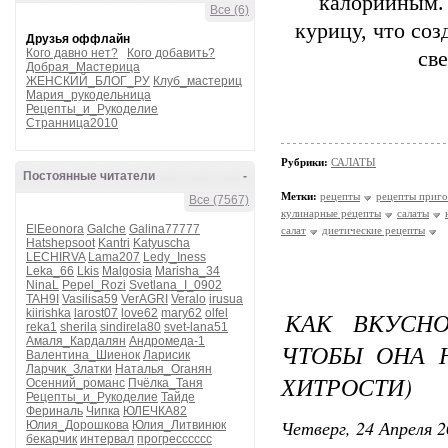
калорийным.
Все (6)
курицу, что со
Друзья оффлайн
Кого давно нет?
Кого добавить?
св
Добрая_Мастерица
ЖЕНСКИЙ_БЛОГ_РУ
Клуб_мастериц
Мария_рукодельница
Рецепты_и_Рукоделие
Странница2010
Рубрики:
САЛАТЫ
Постоянные читатели
-
Метки:
рецепты
рецепты приго
Все (7567)
кулинарные рецепты
салаты
ElEeonora
Galche
Galina77777
салат
диетические рецепты
Hatshepsoot
Kantri
Katyuscha
LECHIRVA
Lama207
Ledy_Iness
Leka_66
Lkis
Malgosia
Marisha_34
NinaL
Pepel_Rozi
Svetlana_I_0902
TAH9I
Vasilisa59
VerAGRI
Veralo
irusua
kiirishka
larost07
love62
mary62
olfel
КАК ВКУСНО
reka1
sherila
sindirela80
svet-lana51
Амаля_Кардалян
Андромеда-1
ЧТОБЫ ОНА Н
Валентина_Шиенок
Ларисик
Ларчик_Златки
Наталья_Оганян
ХИТРОСТИ)
Осенний_романс
Пчёлка_Таня
Рецепты_и_Рукоделие
Тайде
Фериналь
Чипка
ЮЛЕЧКА82
Четверг, 24 Апреля 2
Юлия_Дорошкова
Юлия_Литвинюк
бекарчик
интервал
прогресссссс