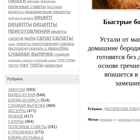
пироги
пирожки
пирожные
полезные советы
постные
праздничные рецепты
рецепты
рецепт
рейтинги казино
Быстрые
бо
рецепты
рецепты
приготовления
рецепты
салаты
салат
рыба
Устали
от
маг
салатов
скачать
секреты приготовления
сало
домашние
бороди
бесплатно
скачать с depositfiles
сладкая выпечка
сладкое
готовятся
без
д
суп
супы
слоеные салаты
слоеный салат
основе
гречне
торт
торты
шоколад
тесто
впишется
в
Рубрики
-
замеши
ЗАКУСКИ
(593)
ВИДЕО-КУХНЯ
(548)
БЛЮДА ИЗ МЯСА
(514)
СЛАДКАЯ ВЫПЕЧКА
(484)
Рубрики:
ДИЕТИЧЕСКИЕ БЛЮД
ДЕСЕРТЫ
(471)
РАЗНОЕ
(417)
Метки:
рецепты
рецепты здоро
САЛАТЫ
(364)
ПОЛЕЗНЫЕ СОВЕТЫ
(291)
К ПРАЗДНИКУ
(273)
БЛЮДА ИЗ РЫБЫ и