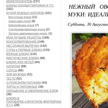
МОРЕПРОДУКТОВ
(237)
НЕЖНЫЙ ОВ
БЛИНЫ,ОЛАДЬЯ,ПИРОЖКИ И Т.П.
(191)
МУКИ: ИДЕАЛ
КУХНЯ РАЗНЫХ НАРОДОВ
(181)
Восточная кухня
(11)
Азиатская кухня
(8)
Суббота, 30 Августа
Европейская кухня
(7)
Средиземноморская кухня
(2)
Латино-американская кухня.
(1)
МОИ ЛУЧШИЕ РЕЦЕПТЫ
(168)
КОНСЕРВИРОВАНИЕ
(148)
НЕСЛАДКАЯ ВЫПЕЧКА
(142)
СУПЫ и ПЕРВЫЕ БЛЮДА
(133)
ВТОРЫЕ БЛЮДА
(116)
ДИЕТИЧЕСКИЕ БЛЮДА
(98)
БЛЮДА ДЛЯ ДЕТЕЙ
(94)
НАПИТКИ
(68)
СОУСЫ
(66)
ДЛЯ МУЖЧИН
(52)
ТЕСТО
(52)
О ПОЛЕЗНОМ ПИТАНИИ
(43)
ТОРТЫ И ПИРОЖНЫЕ
(39)
УКРАШЕНИЕ И ОФОРМЛЕНИЕ БЛЮД
(38)
БЛЮДА В
ПАРОВАРКЕ,АЭРОГРИЛЕ,ФРИТЮРНИЦЕ
И т.д.
(28)