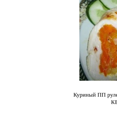
Куриный ПП руле
КБ