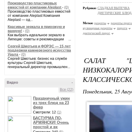
Производство пластиковых
емкостей от компании Aleplast
-
(0)
Рубрики:
СЛАДКАЯ ВЫПЕЧКА
Производство пластиковых емкостей
ДИЕТИЧЕСКИЕ БЛЮД
от компании Aleplast Компания
Aleplast — од...
Метки:
рецепты
рецепты приго
Красивые зеркала в прихожую и
кулинарные рецепты
пироги
ванную!
-
(0)
диетический пирог
Как выбрать идеальное зеркало в
Липецке: советы и рекомендации ...
Сергей Шмотьев и ФОРЭС — 15 лет
поддержки камнерезного искусства
Урала
-
(0)
САЛАТ "
Сергей Шмотьев: бизнес на службе
культуры Сергей Шмотьев,
генеральный директор промышлен...
НИЗКОКАЛО
КЛАССИЧЕСК
Видео
-
Все (22)
Понедельник, 25 Авгу
Праздничный ужин
из трех блюд на 23
февр
Смотрели: 12
(1)
БАСТУРМА ПО-
АРМЯНСКИ! Очень
простой и вк