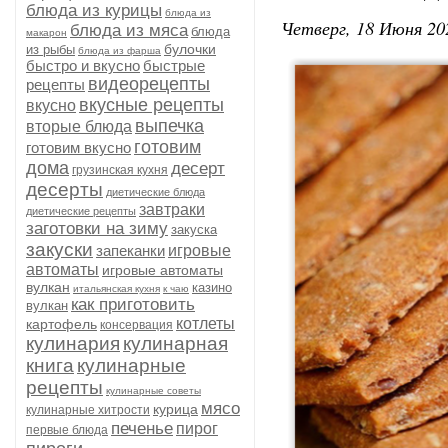
блюда из курицы
блюда из
Четверг, 18 Июня 20
блюда из мяса
блюда
макарон
булочки
из рыбы
блюда из фарша
быстро и вкусно
быстрые
видеорецепты
рецепты
вкусные рецепты
вкусно
выпечка
вторые блюда
готовим
готовим вкусно
дома
десерт
грузинская кухня
десерты
диетические блюда
завтраки
диетические рецепты
заготовки на зиму
закуска
закуски
запеканки
игровые
автоматы
игровые автоматы
вулкан
казино
итальянская кухня
к чаю
как приготовить
вулкан
котлеты
картофель
консервация
кулинария
кулинарная
книга
кулинарные
рецепты
кулинарные советы
мясо
курица
кулинарные хитрости
печенье
пирог
первые блюда