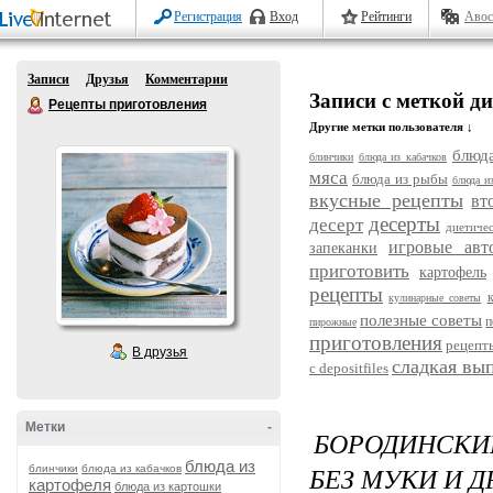
Регистрация
Вход
Рейтинги
Авос
Записи
Друзья
Комментарии
Записи с меткой д
Рецепты приготовления
Другие метки пользователя ↓
блюда
блинчики
блюда из кабачков
мяса
блюда из рыбы
блюда и
вкусные рецепты
вт
десерты
десерт
диетиче
игровые авт
запеканки
приготовить
картофель
рецепты
кулинарные советы
полезные советы
п
пирожные
приготовления
рецепт
В друзья
сладкая вы
с depositfiles
Метки
-
БОРОДИНСКИЕ
блюда из
БЕЗ МУКИ И 
блинчики
блюда из кабачков
картофеля
блюда из картошки