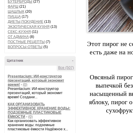
БУТЕРБРОДЫ
(27)
ФАРШ
(21)
ШАШЛЫК
(20)
ПИЦЦА
(17)
ДИЕТЫ,ПОХУДЕНИЕ
(13)
ЭКЗОТИЧЕСКАЯ КУХНЯ
(13)
СЕКС-КУХНЯ
(11)
ОТ АДМИНА
(8)
ПОСТНЫЕ РЕЦЕПТЫ
(7)
Этот пирог не с
ВОПРОСЫ-ОТВЕТЫ
(5)
есть даже на н
Цитатник
-
Все (507)
Овсяный пирог
Presentacium: ИИ‑конструктор
презентаций, который экономит
выпечкой без
время!
-
(0)
Presentacium: ИИ‑конструктор
насыщенный вк
презентаций, который экономит
время! Создани...
яблоку, пирог 
КАК ОРГАНИЗОВАТЬ
ЭФФЕКТИВНОЕ ХРАНЕНИЕ ВОДЫ:
сухофрук
ПОДЗЕМНЫЕ ПЛАСТИКОВЫЕ
ЁМКОСТИ
-
(0)
Как организовать эффективное
хранение воды: подземные
пластиковые ёмкости Надёжное х...