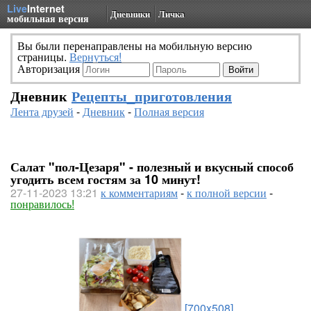
Live
Internet
Дневники
Личка
мобильная версия
Вы были перенаправлены на мобильную версию
страницы.
Вернуться!
Авторизация
Дневник
Рецепты_приготовления
Лента друзей
-
Дневник
-
Полная версия
Салат "пол-Цезаря" - полезный и вкусный способ
угодить всем гостям за 10 минут!
27-11-2023 13:21
к комментариям
-
к полной версии
-
понравилось!
[700x508]