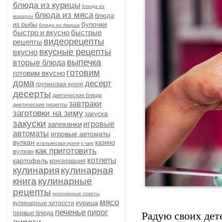
блюда из курицы
блюда из
блюда из мяса
блюда
макарон
булочки
из рыбы
блюда из фарша
быстро и вкусно
быстрые
видеорецепты
рецепты
вкусные рецепты
вкусно
выпечка
вторые блюда
готовим
готовим вкусно
дома
десерт
грузинская кухня
десерты
диетические блюда
завтраки
диетические рецепты
заготовки на зиму
закуска
закуски
запеканки
игровые
автоматы
игровые автоматы
вулкан
казино
итальянская кухня
к чаю
как приготовить
вулкан
котлеты
картофель
консервация
кулинария
кулинарная
книга
кулинарные
рецепты
кулинарные советы
мясо
курица
кулинарные хитрости
печенье
пирог
первые блюда
Радую своих дет