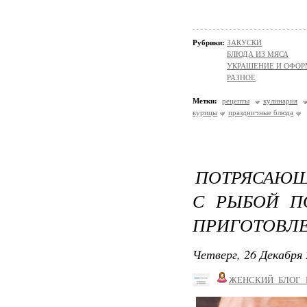
Рубрики:
ЗАКУСКИ
БЛЮДА ИЗ МЯСА
УКРАШЕНИЕ И ОФОР
РАЗНОЕ
Метки:
рецепты
кулинария
курицы
праздничные блюда
ПОТРЯСАЮЩ
С РЫБОЙ П
ПРИГОТОВЛ
Четверг, 26 Декабря 
ЖЕНСКИЙ_БЛОГ_