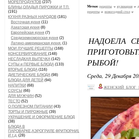
МОРЕПРОДУКТОВ
(237)
Метки:
рецепты
кулинария
БЛИНЫ,ОЛАДЬЯ,ПИРОЖКИ И Т.П.
(191)
рецепты
новогодний стол
КУХНЯ РАЗНЫХ НАРОДОВ
(181)
Восточная кухня
(11)
Азиатская кухня
(8)
Европейская кухня
(7)
НАДОЕЛА С
Средиземноморская кухня
(2)
Латино-американская кухня.
(1)
ПРИГОТОВЬТ
МОИ ЛУЧШИЕ РЕЦЕПТЫ
(168)
КОНСЕРВИРОВАНИЕ
(148)
НЕСЛАДКАЯ ВЫПЕЧКА
(142)
РЫБОЙ!
СУПЫ и ПЕРВЫЕ БЛЮДА
(133)
ВТОРЫЕ БЛЮДА
(116)
Среда, 29 Декабря 20
ДИЕТИЧЕСКИЕ БЛЮДА
(98)
БЛЮДА ДЛЯ ДЕТЕЙ
(94)
НАПИТКИ
(68)
ЖЕНСКИЙ_БЛОГ_
СОУСЫ
(66)
ДЛЯ МУЖЧИН
(52)
ТЕСТО
(52)
О ПОЛЕЗНОМ ПИТАНИИ
(43)
ТОРТЫ И ПИРОЖНЫЕ
(39)
УКРАШЕНИЕ И ОФОРМЛЕНИЕ БЛЮД
(38)
БЛЮДА В
ПАРОВАРКЕ,АЭРОГРИЛЕ,ФРИТЮРНИЦЕ
И т.д.
(28)