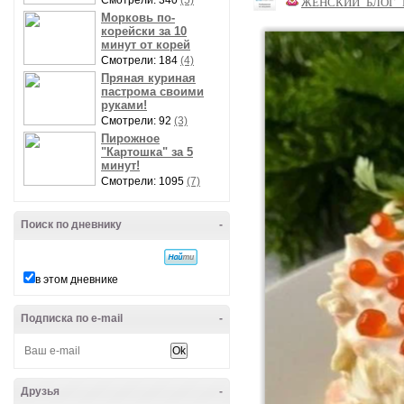
Смотрели: 340
(5)
ЖЕНСКИЙ_БЛОГ_
Морковь по-
корейски за 10
минут от корей
Смотрели: 184
(4)
Пряная куриная
пастрома своими
руками!
Смотрели: 92
(3)
Пирожное
"Картошка" за 5
минут!
Смотрели: 1095
(7)
Поиск по дневнику
-
в этом дневнике
Подписка по e-mail
-
Друзья
-