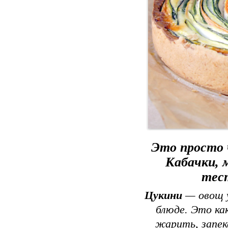
Это просто 
Кабачки, 
тест
Цукини
— овощ у
блюде. Это ка
жарить, запек