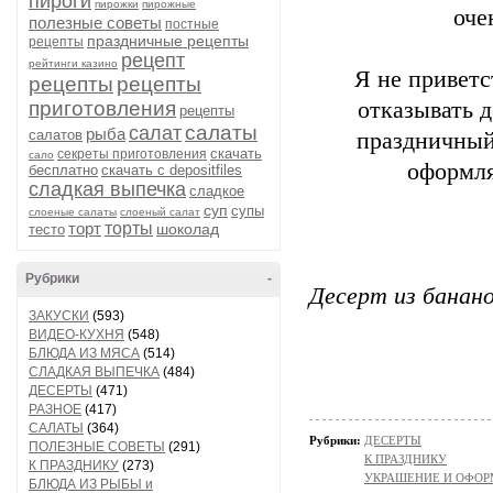
пироги
пирожки
пирожные
оче
полезные советы
постные
праздничные рецепты
рецепты
рецепт
рейтинги казино
Я не приветс
рецепты
рецепты
приготовления
отказывать д
рецепты
салаты
салат
рыба
салатов
праздничный
скачать
секреты приготовления
сало
оформля
бесплатно
скачать с depositfiles
сладкая выпечка
сладкое
суп
супы
слоеные салаты
слоеный салат
торт
торты
шоколад
тесто
Рубрики
-
Десерт из банан
ЗАКУСКИ
(593)
ВИДЕО-КУХНЯ
(548)
БЛЮДА ИЗ МЯСА
(514)
СЛАДКАЯ ВЫПЕЧКА
(484)
ДЕСЕРТЫ
(471)
РАЗНОЕ
(417)
САЛАТЫ
(364)
Рубрики:
ДЕСЕРТЫ
ПОЛЕЗНЫЕ СОВЕТЫ
(291)
К ПРАЗДНИКУ
К ПРАЗДНИКУ
(273)
УКРАШЕНИЕ И ОФОР
БЛЮДА ИЗ РЫБЫ и