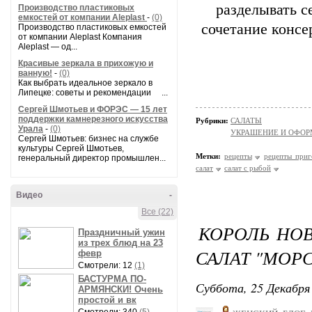
разделывать с
Производство пластиковых
емкостей от компании Aleplast
-
(0)
сочетание консе
Производство пластиковых емкостей
от компании Aleplast Компания
Aleplast — од...
Красивые зеркала в прихожую и
ванную!
-
(0)
Как выбрать идеальное зеркало в
Липецке: советы и рекомендации ...
Сергей Шмотьев и ФОРЭС — 15 лет
поддержки камнерезного искусства
Рубрики:
САЛАТЫ
Урала
-
(0)
УКРАШЕНИЕ И ОФОР
Сергей Шмотьев: бизнес на службе
культуры Сергей Шмотьев,
Метки:
рецепты
рецепты приг
генеральный директор промышлен...
салат
салат с рыбой
Видео
-
Все (22)
КОРОЛЬ НОВ
Праздничный ужин
из трех блюд на 23
САЛАТ "МОР
февр
Смотрели: 12
(1)
БАСТУРМА ПО-
Суббота, 25 Декабря 
АРМЯНСКИ! Очень
простой и вк