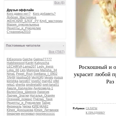
Все (6)
Друзья оффлайн
Кого давно нет?
Кого добавить?
Добрая_Мастерица
ЖЕНСКИЙ_БЛОГ_РУ
Клуб_мастериц
Мария_рукодельница
Рецепты_и_Рукоделие
Странница2010
Постоянные читатели
-
Все (7567)
ElEeonora
Galche
Galina77777
Hatshepsoot
Kantri
Katyuscha
Роскошный и о
LECHIRVA
Lama207
Ledy_Iness
Leka_66
Lkis
Malgosia
Marisha_34
украсит любой п
NinaL
Pepel_Rozi
Svetlana_I_0902
TAH9I
Vasilisa59
VerAGRI
Veralo
irusua
Раз
kiirishka
larost07
love62
mary62
olfel
reka1
sherila
sindirela80
svet-lana51
Амаля_Кардалян
Андромеда-1
Валентина_Шиенок
Ларисик
Ларчик_Златки
Наталья_Оганян
Осенний_романс
Пчёлка_Таня
Рецепты_и_Рукоделие
Тайде
Фериналь
Чипка
ЮЛЕЧКА82
Рубрики:
САЛАТЫ
Юлия_Дорошкова
Юлия_Литвинюк
К ПРАЗДНИКУ
бекарчик
интервал
прогресссссс