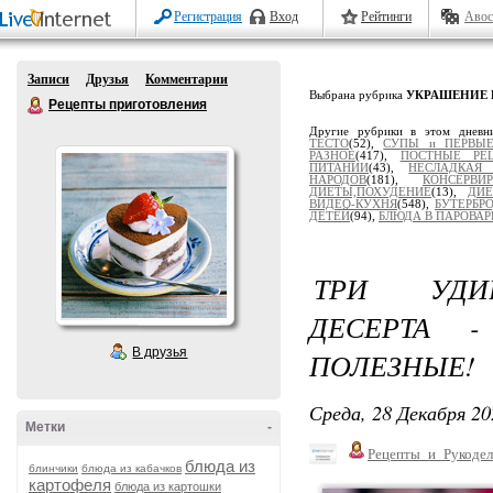
Регистрация
Вход
Рейтинги
Авос
Записи
Друзья
Комментарии
Выбрана рубрика
УКРАШЕНИЕ 
Рецепты приготовления
Другие рубрики в этом дневн
ТЕСТО
(52),
СУПЫ и ПЕРВЫ
РАЗНОЕ
(417),
ПОСТНЫЕ РЕ
ПИТАНИИ
(43),
НЕСЛАДКАЯ
НАРОДОВ
(181),
КОНСЕРВ
ДИЕТЫ,ПОХУДЕНИЕ
(13),
ДИЕ
ВИДЕО-КУХНЯ
(548),
БУТЕРБР
ДЕТЕЙ
(94),
БЛЮДА В ПАРОВАР
ТРИ УДИВ
ДЕСЕРТА 
В друзья
ПОЛЕЗНЫЕ!
Среда, 28 Декабря 20
Метки
-
Рецепты_и_Рукодел
блюда из
блинчики
блюда из кабачков
картофеля
блюда из картошки