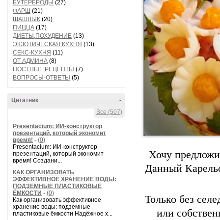
БУТЕРБРОДЫ
(27)
ФАРШ
(21)
ШАШЛЫК
(20)
ПИЦЦА
(17)
ДИЕТЫ,ПОХУДЕНИЕ
(13)
ЭКЗОТИЧЕСКАЯ КУХНЯ
(13)
СЕКС-КУХНЯ
(11)
ОТ АДМИНА
(8)
ПОСТНЫЕ РЕЦЕПТЫ
(7)
ВОПРОСЫ-ОТВЕТЫ
(5)
Цитатник
-
Все (507)
Presentacium: ИИ‑конструктор
презентаций, который экономит
время!
-
(0)
Presentacium: ИИ‑конструктор
Хочу предложи
презентаций, который экономит
время! Создани...
Данный Карельс
КАК ОРГАНИЗОВАТЬ
ЭФФЕКТИВНОЕ ХРАНЕНИЕ ВОДЫ:
ПОДЗЕМНЫЕ ПЛАСТИКОВЫЕ
ЁМКОСТИ
-
(0)
Только без сел
Как организовать эффективное
хранение воды: подземные
или собственн
пластиковые ёмкости Надёжное х...