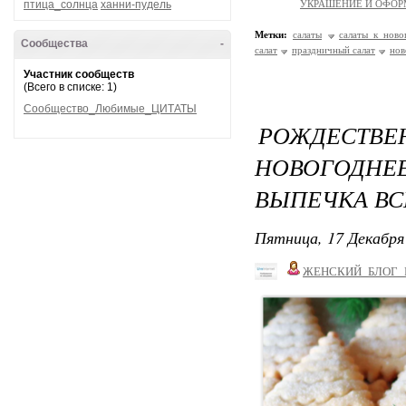
птица_солнца
ханни-пудель
УКРАШЕНИЕ И ОФОР
Метки:
салаты
салаты к ново
Сообщества
-
салат
праздничный салат
нов
Участник сообществ
(Всего в списке: 1)
Сообщество_Любимые_ЦИТАТЫ
РОЖДЕСТВЕ
НОВОГОДНЕ
ВЫПЕЧКА ВС
Пятница, 17 Декабря 
ЖЕНСКИЙ_БЛОГ_