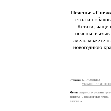
Печенье «Снеж
стол и побалов
Кстати, чаще 
печенье вызыва
смело можете по
новогоднюю крас
Рубрики:
К ПРАЗДНИКУ
УКРАШЕНИЕ И ОФОР
Метки:
рецепты
рецепты приг
рецепты
праздничные блюда
выпечка