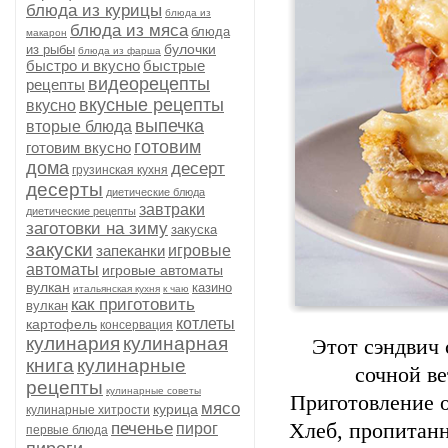
блюда из курицы
блюда из
блюда из мяса
блюда
макарон
булочки
из рыбы
блюда из фарша
быстро и вкусно
быстрые
видеорецепты
рецепты
вкусные рецепты
вкусно
выпечка
вторые блюда
готовим
готовим вкусно
дома
десерт
грузинская кухня
десерты
диетические блюда
завтраки
диетические рецепты
заготовки на зиму
закуска
закуски
запеканки
игровые
автоматы
игровые автоматы
вулкан
казино
итальянская кухня
к чаю
как приготовить
вулкан
котлеты
картофель
консервация
кулинария
кулинарная
Этот сэндвич
книга
кулинарные
сочной в
рецепты
кулинарные советы
Приготовление о
мясо
курица
кулинарные хитрости
печенье
Хлеб, пропитанн
пирог
первые блюда