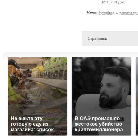
БУТЕРБРОДЫ
Метки:
бутерброд
рецепты пр
Страницы:
Не ешьте эту
В ОАЭ произошло
готовую еду из
жестокое убийство
магазина: список
криптомиллионера