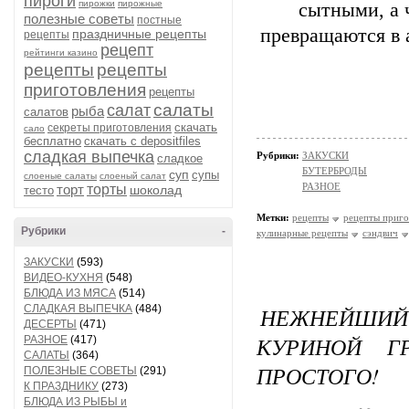
пироги
пирожки
пирожные
сытными, а 
полезные советы
постные
превращаются в 
праздничные рецепты
рецепты
рецепт
рейтинги казино
рецепты
рецепты
приготовления
рецепты
салаты
салат
рыба
салатов
скачать
секреты приготовления
сало
бесплатно
скачать с depositfiles
сладкая выпечка
Рубрики:
ЗАКУСКИ
сладкое
БУТЕРБРОДЫ
суп
супы
слоеные салаты
слоеный салат
РАЗНОЕ
торт
торты
шоколад
тесто
Метки:
рецепты
рецепты приго
Рубрики
-
кулинарные рецепты
сэндвич
ЗАКУСКИ
(593)
ВИДЕО-КУХНЯ
(548)
БЛЮДА ИЗ МЯСА
(514)
СЛАДКАЯ ВЫПЕЧКА
(484)
НЕЖНЕЙШИ
ДЕСЕРТЫ
(471)
КУРИНОЙ Г
РАЗНОЕ
(417)
САЛАТЫ
(364)
ПРОСТОГО!
ПОЛЕЗНЫЕ СОВЕТЫ
(291)
К ПРАЗДНИКУ
(273)
БЛЮДА ИЗ РЫБЫ и