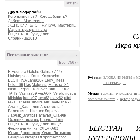
Все (6)
Друзья оффлайн
Кого давно нет?
Кого добавить?
Добрая_Мастерица
ЖЕНСКИЙ_БЛОГ_РУ
Клуб_мастериц
Мария_рукодельница
Рецепты_и_Рукоделие
Сл
Странница2010
Икра кр
Постоянные читатели
-
Все (7567)
ElEeonora
Galche
Galina77777
Hatshepsoot
Kantri
Katyuscha
Рубрики:
БЛЮДА ИЗ РЫБЫ и 
LECHIRVA
Lama207
Ledy_Iness
БУТЕРБРОДЫ
Leka_66
Lkis
Malgosia
Marisha_34
NinaL
Pepel_Rozi
Svetlana_I_0902
TAH9I
Vasilisa59
VerAGRI
Veralo
irusua
Метки:
рецепты
рецепты при
kiirishka
larost07
love62
mary62
olfel
лососевый паштет
бутерброды 
reka1
sherila
sindirela80
svet-lana51
Амаля_Кардалян
Андромеда-1
Валентина_Шиенок
Ларисик
Ларчик_Златки
Наталья_Оганян
Осенний_романс
Пчёлка_Таня
Рецепты_и_Рукоделие
Тайде
БЫСТРАЯ 
Фериналь
Чипка
ЮЛЕЧКА82
Юлия_Дорошкова
Юлия_Литвинюк
БУТЕРБРОД
бекарчик
интервал
прогресссссс