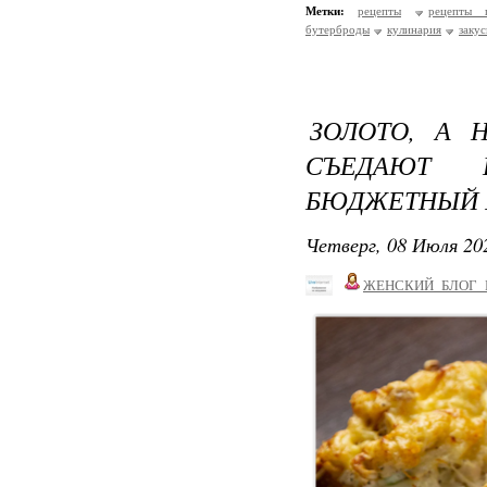
Метки:
рецепты
рецепты п
бутерброды
кулинария
закус
ЗОЛОТО, А 
СЪЕДАЮТ 
БЮДЖЕТНЫЙ 
Четверг, 08 Июля 202
ЖЕНСКИЙ_БЛОГ_