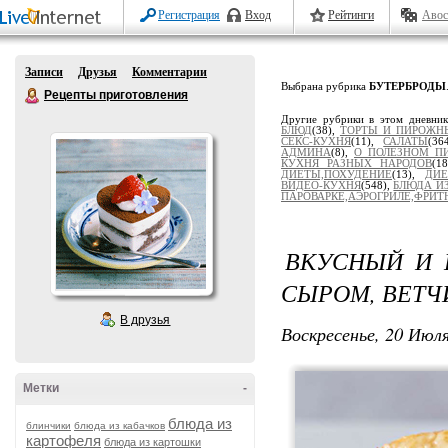
Регистрация
Вход
Рейтинги
Авос
Записи
Друзья
Комментарии
Выбрана рубрика
БУТЕРБРОДЫ
Рецепты приготовления
Другие рубрики в этом дневни
БЛЮД
(38),
ТОРТЫ И ПИРОЖН
СЕКС-КУХНЯ
(11),
САЛАТЫ
(36
АДМИНА
(8),
О ПОЛЕЗНОМ П
КУХНЯ РАЗНЫХ НАРОДОВ
(1
ДИЕТЫ,ПОХУДЕНИЕ
(13),
ДИЕ
ВИДЕО-КУХНЯ
(548),
БЛЮДА И
ПАРОВАРКЕ,АЭРОГРИЛЕ,ФРИТЮ
ВКУСНЫЙ И 
СЫРОМ, ВЕТЧ
В друзья
Воскресенье, 20 Июля
Метки
-
блюда из
блинчики
блюда из кабачков
картофеля
блюда из картошки