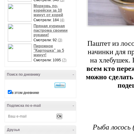
Смотрели: 340
(5)
Морковь по-
корейски за 10
минут от корей
Смотрели: 184
(4)
Пряная куриная
пастрома своими
руками!
Смотрели: 92
(3)
Паштет из лосо
Пирожное
начинки для пр
"Картошка" за 5
минут!
на хлебушек. 
Смотрели: 1095
(7)
всем кто переж
Поиск по дневнику
-
можно сделать 
подеш
в этом дневнике
Подписка по e-mail
-
Рыба лосось (
Друзья
-