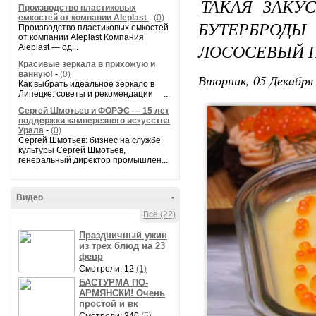
ТАКАЯ ЗАКУС
Производство пластиковых
емкостей от компании Aleplast
-
(0)
БУТЕРБРОД
Производство пластиковых емкостей
от компании Aleplast Компания
ЛОСОСЕВЫЙ 
Aleplast — од...
Красивые зеркала в прихожую и
ванную!
-
(0)
Вторник, 05 Декабря 
Как выбрать идеальное зеркало в
Липецке: советы и рекомендации ...
Сергей Шмотьев и ФОРЭС — 15 лет
поддержки камнерезного искусства
Урала
-
(0)
Сергей Шмотьев: бизнес на службе
культуры Сергей Шмотьев,
генеральный директор промышлен...
Видео
-
Все (22)
Праздничный ужин
из трех блюд на 23
февр
Смотрели: 12
(1)
БАСТУРМА ПО-
АРМЯНСКИ! Очень
простой и вк