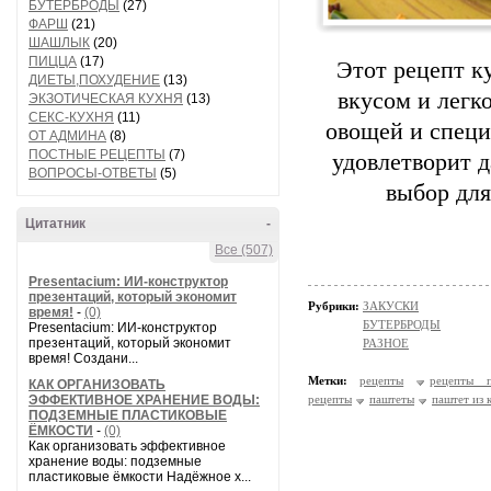
БУТЕРБРОДЫ
(27)
ФАРШ
(21)
ШАШЛЫК
(20)
ПИЦЦА
(17)
Этот рецепт к
ДИЕТЫ,ПОХУДЕНИЕ
(13)
вкусом и легк
ЭКЗОТИЧЕСКАЯ КУХНЯ
(13)
СЕКС-КУХНЯ
(11)
овощей и специ
ОТ АДМИНА
(8)
ПОСТНЫЕ РЕЦЕПТЫ
(7)
удовлетворит 
ВОПРОСЫ-ОТВЕТЫ
(5)
выбор для
Цитатник
-
Все (507)
Presentacium: ИИ‑конструктор
презентаций, который экономит
Рубрики:
ЗАКУСКИ
время!
-
(0)
БУТЕРБРОДЫ
Presentacium: ИИ‑конструктор
презентаций, который экономит
РАЗНОЕ
время! Создани...
Метки:
рецепты
рецепты п
КАК ОРГАНИЗОВАТЬ
ЭФФЕКТИВНОЕ ХРАНЕНИЕ ВОДЫ:
рецепты
паштеты
паштет из 
ПОДЗЕМНЫЕ ПЛАСТИКОВЫЕ
ЁМКОСТИ
-
(0)
Как организовать эффективное
хранение воды: подземные
пластиковые ёмкости Надёжное х...