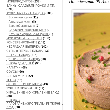
Понедельник, 08 Июля
МОРЕПРОДУКТОВ
(237)
БЛИНЫ,ОЛАДЬЯ,ПИРОЖКИ И Т.П.
(191)
КУХНЯ РАЗНЫХ НАРОДОВ
(181)
Восточная кухня
(11)
Азиатская кухня
(8)
Европейская кухня
(7)
Средиземноморская кухня
(2)
Латино-американская кухня.
(1)
МОИ ЛУЧШИЕ РЕЦЕПТЫ
(168)
КОНСЕРВИРОВАНИЕ
(148)
НЕСЛАДКАЯ ВЫПЕЧКА
(142)
СУПЫ и ПЕРВЫЕ БЛЮДА
(133)
ВТОРЫЕ БЛЮДА
(116)
ДИЕТИЧЕСКИЕ БЛЮДА
(98)
БЛЮДА ДЛЯ ДЕТЕЙ
(94)
НАПИТКИ
(68)
СОУСЫ
(66)
ДЛЯ МУЖЧИН
(52)
ТЕСТО
(52)
О ПОЛЕЗНОМ ПИТАНИИ
(43)
ТОРТЫ И ПИРОЖНЫЕ
(39)
УКРАШЕНИЕ И ОФОРМЛЕНИЕ БЛЮД
(38)
БЛЮДА В
ПАРОВАРКЕ,АЭРОГРИЛЕ,ФРИТЮРНИЦЕ
И т.д.
(28)