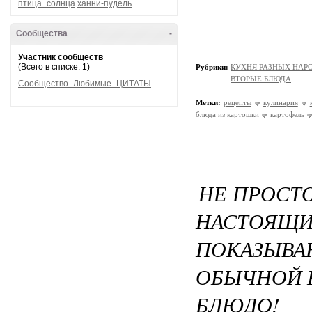
птица_солнца
ханни-пудель
Сообщества
-
Участник сообществ
(Всего в списке: 1)
Рубрики:
КУХНЯ РАЗНЫХ НАР
ВТОРЫЕ БЛЮДА
Сообщество_Любимые_ЦИТАТЫ
Метки:
рецепты
кулинария
блюда из картошки
картофель
НЕ ПРОСТ
НАСТОЯ
ПОКАЗЫВА
ОБЫЧНОЙ 
БЛЮДО!