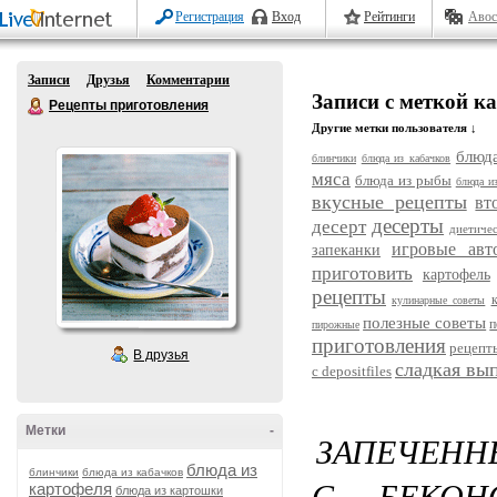
Регистрация
Вход
Рейтинги
Авос
Записи
Друзья
Комментарии
Записи с меткой к
Рецепты приготовления
Другие метки пользователя ↓
блюда
блинчики
блюда из кабачков
мяса
блюда из рыбы
блюда и
вкусные рецепты
вт
десерты
десерт
диетиче
игровые авт
запеканки
приготовить
картофель
рецепты
кулинарные советы
полезные советы
п
пирожные
приготовления
рецепт
В друзья
сладкая вы
с depositfiles
Метки
-
ЗАПЕЧЕНН
блюда из
блинчики
блюда из кабачков
С БЕКОН
картофеля
блюда из картошки