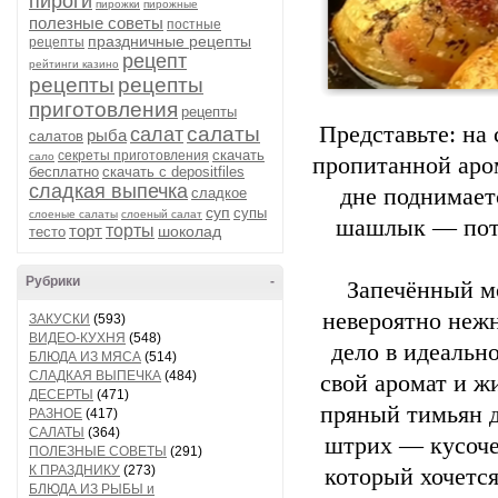
пироги
пирожки
пирожные
полезные советы
постные
праздничные рецепты
рецепты
рецепт
рейтинги казино
рецепты
рецепты
приготовления
рецепты
Представьте: на
салаты
салат
рыба
салатов
скачать
секреты приготовления
сало
пропитанной аром
бесплатно
скачать с depositfiles
сладкая выпечка
дне поднимает
сладкое
суп
супы
слоеные салаты
слоеный салат
шашлык — пото
торт
торты
шоколад
тесто
Рубрики
-
Запечённый м
невероятно неж
ЗАКУСКИ
(593)
ВИДЕО-КУХНЯ
(548)
дело в идеальн
БЛЮДА ИЗ МЯСА
(514)
СЛАДКАЯ ВЫПЕЧКА
(484)
свой аромат и ж
ДЕСЕРТЫ
(471)
пряный тимьян д
РАЗНОЕ
(417)
САЛАТЫ
(364)
штрих — кусоче
ПОЛЕЗНЫЕ СОВЕТЫ
(291)
К ПРАЗДНИКУ
(273)
который хочетс
БЛЮДА ИЗ РЫБЫ и