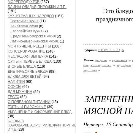
МОРЕПРОДУКТОВ
(237)
БЛИНЫ,ОЛАДЬЯ,ПИРОЖКИ И Т.П.
Это блюдо
(191)
КУХНЯ РАЗНЫХ НАРОДОВ
(181)
праздничного
Восточная кухня
(11)
Азиатская кухня
(8)
Европейская кухня
(7)
Средиземноморская кухня
(2)
Латино-американская кухня.
(1)
МОИ ЛУЧШИЕ РЕЦЕПТЫ
(168)
Рубрики:
ВТОРЫЕ БЛЮДА
КОНСЕРВИРОВАНИЕ
(148)
НЕСЛАДКАЯ ВЫПЕЧКА
(142)
Метки:
рецепты
кулинария
СУПЫ и ПЕРВЫЕ БЛЮДА
(133)
блюда из картошки
картофель
ВТОРЫЕ БЛЮДА
(116)
картошка
ДИЕТИЧЕСКИЕ БЛЮДА
(98)
БЛЮДА ДЛЯ ДЕТЕЙ
(94)
НАПИТКИ
(68)
СОУСЫ
(66)
ДЛЯ МУЖЧИН
(52)
ЗАПЕЧЕ
ТЕСТО
(52)
О ПОЛЕЗНОМ ПИТАНИИ
(43)
МЯСНОЙ Н
ТОРТЫ И ПИРОЖНЫЕ
(39)
УКРАШЕНИЕ И ОФОРМЛЕНИЕ БЛЮД
(38)
БЛЮДА В
Четверг, 15 Сентябр
ПАРОВАРКЕ,АЭРОГРИЛЕ,ФРИТЮРНИЦЕ
И т.д.
(28)