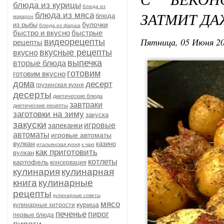
блюда из курицы
блюда из
ЗАТМИТ Д
блюда из мяса
блюда
макарон
булочки
из рыбы
блюда из фарша
быстро и вкусно
быстрые
Пятница, 05 Июня 20
видеорецепты
рецепты
вкусные рецепты
вкусно
выпечка
вторые блюда
готовим
готовим вкусно
дома
десерт
грузинская кухня
десерты
диетические блюда
завтраки
диетические рецепты
заготовки на зиму
закуска
закуски
запеканки
игровые
автоматы
игровые автоматы
вулкан
казино
итальянская кухня
к чаю
как приготовить
вулкан
котлеты
картофель
консервация
кулинария
кулинарная
книга
кулинарные
рецепты
кулинарные советы
мясо
курица
кулинарные хитрости
печенье
пирог
первые блюда