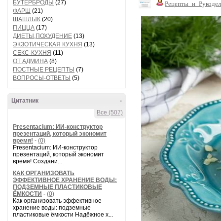
БУТЕРБРОДЫ
(27)
Рецепты_и_Рукодел
ФАРШ
(21)
ШАШЛЫК
(20)
ПИЦЦА
(17)
ДИЕТЫ,ПОХУДЕНИЕ
(13)
ЭКЗОТИЧЕСКАЯ КУХНЯ
(13)
СЕКС-КУХНЯ
(11)
ОТ АДМИНА
(8)
ПОСТНЫЕ РЕЦЕПТЫ
(7)
ВОПРОСЫ-ОТВЕТЫ
(5)
Цитатник
-
Все (507)
Presentacium: ИИ‑конструктор
презентаций, который экономит
время!
-
(0)
Presentacium: ИИ‑конструктор
презентаций, который экономит
время! Создани...
КАК ОРГАНИЗОВАТЬ
ЭФФЕКТИВНОЕ ХРАНЕНИЕ ВОДЫ:
ПОДЗЕМНЫЕ ПЛАСТИКОВЫЕ
ЁМКОСТИ
-
(0)
Как организовать эффективное
хранение воды: подземные
пластиковые ёмкости Надёжное х...