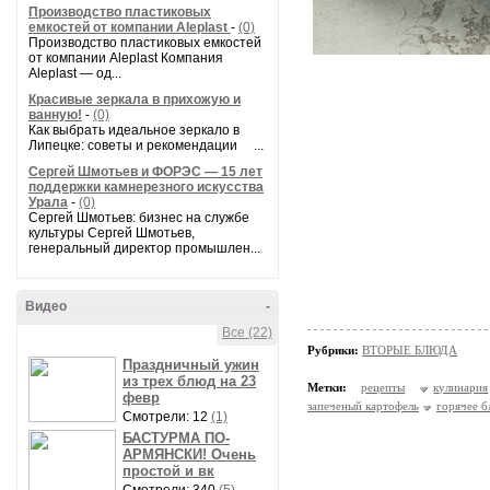
Производство пластиковых
емкостей от компании Aleplast
-
(0)
Производство пластиковых емкостей
от компании Aleplast Компания
Aleplast — од...
Красивые зеркала в прихожую и
ванную!
-
(0)
Как выбрать идеальное зеркало в
Липецке: советы и рекомендации ...
Сергей Шмотьев и ФОРЭС — 15 лет
поддержки камнерезного искусства
Урала
-
(0)
Сергей Шмотьев: бизнес на службе
культуры Сергей Шмотьев,
генеральный директор промышлен...
Видео
-
Все (22)
Рубрики:
ВТОРЫЕ БЛЮДА
Праздничный ужин
из трех блюд на 23
Метки:
рецепты
кулинария
февр
запеченый картофель
горячее 
Смотрели: 12
(1)
БАСТУРМА ПО-
АРМЯНСКИ! Очень
простой и вк