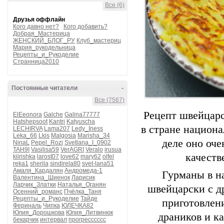
Все (6)
Друзья оффлайн
Кого давно нет?
Кого добавить?
Добрая_Мастерица
ЖЕНСКИЙ_БЛОГ_РУ
Клуб_мастериц
Мария_рукодельница
Рецепты_и_Рукоделие
Странница2010
Постоянные читатели
-
Все (7567)
Рецепт швейцарс
ElEeonora
Galche
Galina77777
Hatshepsoot
Kantri
Katyuscha
в стране национа
LECHIRVA
Lama207
Ledy_Iness
Leka_66
Lkis
Malgosia
Marisha_34
деле оно оче
NinaL
Pepel_Rozi
Svetlana_I_0902
TAH9I
Vasilisa59
VerAGRI
Veralo
irusua
качеств
kiirishka
larost07
love62
mary62
olfel
reka1
sherila
sindirela80
svet-lana51
Амаля_Кардалян
Андромеда-1
Гурманы в на
Валентина_Шиенок
Ларисик
Ларчик_Златки
Наталья_Оганян
швейцарски с др
Осенний_романс
Пчёлка_Таня
Рецепты_и_Рукоделие
Тайде
приготовлени
Фериналь
Чипка
ЮЛЕЧКА82
Юлия_Дорошкова
Юлия_Литвинюк
драников и к
бекарчик
интервал
прогресссссс