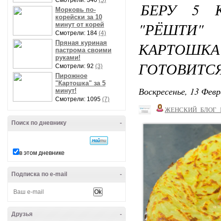
Смотрели: 340
(5)
БЕРУ 5 
Морковь по-
корейски за 10
"РЁШТИ
минут от корей
Смотрели: 184
(4)
Пряная куриная
КАРТОШК
пастрома своими
руками!
ГОТОВИТС
Смотрели: 92
(3)
Пирожное
"Картошка" за 5
Воскресенье, 13 Февр
минут!
Смотрели: 1095
(7)
ЖЕНСКИЙ_БЛОГ_
Поиск по дневнику
-
в этом дневнике
Подписка по e-mail
-
Друзья
-