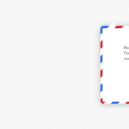
Ва
По
по