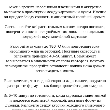
Бекон нарежьте небольшими пластинками и аккуратно
выложите в промежутки между картошкой и луком. Именно
он придаст блюду сочность и аппетитный копчёный аромат.
Слегка полейте всё растительным маслом, щедро посолите,
поперчите и посыпьте сушёным тимьяном — он идеально
подчеркнёт вкус запечённой картошки.
Разогрейте духовку до 180 °C (или подготовьте зону
небольшого жара на барбекю). Поставьте сковороду и
запекайте примерно 40–50 минут. Время может
варьироваться в зависимости от сорта картофеля, поэтому
периодически проверяйте готовность: кончик ножа должен
легко входить в мякоть.
Если заметите, что с одной стороны жар сильнее, аккуратно
разверните форму — так блюдо пропечётся равномерно.
За 5–10 минут до готовности, когда картошка станет мягкой
и покроется золотистой корочкой, достаньте форму из
духовки. Разложите сверху кусочки холодного сливочного
масла и верните блюдо обратно. Масло растопится,