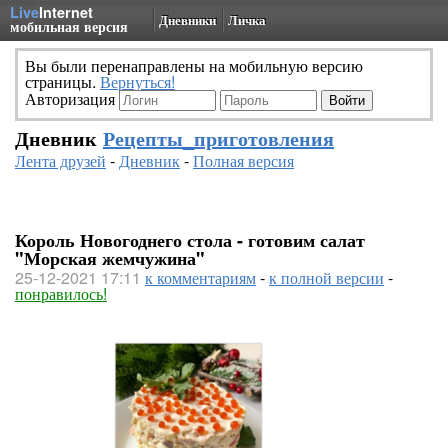
Live
Internet
Дневники
Личка
мобильная версия
Вы были перенаправлены на мобильную версию
страницы.
Вернуться!
Авторизация
Дневник
Рецепты_приготовления
Лента друзей
-
Дневник
-
Полная версия
Король Новогоднего стола - готовим салат
"Морская жемчужина"
25-12-2021 17:11
к комментариям
-
к полной версии
-
понравилось!