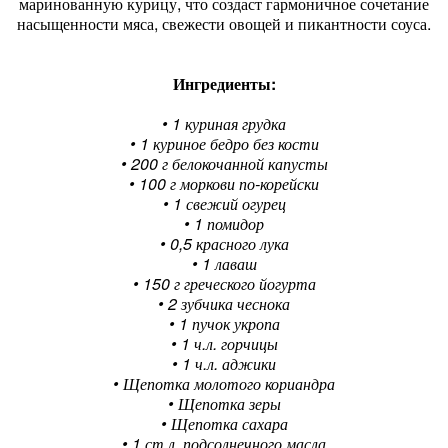
маринованную курицу, что создаст гармоничное сочетание
насыщенности мяса, свежести овощей и пикантности соуса.
Ингредиенты:
• 1 куриная грудка
• 1 куриное бедро без кости
• 200 г белокочанной капусты
• 100 г моркови по-корейски
• 1 свежий огурец
• 1 помидор
• 0,5 красного лука
• 1 лаваш
• 150 г греческого йогурта
• 2 зубчика чеснока
• 1 пучок укропа
• 1 ч.л. горчицы
• 1 ч.л. аджики
• Щепотка молотого кориандра
• Щепотка зеры
• Щепотка сахара
• 1 ст.л. подсолнечного масла