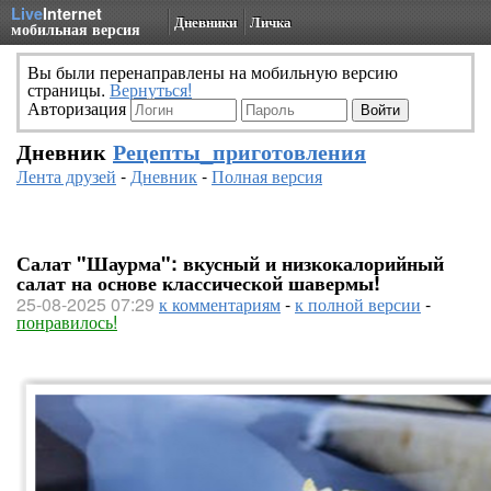
Live
Internet
Дневники
Личка
мобильная версия
Вы были перенаправлены на мобильную версию
страницы.
Вернуться!
Авторизация
Дневник
Рецепты_приготовления
Лента друзей
-
Дневник
-
Полная версия
Салат "Шаурма": вкусный и низкокалорийный
салат на основе классической шавермы!
25-08-2025 07:29
к комментариям
-
к полной версии
-
понравилось!