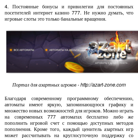
4. Постоянные бонусы и привилегии для постоянных
посетителей интернет казино 777. Не нужно думать, что
игровые слоты это только банальные вращения.
Портал для азартных игроков - http://azart-zone.com
Благодаря современному программному обеспечению,
автоматы имеют яркую, запоминающуюся графику и
множество новых возможностей для игроков. Можно играть
на современных 777 автоматах бесплатно либо же
пополнить игровой счет с помощью доступных методов
пополнения. Кроме того, каждый ценитель азартных игр
может рассчитывать на круглосуточную поддержку со