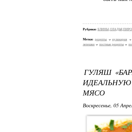
Рубрики:
БЛИНЫ,ОЛАДЬЯ,ПИРО
Метки:
рецепты
кулинария
лепешки
постные рецепты
по
ГУЛЯШ «БАР
ИДЕАЛЬНУ
МЯСО
Воскресенье, 05 Апре