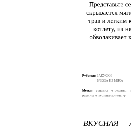
Представьте се
скрывается мяг
трав и легким 
котлету, из н
обволакивает 
Рубрики:
ЗАКУСКИ
БЛЮДА ИЗ МЯСА
Метки:
рецепты
рецепты п
рецепты
куриные котлеты
ВКУСНАЯ 