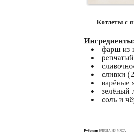
Котлеты с я
Ингредиенты
фарш из 
репчатый
сливочно
сливки (
варёные 
зелёный 
соль и ч
Рубрики:
БЛЮДА ИЗ МЯСА