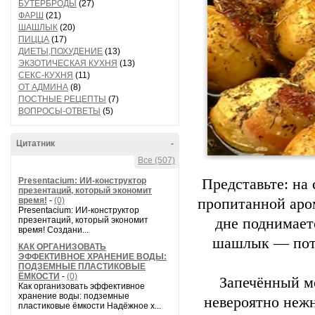
БУТЕРБРОДЫ
(27)
ФАРШ
(21)
ШАШЛЫК
(20)
ПИЦЦА
(17)
ДИЕТЫ,ПОХУДЕНИЕ
(13)
ЭКЗОТИЧЕСКАЯ КУХНЯ
(13)
СЕКС-КУХНЯ
(11)
ОТ АДМИНА
(8)
ПОСТНЫЕ РЕЦЕПТЫ
(7)
ВОПРОСЫ-ОТВЕТЫ
(5)
Цитатник
-
Все (507)
Presentacium: ИИ‑конструктор
Представьте: на
презентаций, который экономит
время!
-
(0)
пропитанной аром
Presentacium: ИИ‑конструктор
презентаций, который экономит
дне поднимает
время! Создани...
шашлык — пото
КАК ОРГАНИЗОВАТЬ
ЭФФЕКТИВНОЕ ХРАНЕНИЕ ВОДЫ:
ПОДЗЕМНЫЕ ПЛАСТИКОВЫЕ
ЁМКОСТИ
-
(0)
Запечённый м
Как организовать эффективное
хранение воды: подземные
невероятно неж
пластиковые ёмкости Надёжное х...