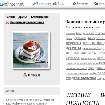
Регистрация
Вход
Рейтинги
Авос
Записи
Друзья
Комментарии
Записи с меткой к
Рецепты приготовления
Другие метки пользователя ↓
блюда из картофе
блинчики
быстро и
булочки
фарша
рецепты
вторые блюд
десерты
диетические блюда
игровые автоматы
игр
котл
картофель
консервация
кур
кулинарные хитрости
советы
праздничн
постные рецепты
сал
рыба
рецепты салатов
В друзья
сладкая выпечка
сладк
Метки
-
ЛЕТНИЕ В
блюда из
блинчики
блюда из кабачков
НЕЖНОСТЬ
картофеля
блюда из картошки