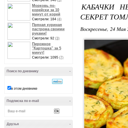
Смотрели: 340
(5)
КАБАЧКИ Н
Морковь по-
корейски за 10
СЕКРЕТ ТОМ
минут от корей
Смотрели: 184
(4)
Пряная куриная
Воскресенье, 24 Мая 
пастрома своими
руками!
Смотрели: 92
(3)
Пирожное
"Картошка" за 5
минут!
Смотрели: 1095
(7)
Поиск по дневнику
-
в этом дневнике
Подписка по e-mail
-
Друзья
-