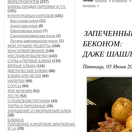
Метки:
рецепты
кулинария
МОРЕПРОДУКТОВ
(237)
вареники
БЛИНЫ,ОЛАДЬЯ,ПИРОЖКИ И Т.П.
(191)
КУХНЯ РАЗНЫХ НАРОДОВ
(181)
Восточная кухня
(11)
Азиатская кухня
(8)
ЗАПЕЧЕНН
Европейская кухня
(7)
Средиземноморская кухня
(2)
БЕКОНОМ: 
Латино-американская кухня.
(1)
МОИ ЛУЧШИЕ РЕЦЕПТЫ
(168)
ДАЖЕ ШАШЛ
КОНСЕРВИРОВАНИЕ
(148)
НЕСЛАДКАЯ ВЫПЕЧКА
(142)
СУПЫ и ПЕРВЫЕ БЛЮДА
(133)
Пятница, 05 Июня 20
ВТОРЫЕ БЛЮДА
(116)
ДИЕТИЧЕСКИЕ БЛЮДА
(98)
БЛЮДА ДЛЯ ДЕТЕЙ
(94)
НАПИТКИ
(68)
СОУСЫ
(66)
ДЛЯ МУЖЧИН
(52)
ТЕСТО
(52)
О ПОЛЕЗНОМ ПИТАНИИ
(43)
ТОРТЫ И ПИРОЖНЫЕ
(39)
УКРАШЕНИЕ И ОФОРМЛЕНИЕ БЛЮД
(38)
БЛЮДА В
ПАРОВАРКЕ,АЭРОГРИЛЕ,ФРИТЮРНИЦЕ
И т.д.
(28)