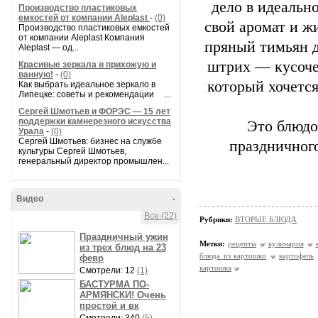
дело в идеальн
Производство пластиковых
емкостей от компании Aleplast
-
(0)
свой аромат и ж
Производство пластиковых емкостей
от компании Aleplast Компания
пряный тимьян д
Aleplast — од...
штрих — кусоче
Красивые зеркала в прихожую и
ванную!
-
(0)
который хочетс
Как выбрать идеальное зеркало в
Липецке: советы и рекомендации ...
Сергей Шмотьев и ФОРЭС — 15 лет
поддержки камнерезного искусства
Это блюдо
Урала
-
(0)
Сергей Шмотьев: бизнес на службе
праздничного
культуры Сергей Шмотьев,
генеральный директор промышлен...
Видео
-
Все (22)
Рубрики:
ВТОРЫЕ БЛЮДА
Праздничный ужин
Метки:
рецепты
кулинария
из трех блюд на 23
блюда из картошки
картофель
февр
картошка
Смотрели: 12
(1)
БАСТУРМА ПО-
АРМЯНСКИ! Очень
простой и вк