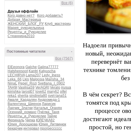
Все (6)
Друзья оффлайн
Кого давно нет?
Кого добавить?
Добрая_Мастерица
ЖЕНСКИЙ_БЛОГ_РУ
Клуб_мастериц
Мария_рукодельница
Рецепты_и_Рукоделие
Странница2010
Надоели привычн
Постоянные читатели
-
новый, неожида
Все (7567)
перевернёт ва
ElEeonora
Galche
Galina77777
технике томлени
Hatshepsoot
Kantri
Katyuscha
LECHIRVA
Lama207
Ledy_Iness
без
Leka_66
Lkis
Malgosia
Marisha_34
NinaL
Pepel_Rozi
Svetlana_I_0902
TAH9I
Vasilisa59
VerAGRI
Veralo
irusua
kiirishka
larost07
love62
mary62
olfel
В чём секрет? Вс
reka1
sherila
sindirela80
svet-lana51
Амаля_Кардалян
Андромеда-1
томятся под кр
Валентина_Шиенок
Ларисик
Ларчик_Златки
Наталья_Оганян
процессе ов
Осенний_романс
Пчёлка_Таня
Рецепты_и_Рукоделие
Тайде
достигают идеал
Фериналь
Чипка
ЮЛЕЧКА82
Юлия_Дорошкова
Юлия_Литвинюк
простой, но г
бекарчик
интервал
прогресссссс