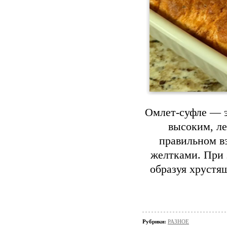
Омлет-суфле — э
высоким, ле
правильном в
желтками. При 
образуя хрустя
Рубрики:
РАЗНОЕ