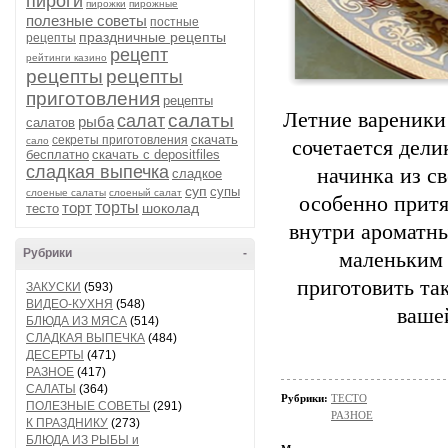
пироги
пирожки
пирожные
полезные советы
постные
праздничные рецепты
рецепты
рецепт
рейтинги казино
рецепты
рецепты
приготовления
рецепты
Летние
вареники
салаты
салат
рыба
салатов
скачать
секреты приготовления
сало
сочетается
дели
бесплатно
скачать с depositfiles
сладкая выпечка
начинка
из
св
сладкое
суп
супы
слоеные салаты
слоеный салат
особенно
притя
торт
торты
шоколад
тесто
внутри
ароматн
Рубрики
-
маленьким
приготовить
та
ЗАКУСКИ
(593)
ВИДЕО-КУХНЯ
(548)
ваше
БЛЮДА ИЗ МЯСА
(514)
СЛАДКАЯ ВЫПЕЧКА
(484)
ДЕСЕРТЫ
(471)
РАЗНОЕ
(417)
САЛАТЫ
(364)
Рубрики:
ТЕСТО
ПОЛЕЗНЫЕ СОВЕТЫ
(291)
РАЗНОЕ
К ПРАЗДНИКУ
(273)
БЛЮДА ИЗ РЫБЫ и