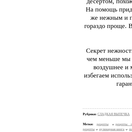
десертом, похож
На помощь прид
же нежным и п
гораздо проще. 
Секрет нежности
чем меньше мы 
воздушнее и 
избегаем исполь
гара
Рубрики:
СЛАДКАЯ ВЫПЕЧКА
Метки:
рецепты
рецепты п
рецепты
кулинарная книга
п