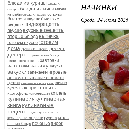
блюда из курицы
блюда из
НАЧИНКИ
блюда из мяса
блюда
макарон
булочки
из рыбы
блюда из фарша
Среда, 24 Июня 2026 
быстро и вкусно
быстрые
видеорецепты
рецепты
вкусные рецепты
вкусно
выпечка
вторые блюда
готовим
готовим вкусно
дома
десерт
грузинская кухня
десерты
диетические блюда
завтраки
диетические рецепты
заготовки на зиму
закуска
закуски
запеканки
игровые
автоматы
игровые автоматы
вулкан
казино
итальянская кухня
к чаю
как приготовить
вулкан
котлеты
картофель
консервация
кулинария
кулинарная
книга
кулинарные
рецепты
кулинарные советы
мясо
курица
кулинарные хитрости
печенье
пирог
первые блюда