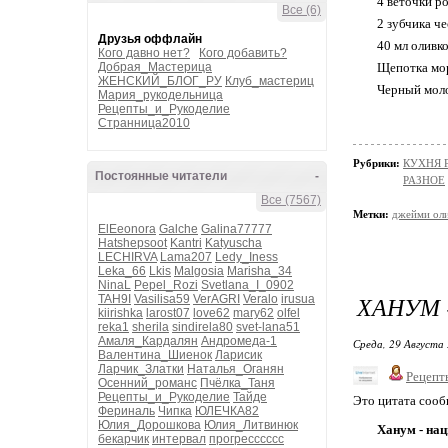
4 веточки р
Все (6)
2 зубчика ч
Друзья оффлайн
40 мл оливк
Кого давно нет?
Кого добавить?
Добрая_Мастерица
Щепотка мо
ЖЕНСКИЙ_БЛОГ_РУ
Клуб_мастериц
Черный моло
Мария_рукодельница
Рецепты_и_Рукоделие
Странница2010
Рубрики:
КУХНЯ 
Постоянные читатели
-
РАЗНОЕ
Все (7567)
Метки:
джейми ол
ElEeonora
Galche
Galina77777
Hatshepsoot
Kantri
Katyuscha
LECHIRVA
Lama207
Ledy_Iness
Leka_66
Lkis
Malgosia
Marisha_34
NinaL
Pepel_Rozi
Svetlana_I_0902
ХАНУМ 
TAH9I
Vasilisa59
VerAGRI
Veralo
irusua
kiirishka
larost07
love62
mary62
olfel
reka1
sherila
sindirela80
svet-lana51
Амаля_Кардалян
Андромеда-1
Среда, 29 Августа 
Валентина_Шиенок
Ларисик
Ларчик_Златки
Наталья_Оганян
Рецепт
Осенний_романс
Пчёлка_Таня
Рецепты_и_Рукоделие
Тайде
Это цитата соо
Фериналь
Чипка
ЮЛЕЧКА82
Юлия_Дорошкова
Юлия_Литвинюк
Ханум - на
бекарчик
интервал
прогресссссс