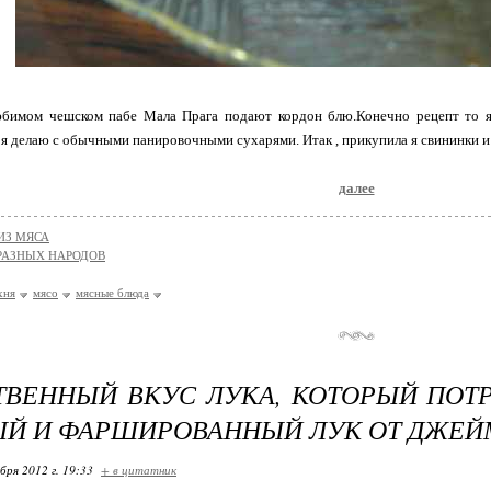
бимом чешском пабе Мала Прага подают кордон блю.Конечно рецепт то я 
 я делаю с обычными панировочными сухарями. Итак , прикупила я свининки и 
далее
ИЗ МЯСА
РАЗНЫХ НАРОДОВ
хня
мясо
мясные блюда
ВЕННЫЙ ВКУС ЛУКА, КОТОРЫЙ ПОТР
Й И ФАРШИРОВАННЫЙ ЛУК ОТ ДЖЕЙ
бря 2012 г. 19:33
+ в цитатник