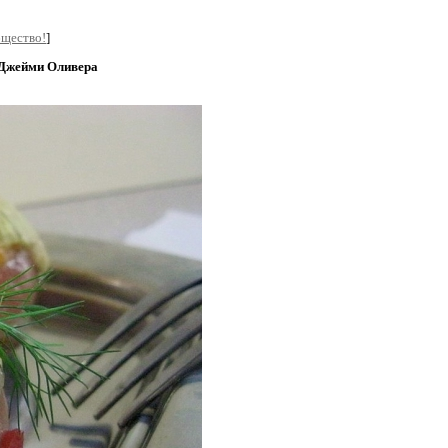
бщество!
]
 Джейми Оливера