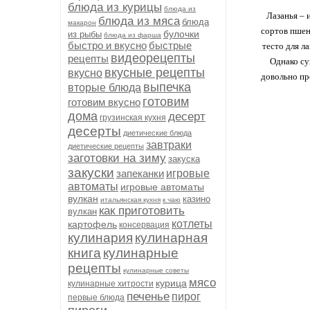
блюда из курицы
блюда из
Лазанья – 
блюда из мяса
блюда
макарон
сортов пшен
булочки
из рыбы
блюда из фарша
быстро и вкусно
быстрые
тесто для л
видеорецепты
рецепты
Однако су
вкусные рецепты
вкусно
довольно пр
выпечка
вторые блюда
готовим
готовим вкусно
дома
десерт
грузинская кухня
десерты
диетические блюда
завтраки
диетические рецепты
заготовки на зиму
закуска
закуски
запеканки
игровые
автоматы
игровые автоматы
вулкан
казино
итальянская кухня
к чаю
как приготовить
вулкан
котлеты
картофель
консервация
кулинария
кулинарная
книга
кулинарные
рецепты
кулинарные советы
мясо
курица
кулинарные хитрости
печенье
пирог
первые блюда