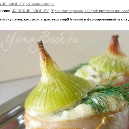
КИЙ_БЛОГ_РУ
все записи автора
бщения
ЖЕНСКИЙ_БЛОГ_РУ
[
Прочитать целиком
+
В свой цитатник или соо
ый вкус лука, который потряс весь мир!Печеный и фаршированный лук от