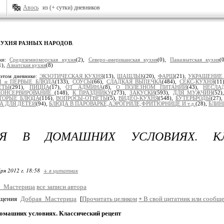
Авось
из (+ сутки) дневников
КУХНЯ РАЗНЫХ НАРОДОВ
.
ики:
Средиземноморская кухня
(2),
Северо-американская кухня
(0),
Паназиатская кухня
(
1),
Азиатская кухня
(8)
 этом дневнике:
ЭКЗОТИЧЕСКАЯ КУХНЯ
(13),
ШАШЛЫК
(20),
ФАРШ
(21),
УКРАШЕНИЕ
 и ПЕРВЫЕ БЛЮДА
(133),
СОУСЫ
(66),
СЛАДКАЯ ВЫПЕЧКА
(484),
СЕКС-КУХНЯ
(11
ЕТЫ
(291),
ПИЦЦА
(17),
ОТ АДМИНА
(8),
О ПОЛЕЗНОМ ПИТАНИИ
(43),
НЕСЛА
КОНСЕРВИРОВАНИЕ
(148),
К ПРАЗДНИКУ
(273),
ЗАКУСКИ
(593),
ДЛЯ МУЖЧИН
(52
ТОРЫЕ БЛЮДА
(116),
ВОПРОСЫ-ОТВЕТЫ
(5),
ВИДЕО-КУХНЯ
(548),
БУТЕРБРОДЫ
(27)
А ДЛЯ ДЕТЕЙ
(94),
БЛЮДА В ПАРОВАРКЕ,АЭРОГРИЛЕ,ФРИТЮРНИЦЕ И т.д.
(28),
БЛИН
ЬЯ В ДОМАШНИХ УСЛОВИЯХ. КЛ
ря 2012 г. 18:58
+ в цитатник
_Мастерица
все записи автора
бщения
Добрая_Мастерица
[
Прочитать целиком
+
В свой цитатник или сообще
домашних условиях. Классический рецепт