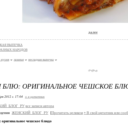
далее
КАЯ ВЫПЕЧКА
РАЗНЫХ НАРОДОВ
я кухня
лазанья
несладкая выпечка
Н БЛЮ: ОРИГИНАЛЬНОЕ ЧЕШСКОЕ БЛ
ря 2012 г. 17:04
+ в цитатник
КИЙ_БЛОГ_РУ
все записи автора
бщения
ЖЕНСКИЙ_БЛОГ_РУ
[
Прочитать целиком
+
В свой цитатник или соо
: оригинальное чешское блюдо