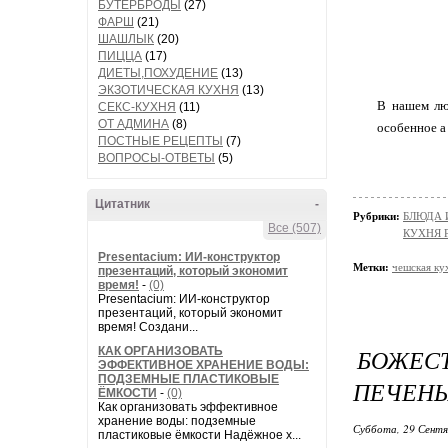
БУТЕРБРОДЫ
(27)
ФАРШ
(21)
ШАШЛЫК
(20)
ПИЦЦА
(17)
ДИЕТЫ,ПОХУДЕНИЕ
(13)
ЭКЗОТИЧЕСКАЯ КУХНЯ
(13)
В нашем лю
СЕКС-КУХНЯ
(11)
ОТ АДМИНА
(8)
особенное а
ПОСТНЫЕ РЕЦЕПТЫ
(7)
ВОПРОСЫ-ОТВЕТЫ
(5)
Цитатник
-
Рубрики:
БЛЮДА 
Все (507)
КУХНЯ 
Presentacium: ИИ‑конструктор
Метки:
чешская ку
презентаций, который экономит
время!
-
(0)
Presentacium: ИИ‑конструктор
презентаций, который экономит
время! Создани...
БОЖЕСТ
КАК ОРГАНИЗОВАТЬ
ЭФФЕКТИВНОЕ ХРАНЕНИЕ ВОДЫ:
ПОДЗЕМНЫЕ ПЛАСТИКОВЫЕ
ПЕЧЕНЫ
ЁМКОСТИ
-
(0)
Как организовать эффективное
хранение воды: подземные
Суббота, 29 Сентя
пластиковые ёмкости Надёжное х...