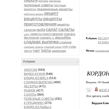
пироги
пирожки
пирожные
полезные советы
постные
праздничные рецепты
рецепты
рецепт
рейтинги казино
рецепты
рецепты
приготовления
рецепты
салаты
салат
рыба
салатов
скачать
секреты приготовления
сало
бесплатно
скачать с depositfiles
Рубрики:
НЕСЛАД
сладкая выпечка
сладкое
КУХНЯ 
суп
супы
слоеные салаты
слоеный салат
торт
торты
шоколад
тесто
Метки:
итальянска
Рубрики
-
ЗАКУСКИ
(593)
КОРДО
ВИДЕО-КУХНЯ
(548)
БЛЮДА ИЗ МЯСА
(514)
Вторник, 09 Октяб
СЛАДКАЯ ВЫПЕЧКА
(484)
ДЕСЕРТЫ
(471)
ЖЕНС
РАЗНОЕ
(417)
САЛАТЫ
(364)
Это цитата соо
ПОЛЕЗНЫЕ СОВЕТЫ
(291)
К ПРАЗДНИКУ
(273)
Кордон блю
БЛЮДА ИЗ РЫБЫ и