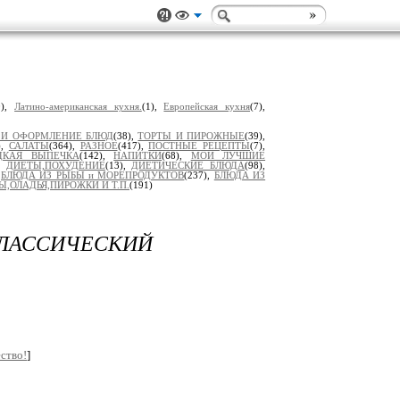
0),
Латино-американская кухня.
(1),
Европейская кухня
(7),
 И ОФОРМЛЕНИЕ БЛЮД
(38),
ТОРТЫ И ПИРОЖНЫЕ
(39),
),
САЛАТЫ
(364),
РАЗНОЕ
(417),
ПОСТНЫЕ РЕЦЕПТЫ
(7),
ДКАЯ ВЫПЕЧКА
(142),
НАПИТКИ
(68),
МОИ ЛУЧШИЕ
),
ДИЕТЫ,ПОХУДЕНИЕ
(13),
ДИЕТИЧЕСКИЕ БЛЮДА
(98),
,
БЛЮДА ИЗ РЫБЫ и МОРЕПРОДУКТОВ
(237),
БЛЮДА ИЗ
Ы,ОЛАДЬЯ,ПИРОЖКИ И Т.П.
(191)
АССИЧЕСКИЙ
ство!
]