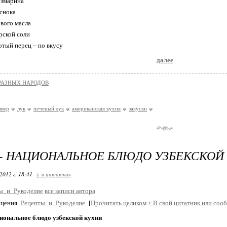
озмарина
еснока
ового масла
рской соли
тый перец – по вкусу
далее
РАЗНЫХ НАРОДОВ
ивер
лук
печеный лук
американская кухня
закуски
- НАЦИОНАЛЬНОЕ БЛЮДО УЗБЕКСКОЙ
2012 г. 18:41
+ в цитатник
ы_и_Рукоделие
все записи автора
бщения
Рецепты_и_Рукоделие
[
Прочитать целиком
+
В свой цитатник или соо
циональное блюдо узбекской кухни