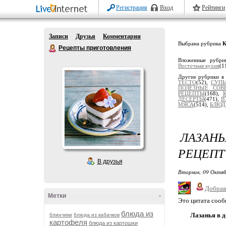
Регистрация
Вход
Рейтинги
Записи
Друзья
Комментарии
Выбрана рубрика
Рецепты приготовления
Вложенные рубр
Восточная кухня
(1
Другие рубрики в
ТЕСТО
(52),
СУПЫ
ПОЛЕЗНЫЕ СОВ
РЕЦЕПТЫ
(168),
ДЕСЕРТЫ
(471),
В
МЯСА
(514),
БЛЮД
ЛАЗАН
РЕЦЕПТ
В друзья
Вторник, 09 Октяб
Добрая
Метки
-
Это цитата соо
блюда из
Лазанья в 
блинчики
блюда из кабачков
картофеля
блюда из картошки