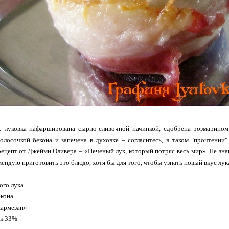
е: луковка нафарширована сырно-сливочной начинкой, сдобрена розмарино
олосочкой бекона и запечена в духовке – согласитесь, в таком "прочтении"
ецепт от Джейми Оливера – «Печеный лук, который потряс весь мир». Не знаю,
мендую приготовить это блюдо, хотя бы для того, чтобы узнать новый вкус лук
того лука
екона
Пармезан»
вок 33%