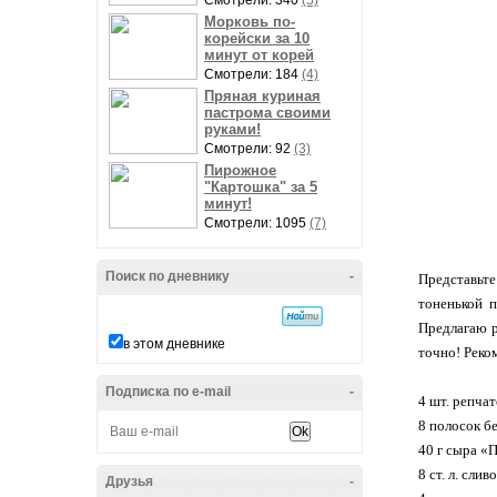
Смотрели: 340
(5)
Морковь по-
корейски за 10
минут от корей
Смотрели: 184
(4)
Пряная куриная
пастрома своими
руками!
Смотрели: 92
(3)
Пирожное
"Картошка" за 5
минут!
Смотрели: 1095
(7)
Поиск по дневнику
-
Представьт
тоненькой п
Предлагаю р
в этом дневнике
точно! Реко
Подписка по e-mail
-
4 шт. репча
8 полосок б
40 г сыра «
8 ст. л. сли
Друзья
-