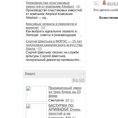
Производство пластиковых
ЖЕНС
емкостей от компании Aleplast
-
(0)
Это цитата соо
Производство пластиковых емкостей
от компании Aleplast Компания
Божественн
Aleplast — од...
Красивые зеркала в прихожую и
ванную!
-
(0)
Как выбрать идеальное зеркало в
Липецке: советы и рекомендации ...
Сергей Шмотьев и ФОРЭС — 15 лет
поддержки камнерезного искусства
Урала
-
(0)
Сергей Шмотьев: бизнес на службе
культуры Сергей Шмотьев,
генеральный директор промышлен...
Видео
-
Все (22)
Праздничный ужин
из трех блюд на 23
февр
Смотрели: 12
(1)
БАСТУРМА ПО-
АРМЯНСКИ! Очень
простой и вк