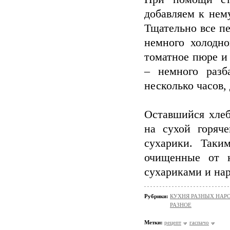
добавляем к нем
Тщательно все п
немного холодн
томатное пюре и
– немного разб
несколько часов,
Оставшийся хле
на сухой горяч
сухарики. Таки
очищенные от 
сухариками и на
Рубрики:
КУХНЯ РАЗНЫХ НАР
РАЗНОЕ
Метки:
рецепт
гаспачо