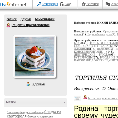
Регистрация
Вход
Рейтинги
Авос
Записи
Друзья
Комментарии
Выбрана рубрика
КУХНЯ РАЗН
Рецепты приготовления
Вложенные рубрики:
Средиземн
кухня.
(1),
Европейская кухня
(7),
Другие рубрики в этом дневни
БЛЮД
(38),
ТОРТЫ И ПИРОЖН
СЕКС-КУХНЯ
(11),
САЛАТЫ
(36
АДМИНА
(8),
О ПОЛЕЗНОМ П
КОНСЕРВИРОВАНИЕ
(148),
ДИЕТИЧЕСКИЕ БЛЮДА
(98)
БУТЕРБРОДЫ
(27),
БЛЮДА ИЗ 
ПАРОВАРКЕ,АЭРОГРИЛЕ,ФРИТЮ
ТОРТИЛЬЯ СУ
В друзья
Воскресенье, 27 Октя
laura_mz
все записи
Метки
-
Родина тор
блюда из
блинчики
блюда из кабачков
своему чуде
картофеля
блюда из картошки