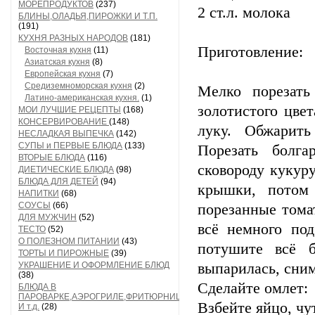
МОРЕПРОДУКТОВ
(237)
2 ст.л. молока
БЛИНЫ,ОЛАДЬЯ,ПИРОЖКИ И Т.П.
(191)
КУХНЯ РАЗНЫХ НАРОДОВ
(181)
Приготовление:
Восточная кухня
(11)
Азиатская кухня
(8)
Европейская кухня
(7)
Средиземноморская кухня
(2)
Мелко порезат
Латино-американская кухня.
(1)
золотистого цве
МОИ ЛУЧШИЕ РЕЦЕПТЫ
(168)
КОНСЕРВИРОВАНИЕ
(148)
луку. Обжарить
НЕСЛАДКАЯ ВЫПЕЧКА
(142)
СУПЫ и ПЕРВЫЕ БЛЮДА
(133)
Порезать болг
ВТОРЫЕ БЛЮДА
(116)
сковороду кукур
ДИЕТИЧЕСКИЕ БЛЮДА
(98)
БЛЮДА ДЛЯ ДЕТЕЙ
(94)
крышки, потом
НАПИТКИ
(68)
СОУСЫ
(66)
порезанные тома
ДЛЯ МУЖЧИН
(52)
всё немного под
ТЕСТО
(52)
О ПОЛЕЗНОМ ПИТАНИИ
(43)
потушите всё 
ТОРТЫ И ПИРОЖНЫЕ
(39)
УКРАШЕНИЕ И ОФОРМЛЕНИЕ БЛЮД
выпарилась, сним
(38)
Сделайте омлет:
БЛЮДА В
ПАРОВАРКЕ,АЭРОГРИЛЕ,ФРИТЮРНИЦЕ
Взбейте яйцо, чу
И т.д.
(28)