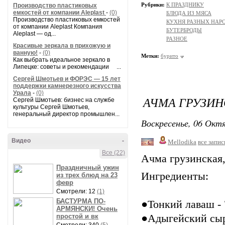
Рубрики:
К ПРАЗДНИКУ
Производство пластиковых
емкостей от компании Aleplast
-
(0)
БЛЮДА ИЗ МЯСА
Производство пластиковых емкостей
КУХНЯ РАЗНЫХ НАР
от компании Aleplast Компания
БУТЕРБРОДЫ
Aleplast — од...
РАЗНОЕ
Красивые зеркала в прихожую и
ванную!
-
(0)
Метки:
бурито
Как выбрать идеальное зеркало в
Липецке: советы и рекомендации ...
Сергей Шмотьев и ФОРЭС — 15 лет
поддержки камнерезного искусства
Урала
-
(0)
АЧМА ГРУЗИН
Сергей Шмотьев: бизнес на службе
культуры Сергей Шмотьев,
генеральный директор промышлен...
Воскресенье, 06 Октя
Видео
-
Mellodika
все запис
Все (22)
Ачма грузинская
Праздничный ужин
Ингредиенты:
из трех блюд на 23
февр
Смотрели: 12
(1)
БАСТУРМА ПО-
●Тонкий лаваш - 
АРМЯНСКИ! Очень
простой и вк
●Адыгейский сыр 