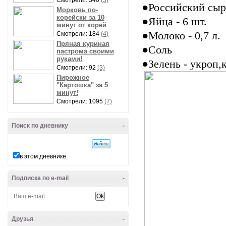
Смотрели: 340
(5)
●Российский сыр 
Морковь по-
корейски за 10
●Яйца - 6 шт.
минут от корей
●Молоко - 0,7 л.
Смотрели: 184
(4)
Пряная куриная
●Соль
пастрома своими
руками!
●Зелень - укроп,
Смотрели: 92
(3)
Пирожное
"Картошка" за 5
минут!
Смотрели: 1095
(7)
Поиск по дневнику
-
в этом дневнике
Подписка по e-mail
-
Друзья
-