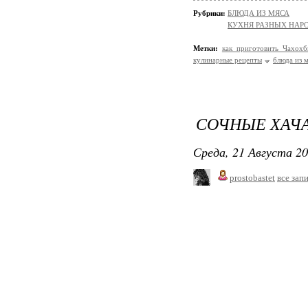
Рубрики:
БЛЮДА ИЗ МЯСА
КУХНЯ РАЗНЫХ НАР
Метки:
как приготовить Чахохб
кулинарные рецепты
блюда из 
СОЧНЫЕ ХАЧ
Среда, 21 Августа 20
prostobastet
все зап