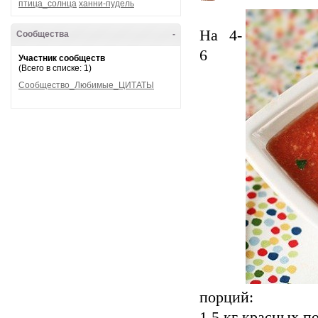
птица_солнца
ханни-пудель
На 4-
Сообщества
-
6
Участник сообществ
(Всего в списке: 1)
Сообщество_Любимые_ЦИТАТЫ
порций:
1.5 кг красных п