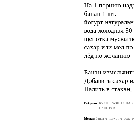
На 1 порцию над
банан 1 шт.
йогурт натуральн
вода холодная 50 
щепотка мускатн
сахар или мед по
лёд по желанию
Банан измельчить
Добавить сахар и
Налить в стакан,
Рубрики:
КУХНЯ РАЗНЫХ НАР
НАПИТКИ
Метки:
банан
йогурт
вода