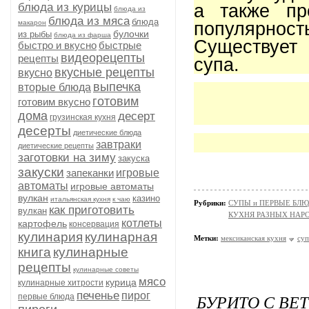
блюда из курицы
а также пр
блюда из
блюда из мяса
блюда
макарон
популярно
булочки
из рыбы
блюда из фарша
Существует 
быстро и вкусно
быстрые
видеорецепты
рецепты
супа.
вкусные рецепты
вкусно
выпечка
вторые блюда
готовим
готовим вкусно
дома
десерт
грузинская кухня
десерты
диетические блюда
завтраки
диетические рецепты
заготовки на зиму
закуска
закуски
запеканки
игровые
автоматы
игровые автоматы
вулкан
казино
итальянская кухня
к чаю
Рубрики:
СУПЫ и ПЕРВЫЕ БЛ
как приготовить
вулкан
КУХНЯ РАЗНЫХ НАР
котлеты
картофель
консервация
кулинария
кулинарная
Метки:
мексиканская кухня
суп
книга
кулинарные
рецепты
кулинарные советы
мясо
курица
кулинарные хитрости
печенье
пирог
БУРИТО С ВЕ
первые блюда