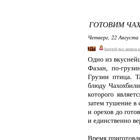
ГОТОВИМ ЧА
Четверг, 22 Августа 
heregirl
все записи 
Одно из вкусней
Фазан, по-грузи
Грузии птица. 
блюду Чахохбили
которого являет
затем тушение в 
и орехов до гото
и единственно ве
Время приготовл