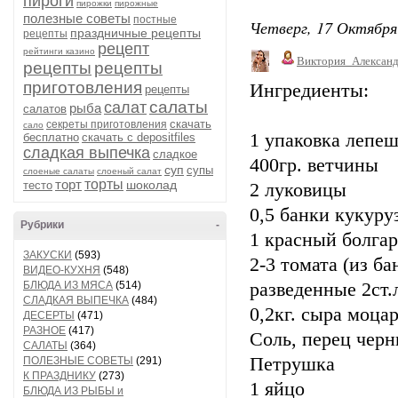
пироги
пирожки
пирожные
полезные советы
постные
Четверг, 17 Октября
праздничные рецепты
рецепты
рецепт
рейтинги казино
Виктория_Алексан
рецепты
рецепты
приготовления
Ингредиенты:
рецепты
салаты
салат
рыба
салатов
скачать
секреты приготовления
сало
1 упаковка лепеш
бесплатно
скачать с depositfiles
сладкая выпечка
сладкое
400гр. ветчины
суп
супы
слоеные салаты
слоеный салат
торт
торты
шоколад
тесто
2 луковицы
0,5 банки кукуру
Рубрики
-
1 красный болга
ЗАКУСКИ
(593)
2-3 томата (из б
ВИДЕО-КУХНЯ
(548)
БЛЮДА ИЗ МЯСА
(514)
разведенные 2ст.
СЛАДКАЯ ВЫПЕЧКА
(484)
0,2кг. сыра моца
ДЕСЕРТЫ
(471)
РАЗНОЕ
(417)
Соль, перец чер
САЛАТЫ
(364)
Петрушка
ПОЛЕЗНЫЕ СОВЕТЫ
(291)
К ПРАЗДНИКУ
(273)
1 яйцо
БЛЮДА ИЗ РЫБЫ и