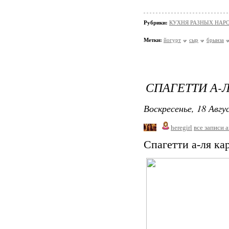
Рубрики:
КУХНЯ РАЗНЫХ НАР
Метки:
йогурт
сыр
брынза
СПАГЕТТИ А-
Воскресенье, 18 Авгу
heregirl
все записи 
Спагетти а-ля ка