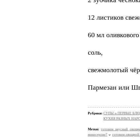
2 зубчика чеснок
12 листиков свеж
60 мл оливкового
соль,
свежмолотый чёр
Пармезан или Ш
Рубрики:
СУПЫ и ПЕРВЫЕ БЛ
КУХНЯ РАЗНЫХ НАР
Метки:
готовим вкусный овощн
минестроне?
готовим овощной 