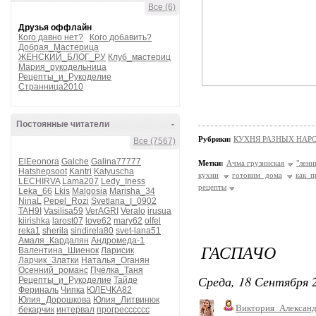
Все (6)
Друзья оффлайн
Кого давно нет?
Кого добавить?
Добрая_Мастерица
ЖЕНСКИЙ_БЛОГ_РУ
Клуб_мастериц
Мария_рукодельница
Рецепты_и_Рукоделие
Странница2010
Постоянные читатели
-
Рубрики:
КУХНЯ РАЗНЫХ НАР
Все (7567)
ElEeonora
Galche
Galina77777
Метки:
Ачма грузинская
"лени
Hatshepsoot
Kantri
Katyuscha
кухни
готовим дома
как п
LECHIRVA
Lama207
Ledy_Iness
рецепты
Leka_66
Lkis
Malgosia
Marisha_34
NinaL
Pepel_Rozi
Svetlana_I_0902
TAH9I
Vasilisa59
VerAGRI
Veralo
irusua
kiirishka
larost07
love62
mary62
olfel
reka1
sherila
sindirela80
svet-lana51
Амаля_Кардалян
Андромеда-1
ГАСПАЧО
Валентина_Шиенок
Ларисик
Ларчик_Златки
Наталья_Оганян
Осенний_романс
Пчёлка_Таня
Среда, 18 Сентября 2
Рецепты_и_Рукоделие
Тайде
Фериналь
Чипка
ЮЛЕЧКА82
Юлия_Дорошкова
Юлия_Литвинюк
Виктория_Алексан
бекарчик
интервал
прогресссссс