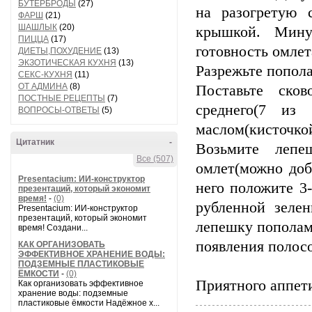
БУТЕРБРОДЫ
(27)
на разогретую 
ФАРШ
(21)
ШАШЛЫК
(20)
крышкой. Мину
ПИЦЦА
(17)
готовность омлет
ДИЕТЫ,ПОХУДЕНИЕ
(13)
ЭКЗОТИЧЕСКАЯ КУХНЯ
(13)
Разрежьте попол
СЕКС-КУХНЯ
(11)
ОТ АДМИНА
(8)
Поставьте ско
ПОСТНЫЕ РЕЦЕПТЫ
(7)
среднего(7 из 
ВОПРОСЫ-ОТВЕТЫ
(5)
маслом(кисточкой
Цитатник
-
Возьмите лепе
Все (507)
омлет(можно доб
Presentacium: ИИ‑конструктор
него положите 3
презентаций, который экономит
время!
-
(0)
рубленной зеле
Presentacium: ИИ‑конструктор
презентаций, который экономит
лепешку пополам 
время! Создани...
появления полосо
КАК ОРГАНИЗОВАТЬ
ЭФФЕКТИВНОЕ ХРАНЕНИЕ ВОДЫ:
ПОДЗЕМНЫЕ ПЛАСТИКОВЫЕ
ЁМКОСТИ
-
(0)
Приятного аппет
Как организовать эффективное
хранение воды: подземные
пластиковые ёмкости Надёжное х...