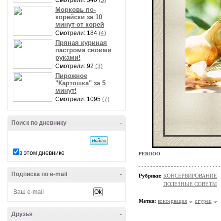
Смотрели: 340
(5)
Морковь по-
корейски за 10
минут от корей
Смотрели: 184
(4)
Пряная куриная
пастрома своими
руками!
Смотрели: 92
(3)
Пирожное
"Картошка" за 5
минут!
Смотрели: 1095
(7)
Поиск по дневнику
-
в этом дневнике
PEROOO
Подписка по e-mail
-
Рубрики:
КОНСЕРВИРОВАНИЕ
ПОЛЕЗНЫЕ СОВЕТЫ
Метки:
консервация
огурец
Друзья
-