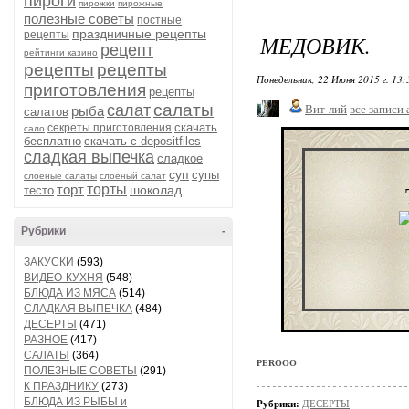
пироги
пирожки
пирожные
полезные советы
постные
праздничные рецепты
рецепты
МЕДОВИК.
рецепт
рейтинги казино
рецепты
рецепты
Понедельник, 22 Июня 2015 г. 13
приготовления
рецепты
салаты
салат
Вит-лий
все записи 
рыба
салатов
скачать
секреты приготовления
сало
бесплатно
скачать с depositfiles
сладкая выпечка
сладкое
суп
супы
слоеные салаты
слоеный салат
торт
торты
шоколад
тесто
Рубрики
-
ЗАКУСКИ
(593)
ВИДЕО-КУХНЯ
(548)
БЛЮДА ИЗ МЯСА
(514)
СЛАДКАЯ ВЫПЕЧКА
(484)
ДЕСЕРТЫ
(471)
РАЗНОЕ
(417)
САЛАТЫ
(364)
PEROOO
ПОЛЕЗНЫЕ СОВЕТЫ
(291)
К ПРАЗДНИКУ
(273)
БЛЮДА ИЗ РЫБЫ и
Рубрики:
ДЕСЕРТЫ