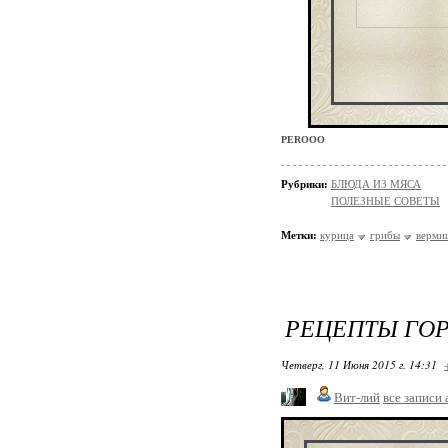
PEROOO
Рубрики:
БЛЮДА ИЗ МЯСА
ПОЛЕЗНЫЕ СОВЕТЫ
Метки:
курица
грибы
верми
РЕЦЕПТЫ ГО
Четверг, 11 Июня 2015 г. 14:31
Вит-лий
все записи 