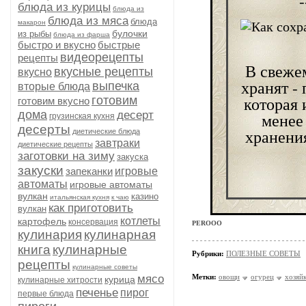
-
блюда из курицы
блюда из
блюда из мяса
блюда
макарон
булочки
из рыбы
блюда из фарша
быстро и вкусно
быстрые
видеорецепты
рецепты
В свежем
вкусные рецепты
вкусно
хранят -
выпечка
вторые блюда
которая 
готовим
готовим вкусно
дома
десерт
менее
грузинская кухня
десерты
хранени
диетические блюда
завтраки
диетические рецепты
заготовки на зиму
закуска
закуски
запеканки
игровые
автоматы
игровые автоматы
вулкан
казино
итальянская кухня
к чаю
как приготовить
вулкан
котлеты
картофель
консервация
PEROOO
кулинария
кулинарная
книга
кулинарные
Рубрики:
ПОЛЕЗНЫЕ СОВЕТЫ
рецепты
кулинарные советы
мясо
Метки:
овощи
огурец
хозяйк
курица
кулинарные хитрости
печенье
пирог
первые блюда