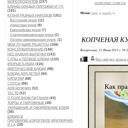
МОРЕПРОДУКТОВ
(237)
ПОЛЕЗНЫЕ СОВЕТЫ
БЛИНЫ,ОЛАДЬЯ,ПИРОЖКИ И Т.П.
(191)
Метки:
торт
десерт
КУХНЯ РАЗНЫХ НАРОДОВ
(181)
Восточная кухня
(11)
Азиатская кухня
(8)
Европейская кухня
(7)
Средиземноморская кухня
(2)
КОПЧЕНАЯ КУ
Латино-американская кухня.
(1)
МОИ ЛУЧШИЕ РЕЦЕПТЫ
(168)
КОНСЕРВИРОВАНИЕ
(148)
Воскресенье, 21 Июня 2015 г. 16:
НЕСЛАДКАЯ ВЫПЕЧКА
(142)
СУПЫ и ПЕРВЫЕ БЛЮДА
(133)
Вит-лий
все записи 
ВТОРЫЕ БЛЮДА
(116)
ДИЕТИЧЕСКИЕ БЛЮДА
(98)
БЛЮДА ДЛЯ ДЕТЕЙ
(94)
НАПИТКИ
(68)
СОУСЫ
(66)
Как пра
ДЛЯ МУЖЧИН
(52)
ТЕСТО
(52)
О ПОЛЕЗНОМ ПИТАНИИ
(43)
ТОРТЫ И ПИРОЖНЫЕ
(39)
УКРАШЕНИЕ И ОФОРМЛЕНИЕ БЛЮД
(38)
БЛЮДА В
ПАРОВАРКЕ,АЭРОГРИЛЕ,ФРИТЮРНИЦЕ
И т.д.
(28)