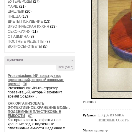
БУТЕРБРОДЫ
(27)
ФАРШ
(21)
ШАШЛЫК
(20)
ПИЦЦА
(17)
ДИЕТЫ,ПОХУДЕНИЕ
(13)
ЭКЗОТИЧЕСКАЯ КУХНЯ
(13)
СЕКС-КУХНЯ
(11)
ОТ АДМИНА
(8)
ПОСТНЫЕ РЕЦЕПТЫ
(7)
ВОПРОСЫ-ОТВЕТЫ
(5)
Цитатник
-
Все (507)
Presentacium: ИИ‑конструктор
презентаций, который экономит
время!
-
(0)
Presentacium: ИИ‑конструктор
презентаций, который экономит
время! Создани...
PEROOO
КАК ОРГАНИЗОВАТЬ
ЭФФЕКТИВНОЕ ХРАНЕНИЕ ВОДЫ:
ПОДЗЕМНЫЕ ПЛАСТИКОВЫЕ
Рубрики:
БЛЮДА ИЗ МЯСА
ЁМКОСТИ
-
(0)
Как организовать эффективное
ПОЛЕЗНЫЕ СОВЕТЫ
хранение воды: подземные
пластиковые ёмкости Надёжное х...
Метки:
курица