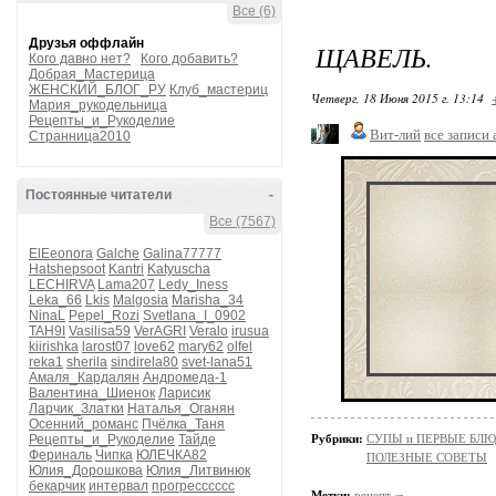
Все (6)
Друзья оффлайн
ЩАВЕЛЬ.
Кого давно нет?
Кого добавить?
Добрая_Мастерица
ЖЕНСКИЙ_БЛОГ_РУ
Клуб_мастериц
Четверг, 18 Июня 2015 г. 13:14
Мария_рукодельница
Рецепты_и_Рукоделие
Вит-лий
все записи 
Странница2010
Постоянные читатели
-
Все (7567)
ElEeonora
Galche
Galina77777
Hatshepsoot
Kantri
Katyuscha
LECHIRVA
Lama207
Ledy_Iness
Leka_66
Lkis
Malgosia
Marisha_34
NinaL
Pepel_Rozi
Svetlana_I_0902
TAH9I
Vasilisa59
VerAGRI
Veralo
irusua
kiirishka
larost07
love62
mary62
olfel
reka1
sherila
sindirela80
svet-lana51
Амаля_Кардалян
Андромеда-1
Валентина_Шиенок
Ларисик
Ларчик_Златки
Наталья_Оганян
Осенний_романс
Пчёлка_Таня
Рецепты_и_Рукоделие
Тайде
Рубрики:
СУПЫ и ПЕРВЫЕ БЛ
Фериналь
Чипка
ЮЛЕЧКА82
ПОЛЕЗНЫЕ СОВЕТЫ
Юлия_Дорошкова
Юлия_Литвинюк
бекарчик
интервал
прогресссссс
Метки:
рецепт