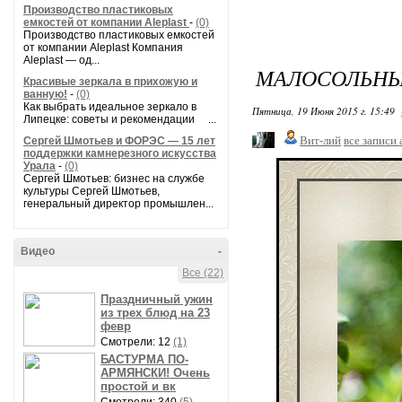
Производство пластиковых
емкостей от компании Aleplast
-
(0)
Производство пластиковых емкостей
от компании Aleplast Компания
Aleplast — од...
МАЛОСОЛЬНЫ
Красивые зеркала в прихожую и
ванную!
-
(0)
Как выбрать идеальное зеркало в
Пятница, 19 Июня 2015 г. 15:49
Липецке: советы и рекомендации ...
Вит-лий
все записи 
Сергей Шмотьев и ФОРЭС — 15 лет
поддержки камнерезного искусства
Урала
-
(0)
Сергей Шмотьев: бизнес на службе
культуры Сергей Шмотьев,
генеральный директор промышлен...
Видео
-
Все (22)
Праздничный ужин
из трех блюд на 23
февр
Смотрели: 12
(1)
БАСТУРМА ПО-
АРМЯНСКИ! Очень
простой и вк