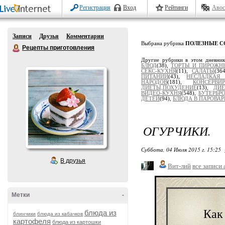
Регистрация
Вход
Рейтинги
Авос
Записи
Друзья
Комментарии
Выбрана рубрика
ПОЛЕЗНЫЕ С
Рецепты приготовления
Другие рубрики в этом дневни
БЛЮД
(38),
ТОРТЫ И ПИРОЖН
СЕКС-КУХНЯ
(11),
САЛАТЫ
(36
ПИТАНИИ
(43),
НЕСЛАДКАЯ
НАРОДОВ
(181),
КОНСЕРВ
ДИЕТЫ,ПОХУДЕНИЕ
(13),
ДИЕ
ВИДЕО-КУХНЯ
(548),
БУТЕРБР
ДЕТЕЙ
(94),
БЛЮДА В ПАРОВАР
ОГУРЧИКИ.
Суббота, 04 Июля 2015 г. 15:25
В друзья
Вит-лий
все записи 
Метки
-
Как
блюда из
блинчики
блюда из кабачков
картофеля
блюда из картошки