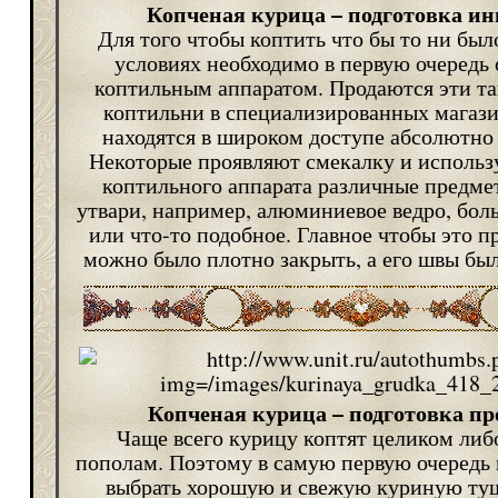
Копченая курица – подготовка ин
Для того чтобы коптить что бы то ни бы
условиях необходимо в первую очередь 
коптильным аппаратом. Продаются эти т
коптильни в специализированных магази
находятся в широком доступе абсолютно 
Некоторые проявляют смекалку и использу
коптильного аппарата различные предм
утвари, например, алюминиевое ведро, бо
или что-то подобное. Главное чтобы это 
можно было плотно закрыть, а его швы бы
Копченая курица – подготовка пр
Чаще всего курицу коптят целиком либ
пополам. Поэтому в самую первую очередь
выбрать хорошую и свежую куриную туш