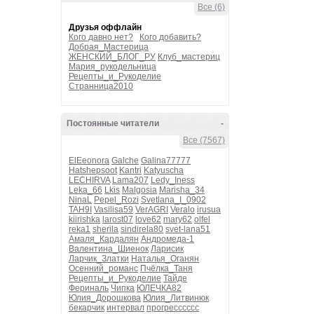
Все (6)
Друзья оффлайн
Кого давно нет?
Кого добавить?
Добрая_Мастерица
ЖЕНСКИЙ_БЛОГ_РУ
Клуб_мастериц
Мария_рукодельница
Рецепты_и_Рукоделие
Странница2010
Постоянные читатели
-
Все (7567)
ElEeonora
Galche
Galina77777
Hatshepsoot
Kantri
Katyuscha
LECHIRVA
Lama207
Ledy_Iness
Leka_66
Lkis
Malgosia
Marisha_34
NinaL
Pepel_Rozi
Svetlana_I_0902
TAH9I
Vasilisa59
VerAGRI
Veralo
irusua
kiirishka
larost07
love62
mary62
olfel
reka1
sherila
sindirela80
svet-lana51
Амаля_Кардалян
Андромеда-1
Валентина_Шиенок
Ларисик
Ларчик_Златки
Наталья_Оганян
Осенний_романс
Пчёлка_Таня
Рецепты_и_Рукоделие
Тайде
Фериналь
Чипка
ЮЛЕЧКА82
Юлия_Дорошкова
Юлия_Литвинюк
бекарчик
интервал
прогресссссс