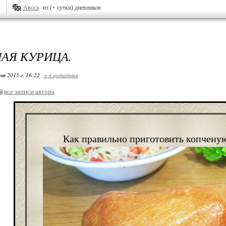
Авось
из (+ сутки) дневников
АЯ КУРИЦА.
ня 2015 г. 16:22
+ в цитатник
й
все записи автора
Как правильно приготовить копчену