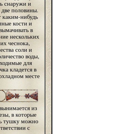
ь снаружи и
 две половины.
т каким-нибудь
пные кости и
вымачивать в
ние нескольких
 их чеснока,
ества соли и
оличество воды,
бходимые для
чка кладется в
рохладном месте
 вынимается из
езы, в которые
рь тушку можно
тветствии с