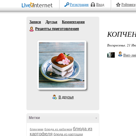
Регистрация
Вход
Рейтинги
Записи
Друзья
Комментарии
Рецепты приготовления
КОПЧЕН
Воскресенье, 21 Ию
Вит-ли
В друзья
Метки
-
блюда из
блинчики
блюда из кабачков
картофеля
блюда из картошки