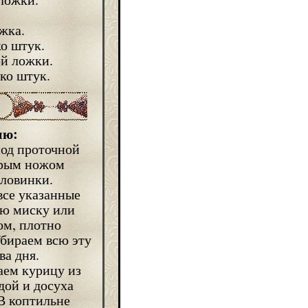
жка.
о штук.
ой ложки.
ко штук.
ию:
под проточной
трым ножом
оловинки.
все указанные
ую миску или
ом, плотно
Убираем всю эту
ва дня.
аем курицу из
дой и досуха
В коптильне