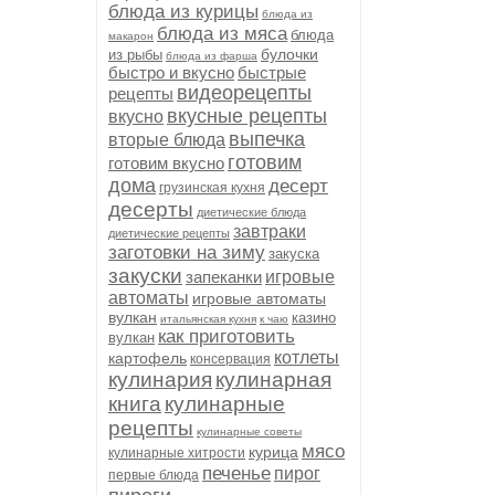
блюда из курицы
блюда из
блюда из мяса
блюда
макарон
булочки
из рыбы
блюда из фарша
быстро и вкусно
быстрые
видеорецепты
рецепты
вкусные рецепты
вкусно
выпечка
вторые блюда
готовим
готовим вкусно
дома
десерт
грузинская кухня
десерты
диетические блюда
завтраки
диетические рецепты
заготовки на зиму
закуска
закуски
запеканки
игровые
автоматы
игровые автоматы
вулкан
казино
итальянская кухня
к чаю
как приготовить
вулкан
котлеты
картофель
консервация
кулинария
кулинарная
книга
кулинарные
рецепты
кулинарные советы
мясо
курица
кулинарные хитрости
печенье
пирог
первые блюда