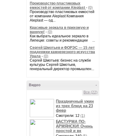
Производство пластиковых
емкостей от компании Aleplast
-
(0)
Производство пластиковых емкостей
от компании Aleplast Компания
Aleplast — од...
Красивые зеркала в прихожую и
ванную!
-
(0)
Как выбрать идеальное зеркало в
Липецке: советы и рекомендации ...
Сергей Шмотьев и ФОРЭС — 15 лет
поддержки камнерезного искусства
Урала
-
(0)
Сергей Шмотьев: бизнес на службе
культуры Сергей Шмотьев,
генеральный директор промышлен...
Видео
-
Все (22)
Праздничный ужин
из трех блюд на 23
февр
Смотрели: 12
(1)
БАСТУРМА ПО-
АРМЯНСКИ! Очень
простой и вк