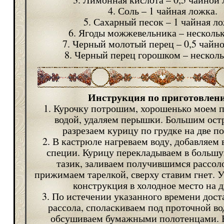
4. Соль – 1 чайная ложка.
5. Сахарный песок – 1 чайная ло
6. Ягоды можжевельника – нескольк
7. Черный молотый перец – 0,5 чайн
8. Черный перец горошком – несколь
Инструкция по приготовлен
1. Курочку потрошим, хорошенько моем 
водой, удаляем перышки. Большим ос
разрезаем курицу по грудке на две п
2. В кастрюле нагреваем воду, добавляем 
специи. Курицу перекладываем в больш
тазик, заливаем получившимся рассол
прижимаем тарелкой, сверху ставим гнет. 
конструкция в холодное место на д
3. По истечении указанного времени дост
рассола, споласкиваем под проточной во
обсушиваем бумажными полотенцами. 