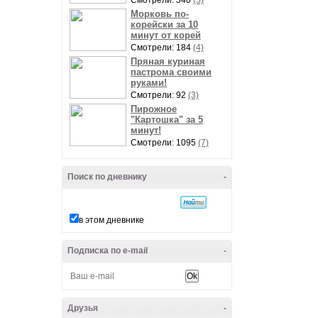
Смотрели: 340
(5)
Морковь по-
корейски за 10
минут от корей
Смотрели: 184
(4)
Пряная куриная
пастрома своими
руками!
Смотрели: 92
(3)
Пирожное
"Картошка" за 5
минут!
Смотрели: 1095
(7)
Поиск по дневнику
-
в этом дневнике
Подписка по e-mail
-
Друзья
-