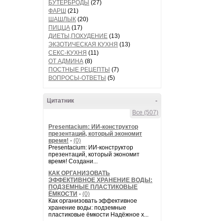
БУТЕРБРОДЫ
(27)
ФАРШ
(21)
ШАШЛЫК
(20)
ПИЦЦА
(17)
ДИЕТЫ,ПОХУДЕНИЕ
(13)
ЭКЗОТИЧЕСКАЯ КУХНЯ
(13)
СЕКС-КУХНЯ
(11)
ОТ АДМИНА
(8)
ПОСТНЫЕ РЕЦЕПТЫ
(7)
ВОПРОСЫ-ОТВЕТЫ
(5)
Цитатник
-
Все (507)
Presentacium: ИИ‑конструктор
презентаций, который экономит
время!
-
(0)
Presentacium: ИИ‑конструктор
презентаций, который экономит
время! Создани...
КАК ОРГАНИЗОВАТЬ
ЭФФЕКТИВНОЕ ХРАНЕНИЕ ВОДЫ:
ПОДЗЕМНЫЕ ПЛАСТИКОВЫЕ
ЁМКОСТИ
-
(0)
Как организовать эффективное
хранение воды: подземные
пластиковые ёмкости Надёжное х...