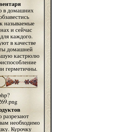
вентаря
ло в домашних
обзавестись
ак называемые
нах и сейчас
для каждого.
ют в качестве
еты домашней
льшую кастрюлю
приспособление
ли герметичны.
одуктов
о разрезают
 вам необходимо
ку. Курочку