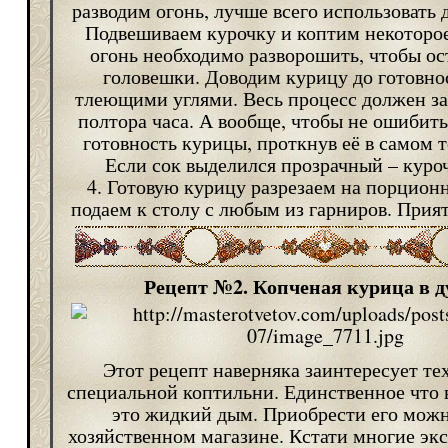
разводим огонь, лучше всего использовать д
Подвешиваем курочку и коптим некоторое
огонь необходимо разворошить, чтобы ос
головешки. Доводим курицу до готовно
тлеющими углями. Весь процесс должен з
полтора часа. А вообще, чтобы не ошибить
готовность курицы, проткнув её в самом 
Если сок выделился прозрачный – куроч
4. Готовую курицу разрезаем на порцион
подаем к столу с любым из гарниров. Прия
Рецепт №2. Копченая курица в д
Этот рецепт наверняка заинтересует тех
специальной коптильни. Единственное что 
это жидкий дым. Приобрести его мож
хозяйственном магазине. Кстати многие эк