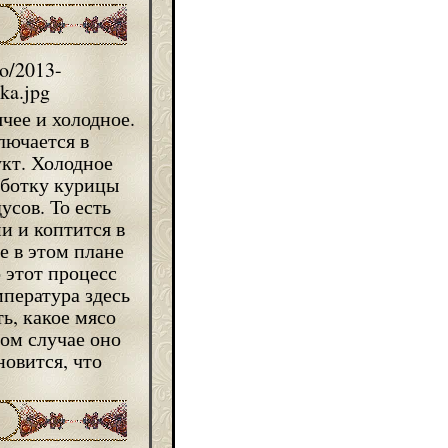
чее и холодное.
лючается в
укт. Холодное
аботку курицы
усов. То есть
и и коптится в
е в этом плане
 этот процесс
мпература здесь
ть, какое мясо
ом случае оно
овится, что