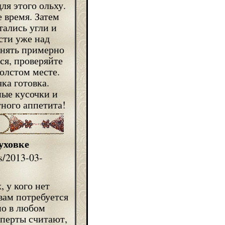
ля этого ольху.
 время. Затем
тались угли и
сти уже над
анять примерно
ся, проверяйте
толстом месте.
ка готовка.
ные кусочки и
тного аппетита!
уховке
, у кого нет
вам потребуется
но в любом
сперты считают,