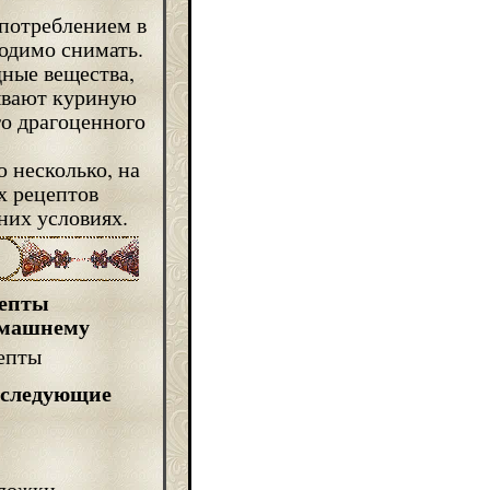
употреблением в
одимо снимать.
дные вещества,
ывают куриную
го драгоценного
 несколько, на
х рецептов
них условиях.
цепты
омашнему
 следующие
 ложки.