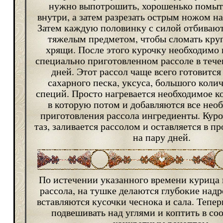
нужно выпотрошить, хорошенько помыт
внутри, а затем разрезать острым ножом на
Затем каждую половинку с силой отбиваю
тяжелым предметом, чтобы сломать кру
хрящи. После этого курочку необходимо 
специально приготовленном рассоле в тече
дней. Этот рассол чаще всего готовится
сахарного песка, уксуса, большого колич
специй. Просто нагревается необходимое к
в которую потом и добавляются все нео
приготовления рассола ингредиенты. Куро
таз, заливается рассолом и оставляется в п
на пару дней.
По истечении указанного времени курица
рассола, на тушке делаются глубокие надр
вставляются кусочки чеснока и сала. Тепе
подвешивать над углями и коптить в соо