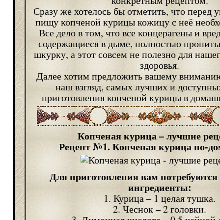
конкретным рецептом.
Сразу же хотелось бы отметить, что перед 
пищу копченой курицы кожицу с неё необх
Все дело в том, что все концерагены и вре
содержащиеся в дыме, полностью пропит
шкурку, а этот совсем не полезно для наше
здоровья.
Далее хотим предложить вашему вниманию
наш взгляд, самых лучших и доступны
приготовления копченой курицы в домаш
Копченая курица – лучшие ре
Рецепт №1. Копченая курица по-д
Для приготовления вам потребуются
ингредиенты:
1. Курица – 1 целая тушка.
2. Чеснок – 2 головки.
3. Лимонная кислота – 0,5 чайной