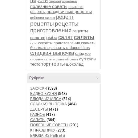
пироги
пирожки
пирожные
полезные советы
постные
праздничные рецепты
рецепты
рецепт
рейтинги казино
рецепты
рецепты
приготовления
рецепты
салаты
салат
рыба
салатов
скачать
секреты приготовления
сало
бесплатно
скачать с depositfiles
сладкая выпечка
сладкое
суп
супы
слоеные салаты
слоеный салат
торт
торты
шоколад
тесто
Рубрики
-
ЗАКУСКИ
(593)
ВИДЕО-КУХНЯ
(548)
БЛЮДА ИЗ МЯСА
(514)
СЛАДКАЯ ВЫПЕЧКА
(484)
ДЕСЕРТЫ
(471)
РАЗНОЕ
(417)
САЛАТЫ
(364)
ПОЛЕЗНЫЕ СОВЕТЫ
(291)
К ПРАЗДНИКУ
(273)
БЛЮДА ИЗ РЫБЫ и