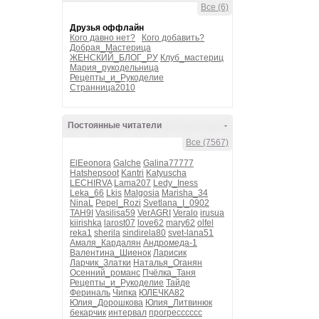
Все (6)
Друзья оффлайн
Кого давно нет?
Кого добавить?
Добрая_Мастерица
ЖЕНСКИЙ_БЛОГ_РУ
Клуб_мастериц
Мария_рукодельница
Рецепты_и_Рукоделие
Странница2010
Постоянные читатели
-
Все (7567)
ElEeonora
Galche
Galina77777
Hatshepsoot
Kantri
Katyuscha
LECHIRVA
Lama207
Ledy_Iness
Leka_66
Lkis
Malgosia
Marisha_34
NinaL
Pepel_Rozi
Svetlana_I_0902
TAH9I
Vasilisa59
VerAGRI
Veralo
irusua
kiirishka
larost07
love62
mary62
olfel
reka1
sherila
sindirela80
svet-lana51
Амаля_Кардалян
Андромеда-1
Валентина_Шиенок
Ларисик
Ларчик_Златки
Наталья_Оганян
Осенний_романс
Пчёлка_Таня
Рецепты_и_Рукоделие
Тайде
Фериналь
Чипка
ЮЛЕЧКА82
Юлия_Дорошкова
Юлия_Литвинюк
бекарчик
интервал
прогресссссс