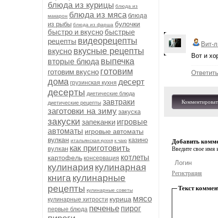
блюда из курицы
блюда из
блюда из мяса
блюда
макарон
булочки
из рыбы
блюда из фарша
быстро и вкусно
быстрые
видеорецепты
рецепты
Вит-л
вкусные рецепты
вкусно
Вот и хо
выпечка
вторые блюда
готовим
готовим вкусно
Ответит
дома
десерт
грузинская кухня
десерты
диетические блюда
завтраки
Комментироват
диетические рецепты
заготовки на зиму
закуска
закуски
запеканки
игровые
автоматы
игровые автоматы
вулкан
казино
итальянская кухня
к чаю
Добавить комм
как приготовить
вулкан
Введите свое имя и
котлеты
картофель
консервация
кулинария
кулинарная
Регистрация
книга
кулинарные
рецепты
Текст коммен
кулинарные советы
мясо
курица
кулинарные хитрости
печенье
пирог
первые блюда