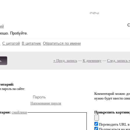
С
ий
рошо. Пробуйте.
ь
С цитатой
В цитатник
Обратиться по имени
« Пред. запись
—
К дневнику
—
След. запись 
ь
ентарий:
 пароль на сайте:
Комментарий можно доб
нужно будет ввести сим
Напоминание пароля
тария:
смайлики
Прикрепить картинк
Переводить URL в
Подписаться на к