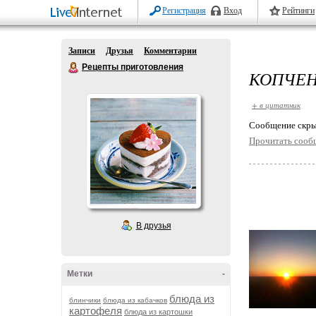
Регистрация
Вход
Рейтинги
Записи
Друзья
Комментарии
Рецепты приготовления
КОПЧЕН
+ в цитатник
Cообщение скры
Прочитать сооб
В друзья
Метки
-
блюда из
блинчики
блюда из кабачков
картофеля
блюда из картошки