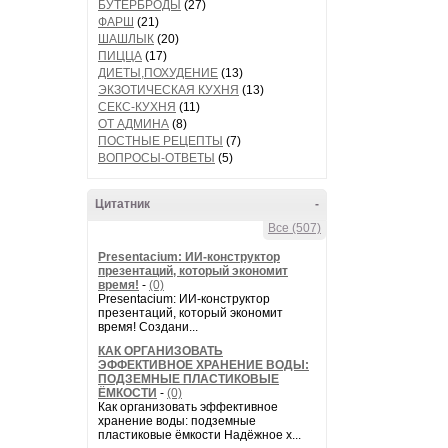
БУТЕРБРОДЫ
(27)
ФАРШ
(21)
ШАШЛЫК
(20)
ПИЦЦА
(17)
ДИЕТЫ,ПОХУДЕНИЕ
(13)
ЭКЗОТИЧЕСКАЯ КУХНЯ
(13)
СЕКС-КУХНЯ
(11)
ОТ АДМИНА
(8)
ПОСТНЫЕ РЕЦЕПТЫ
(7)
ВОПРОСЫ-ОТВЕТЫ
(5)
Цитатник
-
Все (507)
Presentacium: ИИ‑конструктор
презентаций, который экономит
время!
-
(0)
Presentacium: ИИ‑конструктор
презентаций, который экономит
время! Создани...
КАК ОРГАНИЗОВАТЬ
ЭФФЕКТИВНОЕ ХРАНЕНИЕ ВОДЫ:
ПОДЗЕМНЫЕ ПЛАСТИКОВЫЕ
ЁМКОСТИ
-
(0)
Как организовать эффективное
хранение воды: подземные
пластиковые ёмкости Надёжное х...