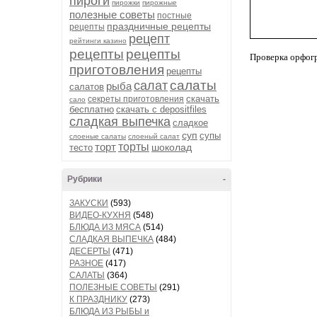
пироги
пирожки
пирожные
полезные советы
постные
праздничные рецепты
рецепты
рецепт
рейтинги казино
рецепты
рецепты
Проверка орфог
приготовления
рецепты
салаты
салат
рыба
салатов
скачать
секреты приготовления
сало
бесплатно
скачать с depositfiles
сладкая выпечка
сладкое
суп
супы
слоеные салаты
слоеный салат
торт
торты
шоколад
тесто
Рубрики
-
ЗАКУСКИ
(593)
ВИДЕО-КУХНЯ
(548)
БЛЮДА ИЗ МЯСА
(514)
СЛАДКАЯ ВЫПЕЧКА
(484)
ДЕСЕРТЫ
(471)
РАЗНОЕ
(417)
САЛАТЫ
(364)
ПОЛЕЗНЫЕ СОВЕТЫ
(291)
К ПРАЗДНИКУ
(273)
БЛЮДА ИЗ РЫБЫ и