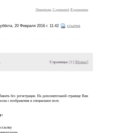
Ответить
С цитатой
В цитатник
уббота, 20 Февраля 2016 г. 11:42
ссылка
»
Страницы:
[1] [
Новые
]
авить без регистрации. На дополнительной странице Вам
волы с изображения в специальное поле.
у:
 ссылку
омментарии