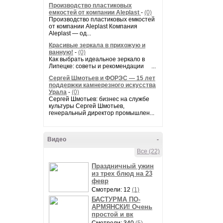
Производство пластиковых
емкостей от компании Aleplast
-
(0)
Производство пластиковых емкостей
от компании Aleplast Компания
Aleplast — од...
Красивые зеркала в прихожую и
ванную!
-
(0)
Как выбрать идеальное зеркало в
Липецке: советы и рекомендации ...
Сергей Шмотьев и ФОРЭС — 15 лет
поддержки камнерезного искусства
Урала
-
(0)
Сергей Шмотьев: бизнес на службе
культуры Сергей Шмотьев,
генеральный директор промышлен...
Видео
-
Все (22)
Праздничный ужин
из трех блюд на 23
февр
Смотрели: 12
(1)
БАСТУРМА ПО-
АРМЯНСКИ! Очень
простой и вк