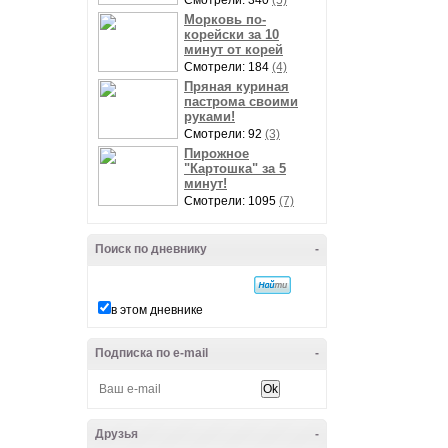
Смотрели: 340
(5)
Морковь по-
корейски за 10
минут от корей
Смотрели: 184
(4)
Пряная куриная
пастрома своими
руками!
Смотрели: 92
(3)
Пирожное
"Картошка" за 5
минут!
Смотрели: 1095
(7)
Поиск по дневнику
-
в этом дневнике
Подписка по e-mail
-
Друзья
-