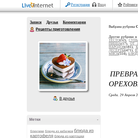
Регистрация
Вход
Рейтинги
Записи
Друзья
Комментарии
Выбрана рубрика
Рецепты приготовления
Другие рубрики в
ТЕСТО
(52),
СУПЫ
ПИЦЦА
(17),
ОТ 
НАРОДОВ
(181),
ДЕСЕРТЫ
(471),
В
МЯСА
(514),
БЛЮД
ПРЕВР
ОРЕХО
Среда, 29 Апреля 2
В друзья
Метки
-
блюда из
блинчики
блюда из кабачков
картофеля
блюда из картошки