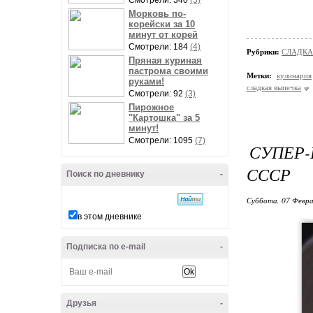
Смотрели: 340
(5)
Морковь по-
корейски за 10
минут от корей
Смотрели: 184
(4)
Рубрики:
СЛАДКА
Пряная куриная
пастрома своими
Метки:
кулинария
руками!
сладкая выпечка
Смотрели: 92
(3)
Пирожное
"Картошка" за 5
минут!
Смотрели: 1095
(7)
СУПЕР-
СССР
Поиск по дневнику
-
Суббота, 07 Февра
в этом дневнике
Подписка по e-mail
-
Друзья
-