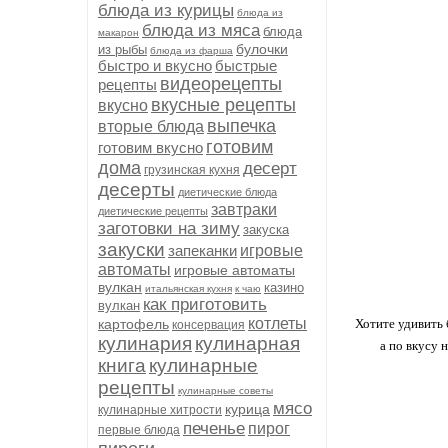
блюда из курицы
блюда из
блюда из мяса
блюда
макарон
булочки
из рыбы
блюда из фарша
быстро и вкусно
быстрые
видеорецепты
рецепты
вкусные рецепты
вкусно
выпечка
вторые блюда
готовим
готовим вкусно
дома
десерт
грузинская кухня
десерты
диетические блюда
завтраки
диетические рецепты
заготовки на зиму
закуска
закуски
запеканки
игровые
автоматы
игровые автоматы
вулкан
казино
итальянская кухня
к чаю
как приготовить
вулкан
котлеты
картофель
Хотите удивить 
консервация
кулинария
кулинарная
а по вкусу 
книга
кулинарные
рецепты
кулинарные советы
мясо
курица
кулинарные хитрости
печенье
пирог
первые блюда