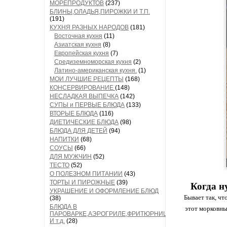
МОРЕПРОДУКТОВ
(237)
БЛИНЫ,ОЛАДЬЯ,ПИРОЖКИ И Т.П.
(191)
КУХНЯ РАЗНЫХ НАРОДОВ
(181)
Восточная кухня
(11)
Азиатская кухня
(8)
Европейская кухня
(7)
Средиземноморская кухня
(2)
Латино-американская кухня.
(1)
МОИ ЛУЧШИЕ РЕЦЕПТЫ
(168)
КОНСЕРВИРОВАНИЕ
(148)
НЕСЛАДКАЯ ВЫПЕЧКА
(142)
СУПЫ и ПЕРВЫЕ БЛЮДА
(133)
ВТОРЫЕ БЛЮДА
(116)
ДИЕТИЧЕСКИЕ БЛЮДА
(98)
БЛЮДА ДЛЯ ДЕТЕЙ
(94)
НАПИТКИ
(68)
СОУСЫ
(66)
ДЛЯ МУЖЧИН
(52)
ТЕСТО
(52)
О ПОЛЕЗНОМ ПИТАНИИ
(43)
ТОРТЫ И ПИРОЖНЫЕ
(39)
Когда н
УКРАШЕНИЕ И ОФОРМЛЕНИЕ БЛЮД
Бывает так, чт
(38)
БЛЮДА В
этот морковны
ПАРОВАРКЕ,АЭРОГРИЛЕ,ФРИТЮРНИЦЕ
И т.д.
(28)