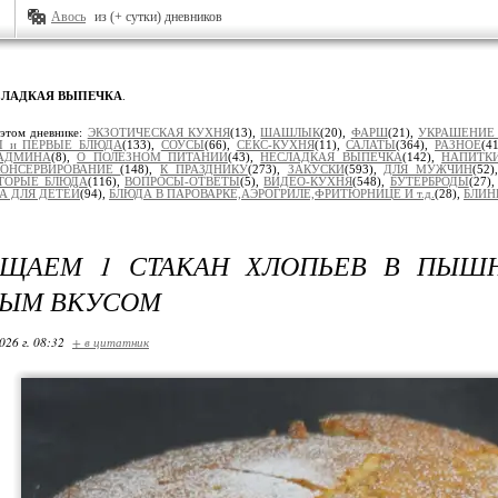
Авось
из (+ сутки) дневников
СЛАДКАЯ ВЫПЕЧКА
.
 этом дневнике:
ЭКЗОТИЧЕСКАЯ КУХНЯ
(13),
ШАШЛЫК
(20),
ФАРШ
(21),
УКРАШЕНИЕ
 и ПЕРВЫЕ БЛЮДА
(133),
СОУСЫ
(66),
СЕКС-КУХНЯ
(11),
САЛАТЫ
(364),
РАЗНОЕ
(4
АДМИНА
(8),
О ПОЛЕЗНОМ ПИТАНИИ
(43),
НЕСЛАДКАЯ ВЫПЕЧКА
(142),
НАПИТК
КОНСЕРВИРОВАНИЕ
(148),
К ПРАЗДНИКУ
(273),
ЗАКУСКИ
(593),
ДЛЯ МУЖЧИН
(52
ТОРЫЕ БЛЮДА
(116),
ВОПРОСЫ-ОТВЕТЫ
(5),
ВИДЕО-КУХНЯ
(548),
БУТЕРБРОДЫ
(27)
А ДЛЯ ДЕТЕЙ
(94),
БЛЮДА В ПАРОВАРКЕ,АЭРОГРИЛЕ,ФРИТЮРНИЦЕ И т.д.
(28),
БЛИН
АЩАЕМ 1 СТАКАН ХЛОПЬЕВ В ПЫШ
ВЫМ ВКУСОМ
026 г. 08:32
+ в цитатник