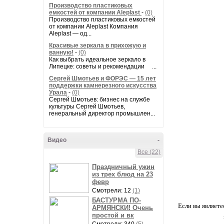
Производство пластиковых
емкостей от компании Aleplast
-
(0)
Производство пластиковых емкостей
от компании Aleplast Компания
Aleplast — од...
Красивые зеркала в прихожую и
ванную!
-
(0)
Как выбрать идеальное зеркало в
Липецке: советы и рекомендации ...
Сергей Шмотьев и ФОРЭС — 15 лет
поддержки камнерезного искусства
Урала
-
(0)
Сергей Шмотьев: бизнес на службе
культуры Сергей Шмотьев,
генеральный директор промышлен...
Видео
-
Все (22)
Праздничный ужин
из трех блюд на 23
февр
Смотрели: 12
(1)
БАСТУРМА ПО-
Если вы являете
АРМЯНСКИ! Очень
простой и вк