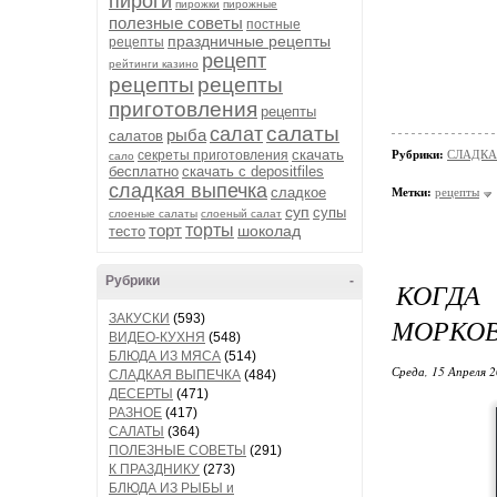
пироги
пирожки
пирожные
полезные советы
постные
праздничные рецепты
рецепты
рецепт
рейтинги казино
рецепты
рецепты
приготовления
рецепты
салаты
салат
рыба
салатов
скачать
секреты приготовления
Рубрики:
СЛАДКА
сало
бесплатно
скачать с depositfiles
сладкая выпечка
сладкое
Метки:
рецепты
суп
супы
слоеные салаты
слоеный салат
торт
торты
шоколад
тесто
Рубрики
-
КОГДА
ЗАКУСКИ
(593)
МОРКОВ
ВИДЕО-КУХНЯ
(548)
БЛЮДА ИЗ МЯСА
(514)
Среда, 15 Апреля 2
СЛАДКАЯ ВЫПЕЧКА
(484)
ДЕСЕРТЫ
(471)
РАЗНОЕ
(417)
САЛАТЫ
(364)
ПОЛЕЗНЫЕ СОВЕТЫ
(291)
К ПРАЗДНИКУ
(273)
БЛЮДА ИЗ РЫБЫ и