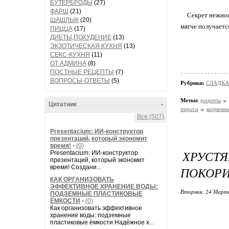
БУТЕРБРОДЫ
(27)
ФАРШ
(21)
Секрет нежнос
ШАШЛЫК
(20)
мягче получаетс
ПИЦЦА
(17)
ДИЕТЫ,ПОХУДЕНИЕ
(13)
ЭКЗОТИЧЕСКАЯ КУХНЯ
(13)
СЕКС-КУХНЯ
(11)
ОТ АДМИНА
(8)
ПОСТНЫЕ РЕЦЕПТЫ
(7)
ВОПРОСЫ-ОТВЕТЫ
(5)
Рубрики:
СЛАДКА
Метки:
рецепты
Цитатник
-
пироги
морковн
Все (507)
Presentacium: ИИ‑конструктор
презентаций, который экономит
время!
-
(0)
ХРУСТ
Presentacium: ИИ‑конструктор
презентаций, который экономит
время! Создани...
ПОКОРИ
КАК ОРГАНИЗОВАТЬ
ЭФФЕКТИВНОЕ ХРАНЕНИЕ ВОДЫ:
Вторник, 24 Марта
ПОДЗЕМНЫЕ ПЛАСТИКОВЫЕ
ЁМКОСТИ
-
(0)
Как организовать эффективное
хранение воды: подземные
пластиковые ёмкости Надёжное х...