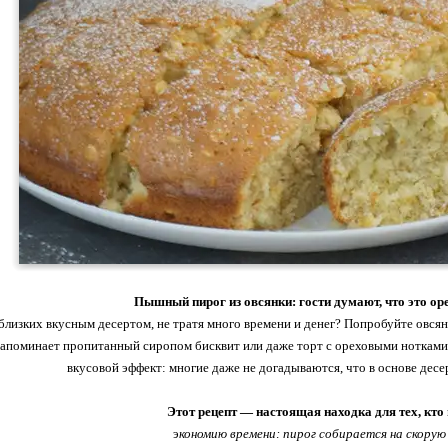
Пышный пирог из овсянки: гости думают, что это ор
близких вкусным десертом, не тратя много времени и денег? Попробуйте овся
напоминает пропитанный сиропом бисквит или даже торт с ореховыми нотками
вкусовой эффект: многие даже не догадываются, что в основе дес
Этот рецепт — настоящая находка для тех, кто 
э
кономию времени: пирог собирается на скорую 