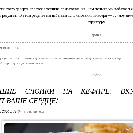
ти этого десерта кроется в технике приготовления: чем меньше мы работаем с
я результат. В этом рецепте мы избегаем использования миксера — ручное з
структуру.
далее
Я ВЫПЕЧКА
рецепты приготовления
кулинария
кулинарные рецепты
кулинарная книга
ый пирог
сладкая выпечка
ЯЩИЕ СЛОЙКИ НА КЕФИРЕ: ВКУ
Т ВАШЕ СЕРДЦЕ!
 2026 г. 11:09
+ в цитатник