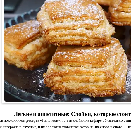
Легкие и аппетитные: Слойки, которые стои
сь поклонником десерта «Наполеон», то эти слойки на кефире обязательно ст
и невероятно вкусные, и их аромат заставит вас готовить их снова и снова — 