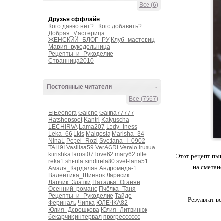
Все (6)
Друзья оффлайн
Кого давно нет?
Кого добавить?
Добрая_Мастерица
ЖЕНСКИЙ_БЛОГ_РУ
Клуб_мастериц
Мария_рукодельница
Рецепты_и_Рукоделие
Странница2010
Постоянные читатели
-
Все (7567)
ElEeonora
Galche
Galina77777
Hatshepsoot
Kantri
Katyuscha
LECHIRVA
Lama207
Ledy_Iness
Leka_66
Lkis
Malgosia
Marisha_34
NinaL
Pepel_Rozi
Svetlana_I_0902
TAH9I
Vasilisa59
VerAGRI
Veralo
irusua
kiirishka
larost07
love62
mary62
olfel
Этот рецепт пы
reka1
sherila
sindirela80
svet-lana51
на сметан
Амаля_Кардалян
Андромеда-1
Валентина_Шиенок
Ларисик
Ларчик_Златки
Наталья_Оганян
Осенний_романс
Пчёлка_Таня
Рецепты_и_Рукоделие
Тайде
Результат в
Фериналь
Чипка
ЮЛЕЧКА82
Юлия_Дорошкова
Юлия_Литвинюк
бекарчик
интервал
прогресссссс