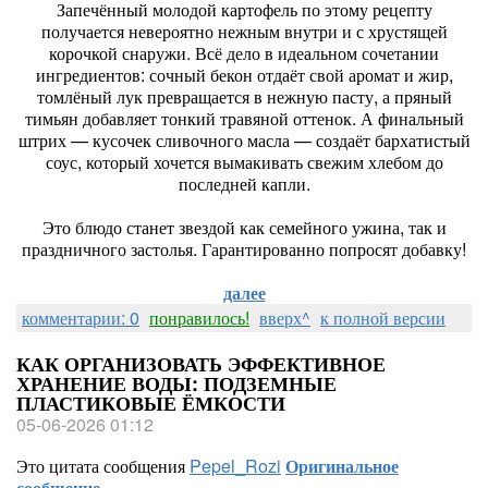
Запечённый молодой картофель по этому рецепту
получается невероятно нежным внутри и с хрустящей
корочкой снаружи. Всё дело в идеальном сочетании
ингредиентов: сочный бекон отдаёт свой аромат и жир,
томлёный лук превращается в нежную пасту, а пряный
тимьян добавляет тонкий травяной оттенок. А финальный
штрих — кусочек сливочного масла — создаёт бархатистый
соус, который хочется вымакивать свежим хлебом до
последней капли.
Это блюдо станет звездой как семейного ужина, так и
праздничного застолья. Гарантированно попросят добавку!
далее
комментарии: 0
понравилось!
вверх^
к полной версии
КАК ОРГАНИЗОВАТЬ ЭФФЕКТИВНОЕ
ХРАНЕНИЕ ВОДЫ: ПОДЗЕМНЫЕ
ПЛАСТИКОВЫЕ ЁМКОСТИ
05-06-2026 01:12
Это цитата сообщения
Pepel_Rozi
Оригинальное
сообщение