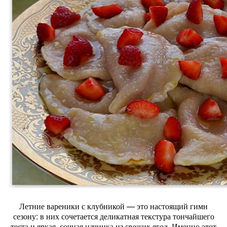
Летние
вареники
с
клубникой
— это
настоящий
гимн
сезону:
в
них
сочетается
деликатная
текстура
тончайшего
теста
и
яркая,
сочная
начинка
из
свежих
ягод.
Именно
этот