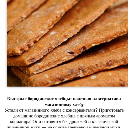
Быстрые
бородинские
хлебцы:
полезная
альтернатива
магазинному
хлебу
Устали
от
магазинного
хлеба
с
консервантами?
Приготовьте
домашние
бородинские
хлебцы
с
пряным
ароматом
кориандра!
Они
готовятся
без
дрожжей
и
классической
пшеничной
муки
— на
основе
гречневой
и
льняной
муки.