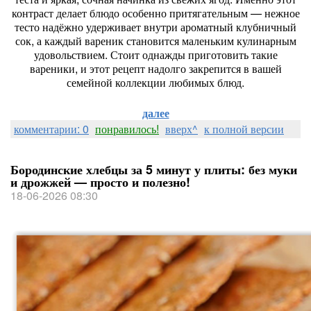
контраст
делает
блюдо
особенно
притягательным
— нежное
тесто
надёжно
удерживает
внутри
ароматный
клубничный
сок,
а
каждый
вареник
становится
маленьким
кулинарным
удовольствием.
Стоит
однажды
приготовить
такие
вареники,
и
этот
рецепт
надолго
закрепится
в
вашей
семейной
коллекции
любимых
блюд.
далее
комментарии: 0
понравилось!
вверх^
к полной версии
Бородинские хлебцы за 5 минут у плиты: без муки
и дрожжей — просто и полезно!
18-06-2026 08:30