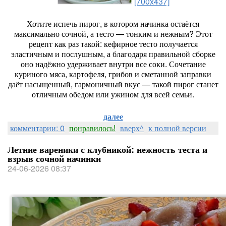
[700x437]
Хотите
испечь
пирог,
в
котором
начинка
остаётся
максимально
сочной,
а
тесто
— тонким
и
нежным?
Этот
рецепт
как
раз
такой:
кефирное
тесто
получается
эластичным
и
послушным,
а
благодаря
правильной
сборке
оно
надёжно
удерживает
внутри
все
соки.
Сочетание
куриного
мяса,
картофеля,
грибов
и
сметанной
заправки
даёт
насыщенный,
гармоничный
вкус
— такой
пирог
станет
отличным
обедом
или
ужином
для
всей
семьи.
далее
комментарии: 0
понравилось!
вверх^
к полной версии
Летние вареники с клубникой: нежность теста и
взрыв сочной начинки
24-06-2026 08:37