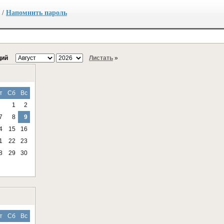
/
Напомнить пароль
ций
Листать
»
т
Сб
Вс
1
2
7
8
9
4
15
16
1
22
23
8
29
30
т
Сб
Вс