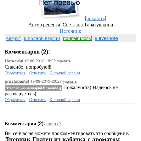
[показать]
Автор рецепта: Светлана Таратушкина
Источник
вверх^
к полной версии
понравилось!
в evernote
Комментарии (2):
19-08-2013-18:22
удалить
Натали64
Спасибо, попробую!!!
Обратиться
-
Ответить
-
К полной версии
19-08-2013-20:27
удалить
prostobastet
Пожалуйста) Надеюсь не
Ответ на комментарий Натали64
#
разочаруетесь)
Обратиться
-
Ответить
-
К полной версии
Комментарии (2):
вверх^
Вы сейчас не можете прокомментировать это сообщение.
Дневник Гратен из кабачка с ароматом