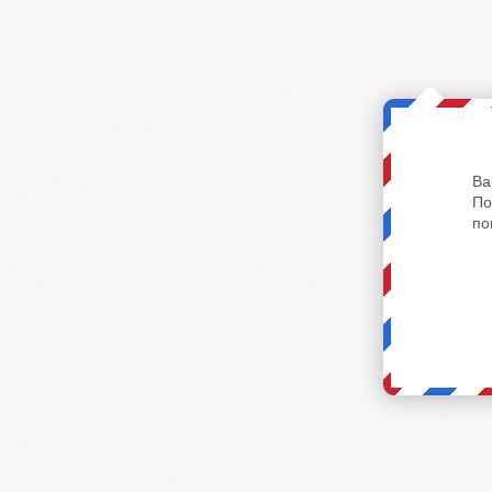
Ва
По
по