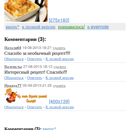
[275x183]
вверх^
к полной версии
понравилось!
в evernote
Комментарии (3):
19-08-2013-18:27
удалить
Натали64
Спасибо за необычный рецепт!!!!
Обратиться
-
Ответить
-
К полной версии
27-08-2013-18:13
удалить
Валень-ка
Интересный рецепт! Спасибо!!!
Обратиться
-
Ответить
-
К полной версии
05-09-2013-21:25
удалить
Ираида77
[400x139]
Обратиться
-
Ответить
-
К полной версии
Комментарии (3):
вверх^