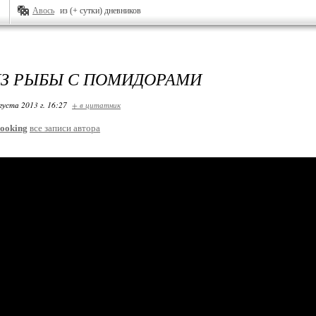
Авось
из (+ сутки) дневников
ИЗ РЫБЫ С ПОМИДОРАМИ
густа 2013 г. 16:27
+ в цитатник
ooking
все записи автора