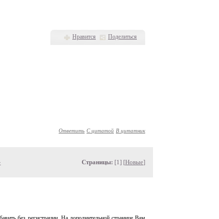
Нравится
Поделиться
Ответить
С цитатой
В цитатник
»
Страницы:
[1] [
Новые
]
авить без регистрации. На дополнительной странице Вам