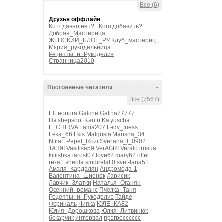
Все (6)
Друзья оффлайн
Кого давно нет?
Кого добавить?
Добрая_Мастерица
ЖЕНСКИЙ_БЛОГ_РУ
Клуб_мастериц
Мария_рукодельница
Рецепты_и_Рукоделие
Странница2010
Постоянные читатели
-
Все (7567)
ElEeonora
Galche
Galina77777
Hatshepsoot
Kantri
Katyuscha
LECHIRVA
Lama207
Ledy_Iness
Leka_66
Lkis
Malgosia
Marisha_34
NinaL
Pepel_Rozi
Svetlana_I_0902
TAH9I
Vasilisa59
VerAGRI
Veralo
irusua
kiirishka
larost07
love62
mary62
olfel
reka1
sherila
sindirela80
svet-lana51
Амаля_Кардалян
Андромеда-1
Валентина_Шиенок
Ларисик
Ларчик_Златки
Наталья_Оганян
Осенний_романс
Пчёлка_Таня
Рецепты_и_Рукоделие
Тайде
Фериналь
Чипка
ЮЛЕЧКА82
Юлия_Дорошкова
Юлия_Литвинюк
бекарчик
интервал
прогресссссс