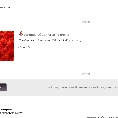
ователям
ессения
обратиться по имени
Понедельник, 19 Августа 2013 г. 23:00 (
ссылка
)
Спасибо.
« Пред. запись
—
К дневнику
—
След. запись 
ь
ентарий:
 пароль на сайте:
Комментарий можно доб