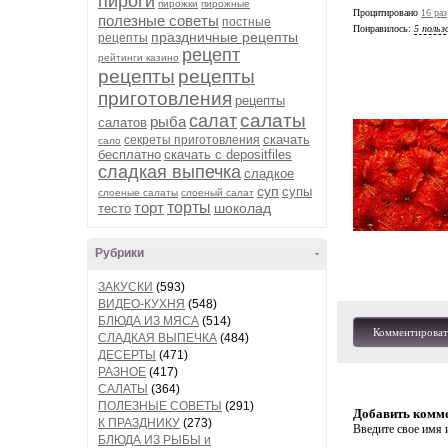
пироги
пирожки
пирожные
Процитировано
16 раз
полезные советы
постные
Понравилось:
5 польз
праздничные рецепты
рецепты
рецепт
рейтинги казино
рецепты
рецепты
приготовления
рецепты
салаты
салат
рыба
салатов
скачать
секреты приготовления
сало
бесплатно
скачать с depositfiles
сладкая выпечка
сладкое
суп
супы
слоеные салаты
слоеный салат
торт
торты
шоколад
тесто
Рубрики
-
ЗАКУСКИ
(593)
ВИДЕО-КУХНЯ
(548)
БЛЮДА ИЗ МЯСА
(514)
Комментироват
СЛАДКАЯ ВЫПЕЧКА
(484)
ДЕСЕРТЫ
(471)
РАЗНОЕ
(417)
САЛАТЫ
(364)
ПОЛЕЗНЫЕ СОВЕТЫ
(291)
Добавить комм
К ПРАЗДНИКУ
(273)
Введите свое имя и
БЛЮДА ИЗ РЫБЫ и