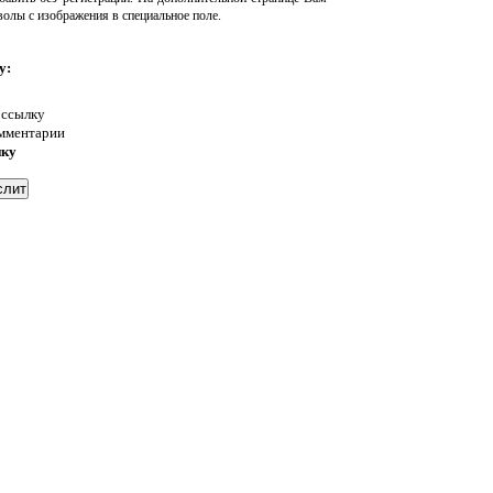
волы с изображения в специальное поле.
у:
 ссылку
омментарии
нку