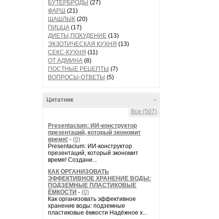
БУТЕРБРОДЫ
(27)
ФАРШ
(21)
ШАШЛЫК
(20)
ПИЦЦА
(17)
ДИЕТЫ,ПОХУДЕНИЕ
(13)
ЭКЗОТИЧЕСКАЯ КУХНЯ
(13)
СЕКС-КУХНЯ
(11)
ОТ АДМИНА
(8)
ПОСТНЫЕ РЕЦЕПТЫ
(7)
ВОПРОСЫ-ОТВЕТЫ
(5)
Цитатник
-
Все (507)
Presentacium: ИИ‑конструктор
презентаций, который экономит
время!
-
(0)
Presentacium: ИИ‑конструктор
презентаций, который экономит
время! Создани...
КАК ОРГАНИЗОВАТЬ
ЭФФЕКТИВНОЕ ХРАНЕНИЕ ВОДЫ:
ПОДЗЕМНЫЕ ПЛАСТИКОВЫЕ
ЁМКОСТИ
-
(0)
Как организовать эффективное
хранение воды: подземные
пластиковые ёмкости Надёжное х...