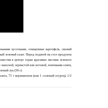
ленькими кусочками; очищенные картофель, свежий
ный зеленый салат. Перед подачей на стол продукты
поместив в центре горки красивые листики зеленого
- паюсной, зернистой или кетовой, ломтиками семги,
еный лук (50 г).
алата, 75 г корнишонов (или 1 соленый огурец), 1/2