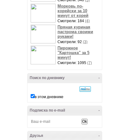
Смотрели: 340
(5)
Морковь по-
корейски за 10
минут от корей
Смотрели: 184
(4)
Пряная куриная
пастрома своими
руками!
Смотрели: 92
(3)
Пирожное
"Картошка" за 5
минут!
Смотрели: 1095
(7)
Поиск по дневнику
-
в этом дневнике
Подписка по e-mail
-
Друзья
-