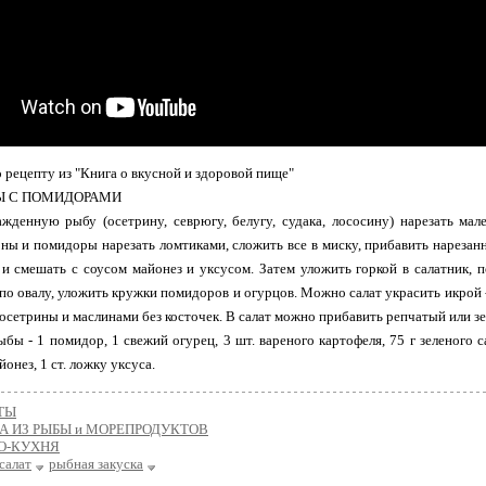
 рецепту из "Книга о вкусной и здоровой пище"
БЫ С ПОМИДОРАМИ
жденную рыбу (осетрину, севрюгу, белугу, судака, лососину) нарезать ма
ны и помидоры нарезать ломтиками, сложить все в миску, прибавить нарезан
 и смешать с соусом майонез и уксусом. Затем уложить горкой в салатник, 
г, по овалу, уложить кружки помидоров и огурцов. Можно салат украсить икрой 
 осетрины и маслинами без косточек. В салат можно прибавить репчатый или зел
ыбы - 1 помидор, 1 свежий огурец, 3 шт. вареного картофеля, 75 г зеленого с
йонез, 1 ст. ложку уксуса.
ТЫ
А ИЗ РЫБЫ и МОРЕПРОДУКТОВ
О-КУХНЯ
салат
рыбная закуска