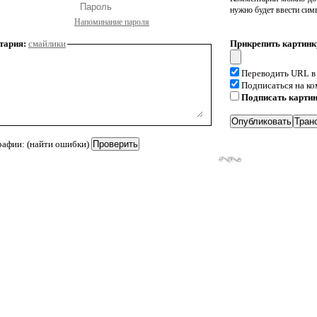
нужно будет ввести сим
Напоминание пароля
тария:
смайлики
Прикрепить картинк
Переводить URL в
Подписаться на к
Подписать карти
рафии: (найти ошибки)