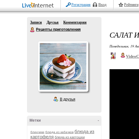
Регистрация
Вход
Рейтинги
Записи
Друзья
Комментарии
Рецепты приготовления
САЛАТ 
Понедельник, 19 Ав
VideoC
В друзья
Метки
-
блюда из
блинчики
блюда из кабачков
картофеля
блюда из картошки