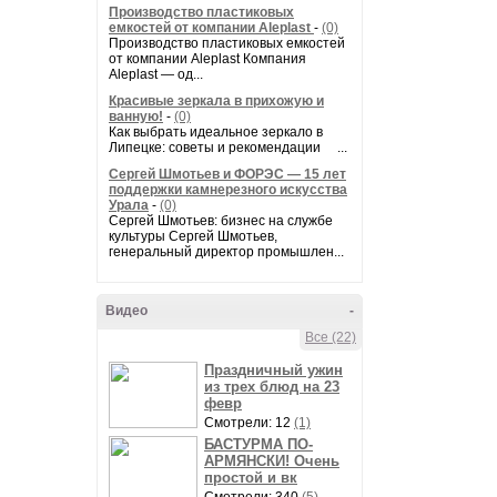
Производство пластиковых
емкостей от компании Aleplast
-
(0)
Производство пластиковых емкостей
от компании Aleplast Компания
Aleplast — од...
Красивые зеркала в прихожую и
ванную!
-
(0)
Как выбрать идеальное зеркало в
Липецке: советы и рекомендации ...
Сергей Шмотьев и ФОРЭС — 15 лет
поддержки камнерезного искусства
Урала
-
(0)
Сергей Шмотьев: бизнес на службе
культуры Сергей Шмотьев,
генеральный директор промышлен...
Видео
-
Все (22)
Праздничный ужин
из трех блюд на 23
февр
Смотрели: 12
(1)
БАСТУРМА ПО-
АРМЯНСКИ! Очень
простой и вк