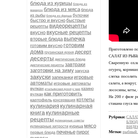
блюда из курицы
блюда из
блюда из мяса
блюда
макарон
булочки
из рыбы
блюда из фарша
быстро и вкусно
быстрые
видеорецепты
рецепты
вкусные рецепты
вкусно
выпечка
вторые блюда
готовим
готовим вкусно
Приготовлено по
дома
десерт
грузинская кухня
САЛАТ ИЗ РЫ
десерты
диетические блюда
Сваренную охла
завтраки
диетические рецепты
огурец, корнишо
заготовки на зиму
закуска
закуски
слегка посолить
запеканки
игровые
автоматы
игровые автоматы
салата, а вокру
вулкан
казино
итальянская кухня
к чаю
лососины, кеты,
как приготовить
вулкан
На 200 г филе р
котлеты
картофель
консервация
стакана соуса ма
кулинария
кулинарная
книга
кулинарные
Рубрики:
САЛА
рецепты
кулинарные советы
БЛЮД
мясо
курица
кулинарные хитрости
ВИДЕ
печенье
пирог
Метки:
рыбный 
первые блюда