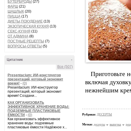
БУТЕРБРОДЫ
(27)
ФАРШ
(21)
ШАШЛЫК
(20)
ПИЦЦА
(17)
ДИЕТЫ,ПОХУДЕНИЕ
(13)
ЭКЗОТИЧЕСКАЯ КУХНЯ
(13)
СЕКС-КУХНЯ
(11)
ОТ АДМИНА
(8)
ПОСТНЫЕ РЕЦЕПТЫ
(7)
ВОПРОСЫ-ОТВЕТЫ
(5)
Цитатник
-
Все (507)
Приготовьте н
Presentacium: ИИ‑конструктор
презентаций, который экономит
включая духовк
время!
-
(0)
Presentacium: ИИ‑конструктор
нежнейшим крем
презентаций, который экономит
время! Создани...
КАК ОРГАНИЗОВАТЬ
ЭФФЕКТИВНОЕ ХРАНЕНИЕ ВОДЫ:
ПОДЗЕМНЫЕ ПЛАСТИКОВЫЕ
Рубрики:
ДЕСЕРТЫ
ЁМКОСТИ
-
(0)
Как организовать эффективное
хранение воды: подземные
Метки:
десерты
выпечка
рец
пластиковые ёмкости Надёжное х...