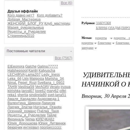
Все (6)
Друзья оффлайн
Кого давно нет?
Кого добавить?
Добрая_Мастерица
Рубрики:
ЗАКУСКИ
ЖЕНСКИЙ_БЛОГ_РУ
Клуб_мастериц
Мария_рукодельница
БЛИНЫ,ОЛАДЬЯ,ПИРО
Рецепты_и_Рукоделие
Странница2010
Метки:
рецепты
рецепты п
рецепты
блинчики
блинчики 
завтраки
Постоянные читатели
-
Все (7567)
ElEeonora
Galche
Galina77777
Hatshepsoot
Kantri
Katyuscha
УДИВИТЕЛЬН
LECHIRVA
Lama207
Ledy_Iness
Leka_66
Lkis
Malgosia
Marisha_34
НАЧИНКОЙ О 
NinaL
Pepel_Rozi
Svetlana_I_0902
TAH9I
Vasilisa59
VerAGRI
Veralo
irusua
kiirishka
larost07
love62
mary62
olfel
Вторник, 30 Апреля 2
reka1
sherila
sindirela80
svet-lana51
Амаля_Кардалян
Андромеда-1
Валентина_Шиенок
Ларисик
Ларчик_Златки
Наталья_Оганян
Осенний_романс
Пчёлка_Таня
Рецепты_и_Рукоделие
Тайде
Фериналь
Чипка
ЮЛЕЧКА82
Юлия_Дорошкова
Юлия_Литвинюк
бекарчик
интервал
прогресссссс