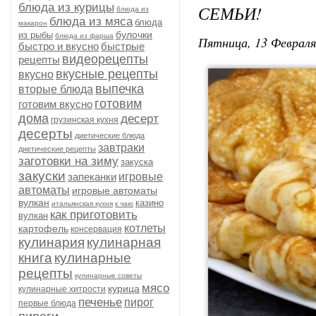
блюда из курицы
СЕМЬИ!
блюда из
блюда из мяса
блюда
макарон
булочки
из рыбы
блюда из фарша
Пятница, 13 Февраля
быстро и вкусно
быстрые
видеорецепты
рецепты
вкусные рецепты
вкусно
выпечка
вторые блюда
готовим
готовим вкусно
дома
десерт
грузинская кухня
десерты
диетические блюда
завтраки
диетические рецепты
заготовки на зиму
закуска
закуски
запеканки
игровые
автоматы
игровые автоматы
вулкан
казино
итальянская кухня
к чаю
как приготовить
вулкан
котлеты
картофель
консервация
кулинария
кулинарная
книга
кулинарные
рецепты
кулинарные советы
мясо
курица
кулинарные хитрости
печенье
пирог
первые блюда