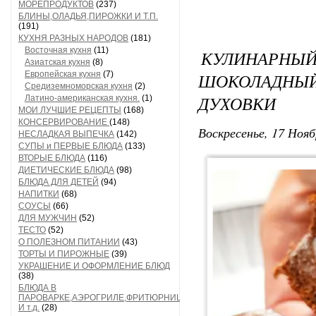
МОРЕПРОДУКТОВ
(237)
БЛИНЫ,ОЛАДЬЯ,ПИРОЖКИ И Т.П.
(191)
КУХНЯ РАЗНЫХ НАРОДОВ
(181)
Восточная кухня
(11)
КУЛИНАРН
Азиатская кухня
(8)
Европейская кухня
(7)
ШОКОЛАДНЫЙ
Средиземноморская кухня
(2)
ДУХОВКИ
Латино-американская кухня.
(1)
МОИ ЛУЧШИЕ РЕЦЕПТЫ
(168)
КОНСЕРВИРОВАНИЕ
(148)
Воскресенье, 17 Нояб
НЕСЛАДКАЯ ВЫПЕЧКА
(142)
СУПЫ и ПЕРВЫЕ БЛЮДА
(133)
ВТОРЫЕ БЛЮДА
(116)
ДИЕТИЧЕСКИЕ БЛЮДА
(98)
БЛЮДА ДЛЯ ДЕТЕЙ
(94)
НАПИТКИ
(68)
СОУСЫ
(66)
ДЛЯ МУЖЧИН
(52)
ТЕСТО
(52)
О ПОЛЕЗНОМ ПИТАНИИ
(43)
ТОРТЫ И ПИРОЖНЫЕ
(39)
УКРАШЕНИЕ И ОФОРМЛЕНИЕ БЛЮД
(38)
БЛЮДА В
ПАРОВАРКЕ,АЭРОГРИЛЕ,ФРИТЮРНИЦЕ
И т.д.
(28)