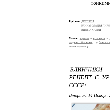
тонкими
Рубрики:
ДЕСЕРТЫ
БЛИНЫ,ОЛАДЬЯ,ПИРО
ВИДЕО-КУХНЯ
Метки:
рецепты
кулинария
сладкие блинчики
блинчик
видеорецепты
БЛИНЧИКИ 
РЕЦЕПТ С У
СССР!
Вторник, 14 Ноября 2