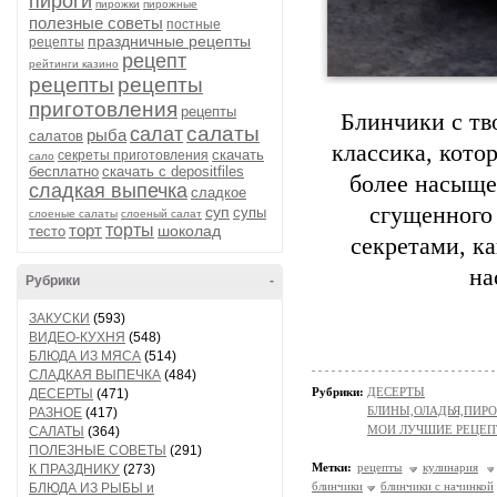
пироги
пирожки
пирожные
полезные советы
постные
праздничные рецепты
рецепты
рецепт
рейтинги казино
рецепты
рецепты
приготовления
рецепты
Блинчики с тв
салаты
салат
рыба
салатов
классика, кото
скачать
секреты приготовления
сало
бесплатно
скачать с depositfiles
более насыще
сладкая выпечка
сладкое
сгущенного
суп
супы
слоеные салаты
слоеный салат
торт
торты
шоколад
тесто
секретами, к
на
Рубрики
-
ЗАКУСКИ
(593)
ВИДЕО-КУХНЯ
(548)
БЛЮДА ИЗ МЯСА
(514)
СЛАДКАЯ ВЫПЕЧКА
(484)
Рубрики:
ДЕСЕРТЫ
ДЕСЕРТЫ
(471)
БЛИНЫ,ОЛАДЬЯ,ПИРО
РАЗНОЕ
(417)
МОИ ЛУЧШИЕ РЕЦЕ
САЛАТЫ
(364)
ПОЛЕЗНЫЕ СОВЕТЫ
(291)
Метки:
рецепты
кулинария
К ПРАЗДНИКУ
(273)
блинчики
блинчики с начинкой
БЛЮДА ИЗ РЫБЫ и