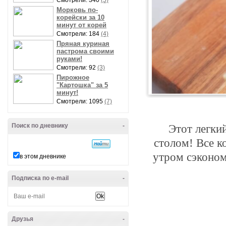
Смотрели: 340
(5)
Морковь по-
корейски за 10
минут от корей
Смотрели: 184
(4)
Пряная куриная
пастрома своими
руками!
Смотрели: 92
(3)
Пирожное
"Картошка" за 5
минут!
Смотрели: 1095
(7)
Поиск по дневнику
-
	Этот легкий и вкуснейший завтрак объединит всю семью за 
столом! Все к
утром сэконом
в этом дневнике
Подписка по e-mail
-
Друзья
-