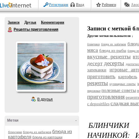
Регистрация
Вход
Рейтинги
Авос
Записи
Друзья
Комментарии
Записи с меткой б
Рецепты приготовления
Другие метки пользователя ↓
блюда
блинчики
блюда из кабачков
мяса
блюда из рыбы
блюда и
вкусные рецепты
вт
десерты
десерт
диетиче
игровые авт
запеканки
приготовить
картофель
рецепты
кулинарные советы
полезные советы
п
пирожные
приготовления
рецепт
В друзья
сладкая вы
с depositfiles
Метки
-
БЛИНЧИКИ
блюда из
НАЧИНКОЙ: 
блинчики
блюда из кабачков
картофеля
блюда из картошки