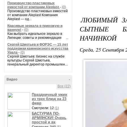
Производство пластиковых
емкостей от компании Aleplast
-
(0)
Производство пластиковых емкостей
от компании Aleplast Компания
ЛЮБИМЫЙ ЗА
Aleplast — од...
Красивые зеркала в прихожую и
СЫТНЫЕ Б
ванную!
-
(0)
Как выбрать идеальное зеркало в
НАЧИНКОЙ
Липецке: советы и рекомендации ...
Сергей Шмотьев и ФОРЭС — 15 лет
Среда, 25 Сентября 2
поддержки камнерезного искусства
Урала
-
(0)
Сергей Шмотьев: бизнес на службе
культуры Сергей Шмотьев,
генеральный директор промышлен...
Видео
-
Все (22)
Праздничный ужин
из трех блюд на 23
февр
Смотрели: 12
(1)
БАСТУРМА ПО-
АРМЯНСКИ! Очень
простой и вк