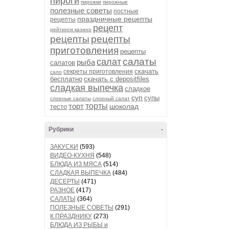
пироги
пирожки
пирожные
полезные советы
постные
праздничные рецепты
рецепты
рецепт
рейтинги казино
рецепты
рецепты
приготовления
рецепты
салаты
салат
рыба
салатов
скачать
секреты приготовления
сало
бесплатно
скачать с depositfiles
сладкая выпечка
сладкое
суп
супы
слоеные салаты
слоеный салат
торт
торты
шоколад
тесто
Рубрики
-
ЗАКУСКИ
(593)
ВИДЕО-КУХНЯ
(548)
БЛЮДА ИЗ МЯСА
(514)
СЛАДКАЯ ВЫПЕЧКА
(484)
ДЕСЕРТЫ
(471)
РАЗНОЕ
(417)
САЛАТЫ
(364)
ПОЛЕЗНЫЕ СОВЕТЫ
(291)
К ПРАЗДНИКУ
(273)
БЛЮДА ИЗ РЫБЫ и