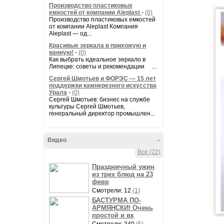
Производство пластиковых
емкостей от компании Aleplast
-
(0)
Производство пластиковых емкостей
от компании Aleplast Компания
Aleplast — од...
Красивые зеркала в прихожую и
ванную!
-
(0)
Как выбрать идеальное зеркало в
Липецке: советы и рекомендации ...
Сергей Шмотьев и ФОРЭС — 15 лет
поддержки камнерезного искусства
Урала
-
(0)
Сергей Шмотьев: бизнес на службе
культуры Сергей Шмотьев,
генеральный директор промышлен...
Видео
-
Все (22)
Праздничный ужин
из трех блюд на 23
февр
Смотрели: 12
(1)
БАСТУРМА ПО-
АРМЯНСКИ! Очень
простой и вк