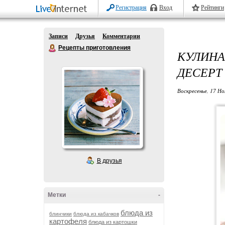
Регистрация
Вход
Рейтинги
Записи
Друзья
Комментарии
Рецепты приготовления
КУЛИНА
ДЕСЕРТ
Воскресенье, 17 Но
В друзья
Метки
-
блюда из
блинчики
блюда из кабачков
картофеля
блюда из картошки