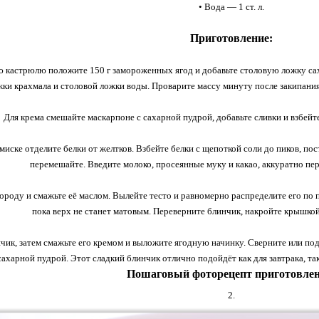
• Вода — 1 ст. л.
Приготовление:
 кастрюлю положите 150 г замороженных ягод и добавьте столовую ложку сахар
ки крахмала и столовой ложки воды. Проварите массу минуту после закипания,
Для крема смешайте маскарпоне с сахарной пудрой, добавьте сливки и взбей
миске отделите белки от желтков. Взбейте белки с щепоткой соли до пиков, пос
перемешайте. Введите молоко, просеянные муку и какао, аккуратно п
вороду и смажьте её маслом. Вылейте тесто и равномерно распределите его по 
пока верх не станет матовым. Переверните блинчик, накройте крышкой
чик, затем смажьте его кремом и выложите ягодную начинку. Сверните или по
сахарной пудрой. Этот сладкий блинчик отлично подойдёт как для завтрака, так
Пошаговый фоторецепт приготовлен
2.