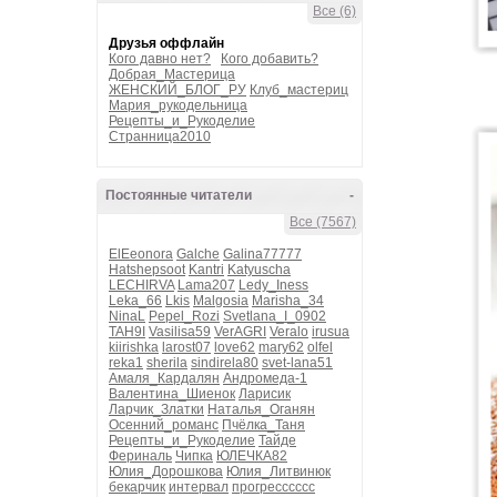
Все (6)
Друзья оффлайн
Кого давно нет?
Кого добавить?
Добрая_Мастерица
ЖЕНСКИЙ_БЛОГ_РУ
Клуб_мастериц
Мария_рукодельница
Рецепты_и_Рукоделие
Странница2010
Постоянные читатели
-
Все (7567)
ElEeonora
Galche
Galina77777
Hatshepsoot
Kantri
Katyuscha
LECHIRVA
Lama207
Ledy_Iness
Leka_66
Lkis
Malgosia
Marisha_34
NinaL
Pepel_Rozi
Svetlana_I_0902
TAH9I
Vasilisa59
VerAGRI
Veralo
irusua
kiirishka
larost07
love62
mary62
olfel
reka1
sherila
sindirela80
svet-lana51
Амаля_Кардалян
Андромеда-1
Валентина_Шиенок
Ларисик
Ларчик_Златки
Наталья_Оганян
Осенний_романс
Пчёлка_Таня
Рецепты_и_Рукоделие
Тайде
Фериналь
Чипка
ЮЛЕЧКА82
Юлия_Дорошкова
Юлия_Литвинюк
бекарчик
интервал
прогресссссс