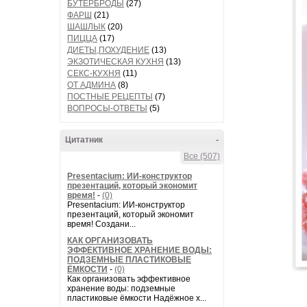
БУТЕРБРОДЫ
(27)
ФАРШ
(21)
ШАШЛЫК
(20)
ПИЦЦА
(17)
ДИЕТЫ,ПОХУДЕНИЕ
(13)
ЭКЗОТИЧЕСКАЯ КУХНЯ
(13)
СЕКС-КУХНЯ
(11)
ОТ АДМИНА
(8)
ПОСТНЫЕ РЕЦЕПТЫ
(7)
ВОПРОСЫ-ОТВЕТЫ
(5)
Цитатник
-
Все (507)
Presentacium: ИИ‑конструктор
презентаций, который экономит
время!
-
(0)
Presentacium: ИИ‑конструктор
презентаций, который экономит
время! Создани...
КАК ОРГАНИЗОВАТЬ
ЭФФЕКТИВНОЕ ХРАНЕНИЕ ВОДЫ:
ПОДЗЕМНЫЕ ПЛАСТИКОВЫЕ
ЁМКОСТИ
-
(0)
Как организовать эффективное
хранение воды: подземные
пластиковые ёмкости Надёжное х...