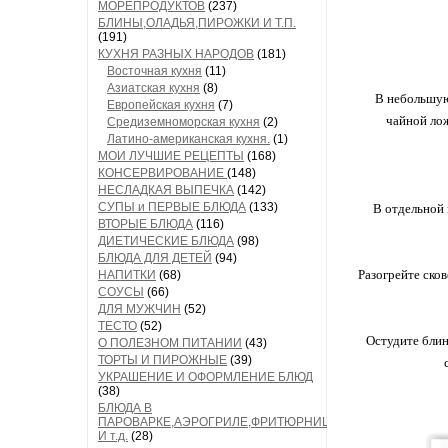
МОРЕПРОДУКТОВ
(237)
БЛИНЫ,ОЛАДЬЯ,ПИРОЖКИ И Т.П.
(191)
КУХНЯ РАЗНЫХ НАРОДОВ
(181)
Восточная кухня
(11)
Азиатская кухня
(8)
В небольшую
Европейская кухня
(7)
чайной лож
Средиземноморская кухня
(2)
Латино-американская кухня.
(1)
МОИ ЛУЧШИЕ РЕЦЕПТЫ
(168)
КОНСЕРВИРОВАНИЕ
(148)
НЕСЛАДКАЯ ВЫПЕЧКА
(142)
СУПЫ и ПЕРВЫЕ БЛЮДА
(133)
В отдельной 
ВТОРЫЕ БЛЮДА
(116)
ДИЕТИЧЕСКИЕ БЛЮДА
(98)
БЛЮДА ДЛЯ ДЕТЕЙ
(94)
Разогрейте ско
НАПИТКИ
(68)
СОУСЫ
(66)
ДЛЯ МУЖЧИН
(52)
ТЕСТО
(52)
Остудите блин
О ПОЛЕЗНОМ ПИТАНИИ
(43)
ТОРТЫ И ПИРОЖНЫЕ
(39)
УКРАШЕНИЕ И ОФОРМЛЕНИЕ БЛЮД
(38)
БЛЮДА В
ПАРОВАРКЕ,АЭРОГРИЛЕ,ФРИТЮРНИЦЕ
И т.д.
(28)