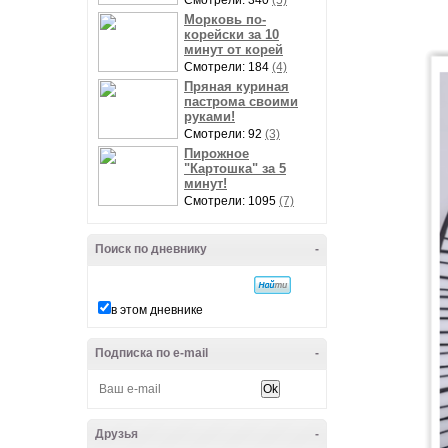
Смотрели: 340
(5)
Морковь по-
корейски за 10
минут от корей
Смотрели: 184
(4)
Пряная куриная
пастрома своими
руками!
Смотрели: 92
(3)
Пирожное
"Картошка" за 5
минут!
Смотрели: 1095
(7)
Поиск по дневнику
-
в этом дневнике
Подписка по e-mail
-
Друзья
-