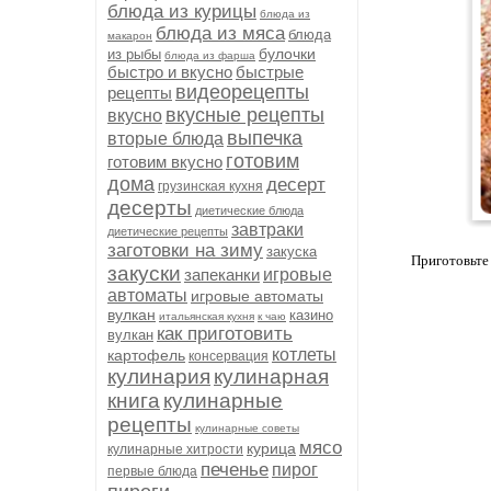
блюда из курицы
блюда из
блюда из мяса
блюда
макарон
булочки
из рыбы
блюда из фарша
быстро и вкусно
быстрые
видеорецепты
рецепты
вкусные рецепты
вкусно
выпечка
вторые блюда
готовим
готовим вкусно
дома
десерт
грузинская кухня
десерты
диетические блюда
завтраки
диетические рецепты
заготовки на зиму
закуска
Приготовьте
закуски
запеканки
игровые
автоматы
игровые автоматы
вулкан
казино
итальянская кухня
к чаю
как приготовить
вулкан
котлеты
картофель
консервация
кулинария
кулинарная
книга
кулинарные
рецепты
кулинарные советы
мясо
курица
кулинарные хитрости
печенье
пирог
первые блюда