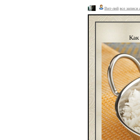
Вит-лий
все записи 
Как