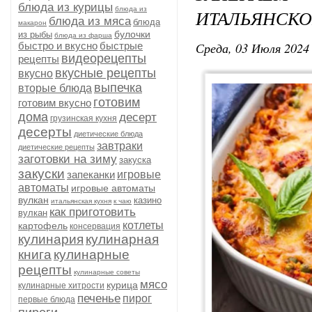
блюда из курицы
блюда из
ИТАЛЬЯНСКО
блюда из мяса
блюда
макарон
булочки
из рыбы
блюда из фарша
Среда, 03 Июля 2024 
быстро и вкусно
быстрые
видеорецепты
рецепты
вкусные рецепты
вкусно
выпечка
вторые блюда
готовим
готовим вкусно
дома
десерт
грузинская кухня
десерты
диетические блюда
завтраки
диетические рецепты
заготовки на зиму
закуска
закуски
запеканки
игровые
автоматы
игровые автоматы
вулкан
казино
итальянская кухня
к чаю
как приготовить
вулкан
котлеты
картофель
консервация
кулинария
кулинарная
книга
кулинарные
рецепты
кулинарные советы
мясо
курица
кулинарные хитрости
печенье
пирог
первые блюда