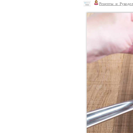
Рецепты_и_Рукодел