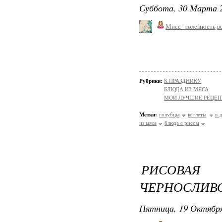
Суббота, 30 Марта 2
Мисс_полезность
в
Рубрики:
К ПРАЗДНИКУ
БЛЮДА ИЗ МЯСА
МОИ ЛУЧШИЕ РЕЦЕ
Метки:
голубцы
котлеты
в 
из мяса
блюда с рисом
РИСОВА
ЧЕРНОСЛИВ
Пятница, 19 Октября