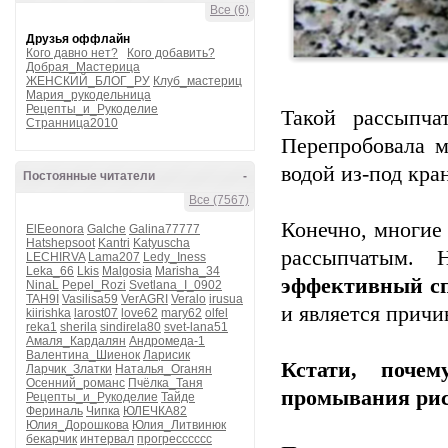
Все (6)
Друзья оффлайн
Кого давно нет?
Кого добавить?
Добрая_Мастерица
ЖЕНСКИЙ_БЛОГ_РУ
Клуб_мастериц
Мария_рукодельница
Рецепты_и_Рукоделие
Такой рассыпча
Странница2010
Перепробовала м
водой из-под кра
Постоянные читатели
-
Все (7567)
Конечно, многие
ElEeonora
Galche
Galina77777
Hatshepsoot
Kantri
Katyuscha
рассыпчатым.
LECHIRVA
Lama207
Ledy_Iness
Leka_66
Lkis
Malgosia
Marisha_34
эффективный сп
NinaL
Pepel_Rozi
Svetlana_I_0902
TAH9I
Vasilisa59
VerAGRI
Veralo
irusua
и является причи
kiirishka
larost07
love62
mary62
olfel
reka1
sherila
sindirela80
svet-lana51
Амаля_Кардалян
Андромеда-1
Валентина_Шиенок
Ларисик
Кстати, поче
Ларчик_Златки
Наталья_Оганян
Осенний_романс
Пчёлка_Таня
промывания рис
Рецепты_и_Рукоделие
Тайде
Фериналь
Чипка
ЮЛЕЧКА82
Юлия_Дорошкова
Юлия_Литвинюк
бекарчик
интервал
прогресссссс