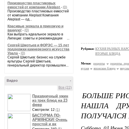
Производство пластиковых
емкостей от компании Aleplast
-
(0)
Производство пластиковых емкостей
от компании Aleplast Компания
Aleplast — од...
Красивые зеркала в прихожую и
ванную!
-
(0)
Как выбрать идеальное зеркало в
Липецке: советы и рекомендации ...
Сергей Шмотьев и ФОРЭС — 15 лет
Рубрики:
КУХНЯ РАЗНЫХ НАРОД
поддержки камнерезного искусства
Урала
-
(0)
ВТОРЫЕ БЛЮДА
Сергей Шмотьев: бизнес на службе
культуры Сергей Шмотьев,
Метки:
рецепты
рецепты при
генеральный директор промышлен...
кухня
японские блюда
вкусн
Видео
-
Все (22)
БОЛЬШЕ РИС
Праздничный ужин
из трех блюд на 23
НАШЛА ДР
февр
Смотрели: 12
(1)
ПОЛУЧАЛСЯ
БАСТУРМА ПО-
АРМЯНСКИ! Очень
простой и вк
Суббота, 03 Июня 20