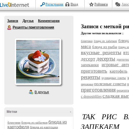
Регистрация
Вход
Рейтинги
Авос
Записи
Друзья
Комментарии
Записи с меткой ри
Рецепты приготовления
Другие метки пользователя ↓
блюда
блинчики
блюда из кабачков
мяса
блюда из рыбы
блюда и
вкусные рецепты
вт
десерты
десерт
диетиче
игровые авт
запеканки
приготовить
картофель
рецепты
кулинарные советы
полезные советы
п
пирожные
приготовления
рецепт
В друзья
сладкая вы
с depositfiles
Метки
-
ТАК РИС 
блюда из
блинчики
блюда из кабачков
ЗАПЕКА
картофеля
блюда из картошки