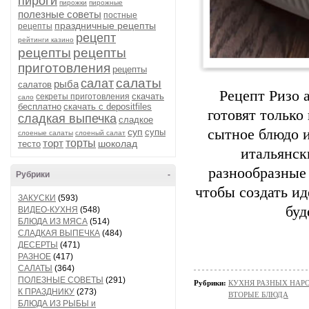
пироги
пирожки
пирожные
полезные советы
постные
праздничные рецепты
рецепты
рецепт
рейтинги казино
рецепты
рецепты
приготовления
рецепты
салаты
салат
рыба
салатов
Рецепт Ризо 
скачать
секреты приготовления
сало
бесплатно
скачать с depositfiles
готовят только
сладкая выпечка
сладкое
суп
сытное блюдо 
супы
слоеные салаты
слоеный салат
торт
торты
шоколад
тесто
итальянск
разнообразные 
Рубрики
-
чтобы создать ид
ЗАКУСКИ
(593)
буд
ВИДЕО-КУХНЯ
(548)
БЛЮДА ИЗ МЯСА
(514)
СЛАДКАЯ ВЫПЕЧКА
(484)
ДЕСЕРТЫ
(471)
РАЗНОЕ
(417)
САЛАТЫ
(364)
ПОЛЕЗНЫЕ СОВЕТЫ
(291)
Рубрики:
КУХНЯ РАЗНЫХ НАРОД
К ПРАЗДНИКУ
(273)
ВТОРЫЕ БЛЮДА
БЛЮДА ИЗ РЫБЫ и