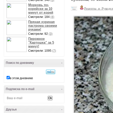
Смотрели: 340
(5)
Морковь по-
Рецепты_и_Рукодел
корейски за 10
минут от корей
Смотрели: 184
(4)
Пряная куриная
пастрома своими
руками!
Смотрели: 92
(3)
Пирожное
"Картошка" за 5
минут!
Смотрели: 1095
(7)
Поиск по дневнику
-
в этом дневнике
Подписка по e-mail
-
Друзья
-