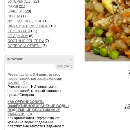
БУТЕРБРОДЫ
(27)
ФАРШ
(21)
ШАШЛЫК
(20)
ПИЦЦА
(17)
ДИЕТЫ,ПОХУДЕНИЕ
(13)
ЭКЗОТИЧЕСКАЯ КУХНЯ
(13)
СЕКС-КУХНЯ
(11)
ОТ АДМИНА
(8)
ПОСТНЫЕ РЕЦЕПТЫ
(7)
ВОПРОСЫ-ОТВЕТЫ
(5)
Цитатник
-
Все (507)
Presentacium: ИИ‑конструктор
презентаций, который экономит
время!
-
(0)
Presentacium: ИИ‑конструктор
презентаций, который экономит
время! Создани...
КАК ОРГАНИЗОВАТЬ
13
ЭФФЕКТИВНОЕ ХРАНЕНИЕ ВОДЫ:
ПОДЗЕМНЫЕ ПЛАСТИКОВЫЕ
ЁМКОСТИ
-
(0)
Как организовать эффективное
хранение воды: подземные
пластиковые ёмкости Надёжное х...