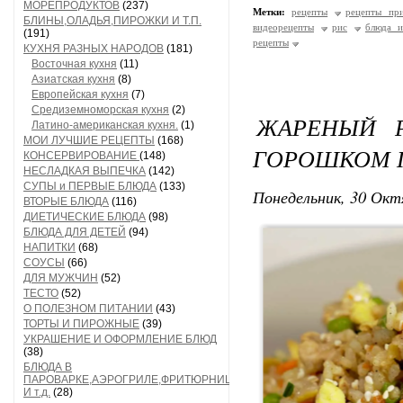
МОРЕПРОДУКТОВ
(237)
Метки:
рецепты
рецепты при
БЛИНЫ,ОЛАДЬЯ,ПИРОЖКИ И Т.П.
видеорецепты
рис
блюда и
(191)
рецепты
КУХНЯ РАЗНЫХ НАРОДОВ
(181)
Восточная кухня
(11)
Азиатская кухня
(8)
Европейская кухня
(7)
Средиземноморская кухня
(2)
ЖАРЕНЫЙ 
Латино-американская кухня.
(1)
МОИ ЛУЧШИЕ РЕЦЕПТЫ
(168)
ГОРОШКОМ 
КОНСЕРВИРОВАНИЕ
(148)
НЕСЛАДКАЯ ВЫПЕЧКА
(142)
СУПЫ и ПЕРВЫЕ БЛЮДА
(133)
Понедельник, 30 Окт
ВТОРЫЕ БЛЮДА
(116)
ДИЕТИЧЕСКИЕ БЛЮДА
(98)
БЛЮДА ДЛЯ ДЕТЕЙ
(94)
НАПИТКИ
(68)
СОУСЫ
(66)
ДЛЯ МУЖЧИН
(52)
ТЕСТО
(52)
О ПОЛЕЗНОМ ПИТАНИИ
(43)
ТОРТЫ И ПИРОЖНЫЕ
(39)
УКРАШЕНИЕ И ОФОРМЛЕНИЕ БЛЮД
(38)
БЛЮДА В
ПАРОВАРКЕ,АЭРОГРИЛЕ,ФРИТЮРНИЦЕ
И т.д.
(28)