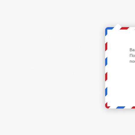
Ва
По
по