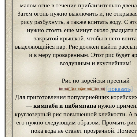
малом огне в течение приблизительно двен
Затем огонь нужно выключить и, не открывая
рису разбухнуть, а также впитать воду. С э
нужно стоять еще минут около двадцати 
закрытой крышкой, чтобы в него впита
выделяющийся пар. Рис должен выйти рассы
и в меру проваренным. Этот рис будет а
воздушным и вкуснейшим!
Рис по-корейски пресный
[показать]
Для приготовления популярнейших корейски
кимпаба и пибимпапа
—
нужно примен
круглозерный рис повышенной клейкости. А в
его нужно следующим образом. Промыть рис 
пока вода не станет прозрачной. Помест