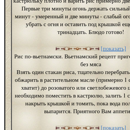
кастрюльку плотно и варить рис примерно дв
Первые три минуты огонь держать сильный
минут - умеренный и две минуты - слабый ого
убрать с огня и оставить под крышкой ещ
тринадцать. Блюдо готово!
[показать]
Рис по-вьетнамски. Вьетнамский рецепт приг
без мяса
Взять один стакан риса, тщательно перебрат
обжарить в растительном масле (примерно 1 
хватит) до розоватого или светлобежевого 
необходимо поместить в кастрюлю, залить 1 с
накрыть крышкой и томить, пока вода по
выпарится. Приятного Вам аппети
[показать]