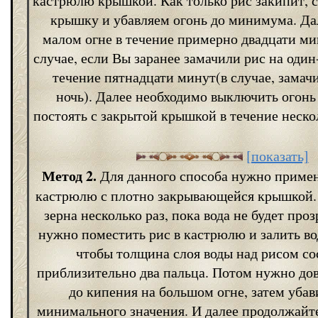
кастрюлю крышкой. Как только рис закипит, 
крышку и убавляем огонь до минимума. Да
малом огне в течение примерно двадцати мин
случае, если Вы заранее замачили рис на один-
течение пятнадцати минут(в случае, замач
ночь). Далее необходимо выключить огонь 
постоять с закрытой крышкой в течение неск
[показать]
Метод 2.
Для данного способа нужно приме
кастрюлю с плотно закрывающейся крышкой.
зерна несколько раз, пока вода не будет про
нужно поместить рис в кастрюлю и залить во
чтобы толщина слоя воды над рисом со
приблизительно два пальца. Потом нужно дов
до кипения на большом огне, затем убав
минимального значения. И далее продолжайте