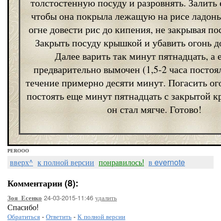
толстостенную посуду и разровнять. Залить е
чтобы она покрыла лежащую на рисе ладонь
огне довести рис до кипения, не закрывая п
Закрыть посуду крышкой и убавить огонь 
Далее варить так минут пятнадцать, а 
предварительно вымочен (1,5-2 часа постоял 
течение примерно десяти минут. Погасить ого
постоять еще минут пятнадцать с закрытой 
он стал мягче. Готово!
PEROOO
вверх^
к полной версии
понравилось!
в evernote
Комментарии (8):
24-03-2015-11:46
удалить
Зоя_Есенко
Спасибо!
Обратиться
-
Ответить
-
К полной версии