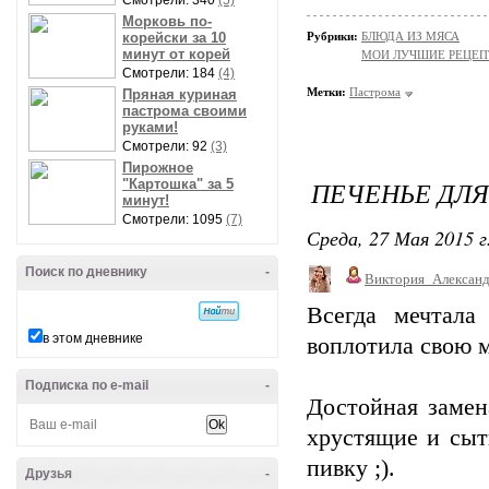
Смотрели: 340
(5)
Морковь по-
корейски за 10
Рубрики:
БЛЮДА ИЗ МЯСА
минут от корей
МОИ ЛУЧШИЕ РЕЦЕ
Смотрели: 184
(4)
Метки:
Пастрома
Пряная куриная
пастрома своими
руками!
Смотрели: 92
(3)
Пирожное
ПЕЧЕНЬЕ ДЛ
"Картошка" за 5
минут!
Смотрели: 1095
(7)
Среда, 27 Мая 2015 г
Поиск по дневнику
-
Виктория_Алексан
Всегда мечтала 
в этом дневнике
воплотила свою м
Подписка по e-mail
-
Достойная замен
хрустящие и сыт
пивку ;).
Друзья
-