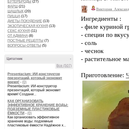
БУТЕРБРОДЫ
(27)
ФАРШ
(21)
Виктория_Алексан
ШАШЛЫК
(20)
ПИЦЦА
(17)
Ингредиенты :
ДИЕТЫ,ПОХУДЕНИЕ
(13)
- филе куриной гр
ЭКЗОТИЧЕСКАЯ КУХНЯ
(13)
СЕКС-КУХНЯ
(11)
- специи по вкус
ОТ АДМИНА
(8)
ПОСТНЫЕ РЕЦЕПТЫ
(7)
- соль
ВОПРОСЫ-ОТВЕТЫ
(5)
- чеснок
- растительное м
Цитатник
-
Все (507)
Приготовление:
Presentacium: ИИ‑конструктор
презентаций, который экономит
время!
-
(0)
Presentacium: ИИ‑конструктор
презентаций, который экономит
время! Создани...
КАК ОРГАНИЗОВАТЬ
ЭФФЕКТИВНОЕ ХРАНЕНИЕ ВОДЫ:
ПОДЗЕМНЫЕ ПЛАСТИКОВЫЕ
ЁМКОСТИ
-
(0)
Как организовать эффективное
хранение воды: подземные
пластиковые ёмкости Надёжное х...