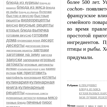
более 500 лет. 
блюда из курицы
блюда из
блюда из мяса
блюда
cochon-
появляет
макарон
булочки
из рыбы
блюда из фарша
французское вли
быстро и вкусно
быстрые
видеорецепты
рецепты
семейного повар
вкусные рецепты
вкусно
во время правл
выпечка
вторые блюда
готовим
простотой приго
готовим вкусно
дома
десерт
грузинская кухня
ингредиентов. П
десерты
диетические блюда
птицы и рыбы. Хо
завтраки
диетические рецепты
заготовки на зиму
закуска
придумали.
закуски
запеканки
игровые
автоматы
игровые автоматы
вулкан
казино
итальянская кухня
к чаю
как приготовить
вулкан
котлеты
картофель
консервация
кулинария
кулинарная
Рубрики:
К ПРАЗДНИКУ
книга
кулинарные
БЛЮДА ИЗ МЯСА
рецепты
кулинарные советы
КУХНЯ РАЗНЫХ НАР
мясо
курица
МОИ ЛУЧШИЕ РЕЦЕ
кулинарные хитрости
печенье
пирог
первые блюда
Метки:
рецепт
мясо
риет