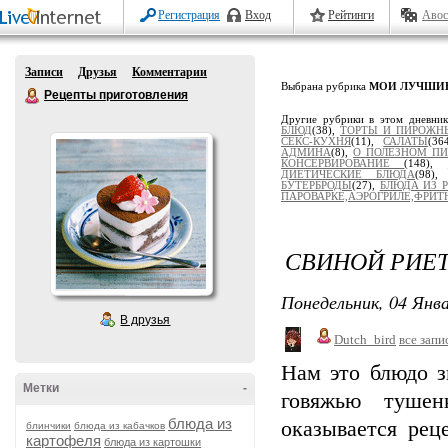
Регистрация
Вход
Рейтинги
Авос
Записи
Друзья
Комментарии
Выбрана рубрика
МОИ ЛУЧШИ
Рецепты приготовления
Другие рубрики в этом дневни
БЛЮД
(38),
ТОРТЫ И ПИРОЖН
СЕКС-КУХНЯ
(11),
САЛАТЫ
(36
АДМИНА
(8),
О ПОЛЕЗНОМ П
КОНСЕРВИРОВАНИЕ
(148),
ДИЕТИЧЕСКИЕ БЛЮДА
(98)
БУТЕРБРОДЫ
(27),
БЛЮДА ИЗ 
ПАРОВАРКЕ,АЭРОГРИЛЕ,ФРИТЮ
СВИНОЙ РИЕТ
Понедельник, 04 Янва
В друзья
Dutch_bird
все запи
Нам это блюдо з
Метки
-
говяжью тушен
блюда из
оказывается рец
блинчики
блюда из кабачков
картофеля
блюда из картошки