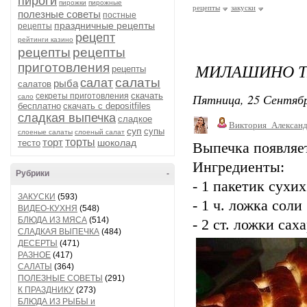
пироги
пирожки
пирожные
рецепты
закуски
полезные советы
постные
праздничные рецепты
рецепты
рецепт
рейтинги казино
рецепты
рецепты
МИЛАШИНО ТЕ
приготовления
рецепты
салаты
салат
рыба
салатов
скачать
Пятница, 25 Сентябр
секреты приготовления
сало
бесплатно
скачать с depositfiles
сладкая выпечка
сладкое
Виктория_Алексан
суп
супы
слоеные салаты
слоеный салат
торт
торты
шоколад
тесто
Выпечка появляе
Ингредиенты:
Рубрики
-
- 1 пакетик сухих
ЗАКУСКИ
(593)
- 1 ч. ложка соли
ВИДЕО-КУХНЯ
(548)
БЛЮДА ИЗ МЯСА
(514)
- 2 ст. ложки сах
СЛАДКАЯ ВЫПЕЧКА
(484)
ДЕСЕРТЫ
(471)
РАЗНОЕ
(417)
САЛАТЫ
(364)
ПОЛЕЗНЫЕ СОВЕТЫ
(291)
К ПРАЗДНИКУ
(273)
БЛЮДА ИЗ РЫБЫ и