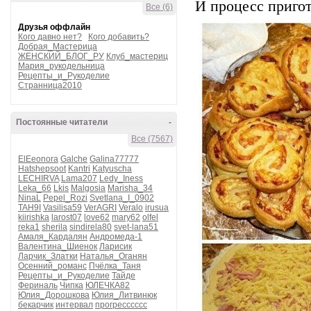
И процесс пригот
Все (6)
Друзья оффлайн
Кого давно нет?
Кого добавить?
Добрая_Мастерица
ЖЕНСКИЙ_БЛОГ_РУ
Клуб_мастериц
Мария_рукодельница
Рецепты_и_Рукоделие
Странница2010
Постоянные читатели
-
Все (7567)
ElEeonora
Galche
Galina77777
Hatshepsoot
Kantri
Katyuscha
LECHIRVA
Lama207
Ledy_Iness
Leka_66
Lkis
Malgosia
Marisha_34
NinaL
Pepel_Rozi
Svetlana_I_0902
TAH9I
Vasilisa59
VerAGRI
Veralo
irusua
kiirishka
larost07
love62
mary62
olfel
reka1
sherila
sindirela80
svet-lana51
Амаля_Кардалян
Андромеда-1
Валентина_Шиенок
Ларисик
Ларчик_Златки
Наталья_Оганян
Осенний_романс
Пчёлка_Таня
Рецепты_и_Рукоделие
Тайде
Фериналь
Чипка
ЮЛЕЧКА82
Юлия_Дорошкова
Юлия_Литвинюк
бекарчик
интервал
прогресссссс