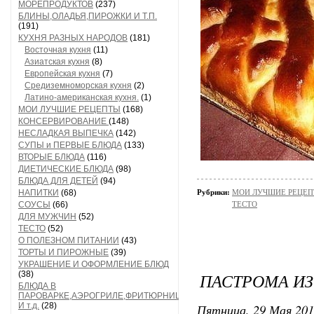
МОРЕПРОДУКТОВ
(237)
БЛИНЫ,ОЛАДЬЯ,ПИРОЖКИ И Т.П.
(191)
КУХНЯ РАЗНЫХ НАРОДОВ
(181)
Восточная кухня
(11)
Азиатская кухня
(8)
Европейская кухня
(7)
Средиземноморская кухня
(2)
Латино-американская кухня.
(1)
МОИ ЛУЧШИЕ РЕЦЕПТЫ
(168)
КОНСЕРВИРОВАНИЕ
(148)
НЕСЛАДКАЯ ВЫПЕЧКА
(142)
СУПЫ и ПЕРВЫЕ БЛЮДА
(133)
ВТОРЫЕ БЛЮДА
(116)
ДИЕТИЧЕСКИЕ БЛЮДА
(98)
БЛЮДА ДЛЯ ДЕТЕЙ
(94)
НАПИТКИ
(68)
Рубрики:
МОИ ЛУЧШИЕ РЕЦЕ
СОУСЫ
(66)
ТЕСТО
ДЛЯ МУЖЧИН
(52)
ТЕСТО
(52)
О ПОЛЕЗНОМ ПИТАНИИ
(43)
ТОРТЫ И ПИРОЖНЫЕ
(39)
УКРАШЕНИЕ И ОФОРМЛЕНИЕ БЛЮД
(38)
ПАСТРОМА ИЗ
БЛЮДА В
ПАРОВАРКЕ,АЭРОГРИЛЕ,ФРИТЮРНИЦЕ
И т.д.
(28)
Пятница, 29 Мая 201