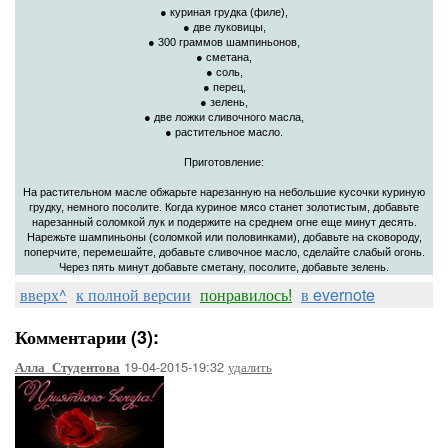
● куриная грудка (филе),
● две луковицы,
● 300 граммов шампиньонов,
● сметана,
● соль,
● перец,
● зелень,
● две ложки сливочного масла,
● растительное масло.
Приготовление:
На растительном масле обжарьте нарезанную на небольшие кусочки куриную
грудку, немного посолите. Когда куриное мясо станет золотистым, добавьте
нарезанный соломкой лук и подержите на среднем огне еще минут десять.
Нарежьте шампиньоны (соломкой или половинками), добавьте на сковороду,
поперчите, перемешайте, добавьте сливочное масло, сделайте слабый огонь.
Через пять минут добавьте сметану, посолите, добавьте зелень.
вверх^
к полной версии
понравилось!
в evernote
Комментарии (3):
19-04-2015-19:32
удалить
Алла_Студентова