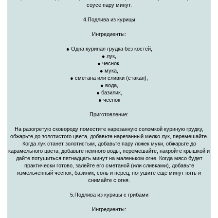
соусе пару минут.
4.Подлива из курицы
Ингредиенты:
● Одна куриная грудка без костей,
● лук,
● чеснок,
● мука,
● сметана или сливки (стакан),
● вода,
● базилик,
● чеснок
Приготовление:
На разогретую сковороду поместите нарезанную соломкой куриную грудку,
обжарьте до золотистого цвета, добавьте нарезанный мелко лук, перемешайте.
Когда лук станет золотистым, добавьте пару ложек муки, обжарьте до
карамельного цвета, добавьте немного воды, перемешайте, накройте крышкой и
дайте потушиться пятнадцать минут на маленьком огне. Когда мясо будет
практически готово, залейте его сметаной (или сливками), добавьте
измельченный чеснок, базилик, соль и перец, потушите еще минут пять и
снимайте с огня.
5.Подлива из курицы с грибами
Ингредиенты: