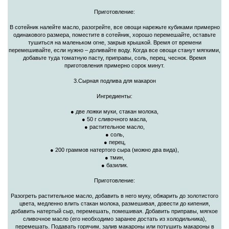
Приготовление:
В сотейник налейте масло, разогрейте, все овощи нарежьте кубиками примерно
одинакового размера, поместите в сотейник, хорошо перемешайте, оставьте
тушиться на маленьком огне, закрыв крышкой. Время от времени
перемешивайте, если нужно – доливайте воду. Когда все овощи станут мягкими,
добавьте туда томатную пасту, приправы, соль, перец, чеснок. Время
приготовления примерно сорок минут.
3.Сырная подлива для макарон
Ингредиенты:
● две ложки муки, стакан молока,
● 50 г сливочного масла,
● растительное масло,
● соль,
● перец,
● 200 граммов натертого сыра (можно два вида),
● тмин,
● базилик.
Приготовление:
Разогреть растительное масло, добавить в него муку, обжарить до золотистого
цвета, медленно влить стакан молока, размешивая, довести до кипения,
добавить натертый сыр, перемешать, помешивая. Добавить приправы, мягкое
сливочное масло (его необходимо заранее достать из холодильника),
перемешать. Подавать горячим, залив макароны или потушить макароны в