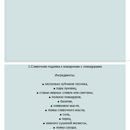
1.Сливочная подлива к макаронам с помидорами
Ингредиенты:
● несколько зубчиков чеснока,
● пара луковиц,
● стакан жирных сливок или сметаны,
● полкило помидоров,
● базилик,
● оливковое масло,
● ложка сливочного масла,
● соль,
● перец,
● немного сушеной мелиссы,
● ложка сахара.