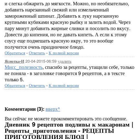
и слегка обжарить до мягкости. Можно, но необязательно,
добавить нарезанный свежий или измельченный
замороженный шпинат. Добавить к луку нарезанную
крупными кубиками красную рыбку и залить водой. Через
пару минут добавить жирные сливки и посолить по вкусу.
Довести до кипения, но не давать кипеть. А если к этому
соусу еще подмешать красную икру, то это вообще
получится очень праздничное блюдо.
Обратиться
-
Ответить
-
К полной версии
20-04-2015-06:59
удалить
Яснотка-И
Мисс_полезность
, спасибо за рецепты, утащили себе, только
не поняла - в заголовке говорится 9 рецептов, а в тексте
только 5.
Обратиться
-
Ответить
-
К полной версии
Комментарии (3):
вверх^
Вы сейчас не можете прокомментировать это сообщение.
Дневник 9 рецептов подливы к макаронам |
Рецепты_приготовления - РЕЦЕПТЫ
ПРИГОТОВЛЕНИЯ БЛЮД |