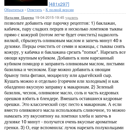
[481x297]
Обратиться
-
Ответить
-
К полной версии
19-04-2015-19:45
удалить
Наталия_Царева
позвольте добавить еще парочку рецептов: 1) баклажан,
кабачок, пару сладких перцев и несколько ломтиков тыквы
прямо с кожурой (потом легче будет очистить) надколоть
вилкой, сбрызнуть оливковым маслом и запечь минут 40 в
духовке. Перцы очистить от семян и кожицы, с тыквы снять
кожуру, у кабачка и баклажана срезать "попки". Нарезать все
овощи крупным кубиком. Добавить к ним нарезанный
кубиком помидор и заправить оливковым маслом, листьями
базилика и чесноком. Еще можно добавить к овощам
брынзу типа фитаки, моцареллу или адыгейский сыр.
Кушать можно и отдельно (горячим или холодным) и как
обалденно вкусную заправку к макаронам. 2) Зеленый
базилик, чеснок, оливковое масло, соль и часть кедровых
орешков взбить в блендере. Вмешать оставшиеся кедровые
орешки. Это классический соус песто к макаронам. А если
вместо оливкового масла использовать сливочное, то можно
намазать эту вкуснятину на ломтики хлеба и запечь в
духовке 10 минут - получатся очень вкусные ароматные
гренки. 3) О, еще вспомнила: лучок нарезать полукольцами