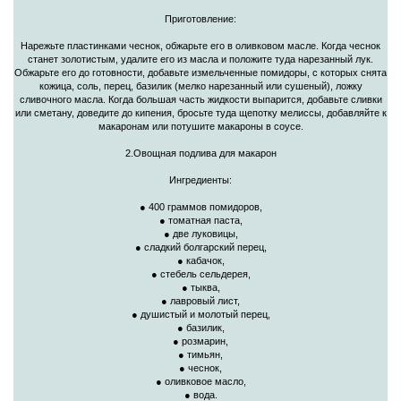
Приготовление:
Нарежьте пластинками чеснок, обжарьте его в оливковом масле. Когда чеснок
станет золотистым, удалите его из масла и положите туда нарезанный лук.
Обжарьте его до готовности, добавьте измельченные помидоры, с которых снята
кожица, соль, перец, базилик (мелко нарезанный или сушеный), ложку
сливочного масла. Когда большая часть жидкости выпарится, добавьте сливки
или сметану, доведите до кипения, бросьте туда щепотку мелиссы, добавляйте к
макаронам или потушите макароны в соусе.
2.Овощная подлива для макарон
Ингредиенты:
● 400 граммов помидоров,
● томатная паста,
● две луковицы,
● сладкий болгарский перец,
● кабачок,
● стебель сельдерея,
● тыква,
● лавровый лист,
● душистый и молотый перец,
● базилик,
● розмарин,
● тимьян,
● чеснок,
● оливковое масло,
● вода.