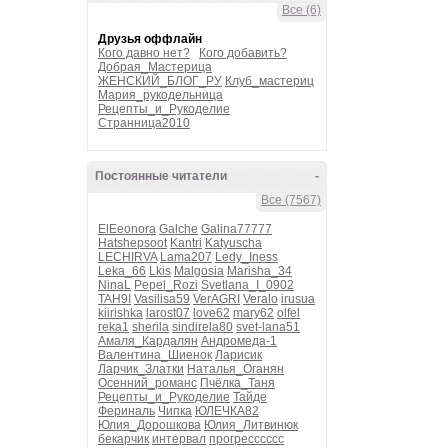
Все (6)
Друзья оффлайн
Кого давно нет?
Кого добавить?
Добрая_Мастерица
ЖЕНСКИЙ_БЛОГ_РУ
Клуб_мастериц
Мария_рукодельница
Рецепты_и_Рукоделие
Странница2010
Постоянные читатели
-
Все (7567)
ElEeonora
Galche
Galina77777
Hatshepsoot
Kantri
Katyuscha
LECHIRVA
Lama207
Ledy_Iness
Leka_66
Lkis
Malgosia
Marisha_34
NinaL
Pepel_Rozi
Svetlana_I_0902
TAH9I
Vasilisa59
VerAGRI
Veralo
irusua
kiirishka
larost07
love62
mary62
olfel
reka1
sherila
sindirela80
svet-lana51
Амаля_Кардалян
Андромеда-1
Валентина_Шиенок
Ларисик
Ларчик_Златки
Наталья_Оганян
Осенний_романс
Пчёлка_Таня
Рецепты_и_Рукоделие
Тайде
Фериналь
Чипка
ЮЛЕЧКА82
Юлия_Дорошкова
Юлия_Литвинюк
бекарчик
интервал
прогресссссс