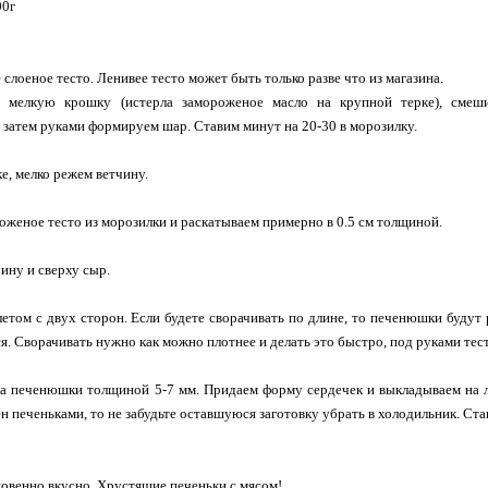
00г
слоеное тесто. Ленивее тесто может быть только разве что из магазина.
 мелкую крошку (истерла замороженое масло на крупной терке), смеши
 затем руками формируем шар. Ставим минут на 20-30 в морозилку.
е, мелко режем ветчину.
женое тесто из морозилки и раскатываем примерно в 0.5 см толщиной.
ину и сверху сыр.
етом с двух сторон. Если будете сворачивать по длине, то печенюшки будут
я. Сворачивать нужно как можно плотнее и делать это быстро, под руками тест
на печенюшки толщиной 5-7 мм. Придаем форму сердечек и выкладываем на л
ен печеньками, то не забудьте оставшуюся заготовку убрать в холодильник. Ст
овенно вкусно. Хрустящие печеньки с мясом!