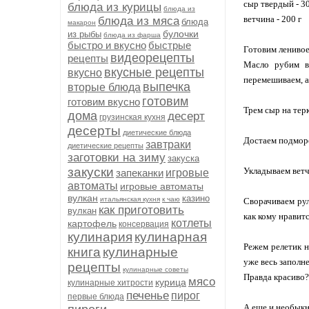
сыр твердый - 3
блюда из курицы
блюда из
ветчина - 200 г
блюда из мяса
блюда
макарон
булочки
из рыбы
блюда из фарша
быстро и вкусно
быстрые
Готовим ленивое 
видеорецепты
рецепты
Масло рубим в
вкусные рецепты
вкусно
перемешиваем, а
выпечка
вторые блюда
готовим
готовим вкусно
Трем сыр на терк
дома
десерт
грузинская кухня
десерты
диетические блюда
Достаем подморо
завтраки
диетические рецепты
заготовки на зиму
закуска
закуски
Укладываем ветч
запеканки
игровые
автоматы
игровые автоматы
вулкан
казино
итальянская кухня
к чаю
Сворачиваем рул
как приготовить
вулкан
как кому нравитс
котлеты
картофель
консервация
кулинария
кулинарная
Режем релетик 
книга
кулинарные
уже весь заполн
рецепты
кулинарные советы
Правда красиво?
мясо
курица
кулинарные хитрости
печенье
пирог
первые блюда
А еще и необыкн