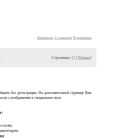
Ответить
С цитатой
В цитатник
»
Страницы:
[1] [
Новые
]
авить без регистрации. На дополнительной странице Вам
волы с изображения в специальное поле.
у:
 ссылку
омментарии
нку