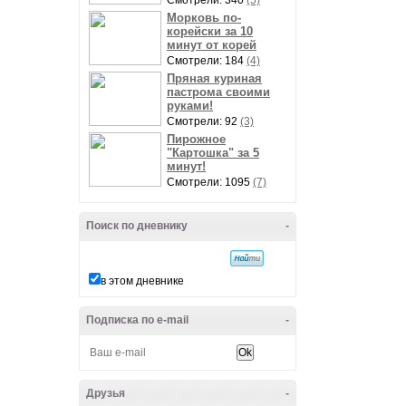
Смотрели: 340
(5)
Морковь по-
корейски за 10
минут от корей
Смотрели: 184
(4)
Пряная куриная
пастрома своими
руками!
Смотрели: 92
(3)
Пирожное
"Картошка" за 5
минут!
Смотрели: 1095
(7)
Поиск по дневнику
-
в этом дневнике
Подписка по e-mail
-
Друзья
-