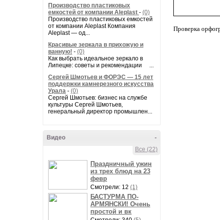
Производство пластиковых
емкостей от компании Aleplast
-
(0)
Производство пластиковых емкостей
от компании Aleplast Компания
Проверка орфог
Aleplast — од...
Красивые зеркала в прихожую и
ванную!
-
(0)
Как выбрать идеальное зеркало в
Липецке: советы и рекомендации ...
Сергей Шмотьев и ФОРЭС — 15 лет
поддержки камнерезного искусства
Урала
-
(0)
Сергей Шмотьев: бизнес на службе
культуры Сергей Шмотьев,
генеральный директор промышлен...
Видео
-
Все (22)
Праздничный ужин
из трех блюд на 23
февр
Смотрели: 12
(1)
БАСТУРМА ПО-
АРМЯНСКИ! Очень
простой и вк