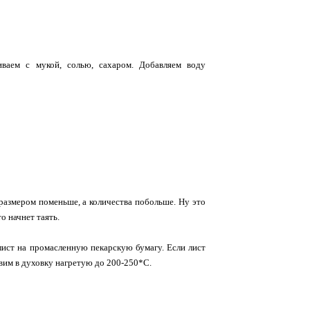
ваем с мукой, солью, сахаром. Добавляем воду
 размером поменьше, а количества побольше. Ну это
о начнет таять.
ист на промасленную пекарскую бумагу. Если лист
авим в духовку нагретую до 200-250*С.