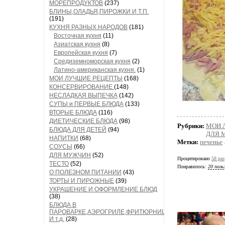
МОРЕПРОДУКТОВ
(237)
БЛИНЫ,ОЛАДЬЯ,ПИРОЖКИ И Т.П.
(191)
КУХНЯ РАЗНЫХ НАРОДОВ
(181)
Восточная кухня
(11)
Азиатская кухня
(8)
Европейская кухня
(7)
Средиземноморская кухня
(2)
Латино-американская кухня.
(1)
МОИ ЛУЧШИЕ РЕЦЕПТЫ
(168)
КОНСЕРВИРОВАНИЕ
(148)
НЕСЛАДКАЯ ВЫПЕЧКА
(142)
СУПЫ и ПЕРВЫЕ БЛЮДА
(133)
ВТОРЫЕ БЛЮДА
(116)
ДИЕТИЧЕСКИЕ БЛЮДА
(98)
Рубрики:
МОИ 
БЛЮДА ДЛЯ ДЕТЕЙ
(94)
ДЛЯ 
НАПИТКИ
(68)
Метки:
печенье
СОУСЫ
(66)
ДЛЯ МУЖЧИН
(52)
Процитировано
58 раз
ТЕСТО
(52)
Понравилось:
20 поль
О ПОЛЕЗНОМ ПИТАНИИ
(43)
ТОРТЫ И ПИРОЖНЫЕ
(39)
УКРАШЕНИЕ И ОФОРМЛЕНИЕ БЛЮД
(38)
БЛЮДА В
ПАРОВАРКЕ,АЭРОГРИЛЕ,ФРИТЮРНИЦЕ
И т.д.
(28)