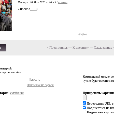
Четверг, 28 Мая 2015 г. 20:19 (
ссылка
)
Спасибо)))))))
« Пред. запись
—
К дневнику
—
След. запись 
ь
ентарий:
 пароль на сайте:
Комментарий можно доб
нужно будет ввести сим
Напоминание пароля
тария:
смайлики
Прикрепить картинк
Переводить URL в
Подписаться на к
Подписать карти