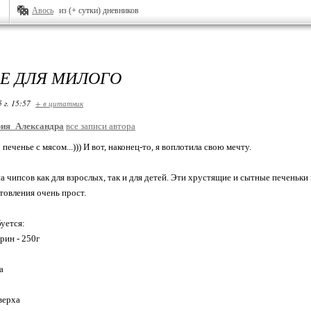
Авось
из (+ сутки) дневников
Е ДЛЯ МИЛОГО
 г. 15:57
+ в цитатник
рия_Александра
все записи автора
 печенье с мясом...))) И вот, наконец-то, я воплотила свою мечту.
 чипсов как для взрослых, так и для детей. Эти хрустящие и сытные печеньки м
товления очень прост.
буется:
рин - 250г
а
 верха