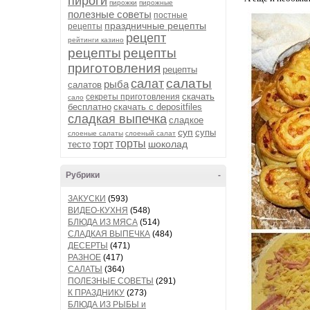
пироги
пирожки
пирожные
полезные советы
постные
праздничные рецепты
рецепты
рецепт
рейтинги казино
рецепты
рецепты
приготовления
рецепты
салаты
салат
рыба
салатов
скачать
секреты приготовления
сало
бесплатно
скачать с depositfiles
сладкая выпечка
сладкое
суп
супы
слоеные салаты
слоеный салат
торт
торты
шоколад
тесто
Рубрики
-
ЗАКУСКИ
(593)
ВИДЕО-КУХНЯ
(548)
БЛЮДА ИЗ МЯСА
(514)
СЛАДКАЯ ВЫПЕЧКА
(484)
ДЕСЕРТЫ
(471)
РАЗНОЕ
(417)
САЛАТЫ
(364)
ПОЛЕЗНЫЕ СОВЕТЫ
(291)
К ПРАЗДНИКУ
(273)
БЛЮДА ИЗ РЫБЫ и