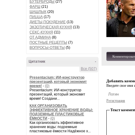
БУТЕРБРОДЫ
(27)
ФАРШ
(21)
ШАШЛЫК
(20)
ПИЦЦА
(17)
ДИЕТЫ,ПОХУДЕНИЕ
(13)
ЭКЗОТИЧЕСКАЯ КУХНЯ
(13)
СЕКС-КУХНЯ
(11)
ОТ АДМИНА
(8)
ПОСТНЫЕ РЕЦЕПТЫ
(7)
ВОПРОСЫ-ОТВЕТЫ
(5)
Комментироват
Цитатник
-
Все (507)
Presentacium: ИИ‑конструктор
Добавить комм
презентаций, который экономит
Введите свое имя и
время!
-
(0)
Presentacium: ИИ‑конструктор
презентаций, который экономит
время! Создани...
Регистрация
КАК ОРГАНИЗОВАТЬ
Текст коммен
ЭФФЕКТИВНОЕ ХРАНЕНИЕ ВОДЫ:
ПОДЗЕМНЫЕ ПЛАСТИКОВЫЕ
ЁМКОСТИ
-
(0)
Как организовать эффективное
хранение воды: подземные
пластиковые ёмкости Надёжное х...