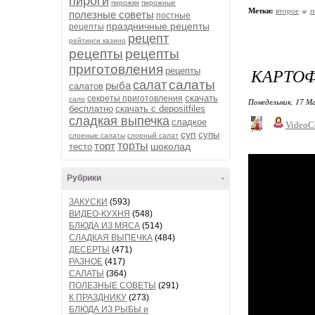
пироги
пирожки
пирожные
Метки:
второе
п
полезные советы
постные
праздничные рецепты
рецепты
рецепт
рейтинги казино
рецепты
рецепты
приготовления
КАРТОФ
рецепты
салаты
салат
рыба
салатов
скачать
секреты приготовления
сало
Понедельник, 17 М
бесплатно
скачать с depositfiles
сладкая выпечка
сладкое
VideoC
суп
супы
слоеные салаты
слоеный салат
торт
торты
шоколад
тесто
Рубрики
-
ЗАКУСКИ
(593)
ВИДЕО-КУХНЯ
(548)
БЛЮДА ИЗ МЯСА
(514)
СЛАДКАЯ ВЫПЕЧКА
(484)
ДЕСЕРТЫ
(471)
РАЗНОЕ
(417)
САЛАТЫ
(364)
ПОЛЕЗНЫЕ СОВЕТЫ
(291)
К ПРАЗДНИКУ
(273)
БЛЮДА ИЗ РЫБЫ и