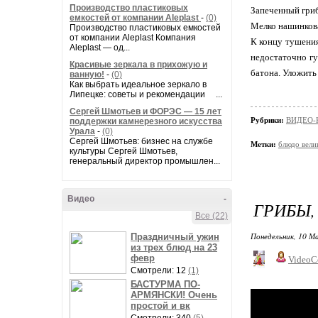
Производство пластиковых
Запеченный гри
емкостей от компании Aleplast
-
(0)
Мелко нашинкова
Производство пластиковых емкостей
от компании Aleplast Компания
К концу тушения
Aleplast — од...
недостаточно гу
Красивые зеркала в прихожую и
батона. Уложить
ванную!
-
(0)
Как выбрать идеальное зеркало в
Липецке: советы и рекомендации ...
Сергей Шмотьев и ФОРЭС — 15 лет
Рубрики:
ВИДЕО-
поддержки камнерезного искусства
Урала
-
(0)
Сергей Шмотьев: бизнес на службе
Метки:
блюдо вели
культуры Сергей Шмотьев,
генеральный директор промышлен...
Видео
-
ГРИБЫ
Все (22)
Понедельник, 10 М
Праздничный ужин
из трех блюд на 23
февр
VideoC
Смотрели: 12
(1)
БАСТУРМА ПО-
АРМЯНСКИ! Очень
простой и вк