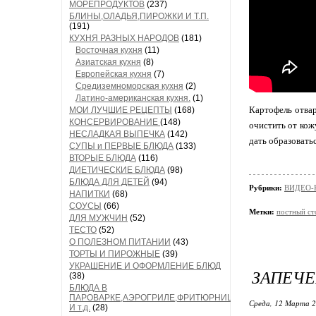
МОРЕПРОДУКТОВ
(237)
БЛИНЫ,ОЛАДЬЯ,ПИРОЖКИ И Т.П.
(191)
КУХНЯ РАЗНЫХ НАРОДОВ
(181)
Восточная кухня
(11)
Азиатская кухня
(8)
Европейская кухня
(7)
Средиземноморская кухня
(2)
Латино-американская кухня.
(1)
Картофель отвар
МОИ ЛУЧШИЕ РЕЦЕПТЫ
(168)
КОНСЕРВИРОВАНИЕ
(148)
очистить от кож
НЕСЛАДКАЯ ВЫПЕЧКА
(142)
дать образовать
СУПЫ и ПЕРВЫЕ БЛЮДА
(133)
ВТОРЫЕ БЛЮДА
(116)
ДИЕТИЧЕСКИЕ БЛЮДА
(98)
БЛЮДА ДЛЯ ДЕТЕЙ
(94)
Рубрики:
ВИДЕО-
НАПИТКИ
(68)
СОУСЫ
(66)
Метки:
постный ст
ДЛЯ МУЖЧИН
(52)
ТЕСТО
(52)
О ПОЛЕЗНОМ ПИТАНИИ
(43)
ТОРТЫ И ПИРОЖНЫЕ
(39)
УКРАШЕНИЕ И ОФОРМЛЕНИЕ БЛЮД
ЗАПЕЧЕ
(38)
БЛЮДА В
ПАРОВАРКЕ,АЭРОГРИЛЕ,ФРИТЮРНИЦЕ
Среда, 12 Марта 2
И т.д.
(28)