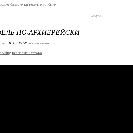
остное блюдо
картофель
грибы
ЕЛЬ ПО-АРХИЕРЕЙСКИ
арта 2014 г. 15:59
+ в цитатник
ooking
все записи автора