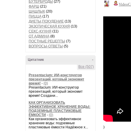
БУТЕРБРОДЫ
(27)
VideoC
ФАРШ
(21)
ШАШЛЫК
(20)
ПИЦЦА
(17)
ДИЕТЫ,ПОХУДЕНИЕ
(13)
ЭКЗОТИЧЕСКАЯ КУХНЯ
(13)
СЕКС-КУХНЯ
(11)
ОТ АДМИНА
(8)
ПОСТНЫЕ РЕЦЕПТЫ
(7)
ВОПРОСЫ-ОТВЕТЫ
(5)
Цитатник
-
Все (507)
Presentacium: ИИ‑конструктор
презентаций, который экономит
время!
-
(0)
Presentacium: ИИ‑конструктор
презентаций, который экономит
время! Создани...
КАК ОРГАНИЗОВАТЬ
ЭФФЕКТИВНОЕ ХРАНЕНИЕ ВОДЫ:
ПОДЗЕМНЫЕ ПЛАСТИКОВЫЕ
ЁМКОСТИ
-
(0)
Как организовать эффективное
хранение воды: подземные
)
пластиковые ёмкости Надёжное х...