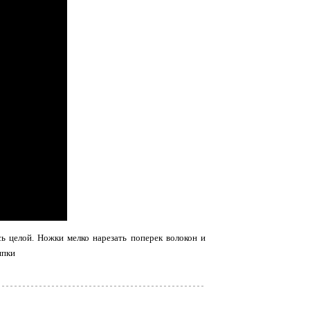
сь целой. Ножки мелко нарезать поперек волокон и
япки