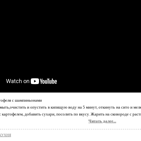
тофеля с шампиньонами
ть,очистить и опустить в кипящую воду на 5 минут, откинуть на сито и мелк
 картофелем, добавить сухари, посолить по вкусу. Жарить на сковороде с рас
Читать далее...
КУХНЯ