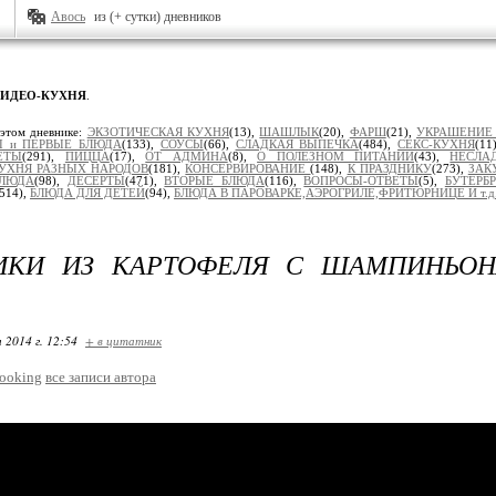
Авось
из (+ сутки) дневников
ВИДЕО-КУХНЯ
.
 этом дневнике:
ЭКЗОТИЧЕСКАЯ КУХНЯ
(13),
ШАШЛЫК
(20),
ФАРШ
(21),
УКРАШЕНИЕ
 и ПЕРВЫЕ БЛЮДА
(133),
СОУСЫ
(66),
СЛАДКАЯ ВЫПЕЧКА
(484),
СЕКС-КУХНЯ
(11
ЕТЫ
(291),
ПИЦЦА
(17),
ОТ АДМИНА
(8),
О ПОЛЕЗНОМ ПИТАНИИ
(43),
НЕСЛА
УХНЯ РАЗНЫХ НАРОДОВ
(181),
КОНСЕРВИРОВАНИЕ
(148),
К ПРАЗДНИКУ
(273),
ЗАК
БЛЮДА
(98),
ДЕСЕРТЫ
(471),
ВТОРЫЕ БЛЮДА
(116),
ВОПРОСЫ-ОТВЕТЫ
(5),
БУТЕРБ
(514),
БЛЮДА ДЛЯ ДЕТЕЙ
(94),
БЛЮДА В ПАРОВАРКЕ,АЭРОГРИЛЕ,ФРИТЮРНИЦЕ И т.д
ИКИ ИЗ КАРТОФЕЛЯ С ШАМПИНЬОН
 2014 г. 12:54
+ в цитатник
ooking
все записи автора