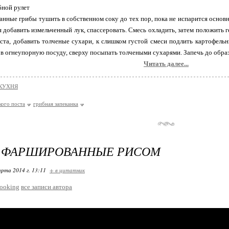
бной рулет
нные грибы тушить в собственном соку до тех пор, пока не испарится основн
 добавить измельченный лук, спассеровать. Смесь охладить, затем положить г
ста, добавить толченые сухари, к слишком густой смеси подлить картофел
 в огнеупорную посуду, сверху посыпать толчеными сухарями. Запечь до обра
Читать далее...
КУХНЯ
кого поста
грибная запеканка
, ФАРШИРОВАННЫЕ РИСОМ
арта 2014 г. 13:11
+ в цитатник
ooking
все записи автора