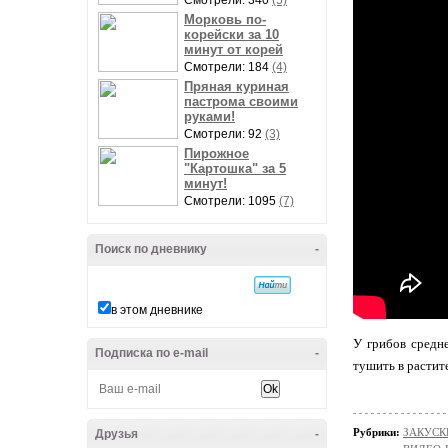
Смотрели: 340
(5)
Морковь по-
корейски за 10
минут от корей
Смотрели: 184
(4)
Пряная куриная
пастрома своими
руками!
Смотрели: 92
(3)
Пирожное
"Картошка" за 5
минут!
Смотрели: 1095
(7)
Поиск по дневнику
-
в этом дневнике
У грибов средне
Подписка по e-mail
-
тушить в растит
Рубрики:
ЗАКУСК
Друзья
-