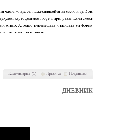
ая часть жидкости, выделившейся из свежих грибов.
еркулес, картофельное пюре и приправы. Если смесь
ьный отвар. Хорошо перемешать и придать ей форму
зования румяной корочки.
Комментарии
(
1
)
Нравится
Поделиться
ДНЕВНИК