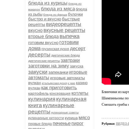
блюда из курицы
блюда из
блюда из мяса
блюда
макарон
булочки
из рыбы
блюда из фарша
быстро и вкусно
быстрые
видеорецепты
рецепты
вкусные рецепты
вкусно
выпечка
вторые блюда
готовим
готовим вкусно
дома
десерт
грузинская кухня
десерты
диетические блюда
завтраки
диетические рецепты
заготовки на зиму
закуска
закуски
запеканки
игровые
автоматы
игровые автоматы
вулкан
казино
итальянская кухня
к чаю
как приготовить
вулкан
Блинчики из кар
котлеты
картофель
консервация
кулинария
кулинарная
Шампиньоны помы
книга
кулинарные
Смешать грибы с
рецепты
кулинарные советы
мясо
курица
кулинарные хитрости
печенье
пирог
первые блюда
Рубрики:
ВИДЕО-