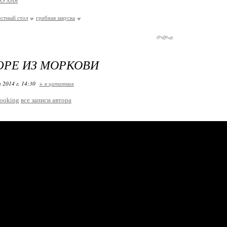
КУХНЯ
остный стол
грибная закуска
РЕ ИЗ МОРКОВИ
 2014 г. 14:30
+ в цитатник
ooking
все записи автора