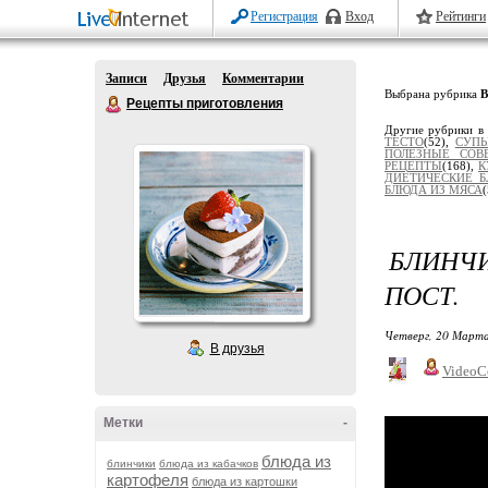
Регистрация
Вход
Рейтинги
Записи
Друзья
Комментарии
Выбрана рубрика
Рецепты приготовления
Другие рубрики в
ТЕСТО
(52),
СУПЫ
ПОЛЕЗНЫЕ СОВ
РЕЦЕПТЫ
(168),
К
ДИЕТИЧЕСКИЕ 
БЛЮДА ИЗ МЯСА
БЛИНЧ
ПОСТ.
Четверг, 20 Марта
В друзья
VideoC
Метки
-
блюда из
блинчики
блюда из кабачков
картофеля
блюда из картошки