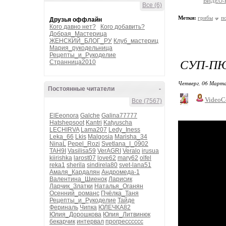
ВИДЕО-
Все (6)
Метки:
грибы
п
Друзья оффлайн
Кого давно нет?
Кого добавить?
Добрая_Мастерица
ЖЕНСКИЙ_БЛОГ_РУ
Клуб_мастериц
Мария_рукодельница
Рецепты_и_Рукоделие
СУП-ПЮ
Странница2010
Четверг, 06 Марта
Постоянные читатели
-
VideoC
Все (7567)
ElEeonora
Galche
Galina77777
Hatshepsoot
Kantri
Katyuscha
LECHIRVA
Lama207
Ledy_Iness
Leka_66
Lkis
Malgosia
Marisha_34
NinaL
Pepel_Rozi
Svetlana_I_0902
TAH9I
Vasilisa59
VerAGRI
Veralo
irusua
kiirishka
larost07
love62
mary62
olfel
reka1
sherila
sindirela80
svet-lana51
Амаля_Кардалян
Андромеда-1
Валентина_Шиенок
Ларисик
Ларчик_Златки
Наталья_Оганян
Осенний_романс
Пчёлка_Таня
Рецепты_и_Рукоделие
Тайде
Фериналь
Чипка
ЮЛЕЧКА82
Юлия_Дорошкова
Юлия_Литвинюк
бекарчик
интервал
прогресссссс