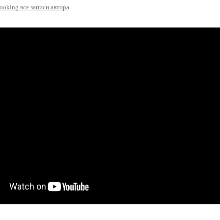
ooking
все записи автора