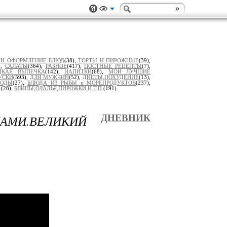
 И ОФОРМЛЕНИЕ БЛЮД
(38),
ТОРТЫ И ПИРОЖНЫЕ
(39),
),
САЛАТЫ
(364),
РАЗНОЕ
(417),
ПОСТНЫЕ РЕЦЕПТЫ
(7),
ДКАЯ ВЫПЕЧКА
(142),
НАПИТКИ
(68),
МОИ ЛУЧШИЕ
УСКИ
(593),
ДЛЯ МУЖЧИН
(52),
ДИЕТЫ,ПОХУДЕНИЕ
(13),
РОДЫ
(27),
БЛЮДА ИЗ РЫБЫ и МОРЕПРОДУКТОВ
(237),
.
(28),
БЛИНЫ,ОЛАДЬЯ,ПИРОЖКИ И Т.П.
(191)
АМИ.ВЕЛИКИЙ
ДНЕВНИК