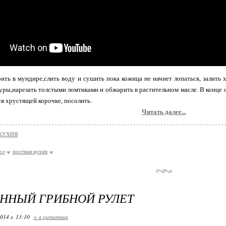
ить в мундире,слить воду и сушить пока кожица не начнет лопаться, залить
уры,нарезать толстыми ломтиками и обжарить в растительном масле. В конце
ся хрустящей корочке, посолить.
Читать далее...
КУХНЯ
ол
постная кухня
ННЫЙ ГРИБНОЙ РУЛЕТ
014 г. 13:10
+ в цитатник