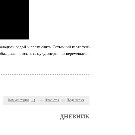
 холодной водой и сразу слить. Остывший картофель
 обжаривания всыпать муку, энергично перемешать и
Комментарии
(
1
)
Нравится
Поделиться
ДНЕВНИК