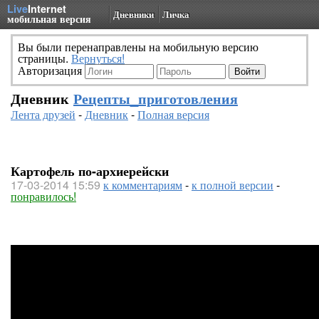
Live
Internet
Дневники
Личка
мобильная версия
Вы были перенаправлены на мобильную версию
страницы.
Вернуться!
Авторизация
Дневник
Рецепты_приготовления
Лента друзей
-
Дневник
-
Полная версия
Картофель по-архиерейски
17-03-2014 15:59
к комментариям
-
к полной версии
-
понравилось!