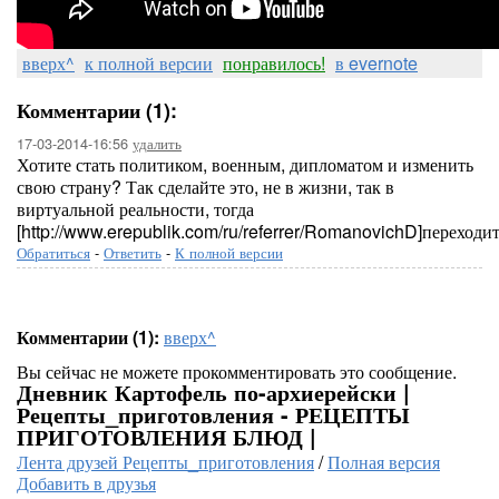
вверх^
к полной версии
понравилось!
в evernote
Комментарии (1):
17-03-2014-16:56
удалить
Хотите стать политиком, военным, дипломатом и изменить
свою страну? Так сделайте это, не в жизни, так в
виртуальной реальности, тогда
[http://www.erepublik.com/ru/referrer/RomanovichD]переходи
Обратиться
-
Ответить
-
К полной версии
Комментарии (1):
вверх^
Вы сейчас не можете прокомментировать это сообщение.
Дневник Картофель по-архиерейски |
Рецепты_приготовления - РЕЦЕПТЫ
ПРИГОТОВЛЕНИЯ БЛЮД |
Лента друзей Рецепты_приготовления
/
Полная версия
Добавить в друзья