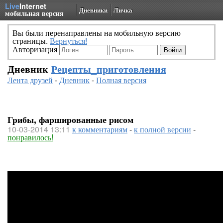
Live
Internet
Дневники
Личка
мобильная версия
Вы были перенаправлены на мобильную версию
страницы.
Вернуться!
Авторизация
Дневник
Рецепты_приготовления
Лента друзей
-
Дневник
-
Полная версия
Грибы, фаршированные рисом
10-03-2014 13:11
к комментариям
-
к полной версии
-
понравилось!