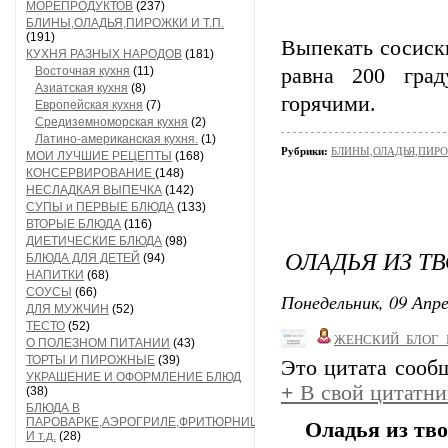
МОРЕПРОДУКТОВ
(237)
БЛИНЫ,ОЛАДЬЯ,ПИРОЖКИ И Т.П.
(191)
Выпекать сосиск
КУХНЯ РАЗНЫХ НАРОДОВ
(181)
Восточная кухня
(11)
равна 200 град
Азиатская кухня
(8)
горячими.
Европейская кухня
(7)
Средиземноморская кухня
(2)
Латино-американская кухня.
(1)
Рубрики:
БЛИНЫ,ОЛАДЬЯ,ПИРО
МОИ ЛУЧШИЕ РЕЦЕПТЫ
(168)
КОНСЕРВИРОВАНИЕ
(148)
НЕСЛАДКАЯ ВЫПЕЧКА
(142)
СУПЫ и ПЕРВЫЕ БЛЮДА
(133)
ВТОРЫЕ БЛЮДА
(116)
ДИЕТИЧЕСКИЕ БЛЮДА
(98)
ОЛАДЬЯ ИЗ Т
БЛЮДА ДЛЯ ДЕТЕЙ
(94)
НАПИТКИ
(68)
СОУСЫ
(66)
Понедельник, 09 Апре
ДЛЯ МУЖЧИН
(52)
ТЕСТО
(52)
ЖЕНСКИЙ_БЛОГ_
О ПОЛЕЗНОМ ПИТАНИИ
(43)
ТОРТЫ И ПИРОЖНЫЕ
(39)
Это цитата соо
УКРАШЕНИЕ И ОФОРМЛЕНИЕ БЛЮД
+
В свой цитатни
(38)
БЛЮДА В
ПАРОВАРКЕ,АЭРОГРИЛЕ,ФРИТЮРНИЦЕ
Оладья из тво
И т.д.
(28)