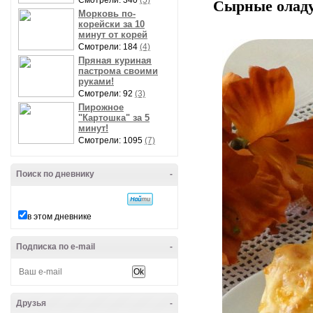
Смотрели: 340
(5)
Сырные олад
Морковь по-
корейски за 10
минут от корей
Смотрели: 184
(4)
Пряная куриная
пастрома своими
руками!
Смотрели: 92
(3)
Пирожное
"Картошка" за 5
минут!
Смотрели: 1095
(7)
Поиск по дневнику
-
в этом дневнике
Подписка по e-mail
-
Друзья
-