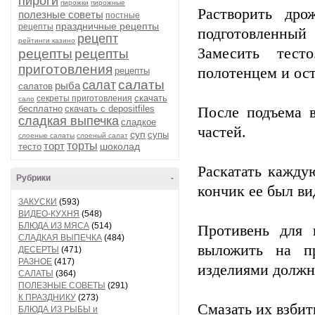
пироги
пирожки
пирожные
Растворить др
полезные советы
постные
праздничные рецепты
рецепты
подготовленный
рецепт
рейтинги казино
Замесить тес
рецепты
рецепты
приготовления
полотенцем и ост
рецепты
салаты
салат
рыба
салатов
скачать
секреты приготовления
сало
бесплатно
скачать с depositfiles
После подъема в
сладкая выпечка
сладкое
частей.
суп
супы
слоеные салаты
слоеный салат
торт
торты
шоколад
тесто
Раскатать кажду
Рубрики
-
кончик ее был ви
ЗАКУСКИ
(593)
ВИДЕО-КУХНЯ
(548)
БЛЮДА ИЗ МЯСА
(514)
Противень для 
СЛАДКАЯ ВЫПЕЧКА
(484)
выложить на пр
ДЕСЕРТЫ
(471)
РАЗНОЕ
(417)
изделиями должн
САЛАТЫ
(364)
ПОЛЕЗНЫЕ СОВЕТЫ
(291)
К ПРАЗДНИКУ
(273)
Смазать их взбит
БЛЮДА ИЗ РЫБЫ и