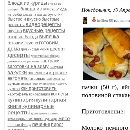
блюда из курицы
блюда из
Понедельник, 30 Апре
блюда из мяса
блюда
макарон
булочки
из рыбы
блюда из фарша
быстро и вкусно
быстрые
helllen-09
все запис
видеорецепты
рецепты
вкусные рецепты
вкусно
выпечка
вторые блюда
готовим
готовим вкусно
дома
десерт
грузинская кухня
десерты
диетические блюда
завтраки
диетические рецепты
заготовки на зиму
закуска
закуски
запеканки
игровые
автоматы
игровые автоматы
вулкан
казино
итальянская кухня
к чаю
пачки (50 г), я
как приготовить
вулкан
котлеты
картофель
половиной стакан
консервация
кулинария
кулинарная
книга
кулинарные
Приготовление:
рецепты
кулинарные советы
мясо
курица
кулинарные хитрости
печенье
пирог
первые блюда
Молоко немного 