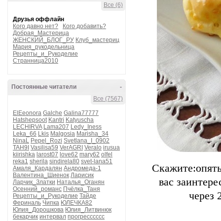
Все (6)
Друзья оффлайн
Кого давно нет?
Кого добавить?
Добрая_Мастерица
ЖЕНСКИЙ_БЛОГ_РУ
Клуб_мастериц
Мария_рукодельница
Рецепты_и_Рукоделие
Странница2010
Постоянные читатели
-
Все (7567)
ElEeonora
Galche
Galina77777
Hatshepsoot
Kantri
Katyuscha
LECHIRVA
Lama207
Ledy_Iness
Leka_66
Lkis
Malgosia
Marisha_34
NinaL
Pepel_Rozi
Svetlana_I_0902
TAH9I
Vasilisa59
VerAGRI
Veralo
irusua
kiirishka
larost07
love62
mary62
olfel
reka1
sherila
sindirela80
svet-lana51
Скажите:опять
Амаля_Кардалян
Андромеда-1
Валентина_Шиенок
Ларисик
вас заинтере
Ларчик_Златки
Наталья_Оганян
Осенний_романс
Пчёлка_Таня
через 
Рецепты_и_Рукоделие
Тайде
Фериналь
Чипка
ЮЛЕЧКА82
Юлия_Дорошкова
Юлия_Литвинюк
бекарчик
интервал
прогресссссс