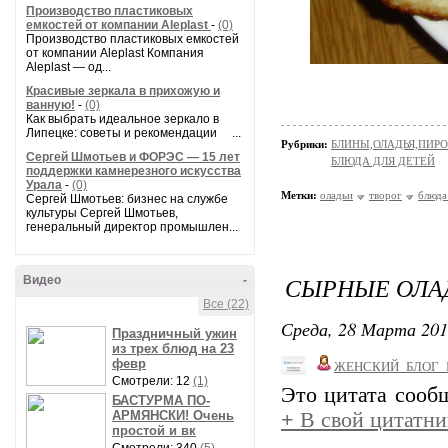
Производство пластиковых
емкостей от компании Aleplast
-
(0)
Производство пластиковых емкостей
от компании Aleplast Компания
Aleplast — од...
Красивые зеркала в прихожую и
ванную!
-
(0)
Как выбрать идеальное зеркало в
Липецке: советы и рекомендации ...
Рубрики:
БЛИНЫ,ОЛАДЬЯ,ПИРО
Сергей Шмотьев и ФОРЭС — 15 лет
БЛЮДА ДЛЯ ДЕТЕЙ
поддержки камнерезного искусства
Урала
-
(0)
Метки:
оладьи
творог
блюда
Сергей Шмотьев: бизнес на службе
культуры Сергей Шмотьев,
генеральный директор промышлен...
СЫРНЫЕ ОЛА
Видео
-
Все (22)
Среда, 28 Марта 201
Праздничный ужин
из трех блюд на 23
февр
ЖЕНСКИЙ_БЛОГ_
Смотрели: 12
(1)
Это цитата соо
БАСТУРМА ПО-
АРМЯНСКИ! Очень
+
В свой цитатни
простой и вк