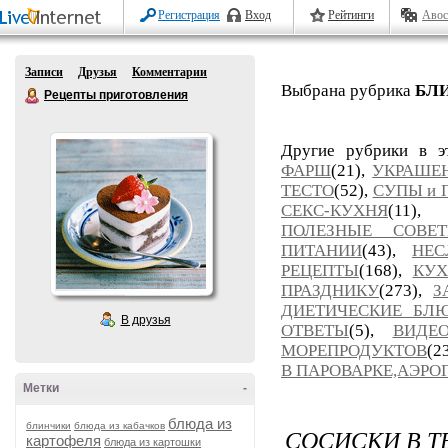
Регистрация
Вход
Рейтинги
Авос
Записи
Друзья
Комментарии
Выбрана рубрика
БЛИ
Рецепты приготовления
Другие рубрики в э
ФАРШ
(21),
УКРАШЕ
ТЕСТО
(52),
СУПЫ и 
СЕКС-КУХНЯ
(11),
ПОЛЕЗНЫЕ СОВЕ
ПИТАНИИ
(43),
НЕС
РЕЦЕПТЫ
(168),
КУХ
ПРАЗДНИКУ
(273),
З
ДИЕТИЧЕСКИЕ БЛ
В друзья
ОТВЕТЫ
(5),
ВИДЕО
МОРЕПРОДУКТОВ
(2
В ПАРОВАРКЕ,АЭРОГ
Метки
-
блюда из
блинчики
блюда из кабачков
СОСИСКИ В Т
картофеля
блюда из картошки