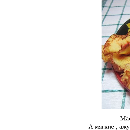
Мас
А мягкие , аж