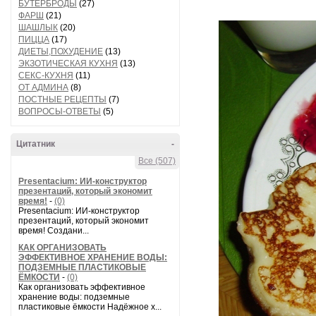
БУТЕРБРОДЫ
(27)
ФАРШ
(21)
ШАШЛЫК
(20)
ПИЦЦА
(17)
ДИЕТЫ,ПОХУДЕНИЕ
(13)
ЭКЗОТИЧЕСКАЯ КУХНЯ
(13)
СЕКС-КУХНЯ
(11)
ОТ АДМИНА
(8)
ПОСТНЫЕ РЕЦЕПТЫ
(7)
ВОПРОСЫ-ОТВЕТЫ
(5)
Цитатник
-
Все (507)
Presentacium: ИИ‑конструктор
презентаций, который экономит
время!
-
(0)
Presentacium: ИИ‑конструктор
презентаций, который экономит
время! Создани...
КАК ОРГАНИЗОВАТЬ
ЭФФЕКТИВНОЕ ХРАНЕНИЕ ВОДЫ:
ПОДЗЕМНЫЕ ПЛАСТИКОВЫЕ
ЁМКОСТИ
-
(0)
Как организовать эффективное
хранение воды: подземные
пластиковые ёмкости Надёжное х...