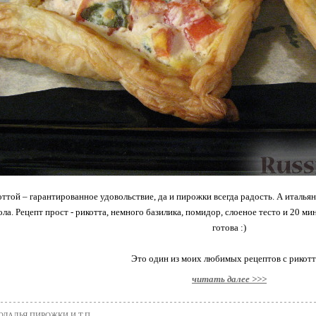
ттой – гарантированное удовольствие, да и пирожки всегда радость. А итальян
ла. Рецепт прост - рикотта, немного базилика, помидор, слоеное тесто и 20 ми
готова :)
Это один из моих любимых рецептов с рикотт
читать далее >>>
ОЛАДЬЯ,ПИРОЖКИ И Т.П.