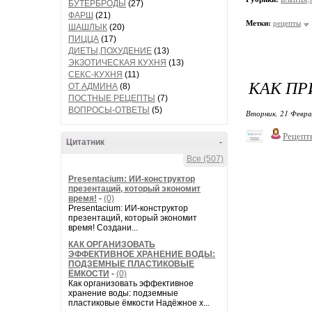
БУТЕРБРОДЫ
(27)
ФАРШ
(21)
Метки:
рецепты
ШАШЛЫК
(20)
ПИЦЦА
(17)
ДИЕТЫ,ПОХУДЕНИЕ
(13)
ЭКЗОТИЧЕСКАЯ КУХНЯ
(13)
СЕКС-КУХНЯ
(11)
КАК ПР
ОТ АДМИНА
(8)
ПОСТНЫЕ РЕЦЕПТЫ
(7)
ВОПРОСЫ-ОТВЕТЫ
(5)
Вторник, 21 Февра
Рецепт
Цитатник
-
Все (507)
Presentacium: ИИ‑конструктор
презентаций, который экономит
время!
-
(0)
Presentacium: ИИ‑конструктор
презентаций, который экономит
время! Создани...
КАК ОРГАНИЗОВАТЬ
ЭФФЕКТИВНОЕ ХРАНЕНИЕ ВОДЫ:
ПОДЗЕМНЫЕ ПЛАСТИКОВЫЕ
ЁМКОСТИ
-
(0)
Как организовать эффективное
хранение воды: подземные
пластиковые ёмкости Надёжное х...