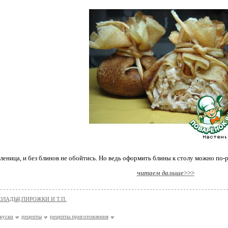
еница, и без блинов не обойтись. Но ведь оформить блины к столу можно по-
читаем дальше>>>
ОЛАДЬЯ,ПИРОЖКИ И Т.П.
акуски
рецепты
рецепты приготовления