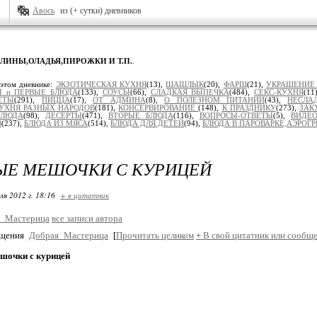
Авось
из (+ сутки) дневников
БЛИНЫ,ОЛАДЬЯ,ПИРОЖКИ И Т.П.
.
 этом дневнике:
ЭКЗОТИЧЕСКАЯ КУХНЯ
(13),
ШАШЛЫК
(20),
ФАРШ
(21),
УКРАШЕНИЕ
 и ПЕРВЫЕ БЛЮДА
(133),
СОУСЫ
(66),
СЛАДКАЯ ВЫПЕЧКА
(484),
СЕКС-КУХНЯ
(11
ЕТЫ
(291),
ПИЦЦА
(17),
ОТ АДМИНА
(8),
О ПОЛЕЗНОМ ПИТАНИИ
(43),
НЕСЛА
УХНЯ РАЗНЫХ НАРОДОВ
(181),
КОНСЕРВИРОВАНИЕ
(148),
К ПРАЗДНИКУ
(273),
ЗАК
БЛЮДА
(98),
ДЕСЕРТЫ
(471),
ВТОРЫЕ БЛЮДА
(116),
ВОПРОСЫ-ОТВЕТЫ
(5),
ВИДЕО
В
(237),
БЛЮДА ИЗ МЯСА
(514),
БЛЮДА ДЛЯ ДЕТЕЙ
(94),
БЛЮДА В ПАРОВАРКЕ,АЭРОГР
ЫЕ МЕШОЧКИ С КУРИЦЕЙ
ля 2012 г. 18:16
+ в цитатник
_Мастерица
все записи автора
бщения
Добрая_Мастерица
[
Прочитать целиком
+
В свой цитатник или сообще
шочки с курицей