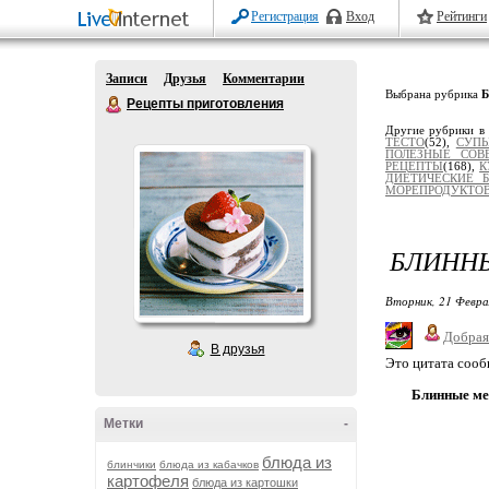
Регистрация
Вход
Рейтинги
Записи
Друзья
Комментарии
Выбрана рубрика
Рецепты приготовления
Другие рубрики в
ТЕСТО
(52),
СУПЫ
ПОЛЕЗНЫЕ СОВ
РЕЦЕПТЫ
(168),
К
ДИЕТИЧЕСКИЕ 
МОРЕПРОДУКТО
БЛИНН
Вторник, 21 Февра
Добрая
В друзья
Это цитата соо
Блинные ме
Метки
-
блюда из
блинчики
блюда из кабачков
картофеля
блюда из картошки