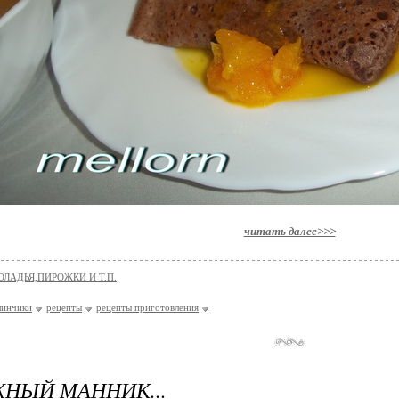
читать далее>>>
ОЛАДЬЯ,ПИРОЖКИ И Т.П.
линчики
рецепты
рецепты приготовления
НЫЙ МАННИК...