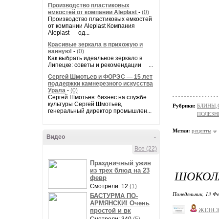
Производство пластиковых
емкостей от компании Aleplast
-
(0)
Производство пластиковых емкостей
от компании Aleplast Компания
Aleplast — од...
Красивые зеркала в прихожую и
ванную!
-
(0)
Как выбрать идеальное зеркало в
Липецке: советы и рекомендации ...
Сергей Шмотьев и ФОРЭС — 15 лет
поддержки камнерезного искусства
Урала
-
(0)
Сергей Шмотьев: бизнес на службе
культуры Сергей Шмотьев,
Рубрики:
БЛИНЫ,
генеральный директор промышлен...
ПОЛЕЗН
Метки:
рецепты
Видео
-
Все (22)
Праздничный ужин
из трех блюд на 23
ШОКОЛ
февр
Смотрели: 12
(1)
Понедельник, 13 Фе
БАСТУРМА ПО-
АРМЯНСКИ! Очень
ЖЕНС
простой и вк