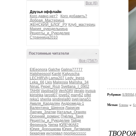
Все (6)
Друзья оффлайн
Кого давно нет?
Кого добавить?
Добрая_Мастерица
ЖЕНСКИЙ_БЛОГ_РУ
Клуб_мастериц
Мария_рукодельница
Рецепты_и_Рукоделие
Странница2010
Постоянные читатели
-
Все (7567)
ElEeonora
Galche
Galina77777
Hatshepsoot
Kantri
Katyuscha
LECHIRVA
Lama207
Ledy_Iness
Leka_66
Lkis
Malgosia
Marisha_34
NinaL
Pepel_Rozi
Svetlana_I_0902
TAH9I
Vasilisa59
VerAGRI
Veralo
irusua
Рубрики:
БЛИНЫ,
kiirishka
larost07
love62
mary62
olfel
reka1
sherila
sindirela80
svet-lana51
Амаля_Кардалян
Андромеда-1
Метки:
блины
б
Валентина_Шиенок
Ларисик
Ларчик_Златки
Наталья_Оганян
Осенний_романс
Пчёлка_Таня
Рецепты_и_Рукоделие
Тайде
Фериналь
Чипка
ЮЛЕЧКА82
Юлия_Дорошкова
Юлия_Литвинюк
ТВОРОЖ
бекарчик
интервал
прогресссссс