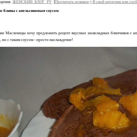
бщения
ЖЕНСКИЙ_БЛОГ_РУ
[
Прочитать целиком
+
В свой цитатник или соо
 блины с апельсиновым соусом
ии Масленицы хочу предложить рецепт вкусных шоколадных блинчиков с ап
, но с таким соусом - просто наслаждение!