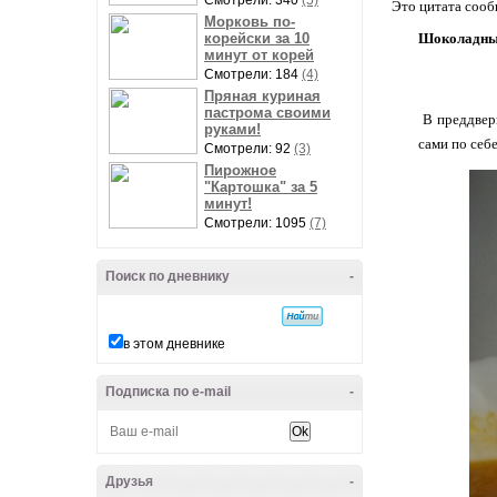
Смотрели: 340
(5)
Это цитата соо
Морковь по-
корейски за 10
Шоколадные
минут от корей
Смотрели: 184
(4)
Пряная куриная
пастрома своими
В преддвер
руками!
сами по себе
Смотрели: 92
(3)
Пирожное
"Картошка" за 5
минут!
Смотрели: 1095
(7)
Поиск по дневнику
-
в этом дневнике
Подписка по e-mail
-
Друзья
-