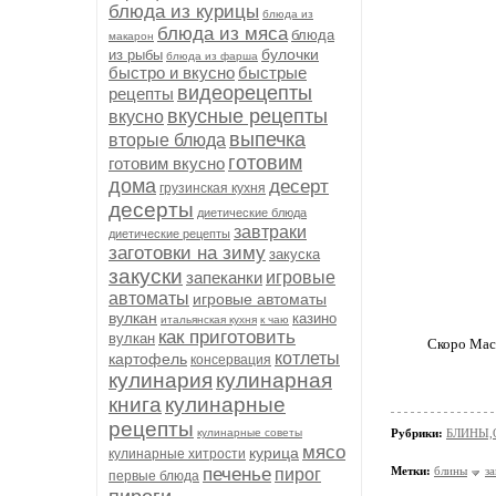
блюда из курицы
блюда из
блюда из мяса
блюда
макарон
булочки
из рыбы
блюда из фарша
быстро и вкусно
быстрые
видеорецепты
рецепты
вкусные рецепты
вкусно
выпечка
вторые блюда
готовим
готовим вкусно
дома
десерт
грузинская кухня
десерты
диетические блюда
завтраки
диетические рецепты
заготовки на зиму
закуска
закуски
запеканки
игровые
автоматы
игровые автоматы
вулкан
казино
итальянская кухня
к чаю
как приготовить
вулкан
Скоро Масл
котлеты
картофель
консервация
кулинария
кулинарная
книга
кулинарные
рецепты
кулинарные советы
Рубрики:
БЛИНЫ,
мясо
курица
кулинарные хитрости
печенье
Метки:
блины
з
пирог
первые блюда