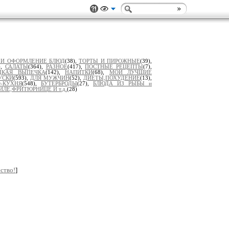
 И ОФОРМЛЕНИЕ БЛЮД
(38),
ТОРТЫ И ПИРОЖНЫЕ
(39),
),
САЛАТЫ
(364),
РАЗНОЕ
(417),
ПОСТНЫЕ РЕЦЕПТЫ
(7),
ДКАЯ ВЫПЕЧКА
(142),
НАПИТКИ
(68),
МОИ ЛУЧШИЕ
УСКИ
(593),
ДЛЯ МУЖЧИН
(52),
ДИЕТЫ,ПОХУДЕНИЕ
(13),
-КУХНЯ
(548),
БУТЕРБРОДЫ
(27),
БЛЮДА ИЗ РЫБЫ и
ИЛЕ,ФРИТЮРНИЦЕ И т.д.
(28)
ство!
]