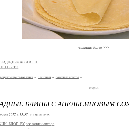
читать далее >>>
ОЛАДЬЯ,ПИРОЖКИ И Т.П.
ЫЕ СОВЕТЫ
рецепты приготовления
блинчики
полезные советы
АДНЫЕ БЛИНЫ С АПЕЛЬСИНОВЫМ СО
враля 2012 г. 13:57
+ в цитатник
КИЙ_БЛОГ_РУ
все записи автора