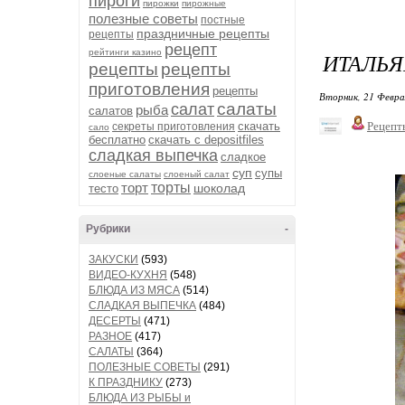
пироги
пирожки
пирожные
полезные советы
постные
праздничные рецепты
рецепты
рецепт
рейтинги казино
ИТАЛЬЯ
рецепты
рецепты
приготовления
рецепты
Вторник, 21 Февра
салаты
салат
рыба
салатов
скачать
Рецепт
секреты приготовления
сало
бесплатно
скачать с depositfiles
сладкая выпечка
сладкое
суп
супы
слоеные салаты
слоеный салат
торт
торты
шоколад
тесто
Рубрики
-
ЗАКУСКИ
(593)
ВИДЕО-КУХНЯ
(548)
БЛЮДА ИЗ МЯСА
(514)
СЛАДКАЯ ВЫПЕЧКА
(484)
ДЕСЕРТЫ
(471)
РАЗНОЕ
(417)
САЛАТЫ
(364)
ПОЛЕЗНЫЕ СОВЕТЫ
(291)
К ПРАЗДНИКУ
(273)
БЛЮДА ИЗ РЫБЫ и