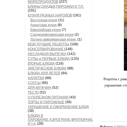
МОРЕПРОДУКТОВ
(237)
БЛИНЫ,ОЛАДЬЯ,ПИРОЖКИ И Т.П.
(191)
КУХНЯ РАЗНЫХ НАРОДОВ
(181)
Восточная кухня
(11)
Азиатская кухня
(8)
Европейская кухня
(7)
Средиземноморская кухня
(2)
Латино-американская кухня.
(1)
МОИ ЛУЧШИЕ РЕЦЕПТЫ
(168)
КОНСЕРВИРОВАНИЕ
(148)
НЕСЛАДКАЯ ВЫПЕЧКА
(142)
СУПЫ и ПЕРВЫЕ БЛЮДА
(133)
ВТОРЫЕ БЛЮДА
(116)
ДИЕТИЧЕСКИЕ БЛЮДА
(98)
БЛЮДА ДЛЯ ДЕТЕЙ
(94)
НАПИТКИ
(68)
Рецепты с рико
СОУСЫ
(66)
украшение сто
ДЛЯ МУЖЧИН
(52)
ТЕСТО
(52)
О ПОЛЕЗНОМ ПИТАНИИ
(43)
ТОРТЫ И ПИРОЖНЫЕ
(39)
УКРАШЕНИЕ И ОФОРМЛЕНИЕ БЛЮД
(38)
БЛЮДА В
ПАРОВАРКЕ,АЭРОГРИЛЕ,ФРИТЮРНИЦЕ
И т.д.
(28)
Рубрики:
БЛИНЫ,