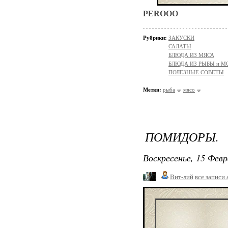
PEROOO
Рубрики:
ЗАКУСКИ
САЛАТЫ
БЛЮДА ИЗ МЯСА
БЛЮДА ИЗ РЫБЫ и 
ПОЛЕЗНЫЕ СОВЕТЫ
Метки:
рыба
мясо
ПОМИДОРЫ.
Воскресенье, 15 Февр
Вит-лий
все записи 