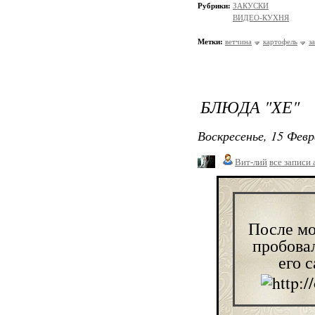
Рубрики:
ЗАКУСКИ
ВИДЕО-КУХНЯ
Метки:
ветчина
картофель
з
БЛЮДА "ХЕ"
Воскресенье, 15 Февр
Вит-лий
все записи 
После мо
пробовал
его 