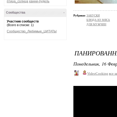
птица_солнца
ханни-пудель
Сообщества
-
Рубрики:
ЗАКУСКИ
БЛЮДА ИЗ МЯСА
Участник сообществ
ДЛЯ МУЖЧИН
(Всего в списке: 1)
Сообщество_Любимые_ЦИТАТЫ
ПАНИРОВАНН
Понедельник, 16 Февр
VideoCooking
все з