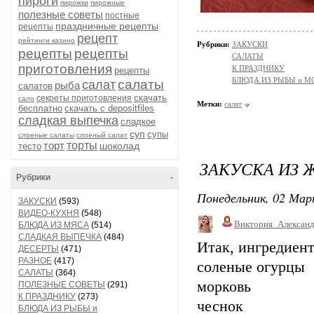
пироги
пирожки
пирожные
полезные советы
постные
праздничные рецепты
рецепты
рецепт
рейтинги казино
Рубрики:
ЗАКУСКИ
рецепты
рецепты
САЛАТЫ
приготовления
К ПРАЗДНИКУ
рецепты
БЛЮДА ИЗ РЫБЫ и 
салаты
салат
рыба
салатов
скачать
секреты приготовления
сало
Метки:
салат
бесплатно
скачать с depositfiles
сладкая выпечка
сладкое
суп
супы
слоеные салаты
слоеный салат
торт
торты
шоколад
тесто
ЗАКУСКА ИЗ
Рубрики
-
Понедельник, 02 Мар
ЗАКУСКИ
(593)
ВИДЕО-КУХНЯ
(548)
Виктория_Алексан
БЛЮДА ИЗ МЯСА
(514)
СЛАДКАЯ ВЫПЕЧКА
(484)
Итак, ингредиен
ДЕСЕРТЫ
(471)
РАЗНОЕ
(417)
соленые огурцы
САЛАТЫ
(364)
морковь
ПОЛЕЗНЫЕ СОВЕТЫ
(291)
К ПРАЗДНИКУ
(273)
чеснок
БЛЮДА ИЗ РЫБЫ и