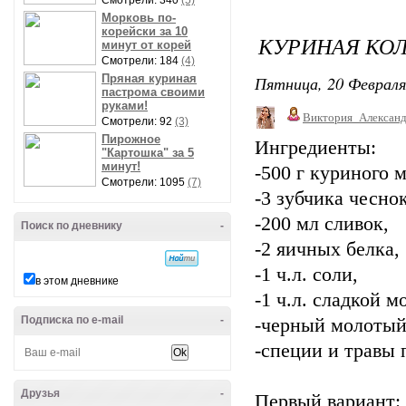
Смотрели: 340
(5)
Морковь по-
корейски за 10
КУРИНАЯ КОЛ
минут от корей
Смотрели: 184
(4)
Пряная куриная
Пятница, 20 Февраля
пастрома своими
руками!
Виктория_Алексан
Смотрели: 92
(3)
Пирожное
Ингредиенты:
"Картошка" за 5
минут!
-500 г куриного м
Смотрели: 1095
(7)
-3 зубчика чеснок
-200 мл сливок,
Поиск по дневнику
-
-2 яичных белка,
-1 ч.л. соли,
в этом дневнике
-1 ч.л. сладкой 
Подписка по e-mail
-
-черный молотый
-специи и травы 
Друзья
-
Первый вариант: