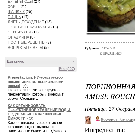
БУТЕРБРОДЫ
(27)
ФАРШ
(21)
ШАШЛЫК
(20)
ПИЦЦА
(17)
ДИЕТЫ,ПОХУДЕНИЕ
(13)
ЭКЗОТИЧЕСКАЯ КУХНЯ
(13)
СЕКС-КУХНЯ
(11)
ОТ АДМИНА
(8)
ПОСТНЫЕ РЕЦЕПТЫ
(7)
ВОПРОСЫ-ОТВЕТЫ
(5)
Рубрики:
ЗАКУСКИ
К ПРАЗДНИКУ
Цитатник
-
Все (507)
Presentacium: ИИ‑конструктор
презентаций, который экономит
ПОРЦИОННАЯ
время!
-
(0)
Presentacium: ИИ‑конструктор
AMUSE BOUCH
презентаций, который экономит
время! Создани...
КАК ОРГАНИЗОВАТЬ
Пятница, 27 Февраля
ЭФФЕКТИВНОЕ ХРАНЕНИЕ ВОДЫ:
ПОДЗЕМНЫЕ ПЛАСТИКОВЫЕ
ЁМКОСТИ
-
(0)
Виктория_Алексан
Как организовать эффективное
хранение воды: подземные
Ингредиенты:
пластиковые ёмкости Надёжное х...