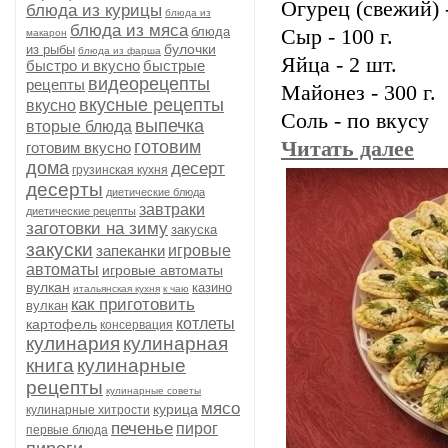
Огурец (свежий) -
блюда из курицы
блюда из
блюда из мяса
блюда
Сыр - 100 г.
макарон
булочки
из рыбы
блюда из фарша
Яйца - 2 шт.
быстро и вкусно
быстрые
видеорецепты
рецепты
Майонез - 300 г.
вкусные рецепты
вкусно
Соль - по вкусу
выпечка
вторые блюда
готовим
Читать далее
готовим вкусно
дома
десерт
грузинская кухня
десерты
диетические блюда
завтраки
диетические рецепты
заготовки на зиму
закуска
закуски
запеканки
игровые
автоматы
игровые автоматы
вулкан
казино
итальянская кухня
к чаю
как приготовить
вулкан
котлеты
картофель
консервация
кулинария
кулинарная
книга
кулинарные
рецепты
кулинарные советы
мясо
курица
кулинарные хитрости
печенье
пирог
первые блюда