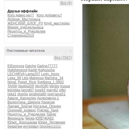
Все (6)
Друзья оффлайн
Кого давно нет?
Кого добавить?
Добрая_Мастерица
ЖЕНСКИЙ_БЛОГ_РУ
Клуб_мастериц
Мария_рукодельница
Рецепты_и_Рукоделие
Странница2010
Постоянные читатели
-
Все (7567)
ElEeonora
Galche
Galina77777
Hatshepsoot
Kantri
Katyuscha
LECHIRVA
Lama207
Ledy_Iness
Leka_66
Lkis
Malgosia
Marisha_34
NinaL
Pepel_Rozi
Svetlana_I_0902
TAH9I
Vasilisa59
VerAGRI
Veralo
irusua
kiirishka
larost07
love62
mary62
olfel
reka1
sherila
sindirela80
svet-lana51
Амаля_Кардалян
Андромеда-1
Валентина_Шиенок
Ларисик
Ларчик_Златки
Наталья_Оганян
Осенний_романс
Пчёлка_Таня
Рецепты_и_Рукоделие
Тайде
Фериналь
Чипка
ЮЛЕЧКА82
Юлия_Дорошкова
Юлия_Литвинюк
бекарчик
интервал
прогресссссс