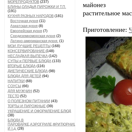
МОРЕПРОДУКТОВ
(237)
майонез
БЛИНЫ,ОЛАДЬЯ,ПИРОЖКИ И Т.П.
(191)
растительное мас
КУХНЯ РАЗНЫХ НАРОДОВ
(181)
Восточная кухня
(11)
Азиатская кухня
(8)
Приготовление:
Европейская кухня
(7)
Средиземноморская кухня
(2)
Латино-американская кухня.
(1)
МОИ ЛУЧШИЕ РЕЦЕПТЫ
(168)
КОНСЕРВИРОВАНИЕ
(148)
НЕСЛАДКАЯ ВЫПЕЧКА
(142)
СУПЫ и ПЕРВЫЕ БЛЮДА
(133)
ВТОРЫЕ БЛЮДА
(116)
ДИЕТИЧЕСКИЕ БЛЮДА
(98)
БЛЮДА ДЛЯ ДЕТЕЙ
(94)
НАПИТКИ
(68)
СОУСЫ
(66)
ДЛЯ МУЖЧИН
(52)
ТЕСТО
(52)
О ПОЛЕЗНОМ ПИТАНИИ
(43)
ТОРТЫ И ПИРОЖНЫЕ
(39)
УКРАШЕНИЕ И ОФОРМЛЕНИЕ БЛЮД
(38)
БЛЮДА В
ПАРОВАРКЕ,АЭРОГРИЛЕ,ФРИТЮРНИЦЕ
И т.д.
(28)