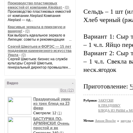
Производство пластиковых
емкостей от компании Aleplast
-
(0)
Сельдь – 1 шт (и
Производство пластиковых емкостей
от компании Aleplast Компания
Хлеб черный (рж
Aleplast — од...
Красивые зеркала в прихожую и
ванную!
-
(0)
Вариант 1: Сыр 
Как выбрать идеальное зеркало в
Липецке: советы и рекомендации ...
– 1 ч.л. Яйцо пе
Сергей Шмотьев и ФОРЭС — 15 лет
поддержки камнерезного искусства
Вариант 2: Сыр 
Урала
-
(0)
Сергей Шмотьев: бизнес на службе
– 1 ч.л. Свекла 
культуры Сергей Шмотьев,
генеральный директор промышлен...
неск.ягодок
Видео
-
Приготовление:
Все (22)
Праздничный ужин
Рубрики:
ЗАКУСКИ
из трех блюд на 23
К ПРАЗДНИКУ
февр
БЛЮДА ИЗ РЫБЫ и 
Смотрели: 12
(1)
БАСТУРМА ПО-
Метки:
Amuse Bouche
закуска
АРМЯНСКИ! Очень
простой и вк