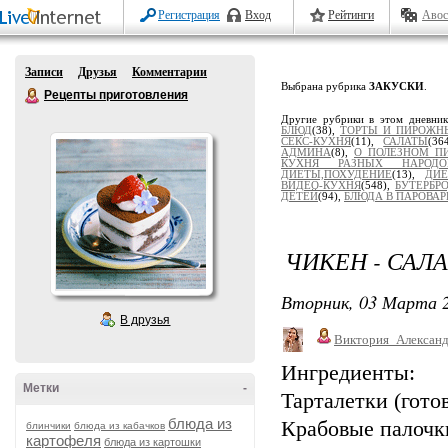
Регистрация
Вход
Рейтинги
Авос
Записи
Друзья
Комментарии
Выбрана рубрика
ЗАКУСКИ
.
Рецепты приготовления
Другие рубрики в этом дневни
БЛЮД
(38),
ТОРТЫ И ПИРОЖН
СЕКС-КУХНЯ
(11),
САЛАТЫ
(36
АДМИНА
(8),
О ПОЛЕЗНОМ П
КУХНЯ РАЗНЫХ НАРОДО
ДИЕТЫ,ПОХУДЕНИЕ
(13),
ДИЕ
ВИДЕО-КУХНЯ
(548),
БУТЕРБР
ДЕТЕЙ
(94),
БЛЮДА В ПАРОВАР
ЧИКЕН - САЛ
Вторник, 03 Марта 2
В друзья
Виктория_Алексан
Ингредиенты:
Метки
-
Тарталетки (готов
блюда из
Крабовые палочки
блинчики
блюда из кабачков
картофеля
блюда из картошки