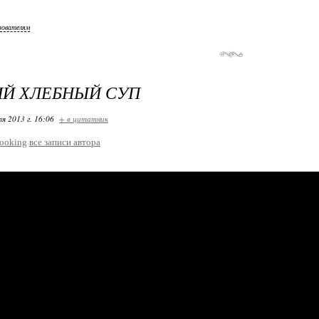
зователям
Й ХЛЕБНЫЙ СУП
я 2013 г. 16:06
+ в цитатник
ooking
все записи автора