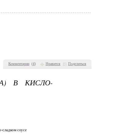
Комментарии
(
4
)
Нравится
Поделиться
А) В КИСЛО-
о-сладком соусе