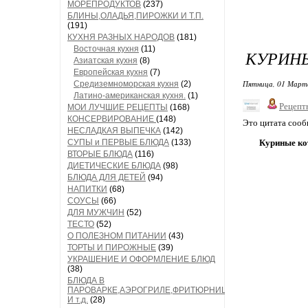
МОРЕПРОДУКТОВ
(237)
БЛИНЫ,ОЛАДЬЯ,ПИРОЖКИ И Т.П.
(191)
КУХНЯ РАЗНЫХ НАРОДОВ
(181)
Восточная кухня
(11)
КУРИНЫ
Азиатская кухня
(8)
Европейская кухня
(7)
Пятница, 01 Марта
Средиземноморская кухня
(2)
Латино-американская кухня.
(1)
Рецепт
МОИ ЛУЧШИЕ РЕЦЕПТЫ
(168)
КОНСЕРВИРОВАНИЕ
(148)
Это цитата соо
НЕСЛАДКАЯ ВЫПЕЧКА
(142)
СУПЫ и ПЕРВЫЕ БЛЮДА
(133)
Куриные ко
ВТОРЫЕ БЛЮДА
(116)
ДИЕТИЧЕСКИЕ БЛЮДА
(98)
БЛЮДА ДЛЯ ДЕТЕЙ
(94)
НАПИТКИ
(68)
СОУСЫ
(66)
ДЛЯ МУЖЧИН
(52)
ТЕСТО
(52)
О ПОЛЕЗНОМ ПИТАНИИ
(43)
ТОРТЫ И ПИРОЖНЫЕ
(39)
УКРАШЕНИЕ И ОФОРМЛЕНИЕ БЛЮД
(38)
БЛЮДА В
ПАРОВАРКЕ,АЭРОГРИЛЕ,ФРИТЮРНИЦЕ
И т.д.
(28)