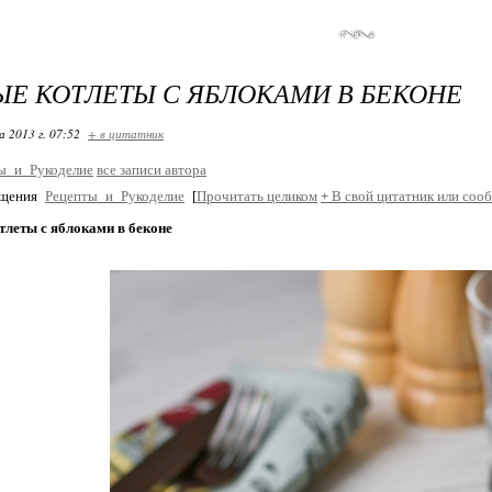
Е КОТЛЕТЫ С ЯБЛОКАМИ В БЕКОНЕ
 2013 г. 07:52
+ в цитатник
ы_и_Рукоделие
все записи автора
бщения
Рецепты_и_Рукоделие
[
Прочитать целиком
+
В свой цитатник или соо
тлеты с яблоками в беконе