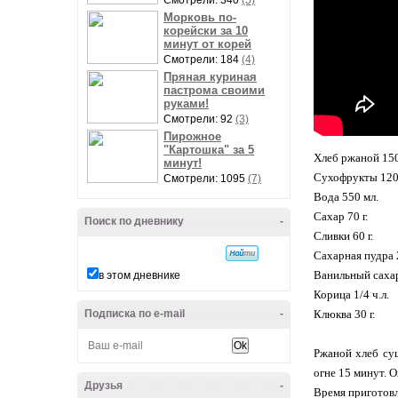
Смотрели: 340
(5)
Морковь по-
корейски за 10
минут от корей
Смотрели: 184
(4)
Пряная куриная
пастрома своими
руками!
Смотрели: 92
(3)
Пирожное
"Картошка" за 5
Хлеб ржаной 150
минут!
Сухофрукты 120 
Смотрели: 1095
(7)
Вода 550 мл.
Сахар 70 г.
Поиск по дневнику
-
Сливки 60 г.
Сахарная пудра 2
Ванильный сахар 
в этом дневнике
Корица 1/4 ч.л.
Подписка по e-mail
-
Клюква 30 г.
Ржаной хлеб суш
огне 15 минут. 
Друзья
-
Время приготовл