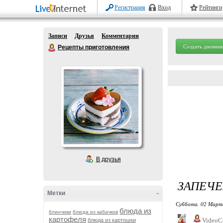
Регистрация
Вход
Рейтинги
Записи
Друзья
Комментарии
Создать дневник
Рецепты приготовления
В друзья
ЗАПЕЧЕ
Метки
-
Суббота, 02 Марта
блюда из
блинчики
блюда из кабачков
картофеля
VideoC
блюда из картошки