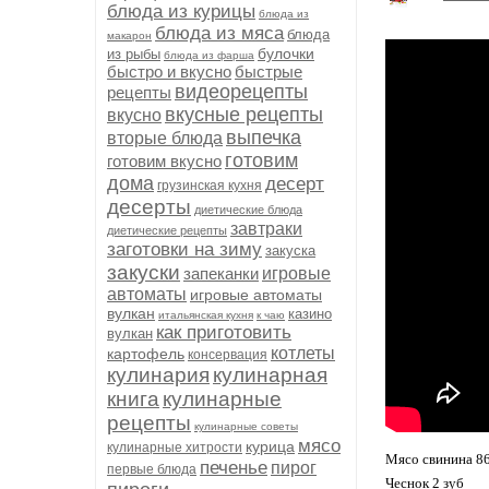
блюда из курицы
блюда из
блюда из мяса
блюда
макарон
булочки
из рыбы
блюда из фарша
быстро и вкусно
быстрые
видеорецепты
рецепты
вкусные рецепты
вкусно
выпечка
вторые блюда
готовим
готовим вкусно
дома
десерт
грузинская кухня
десерты
диетические блюда
завтраки
диетические рецепты
заготовки на зиму
закуска
закуски
запеканки
игровые
автоматы
игровые автоматы
вулкан
казино
итальянская кухня
к чаю
как приготовить
вулкан
котлеты
картофель
консервация
кулинария
кулинарная
книга
кулинарные
рецепты
кулинарные советы
мясо
курица
кулинарные хитрости
Мясо свинина 86
печенье
пирог
первые блюда
Чеснок 2 зуб