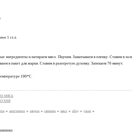
.
ое 1 ст.л.
е ингредиенты и натираем мясо. Перчим. Заматываем в пленку. Ставим в хол
ваем в пакет для жарки. Ставим в разогретую духовку. Запекаем 70 минут.
температуре 190*С.
ИЗ МЯСА
КУХНЯ
пты
запеченное
окорок
свинина
мясо
обед
ужин
зователям