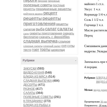
пироги
пирожки
пирожные
майонез 1 ст.л.
полезные советы
постные
праздничные рецепты
рецепты
Уксус 1 ч.л.
рецепт
рейтинги казино
Кориандр 1/4 ч.л
рецепты
рецепты
Соль 1 1/2 ч.л.
приготовления
рецепты
Горчица 1 ч.л.
салаты
салат
рыба
салатов
Масло растительн
скачать
секреты приготовления
сало
Перец
бесплатно
скачать с depositfiles
сладкая выпечка
сладкое
суп
супы
Смешиваем данны
слоеные салаты
слоеный салат
торт
торты
шоколад
тесто
надрезы. Уклады
Рубрики
-
Запекалось при 
4 порции.
ЗАКУСКИ
(593)
ВИДЕО-КУХНЯ
(548)
БЛЮДА ИЗ МЯСА
(514)
Рубрики:
БЛЮДА 
СЛАДКАЯ ВЫПЕЧКА
(484)
ВИДЕО-
ДЕСЕРТЫ
(471)
РАЗНОЕ
(417)
Метки:
видео реце
САЛАТЫ
(364)
ПОЛЕЗНЫЕ СОВЕТЫ
(291)
К ПРАЗДНИКУ
(273)
Процитировано
36 раз
БЛЮДА ИЗ РЫБЫ и
Понравилось:
18 поль