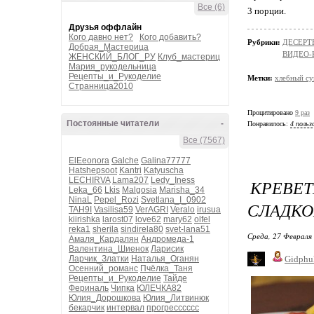
Все (6)
3 порции.
Друзья оффлайн
Кого давно нет?
Кого добавить?
Рубрики:
ДЕСЕРТ
Добрая_Мастерица
ВИДЕО-
ЖЕНСКИЙ_БЛОГ_РУ
Клуб_мастериц
Мария_рукодельница
Рецепты_и_Рукоделие
Метки:
хлебный су
Странница2010
Процитировано
9 раз
Постоянные читатели
-
Понравилось:
4 польз
Все (7567)
ElEeonora
Galche
Galina77777
Hatshepsoot
Kantri
Katyuscha
LECHIRVA
Lama207
Ledy_Iness
КРЕВЕ
Leka_66
Lkis
Malgosia
Marisha_34
NinaL
Pepel_Rozi
Svetlana_I_0902
СЛАДКО
TAH9I
Vasilisa59
VerAGRI
Veralo
irusua
kiirishka
larost07
love62
mary62
olfel
reka1
sherila
sindirela80
svet-lana51
Среда, 27 Февраля 
Амаля_Кардалян
Андромеда-1
Валентина_Шиенок
Ларисик
Ларчик_Златки
Наталья_Оганян
Gidphu
Осенний_романс
Пчёлка_Таня
Рецепты_и_Рукоделие
Тайде
Фериналь
Чипка
ЮЛЕЧКА82
Юлия_Дорошкова
Юлия_Литвинюк
бекарчик
интервал
прогресссссс