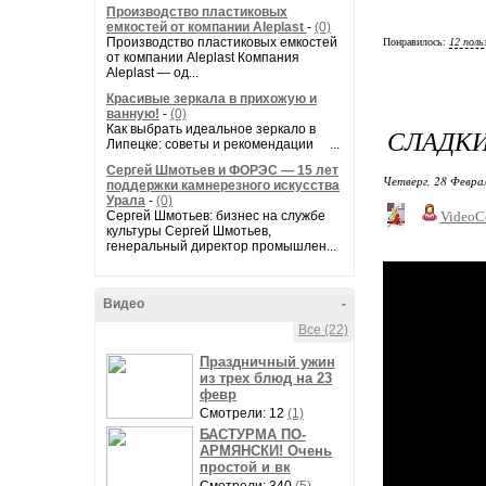
Производство пластиковых
емкостей от компании Aleplast
-
(0)
Производство пластиковых емкостей
Понравилось:
12 поль
от компании Aleplast Компания
Aleplast — од...
Красивые зеркала в прихожую и
ванную!
-
(0)
Как выбрать идеальное зеркало в
СЛАДКИ
Липецке: советы и рекомендации ...
Сергей Шмотьев и ФОРЭС — 15 лет
Четверг, 28 Феврал
поддержки камнерезного искусства
Урала
-
(0)
Сергей Шмотьев: бизнес на службе
VideoC
культуры Сергей Шмотьев,
генеральный директор промышлен...
Видео
-
Все (22)
Праздничный ужин
из трех блюд на 23
февр
Смотрели: 12
(1)
БАСТУРМА ПО-
АРМЯНСКИ! Очень
простой и вк