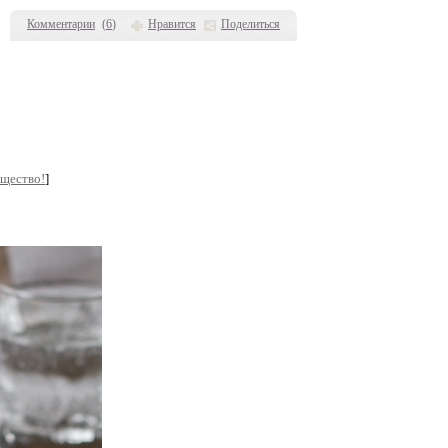
Комментарии
(
6
)
Нравится
Поделиться
бщество!
]