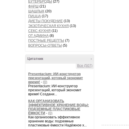
БУТЕРБРОДЫ
(27)
ФАРШ
(21)
ШАШЛЫК
(20)
ПИЦЦА
(17)
ДИЕТЫ,ПОХУДЕНИЕ
(13)
ЭКЗОТИЧЕСКАЯ КУХНЯ
(13)
СЕКС-КУХНЯ
(11)
ОТ АДМИНА
(8)
ПОСТНЫЕ РЕЦЕПТЫ
(7)
ВОПРОСЫ-ОТВЕТЫ
(5)
Цитатник
-
Все (507)
Presentacium: ИИ‑конструктор
презентаций, который экономит
время!
-
(0)
Presentacium: ИИ‑конструктор
презентаций, который экономит
время! Создани...
КАК ОРГАНИЗОВАТЬ
ЭФФЕКТИВНОЕ ХРАНЕНИЕ ВОДЫ:
ПОДЗЕМНЫЕ ПЛАСТИКОВЫЕ
ЁМКОСТИ
-
(0)
Как организовать эффективное
хранение воды: подземные
пластиковые ёмкости Надёжное х...