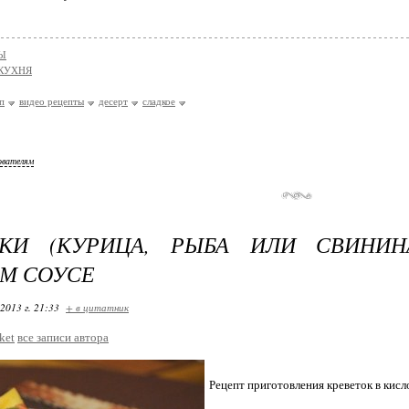
Ы
КУХНЯ
п
видео рецепты
десерт
сладкое
ователям
ТКИ (КУРИЦА, РЫБА ИЛИ СВИНИН
М СОУСЕ
2013 г. 21:33
+ в цитатник
ket
все записи автора
Рецепт приготовления креветок в кисл