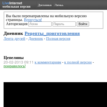
Live
Internet
Дневники
Личка
мобильная версия
Вы были перенаправлены на мобильную версию
страницы.
Вернуться!
Авторизация
Дневник
Рецепты_приготовления
Лента друзей
-
Дневник
-
Полная версия
Цепелины
20-02-2013 09:11
к комментариям
-
к полной версии
-
понравилось!