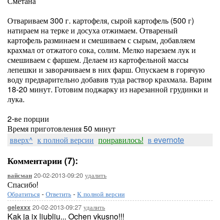
Сметана
Отвариваем 300 г. картофеля, сырой картофель (500 г)
натираем на терке и досуха отжимаем. Отвареный
картофель разминаем и смешиваем с сырым, добавляем
крахмал от отжатого сока, солим. Мелко нарезаем лук и
смешиваем с фаршем. Делаем из картофельной массы
лепешки и заворачиваем в них фарш. Опускаем в горячую
воду предварительно добавив туда раствор крахмала. Варим
18-20 минут. Готовим поджарку из нарезанной грудинки и
лука.
2-ве порции
Время приготовления 50 минут
вверх^
к полной версии
понравилось!
в evernote
Комментарии (7):
20-02-2013-09:20
удалить
вайсман
Спасибо!
Обратиться
-
Ответить
-
К полной версии
20-02-2013-09:27
удалить
gelexxx
Kak ja ix liubliu... Ochen vkusno!!!