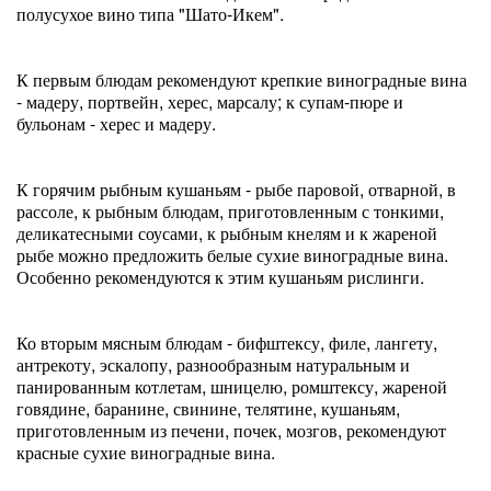
полусухое вино типа "Шато-Икем".
К первым блюдам рекомендуют крепкие виноградные вина
- мадеру, портвейн, херес, марсалу; к супам-пюре и
бульонам - херес и мадеру.
К горячим рыбным кушаньям - рыбе паровой, отварной, в
рассоле, к рыбным блюдам, приготовленным с тонкими,
деликатесными соусами, к рыбным кнелям и к жареной
рыбе можно предложить белые сухие виноградные вина.
Особенно рекомендуются к этим кушаньям рислинги.
Ко вторым мясным блюдам - бифштексу, филе, лангету,
антрекоту, эскалопу, разнообразным натуральным и
панированным котлетам, шницелю, ромштексу, жареной
говядине, баранине, свинине, телятине, кушаньям,
приготовленным из печени, почек, мозгов, рекомендуют
красные сухие виноградные вина.