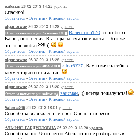
26-02-2013-14:22
удалить
вайсман
Спасибо!
Обратиться
-
Ответить
-
К полной версии
26-02-2013-16:28
удалить
olganorway
Валентина170
, спасибо за
Ответ на комментарий Валентина170
#
Ваши дополнения: Вы - правы: сумрак и ласка.... Кто же
этого не любит??!!:))
Обратиться
-
Ответить
-
К полной версии
26-02-2013-16:28
удалить
olganorway
alisa6770
, Вам тоже спасибо за
Ответ на комментарий alisa6770
#
комментарий и внимание!
Обратиться
-
Ответить
-
К полной версии
26-02-2013-16:29
удалить
olganorway
вайсман
, :)) всегда пожалуйста!
Ответ на комментарий вайсман
#
Обратиться
-
Ответить
-
К полной версии
26-02-2013-18:04
удалить
Valenta045
Спасибо за великолепный пост! Очень интересно!
Обратиться
-
Ответить
-
К полной версии
26-02-2013-18:28
удалить
АЛЬФИЯ_ГАБДУЛЛОВНА
Спасибо за пост!Интересно!Абсолютно не разбираюсь в