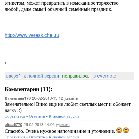
этикетом, может превратить в изысканное торжество
любой, даже самый обычный семейный праздник.
http://www.veresk.chel.ru
,
вверх^
к полной версии
понравилось!
в evernote
Комментарии (11):
26-02-2013-13:12
удалить
Валентина170
Замечательно! Вино еще не лю6ит светлых мест и о6ожает
ласку. :)
Обратиться
-
Ответить
-
К полной версии
26-02-2013-14:06
удалить
alisa6770
Спасибо. Очень нужное напоминание и уточнение.
Обратиться
-
Ответить
-
К полной версии