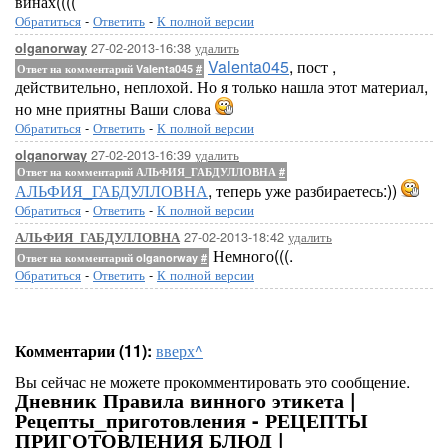
винах((((
Обратиться
-
Ответить
-
К полной версии
27-02-2013-16:38
удалить
olganorway
Valenta045
, пост ,
Ответ на комментарий Valenta045
#
действительно, неплохой. Но я только нашла этот материал,
но мне приятны Ваши слова
Обратиться
-
Ответить
-
К полной версии
27-02-2013-16:39
удалить
olganorway
Ответ на комментарий АЛЬФИЯ_ГАБДУЛЛОВНА
#
АЛЬФИЯ_ГАБДУЛЛОВНА
, теперь уже разбираетесь:))
Обратиться
-
Ответить
-
К полной версии
27-02-2013-18:42
удалить
АЛЬФИЯ_ГАБДУЛЛОВНА
Немного(((.
Ответ на комментарий olganorway
#
Обратиться
-
Ответить
-
К полной версии
Комментарии (11):
вверх^
Вы сейчас не можете прокомментировать это сообщение.
Дневник Правила винного этикета |
Рецепты_приготовления - РЕЦЕПТЫ
ПРИГОТОВЛЕНИЯ БЛЮД |