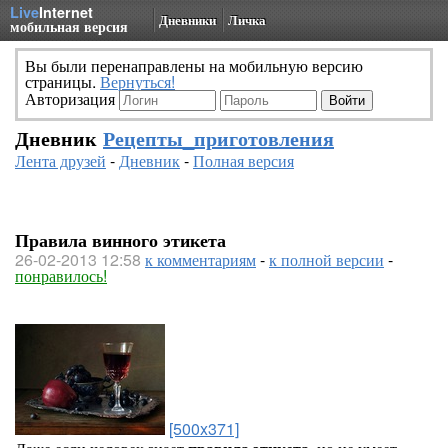
Live
Internet
Дневники
Личка
мобильная версия
Вы были перенаправлены на мобильную версию
страницы.
Вернуться!
Авторизация
Дневник
Рецепты_приготовления
Лента друзей
-
Дневник
-
Полная версия
Правила винного этикета
26-02-2013 12:58
к комментариям
-
к полной версии
-
понравилось!
[500x371]