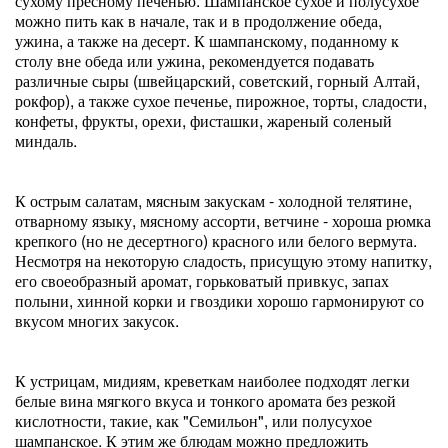
сухому пресному печенью. Шампанское сухое и полусухое
можно пить как в начале, так и в продолжение обеда,
ужина, а также на десерт. К шампанскому, поданному к
столу вне обеда или ужина, рекомендуется подавать
различные сыры (швейцарский, советский, горный Алтай,
рокфор), а также сухое печенье, пирожное, торты, сладости,
конфеты, фрукты, орехи, фисташки, жареный соленый
миндаль.
К острым салатам, мясным закускам - холодной телятине,
отварному языку, мясному ассорти, ветчине - хороша рюмка
крепкого (но не десертного) красного или белого вермута.
Несмотря на некоторую сладость, присущую этому напитку,
его своеобразный аромат, горьковатый привкус, запах
полыни, хинной корки и гвоздики хорошо гармонируют со
вкусом многих закусок.
К устрицам, мидиям, креветкам наиболее подходят легки
белые вина мягкого вкуса и тонкого аромата без резкой
кислотности, такие, как "Семильон", или полусухое
шампанское. К этим же блюдам можно предложить