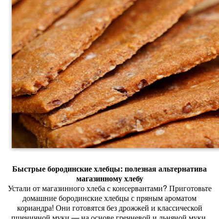
Быстрые
бородинские
хлебцы:
полезная
альтернатива
магазинному
хлебу
Устали
от
магазинного
хлеба
с
консервантами?
Приготовьте
домашние
бородинские
хлебцы
с
пряным
ароматом
кориандра!
Они
готовятся
без
дрожжей
и
классической
пшеничной
муки
— на
основе
гречневой
и
льняной
муки.