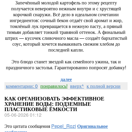
Запечённый молодой картофель по этому рецепту
получается невероятно нежным внутри и с хрустящей
корочкой снаружи. Всё дело в идеальном сочетании
ингредиентов: сочный бекон отдаёт свой аромат и жир,
томлёный лук превращается в нежную пасту, а пряный
тимьян добавляет тонкий травяной оттенок. А финальный
штрих — кусочек сливочного масла — создаёт бархатистый
соус, который хочется вымакивать свежим хлебом до
последней капли.
Это блюдо станет звездой как семейного ужина, так и
праздничного застолья. Гарантированно попросят добавку!
далее
комментарии: 0
понравилось!
вверх^
к полной версии
КАК ОРГАНИЗОВАТЬ ЭФФЕКТИВНОЕ
ХРАНЕНИЕ ВОДЫ: ПОДЗЕМНЫЕ
ПЛАСТИКОВЫЕ ЁМКОСТИ
05-06-2026 01:12
Это цитата сообщения
Pepel_Rozi
Оригинальное
сообщение