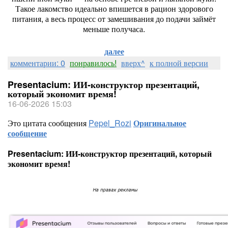
Такое
лакомство
идеально
впишется
в
рацион
здорового
питания,
а
весь
процесс
от
замешивания
до
подачи
займёт
меньше
получаса.
далее
комментарии: 0
понравилось!
вверх^
к полной версии
Presentacium: ИИ‑конструктор презентаций,
который экономит время!
16-06-2026 15:03
Это цитата сообщения
Pepel_Rozi
Оригинальное
сообщение
Presentacium: ИИ‑конструктор презентаций, который
экономит время!