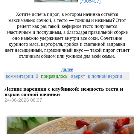
[700x437]
Хотите
испечь
пирог,
в
котором
начинка
остаётся
максимально
сочной,
а
тесто
— тонким
и
нежным?
Этот
рецепт
как
раз
такой:
кефирное
тесто
получается
эластичным
и
послушным,
а
благодаря
правильной
сборке
оно
надёжно
удерживает
внутри
все
соки.
Сочетание
куриного
мяса,
картофеля,
грибов
и
сметанной
заправки
даёт
насыщенный,
гармоничный
вкус
— такой
пирог
станет
отличным
обедом
или
ужином
для
всей
семьи.
далее
комментарии: 0
понравилось!
вверх^
к полной версии
Летние вареники с клубникой: нежность теста и
взрыв сочной начинки
24-06-2026 08:37