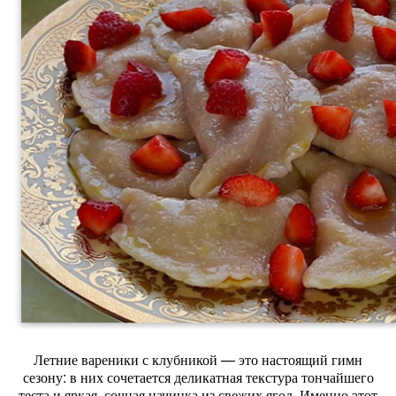
Летние
вареники
с
клубникой
— это
настоящий
гимн
сезону:
в
них
сочетается
деликатная
текстура
тончайшего
теста
и
яркая,
сочная
начинка
из
свежих
ягод.
Именно
этот