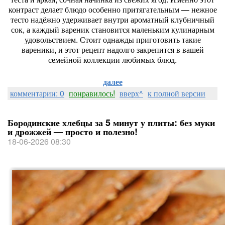
контраст
делает
блюдо
особенно
притягательным
— нежное
тесто
надёжно
удерживает
внутри
ароматный
клубничный
сок,
а
каждый
вареник
становится
маленьким
кулинарным
удовольствием.
Стоит
однажды
приготовить
такие
вареники,
и
этот
рецепт
надолго
закрепится
в
вашей
семейной
коллекции
любимых
блюд.
далее
комментарии: 0
понравилось!
вверх^
к полной версии
Бородинские хлебцы за 5 минут у плиты: без муки
и дрожжей — просто и полезно!
18-06-2026 08:30