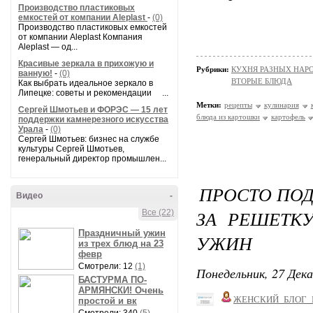
Производство пластиковых
емкостей от компании Aleplast
-
(0)
Производство пластиковых емкостей
от компании Aleplast Компания
Aleplast — од...
Красивые зеркала в прихожую и
Рубрики:
КУХНЯ РАЗНЫХ НАР
ванную!
-
(0)
ВТОРЫЕ БЛЮДА
Как выбрать идеальное зеркало в
Липецке: советы и рекомендации ...
Метки:
рецепты
кулинария
Сергей Шмотьев и ФОРЭС — 15 лет
блюда из картошки
картофель
поддержки камнерезного искусства
Урала
-
(0)
Сергей Шмотьев: бизнес на службе
культуры Сергей Шмотьев,
генеральный директор промышлен...
ПРОСТО ПО
Видео
-
ЗА РЕШЕТК
Все (22)
Праздничный ужин
УЖИН
из трех блюд на 23
февр
Смотрели: 12
(1)
Понедельник, 27 Дека
БАСТУРМА ПО-
АРМЯНСКИ! Очень
ЖЕНСКИЙ_БЛОГ_
простой и вк