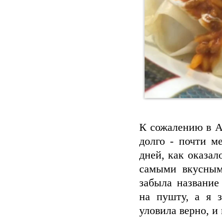
К сожалению в Аф
долго - почти м
дней, как оказа
самыми вкусным
забыла название
на пушту, а я з
уловила верно, и