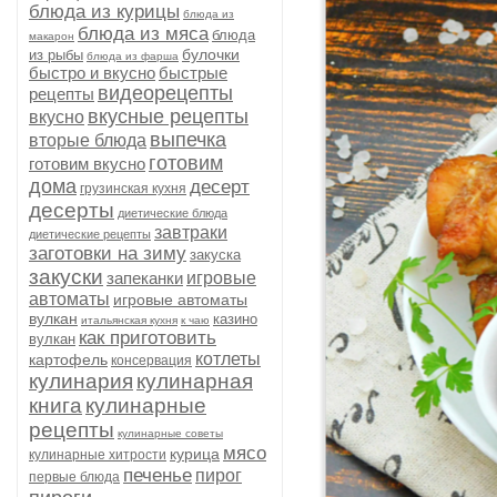
блюда из курицы
блюда из
блюда из мяса
блюда
макарон
булочки
из рыбы
блюда из фарша
быстро и вкусно
быстрые
видеорецепты
рецепты
вкусные рецепты
вкусно
выпечка
вторые блюда
готовим
готовим вкусно
дома
десерт
грузинская кухня
десерты
диетические блюда
завтраки
диетические рецепты
заготовки на зиму
закуска
закуски
запеканки
игровые
автоматы
игровые автоматы
вулкан
казино
итальянская кухня
к чаю
как приготовить
вулкан
котлеты
картофель
консервация
кулинария
кулинарная
книга
кулинарные
рецепты
кулинарные советы
мясо
курица
кулинарные хитрости
печенье
пирог
первые блюда