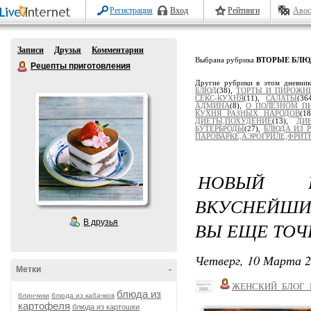
Регистрация
Вход
Рейтинги
Авос
Записи
Друзья
Комментарии
Выбрана рубрика
ВТОРЫЕ БЛЮ
Рецепты приготовления
Другие рубрики в этом дневни
БЛЮД
(38),
ТОРТЫ И ПИРОЖН
СЕКС-КУХНЯ
(11),
САЛАТЫ
(36
АДМИНА
(8),
О ПОЛЕЗНОМ П
КУХНЯ РАЗНЫХ НАРОДОВ
(1
ДИЕТЫ,ПОХУДЕНИЕ
(13),
ДИ
БУТЕРБРОДЫ
(27),
БЛЮДА ИЗ 
ПАРОВАРКЕ,АЭРОГРИЛЕ,ФРИТЮ
НОВЫЙ Р
ВКУСНЕЙШИ
В друзья
ВЫ ЕЩЕ ТОЧ
Четверг, 10 Марта 2
Метки
-
ЖЕНСКИЙ_БЛОГ_
блюда из
блинчики
блюда из кабачков
картофеля
блюда из картошки