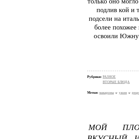
только оно могло
подлив кой и 
подсели на италь
более похожее 
освоили Южну
Рубрики:
РАЗНОЕ
ВТОРЫЕ БЛЮДА
Метки:
макароны
ужин
реце
МОЙ ПЛО
ВКУСНЫЙ И