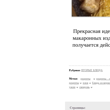
Прекрасная иде
макаронных изд
получается дейс
Рубрики:
ВТОРЫЕ БЛЮДА
Метки:
рецепты
рецепты п
рецепты
плов
блюда из верм
ужин
свекровь
Страницы: