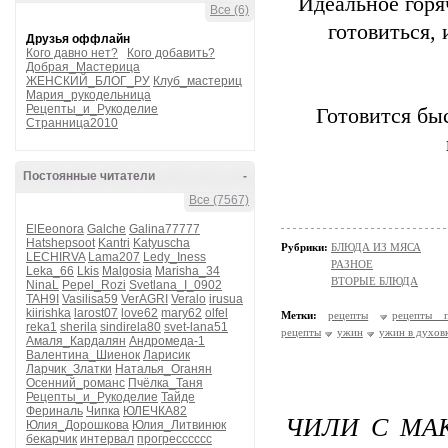
Идеальное горя
Все (6)
готовиться, 
Друзья оффлайн
Кого давно нет?
Кого добавить?
Добрая_Мастерица
ЖЕНСКИЙ_БЛОГ_РУ
Клуб_мастериц
Мария_рукодельница
Рецепты_и_Рукоделие
Готовится бы
Странница2010
Постоянные читатели
-
Все (7567)
ElEeonora
Galche
Galina77777
Hatshepsoot
Kantri
Katyuscha
Рубрики:
БЛЮДА ИЗ МЯСА
LECHIRVA
Lama207
Ledy_Iness
РАЗНОЕ
Leka_66
Lkis
Malgosia
Marisha_34
ВТОРЫЕ БЛЮДА
NinaL
Pepel_Rozi
Svetlana_I_0902
TAH9I
Vasilisa59
VerAGRI
Veralo
irusua
kiirishka
larost07
love62
mary62
olfel
Метки:
рецепты
рецепты п
reka1
sherila
sindirela80
svet-lana51
рецепты
ужин
ужин в духов
Амаля_Кардалян
Андромеда-1
Валентина_Шиенок
Ларисик
Ларчик_Златки
Наталья_Оганян
Осенний_романс
Пчёлка_Таня
Рецепты_и_Рукоделие
Тайде
Фериналь
Чипка
ЮЛЕЧКА82
ЧИЛИ С МА
Юлия_Дорошкова
Юлия_Литвинюк
бекарчик
интервал
прогресссссс