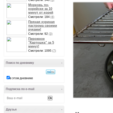
Смотрели: 340
(5)
Морковь по-
корейски за 10
минут от корей
Смотрели: 184
(4)
Пряная куриная
пастрома своими
руками!
Смотрели: 92
(3)
Пирожное
"Картошка" за 5
минут!
Смотрели: 1095
(7)
Поиск по дневнику
-
в этом дневнике
Подписка по e-mail
-
Друзья
-