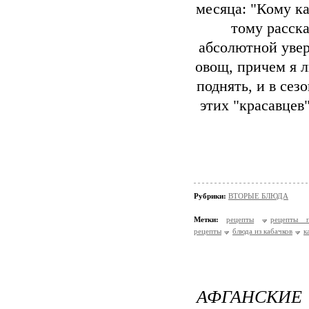
месяца: "Кому к
тому расск
абсолютной увер
овощ, причем я 
поднять, и в се
этих "красавцев
Рубрики:
ВТОРЫЕ БЛЮДА
Метки:
рецепты
рецепты п
рецепты
блюда из кабачков
к
АФГАНСКИЕ