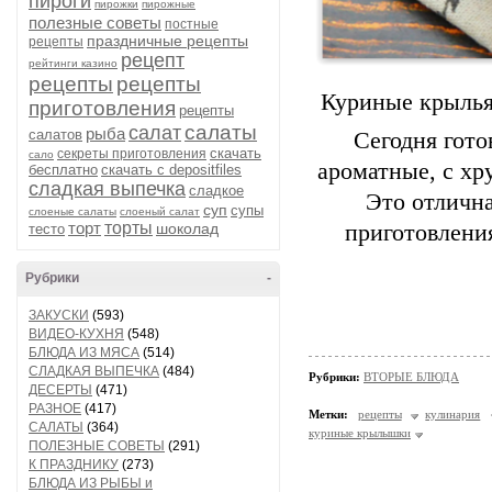
пироги
пирожки
пирожные
полезные советы
постные
праздничные рецепты
рецепты
рецепт
рейтинги казино
рецепты
рецепты
Куриные крылья 
приготовления
рецепты
салаты
салат
рыба
салатов
Сегодня гот
скачать
секреты приготовления
сало
ароматные, с х
бесплатно
скачать с depositfiles
сладкая выпечка
сладкое
Это отлична
суп
супы
слоеные салаты
слоеный салат
торт
торты
шоколад
приготовления
тесто
Рубрики
-
ЗАКУСКИ
(593)
ВИДЕО-КУХНЯ
(548)
БЛЮДА ИЗ МЯСА
(514)
СЛАДКАЯ ВЫПЕЧКА
(484)
Рубрики:
ВТОРЫЕ БЛЮДА
ДЕСЕРТЫ
(471)
РАЗНОЕ
(417)
Метки:
рецепты
кулинария
САЛАТЫ
(364)
куриные крылышки
ПОЛЕЗНЫЕ СОВЕТЫ
(291)
К ПРАЗДНИКУ
(273)
БЛЮДА ИЗ РЫБЫ и