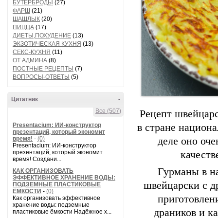
БУТЕРБРОДЫ
(27)
ФАРШ
(21)
ШАШЛЫК
(20)
ПИЦЦА
(17)
ДИЕТЫ,ПОХУДЕНИЕ
(13)
ЭКЗОТИЧЕСКАЯ КУХНЯ
(13)
СЕКС-КУХНЯ
(11)
ОТ АДМИНА
(8)
ПОСТНЫЕ РЕЦЕПТЫ
(7)
ВОПРОСЫ-ОТВЕТЫ
(5)
Цитатник
-
Все (507)
Рецепт швейцарс
Presentacium: ИИ‑конструктор
в стране национа
презентаций, который экономит
время!
-
(0)
деле оно оче
Presentacium: ИИ‑конструктор
презентаций, который экономит
качеств
время! Создани...
Гурманы в на
КАК ОРГАНИЗОВАТЬ
ЭФФЕКТИВНОЕ ХРАНЕНИЕ ВОДЫ:
швейцарски с др
ПОДЗЕМНЫЕ ПЛАСТИКОВЫЕ
ЁМКОСТИ
-
(0)
приготовлени
Как организовать эффективное
хранение воды: подземные
драников и к
пластиковые ёмкости Надёжное х...