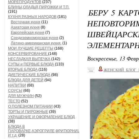
МОРЕПРОДУКТОВ
(237)
БЛИНЫ,ОЛАДЬЯ,ПИРОЖКИ И Т.П.
БЕРУ 5 КАР
(191)
КУХНЯ РАЗНЫХ НАРОДОВ
(181)
НЕПОВТО
Восточная кухня
(11)
Азиатская кухня
(8)
ШВЕЙЦА
Европейская кухня
(7)
Средиземноморская кухня
(2)
ЭЛЕМЕНТАРН
Латино-американская кухня.
(1)
МОИ ЛУЧШИЕ РЕЦЕПТЫ
(168)
КОНСЕРВИРОВАНИЕ
(148)
Воскресенье, 13 Февр
НЕСЛАДКАЯ ВЫПЕЧКА
(142)
СУПЫ и ПЕРВЫЕ БЛЮДА
(133)
ВТОРЫЕ БЛЮДА
(116)
ЖЕНСКИЙ_БЛОГ_
ДИЕТИЧЕСКИЕ БЛЮДА
(98)
БЛЮДА ДЛЯ ДЕТЕЙ
(94)
НАПИТКИ
(68)
СОУСЫ
(66)
ДЛЯ МУЖЧИН
(52)
ТЕСТО
(52)
О ПОЛЕЗНОМ ПИТАНИИ
(43)
ТОРТЫ И ПИРОЖНЫЕ
(39)
УКРАШЕНИЕ И ОФОРМЛЕНИЕ БЛЮД
(38)
БЛЮДА В
ПАРОВАРКЕ,АЭРОГРИЛЕ,ФРИТЮРНИЦЕ
И т.д.
(28)