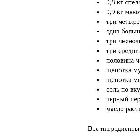
0,8 кг спе
0,9 кг мяк
три-четыре
одна больш
три чесноч
три средни
половина ч
щепотка му
щепотка мо
соль по вку
черный пер
масло раст
Все ингредиенты