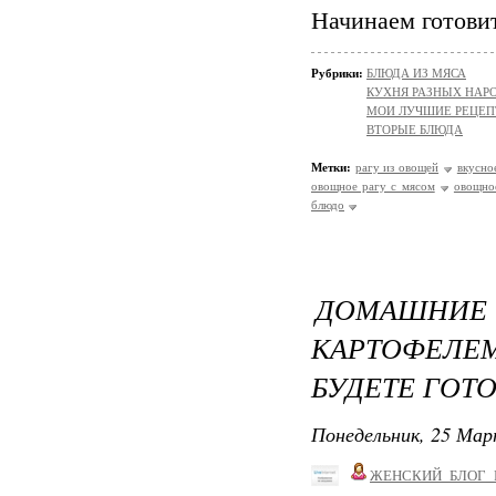
Начинаем готовит
Рубрики:
БЛЮДА ИЗ МЯСА
КУХНЯ РАЗНЫХ НАР
МОИ ЛУЧШИЕ РЕЦЕ
ВТОРЫЕ БЛЮДА
Метки:
рагу из овощей
вкусно
овощное рагу с мясом
овощно
блюдо
ДОМАШНИЕ 
КАРТОФЕЛЕ
БУДЕТЕ ГОТ
Понедельник, 25 Мар
ЖЕНСКИЙ_БЛОГ_