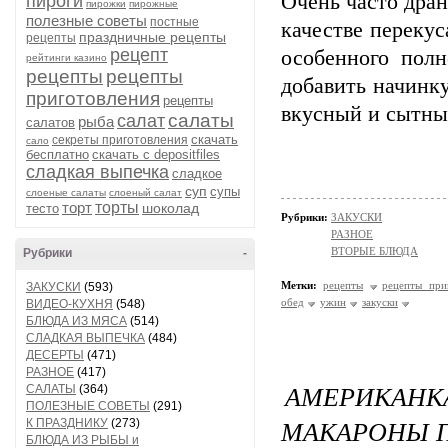
Очень часто дран
пироги
пирожки
пирожные
полезные советы
постные
качестве перекус
праздничные рецепты
рецепты
рецепт
особенного полн
рейтинги казино
рецепты
рецепты
добавить начинку
приготовления
рецепты
вкусный и сытны
салаты
салат
рыба
салатов
скачать
секреты приготовления
сало
бесплатно
скачать с depositfiles
сладкая выпечка
сладкое
суп
супы
слоеные салаты
слоеный салат
торт
торты
шоколад
тесто
Рубрики:
ЗАКУСКИ
РАЗНОЕ
ВТОРЫЕ БЛЮДА
Рубрики
-
Метки:
рецепты
рецепты при
ЗАКУСКИ
(593)
обед
ужин
закуски
ВИДЕО-КУХНЯ
(548)
БЛЮДА ИЗ МЯСА
(514)
СЛАДКАЯ ВЫПЕЧКА
(484)
ДЕСЕРТЫ
(471)
РАЗНОЕ
(417)
АМЕРИКАНК
САЛАТЫ
(364)
ПОЛЕЗНЫЕ СОВЕТЫ
(291)
МАКАРОНЫ П
К ПРАЗДНИКУ
(273)
БЛЮДА ИЗ РЫБЫ и