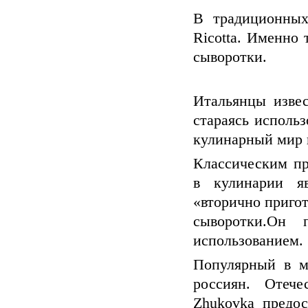
В традиционных
Ricotta. Именно 
сыворотки.
Итальянцы изве
стараясь исполь
кулинарный мир н
Классическим пр
в кулинарии яв
«вторично приго
сыворотки.Он 
использованием.
Популярный в м
россиян. Отече
Zhukovka предос