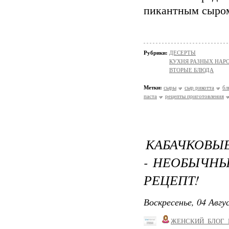
пикантным сыром
Рубрики:
ДЕСЕРТЫ
КУХНЯ РАЗНЫХ НАР
ВТОРЫЕ БЛЮДА
Метки:
сыры
сыр рикотта
бл
паста
рецепты приготовления
КАБАЧКОВЫЕ
- НЕОБЫЧН
РЕЦЕПТ!
Воскресенье, 04 Авгу
ЖЕНСКИЙ_БЛОГ_