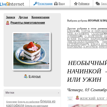
Регистрация
Вход
Рейтинги
Авос
Записи
Друзья
Комментарии
Выбрана рубрика
ВТОРЫЕ БЛЮ
Рецепты приготовления
Другие рубрики в этом дневни
БЛЮД
(38),
ТОРТЫ И ПИРОЖН
СЕКС-КУХНЯ
(11),
САЛАТЫ
(36
АДМИНА
(8),
О ПОЛЕЗНОМ П
КУХНЯ РАЗНЫХ НАРОДОВ
(1
ДИЕТЫ,ПОХУДЕНИЕ
(13),
ДИ
БУТЕРБРОДЫ
(27),
БЛЮДА ИЗ 
ПАРОВАРКЕ,АЭРОГРИЛЕ,ФРИТЮ
НЕОБЫЧН
НАЧИНКОЙ 
В друзья
ИЛИ УЖИН
Четверг, 03 Сентябр
Метки
-
ЖЕНСКИЙ_БЛОГ_
блюда из
блинчики
блюда из кабачков
картофеля
блюда из картошки