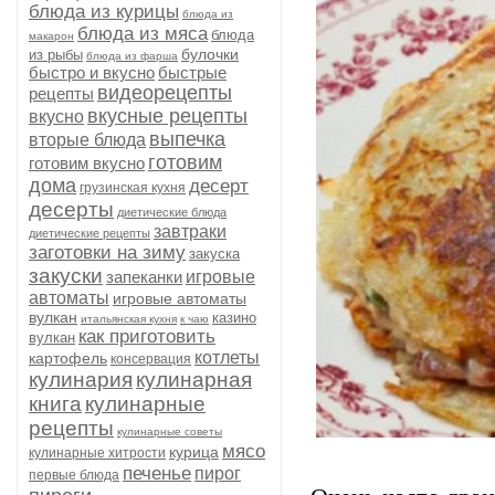
блюда из курицы
блюда из
блюда из мяса
блюда
макарон
булочки
из рыбы
блюда из фарша
быстро и вкусно
быстрые
видеорецепты
рецепты
вкусные рецепты
вкусно
выпечка
вторые блюда
готовим
готовим вкусно
дома
десерт
грузинская кухня
десерты
диетические блюда
завтраки
диетические рецепты
заготовки на зиму
закуска
закуски
запеканки
игровые
автоматы
игровые автоматы
вулкан
казино
итальянская кухня
к чаю
как приготовить
вулкан
котлеты
картофель
консервация
кулинария
кулинарная
книга
кулинарные
рецепты
кулинарные советы
мясо
курица
кулинарные хитрости
печенье
пирог
первые блюда