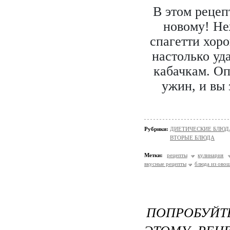
В этом рецеп
новому! Не
спагетти хоро
настолько уд
кабачкам. Оп
ужин, и вы 
Рубрики:
ДИЕТИЧЕСКИЕ БЛЮД
ВТОРЫЕ БЛЮДА
Метки:
рецепты
кулинария
вкусные рецепты
блюда из ово
ПОПРОБУЙТ
ЭТОМУ РЕЦ