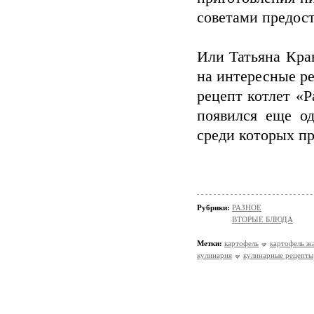
советами предост
Или Татьяна Крав
на интересные ре
рецепт котлет «Р
появился еще од
среди которых пр
Рубрики:
РАЗНОЕ
ВТОРЫЕ БЛЮДА
Метки:
картофель
картофель ж
кулинария
кулинарные рецепты