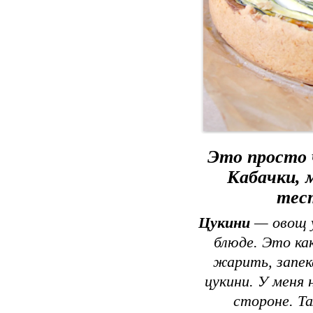
Это просто 
Кабачки, 
тест
Цукини
— овощ у
блюде. Это ка
жарить, запек
цукини. У меня 
стороне. Та