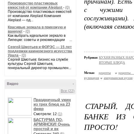
причинам). Есть
Производство пластиковых
емкостей от компании Aleplast
-
(0)
с чужими люд
Производство пластиковых емкостей
от компании Aleplast Компания
сослуживцами).
Aleplast — од...
(включаяя семиюо
Красивые зеркала в прихожую и
ванную!
-
(0)
Как выбрать идеальное зеркало в
Липецке: советы и рекомендации ...
Сергей Шмотьев и ФОРЭС — 15 лет
поддержки камнерезного искусства
Урала
-
(0)
Рубрики:
КУХНЯ РАЗНЫХ НАР
Сергей Шмотьев: бизнес на службе
ВТОРЫЕ БЛЮДА
культуры Сергей Шмотьев,
генеральный директор промышлен...
Метки:
рецепты
рецепты 
кулинария
американская кухня
Видео
-
Все (22)
Праздничный ужин
СТАРЫЙ, 
из трех блюд на 23
февр
БАНКЕ ИЗ 
Смотрели: 12
(1)
БАСТУРМА ПО-
ПРОСТО!
АРМЯНСКИ! Очень
простой и вк