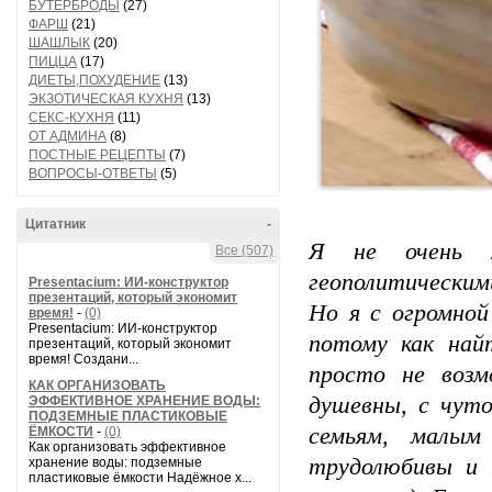
БУТЕРБРОДЫ
(27)
ФАРШ
(21)
ШАШЛЫК
(20)
ПИЦЦА
(17)
ДИЕТЫ,ПОХУДЕНИЕ
(13)
ЭКЗОТИЧЕСКАЯ КУХНЯ
(13)
СЕКС-КУХНЯ
(11)
ОТ АДМИНА
(8)
ПОСТНЫЕ РЕЦЕПТЫ
(7)
ВОПРОСЫ-ОТВЕТЫ
(5)
Цитатник
-
Я не очень
Все (507)
геополитическим
Presentacium: ИИ‑конструктор
презентаций, который экономит
Но я с огромно
время!
-
(0)
Presentacium: ИИ‑конструктор
потому как най
презентаций, который экономит
время! Создани...
просто не воз
КАК ОРГАНИЗОВАТЬ
душевны, с чуто
ЭФФЕКТИВНОЕ ХРАНЕНИЕ ВОДЫ:
ПОДЗЕМНЫЕ ПЛАСТИКОВЫЕ
семьям, малы
ЁМКОСТИ
-
(0)
Как организовать эффективное
трудолюбивы и 
хранение воды: подземные
пластиковые ёмкости Надёжное х...