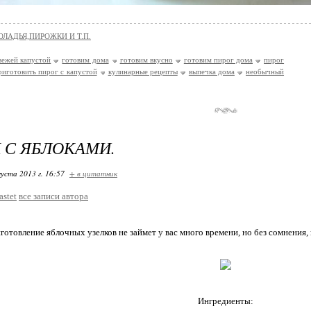
ОЛАДЬЯ,ПИРОЖКИ И Т.П.
вежей капустой
готовим дома
готовим вкусно
готовим пирог дома
пирог
риготовить пирог с капустой
кулинарные рецепты
выпечка дома
необычный
 С ЯБЛОКАМИ.
густа 2013 г. 16:57
+ в цитатник
astet
все записи автора
готовление яблочных узелков не займет у вас много времени, но без сомнения,
Ингредиенты: