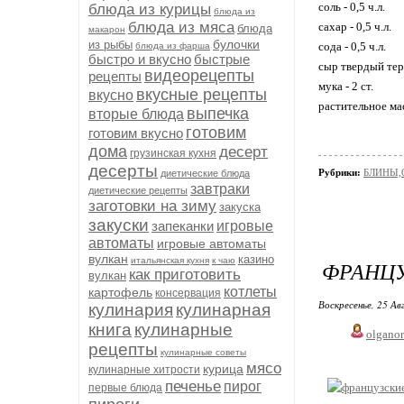
соль - 0,5 ч.л.
блюда из курицы
блюда из
блюда из мяса
сахар - 0,5 ч.л.
блюда
макарон
булочки
из рыбы
сода - 0,5 ч.л.
блюда из фарша
быстро и вкусно
быстрые
сыр твердый терт
видеорецепты
рецепты
мука - 2 ст.
вкусные рецепты
вкусно
растительное ма
выпечка
вторые блюда
готовим
готовим вкусно
дома
десерт
грузинская кухня
десерты
Рубрики:
БЛИНЫ,
диетические блюда
завтраки
диетические рецепты
заготовки на зиму
закуска
закуски
запеканки
игровые
автоматы
игровые автоматы
вулкан
казино
итальянская кухня
к чаю
ФРАНЦУ
как приготовить
вулкан
котлеты
картофель
консервация
Воскресенье, 25 Ав
кулинария
кулинарная
книга
кулинарные
olgano
рецепты
кулинарные советы
мясо
курица
кулинарные хитрости
печенье
пирог
первые блюда