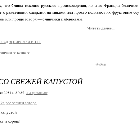
ь, что
блины
исконно русского происхождения, но и во Франции блинчики 
ят с различными сладкими начинками или просто поливают их фруктовым со
кой или проще говоря —
блинчики с яблоками
.
Читать далее...
ОЛАДЬЯ,ПИРОЖКИ И Т.П.
линчики
крепы
СО СВЕЖЕЙ КАПУСТОЙ
та 2013 г. 21:25
+ в цитатник
ika
все записи автора
 капустой
ст и хорош!