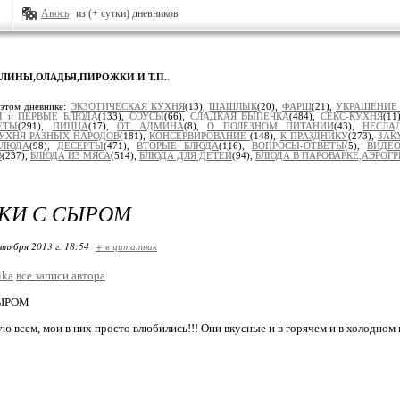
Авось
из (+ сутки) дневников
БЛИНЫ,ОЛАДЬЯ,ПИРОЖКИ И Т.П.
.
 этом дневнике:
ЭКЗОТИЧЕСКАЯ КУХНЯ
(13),
ШАШЛЫК
(20),
ФАРШ
(21),
УКРАШЕНИЕ
 и ПЕРВЫЕ БЛЮДА
(133),
СОУСЫ
(66),
СЛАДКАЯ ВЫПЕЧКА
(484),
СЕКС-КУХНЯ
(11
ЕТЫ
(291),
ПИЦЦА
(17),
ОТ АДМИНА
(8),
О ПОЛЕЗНОМ ПИТАНИИ
(43),
НЕСЛА
УХНЯ РАЗНЫХ НАРОДОВ
(181),
КОНСЕРВИРОВАНИЕ
(148),
К ПРАЗДНИКУ
(273),
ЗАК
БЛЮДА
(98),
ДЕСЕРТЫ
(471),
ВТОРЫЕ БЛЮДА
(116),
ВОПРОСЫ-ОТВЕТЫ
(5),
ВИДЕО
В
(237),
БЛЮДА ИЗ МЯСА
(514),
БЛЮДА ДЛЯ ДЕТЕЙ
(94),
БЛЮДА В ПАРОВАРКЕ,АЭРОГР
КИ С СЫРОМ
нтября 2013 г. 18:54
+ в цитатник
ika
все записи автора
ЫРОМ
ю всем, мои в них просто влюбились!!! Они вкусные и в горячем и в холодном 