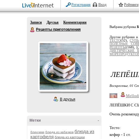
Регистрация
Вход
Рейтинги
Записи
Друзья
Комментарии
Выбрана рубрика
Рецепты приготовления
Другие рубрики в
ТЕСТО
(52),
СУПЫ
ПОЛЕЗНЫЕ СОВ
РЕЦЕПТЫ
(168),
К
ДИЕТИЧЕСКИЕ 
МОРЕПРОДУКТО
ЛЕПЁШ
Воскресенье, 01 Се
Mellod
В друзья
ЛЕПЁШКИ С С
Очень рекоменду
Метки
-
Тесто:
блюда из
блинчики
блюда из кабачков
кефир - 1 ст.
картофеля
блюда из картошки