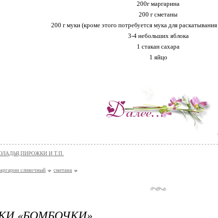
200г маргарина
200 г сметаны
200 г муки (кроме этого потребуется мука для раскатывания
3-4 небольших яблока
1 стакан сахара
1 яйцо
ОЛАДЬЯ,ПИРОЖКИ И Т.П.
аргарин сливочный
сметана
КИ «БОМБОЧКИ»