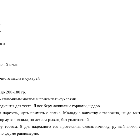
к
к
ч.л.
ький качан
чного масла и сухарей
до 200-180 гр.
ь сливочным маслом и присыпать сухарями.
едиенты для теста. Я все беру ложками с горками, щедро.
о нарезать, чуть примять с солью. Молодую капустку осторожно, не до мя
орму заполнила, но лежала рыхло, без уплотнений.
ту тестом. Я для надежного его протекания сквозь начинку, ручкой вилки
по форме равномерно.