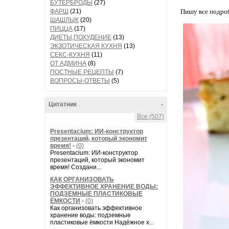
БУТЕРБРОДЫ
(27)
ФАРШ
(21)
Пишу все подроб
ШАШЛЫК
(20)
ПИЦЦА
(17)
ДИЕТЫ,ПОХУДЕНИЕ
(13)
ЭКЗОТИЧЕСКАЯ КУХНЯ
(13)
СЕКС-КУХНЯ
(11)
ОТ АДМИНА
(8)
ПОСТНЫЕ РЕЦЕПТЫ
(7)
ВОПРОСЫ-ОТВЕТЫ
(5)
Цитатник
-
Все (507)
Presentacium: ИИ‑конструктор
презентаций, который экономит
время!
-
(0)
Presentacium: ИИ‑конструктор
презентаций, который экономит
время! Создани...
КАК ОРГАНИЗОВАТЬ
ЭФФЕКТИВНОЕ ХРАНЕНИЕ ВОДЫ:
ПОДЗЕМНЫЕ ПЛАСТИКОВЫЕ
ЁМКОСТИ
-
(0)
Как организовать эффективное
хранение воды: подземные
пластиковые ёмкости Надёжное х...