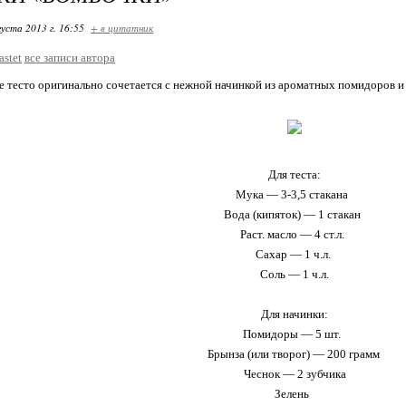
густа 2013 г. 16:55
+ в цитатник
astet
все записи автора
 тесто оригинально сочетается с нежной начинкой из ароматных помидоров и 
Для теста:
Мука — 3-3,5 стакана
Вода (кипяток) — 1 стакан
Раст. масло — 4 ст.л.
Сахар — 1 ч.л.
Соль — 1 ч.л.
Для начинки:
Помидоры — 5 шт.
Брынза (или творог) — 200 грамм
Чеснок — 2 зубчика
Зелень