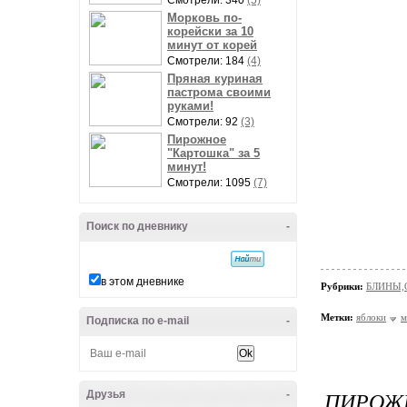
Смотрели: 340
(5)
Морковь по-
корейски за 10
минут от корей
Смотрели: 184
(4)
Пряная куриная
пастрома своими
руками!
Смотрели: 92
(3)
Пирожное
"Картошка" за 5
минут!
Смотрели: 1095
(7)
Поиск по дневнику
-
в этом дневнике
Рубрики:
БЛИНЫ,
Метки:
яблоки
м
Подписка по e-mail
-
ПИРОЖ
Друзья
-