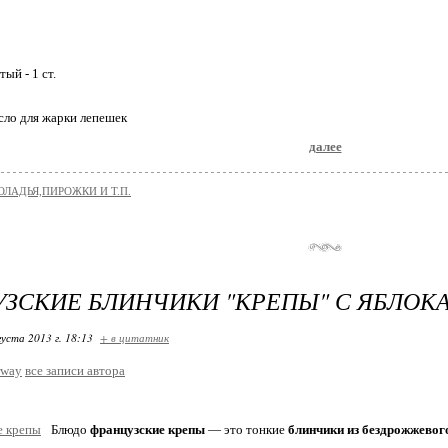
ый - 1 ст.
сло для жарки лепешек
далее
ОЛАДЬЯ,ПИРОЖКИ И Т.П.
ЗСКИЕ БЛИНЧИКИ "КРЕПЫ" С ЯБЛОК
густа 2013 г. 18:13
+ в цитатник
rway
все записи автора
Блюдо
французские крепы
— это тонкие
блинчики из бездрожжевого