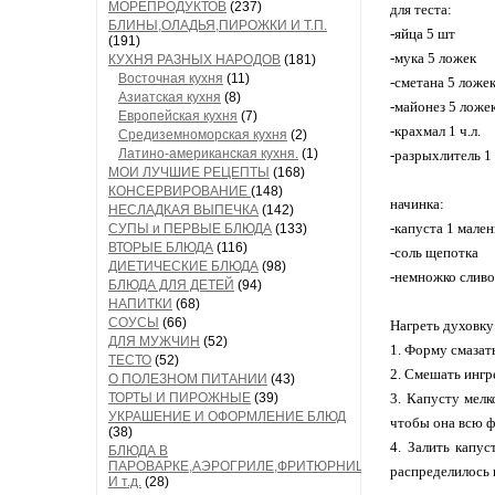
МОРЕПРОДУКТОВ
(237)
для теста:
БЛИНЫ,ОЛАДЬЯ,ПИРОЖКИ И Т.П.
-яйца 5 шт
(191)
-мука 5 ложек
КУХНЯ РАЗНЫХ НАРОДОВ
(181)
Восточная кухня
(11)
-сметана 5 ложе
Азиатская кухня
(8)
-майонез 5 ложе
Европейская кухня
(7)
-крахмал 1 ч.л.
Средиземноморская кухня
(2)
Латино-американская кухня.
(1)
-разрыхлитель 1 
МОИ ЛУЧШИЕ РЕЦЕПТЫ
(168)
КОНСЕРВИРОВАНИЕ
(148)
начинка:
НЕСЛАДКАЯ ВЫПЕЧКА
(142)
-капуста 1 мален
СУПЫ и ПЕРВЫЕ БЛЮДА
(133)
ВТОРЫЕ БЛЮДА
(116)
-соль щепотка
ДИЕТИЧЕСКИЕ БЛЮДА
(98)
-немножко сливо
БЛЮДА ДЛЯ ДЕТЕЙ
(94)
НАПИТКИ
(68)
СОУСЫ
(66)
Нагреть духовку 
ДЛЯ МУЖЧИН
(52)
1. Форму смазат
ТЕСТО
(52)
2. Смешать ингр
О ПОЛЕЗНОМ ПИТАНИИ
(43)
ТОРТЫ И ПИРОЖНЫЕ
(39)
3. Капусту мелк
УКРАШЕНИЕ И ОФОРМЛЕНИЕ БЛЮД
чтобы она всю ф
(38)
4. Залить капус
БЛЮДА В
ПАРОВАРКЕ,АЭРОГРИЛЕ,ФРИТЮРНИЦЕ
распределилось 
И т.д.
(28)