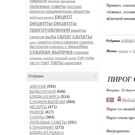
пироги
пирожки
пирожные
Принято считат
полезные советы
постные
праздничные рецепты
рецепты
«блины», готов
рецепт
рейтинги казино
яблочной начин
рецепты
рецепты
приготовления
рецепты
салаты
салат
рыба
салатов
Рубрики:
БЛИНЫ,
скачать
секреты приготовления
сало
бесплатно
скачать с depositfiles
сладкая выпечка
Метки:
рецепт
б
сладкое
суп
супы
слоеные салаты
слоеный салат
торт
торты
шоколад
тесто
ПИРОГ 
Рубрики
-
ЗАКУСКИ
(593)
Вторник, 20 Авгус
ВИДЕО-КУХНЯ
(548)
БЛЮДА ИЗ МЯСА
(514)
Mellod
СЛАДКАЯ ВЫПЕЧКА
(484)
ДЕСЕРТЫ
(471)
Пирог со свежей
РАЗНОЕ
(417)
САЛАТЫ
(364)
Пирог очень про
ПОЛЕЗНЫЕ СОВЕТЫ
(291)
К ПРАЗДНИКУ
(273)
Ингредиенты:
БЛЮДА ИЗ РЫБЫ и