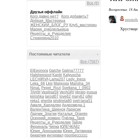
Все (6)
Воскресенье, 18 Ав
Друзья оффлайн
Кого давно нет?
Кого добавить?
prostob
Добрая_Мастерица
ЖЕНСКИЙ_БЛОГ_РУ
Клуб_мастериц
Хрустящее
Мария_рукодельница
Рецепты_и_Рукоделие
Странница2010
Постоянные читатели
-
Все (7567)
ElEeonora
Galche
Galina77777
Hatshepsoot
Kantri
Katyuscha
LECHIRVA
Lama207
Ledy_Iness
Leka_66
Lkis
Malgosia
Marisha_34
NinaL
Pepel_Rozi
Svetlana_I_0902
TAH9I
Vasilisa59
VerAGRI
Veralo
irusua
kiirishka
larost07
love62
mary62
olfel
reka1
sherila
sindirela80
svet-lana51
Амаля_Кардалян
Андромеда-1
Валентина_Шиенок
Ларисик
Ларчик_Златки
Наталья_Оганян
Осенний_романс
Пчёлка_Таня
Рецепты_и_Рукоделие
Тайде
Фериналь
Чипка
ЮЛЕЧКА82
Юлия_Дорошкова
Юлия_Литвинюк
бекарчик
интервал
прогресссссс