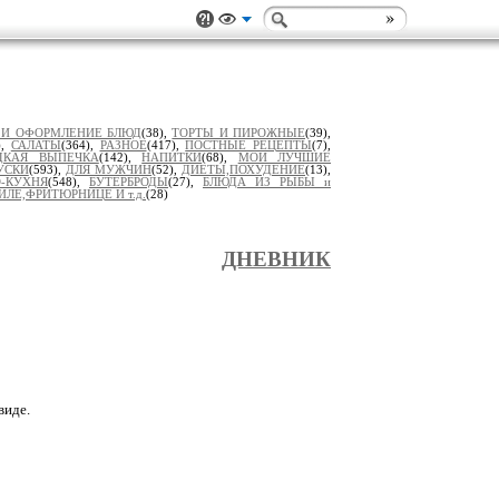
 И ОФОРМЛЕНИЕ БЛЮД
(38),
ТОРТЫ И ПИРОЖНЫЕ
(39),
),
САЛАТЫ
(364),
РАЗНОЕ
(417),
ПОСТНЫЕ РЕЦЕПТЫ
(7),
ДКАЯ ВЫПЕЧКА
(142),
НАПИТКИ
(68),
МОИ ЛУЧШИЕ
УСКИ
(593),
ДЛЯ МУЖЧИН
(52),
ДИЕТЫ,ПОХУДЕНИЕ
(13),
-КУХНЯ
(548),
БУТЕРБРОДЫ
(27),
БЛЮДА ИЗ РЫБЫ и
ИЛЕ,ФРИТЮРНИЦЕ И т.д.
(28)
ДНЕВНИК
виде.