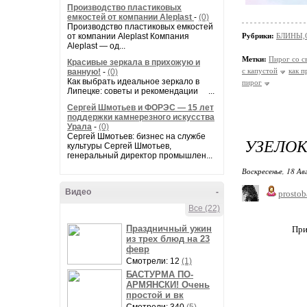
Производство пластиковых
емкостей от компании Aleplast
-
(0)
Производство пластиковых емкостей
от компании Aleplast Компания
Рубрики:
БЛИНЫ,
Aleplast — од...
Метки:
Пирог со с
Красивые зеркала в прихожую и
с капустой
как п
ванную!
-
(0)
Как выбрать идеальное зеркало в
пирог
Липецке: советы и рекомендации ...
Сергей Шмотьев и ФОРЭС — 15 лет
поддержки камнерезного искусства
Урала
-
(0)
Сергей Шмотьев: бизнес на службе
УЗЕЛОК
культуры Сергей Шмотьев,
генеральный директор промышлен...
Воскресенье, 18 Ав
Видео
-
prostob
Все (22)
Праздничный ужин
При
из трех блюд на 23
февр
Смотрели: 12
(1)
БАСТУРМА ПО-
АРМЯНСКИ! Очень
простой и вк