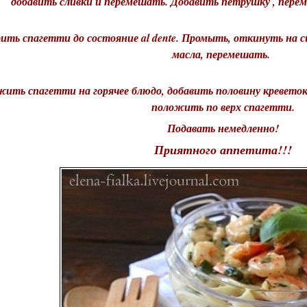
добавить сливки и перемешать. Добавить петрушку , пере
ить спагетти до состояние al dente. Промыть, откинуть на с
масла, перемешать.
жить спагетти на горячее блюдо, добавить половину кревет
положить по верх спагетти.
Подавать немедленно!
Приятного аппетита!!!