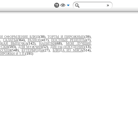
 И ОФОРМЛЕНИЕ БЛЮД
(38),
ТОРТЫ И ПИРОЖНЫЕ
(39),
),
САЛАТЫ
(364),
РАЗНОЕ
(417),
ПОСТНЫЕ РЕЦЕПТЫ
(7),
ДКАЯ ВЫПЕЧКА
(142),
НАПИТКИ
(68),
МОИ ЛУЧШИЕ
УСКИ
(593),
ДЛЯ МУЖЧИН
(52),
ДИЕТЫ,ПОХУДЕНИЕ
(13),
КУХНЯ
(548),
БУТЕРБРОДЫ
(27),
БЛЮДА ИЗ МЯСА
(514),
ИРОЖКИ И Т.П.
(191)