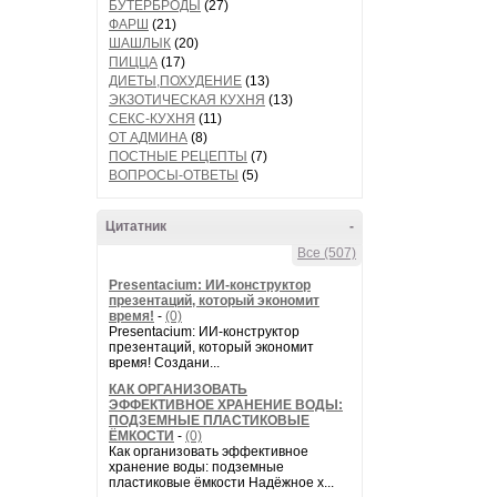
БУТЕРБРОДЫ
(27)
ФАРШ
(21)
ШАШЛЫК
(20)
ПИЦЦА
(17)
ДИЕТЫ,ПОХУДЕНИЕ
(13)
ЭКЗОТИЧЕСКАЯ КУХНЯ
(13)
СЕКС-КУХНЯ
(11)
ОТ АДМИНА
(8)
ПОСТНЫЕ РЕЦЕПТЫ
(7)
ВОПРОСЫ-ОТВЕТЫ
(5)
Цитатник
-
Все (507)
Presentacium: ИИ‑конструктор
презентаций, который экономит
время!
-
(0)
Presentacium: ИИ‑конструктор
презентаций, который экономит
время! Создани...
КАК ОРГАНИЗОВАТЬ
ЭФФЕКТИВНОЕ ХРАНЕНИЕ ВОДЫ:
ПОДЗЕМНЫЕ ПЛАСТИКОВЫЕ
ЁМКОСТИ
-
(0)
Как организовать эффективное
хранение воды: подземные
пластиковые ёмкости Надёжное х...