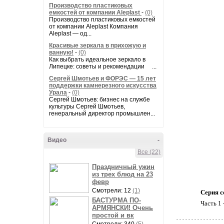
Производство пластиковых
емкостей от компании Aleplast
-
(0)
Производство пластиковых емкостей
от компании Aleplast Компания
Aleplast — од...
Красивые зеркала в прихожую и
ванную!
-
(0)
Как выбрать идеальное зеркало в
Липецке: советы и рекомендации ...
Сергей Шмотьев и ФОРЭС — 15 лет
поддержки камнерезного искусства
Урала
-
(0)
Сергей Шмотьев: бизнес на службе
культуры Сергей Шмотьев,
генеральный директор промышлен...
Видео
-
Все (22)
Праздничный ужин
из трех блюд на 23
февр
Смотрели: 12
(1)
Серия с
БАСТУРМА ПО-
Часть 
АРМЯНСКИ! Очень
простой и вк