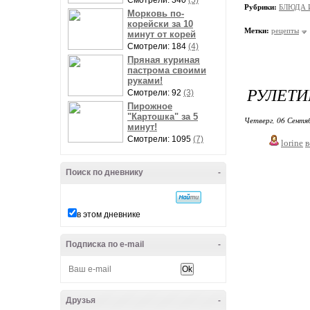
Смотрели: 340
(5)
Рубрики:
БЛЮДА 
Морковь по-
корейски за 10
Метки:
рецепты
минут от корей
Смотрели: 184
(4)
Пряная куриная
пастрома своими
руками!
РУЛЕТИ
Смотрели: 92
(3)
Пирожное
"Картошка" за 5
Четверг, 06 Сентя
минут!
Смотрели: 1095
(7)
lorine
в
Поиск по дневнику
-
в этом дневнике
Подписка по e-mail
-
Друзья
-