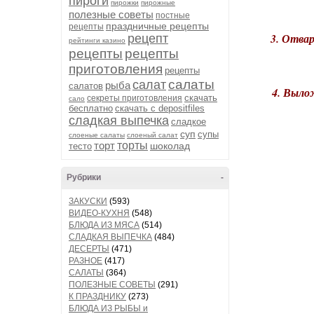
пироги
пирожки
пирожные
полезные советы
постные
праздничные рецепты
рецепты
3. Отвар
рецепт
рейтинги казино
рецепты
рецепты
приготовления
рецепты
салаты
салат
рыба
салатов
4. Выло
скачать
секреты приготовления
сало
бесплатно
скачать с depositfiles
сладкая выпечка
сладкое
суп
супы
слоеные салаты
слоеный салат
торт
торты
шоколад
тесто
Рубрики
-
ЗАКУСКИ
(593)
ВИДЕО-КУХНЯ
(548)
БЛЮДА ИЗ МЯСА
(514)
СЛАДКАЯ ВЫПЕЧКА
(484)
ДЕСЕРТЫ
(471)
РАЗНОЕ
(417)
САЛАТЫ
(364)
ПОЛЕЗНЫЕ СОВЕТЫ
(291)
К ПРАЗДНИКУ
(273)
БЛЮДА ИЗ РЫБЫ и