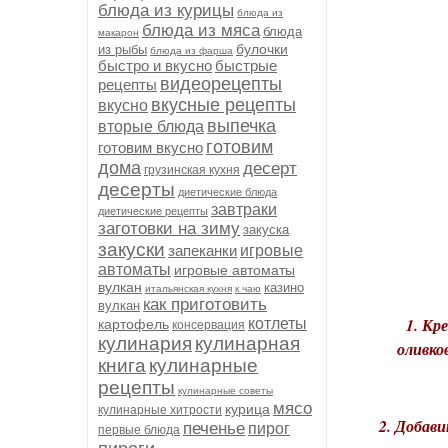
блюда из курицы
блюда из
блюда из мяса
блюда
макарон
булочки
из рыбы
блюда из фарша
быстро и вкусно
быстрые
видеорецепты
рецепты
вкусные рецепты
вкусно
выпечка
вторые блюда
готовим
готовим вкусно
дома
десерт
грузинская кухня
десерты
диетические блюда
завтраки
диетические рецепты
заготовки на зиму
закуска
закуски
запеканки
игровые
автоматы
игровые автоматы
вулкан
казино
итальянская кухня
к чаю
как приготовить
вулкан
1. Кр
котлеты
картофель
консервация
кулинария
кулинарная
оливко
книга
кулинарные
рецепты
кулинарные советы
мясо
курица
кулинарные хитрости
2. Добави
печенье
пирог
первые блюда