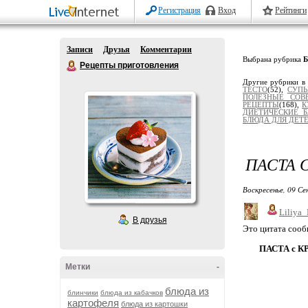
Регистрация
Вход
Рейтинги
Записи
Друзья
Комментарии
Выбрана рубрика
Рецепты приготовления
Другие рубрики в
ТЕСТО
(52),
СУПЫ
ПОЛЕЗНЫЕ СОВ
РЕЦЕПТЫ
(168),
К
ДИЕТИЧЕСКИЕ 
БЛЮДА ДЛЯ ДЕТ
ПАСТА 
Воскресенье, 09 Се
Liliya
В друзья
Это цитата соо
ПАСТА с 
Метки
-
блюда из
блинчики
блюда из кабачков
картофеля
блюда из картошки