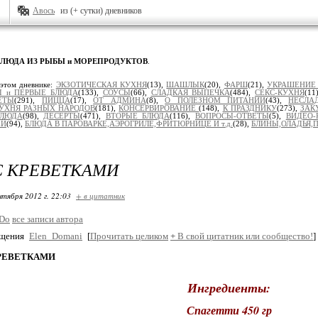
Авось
из (+ сутки) дневников
БЛЮДА ИЗ РЫБЫ и МОРЕПРОДУКТОВ
.
 этом дневнике:
ЭКЗОТИЧЕСКАЯ КУХНЯ
(13),
ШАШЛЫК
(20),
ФАРШ
(21),
УКРАШЕНИЕ
 и ПЕРВЫЕ БЛЮДА
(133),
СОУСЫ
(66),
СЛАДКАЯ ВЫПЕЧКА
(484),
СЕКС-КУХНЯ
(11
ЕТЫ
(291),
ПИЦЦА
(17),
ОТ АДМИНА
(8),
О ПОЛЕЗНОМ ПИТАНИИ
(43),
НЕСЛА
УХНЯ РАЗНЫХ НАРОДОВ
(181),
КОНСЕРВИРОВАНИЕ
(148),
К ПРАЗДНИКУ
(273),
ЗАК
БЛЮДА
(98),
ДЕСЕРТЫ
(471),
ВТОРЫЕ БЛЮДА
(116),
ВОПРОСЫ-ОТВЕТЫ
(5),
ВИДЕО-
ЕЙ
(94),
БЛЮДА В ПАРОВАРКЕ,АЭРОГРИЛЕ,ФРИТЮРНИЦЕ И т.д.
(28),
БЛИНЫ,ОЛАДЬЯ,П
С КРЕВЕТКАМИ
нтября 2012 г. 22:03
+ в цитатник
_Do
все записи автора
бщения
Elen_Domani
[
Прочитать целиком
+
В свой цитатник или сообщество!
]
КРЕВЕТКАМИ
Ингредиенты:
Спагетти 450 гр