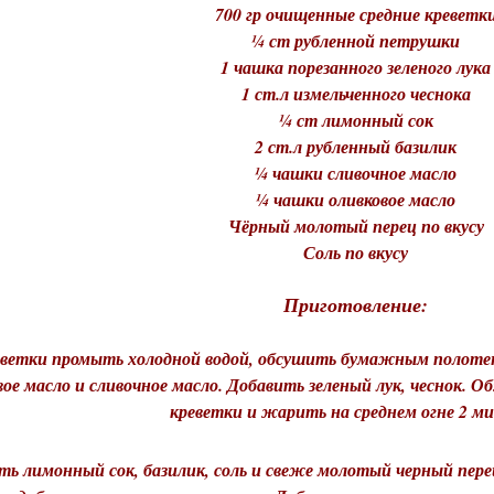
700 гр очищенные средние креветк
¼ ст рубленной петрушки
1 чашка порезанного зеленого лук
1 ст.л измельченного чеснока
¼ ст лимонный сок
2 ст.л рубленный базилик
¼ чашки сливочное масло
¼ чашки оливковое масло
Чёрный молотый перец по вкусу
Соль по вкусу
Приготовление:
еветки промыть холодной водой, обсушить бумажным полотен
вое масло и сливочное масло. Добавить зеленый лук, чеснок. 
креветки и жарить на среднем огне 2 
ть лимонный сок, базилик, соль и свеже молотый черный пере