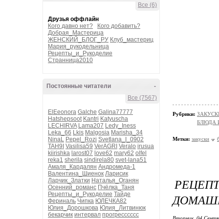
Все (6)
Друзья оффлайн
Кого давно нет?
Кого добавить?
Добрая_Мастерица
ЖЕНСКИЙ_БЛОГ_РУ
Клуб_мастериц
Мария_рукодельница
Рецепты_и_Рукоделие
Странница2010
Постоянные читатели
-
Все (7567)
ElEeonora
Galche
Galina77777
Рубрики:
ЗАКУСК
Hatshepsoot
Kantri
Katyuscha
БЛЮДА 
LECHIRVA
Lama207
Ledy_Iness
Leka_66
Lkis
Malgosia
Marisha_34
NinaL
Pepel_Rozi
Svetlana_I_0902
Метки:
закуски
TAH9I
Vasilisa59
VerAGRI
Veralo
irusua
kiirishka
larost07
love62
mary62
olfel
reka1
sherila
sindirela80
svet-lana51
Амаля_Кардалян
Андромеда-1
Валентина_Шиенок
Ларисик
РЕЦЕП
Ларчик_Златки
Наталья_Оганян
Осенний_романс
Пчёлка_Таня
Рецепты_и_Рукоделие
Тайде
ДОМАШН
Фериналь
Чипка
ЮЛЕЧКА82
Юлия_Дорошкова
Юлия_Литвинюк
бекарчик
интервал
прогресссссс
Вторник, 04 Сентя