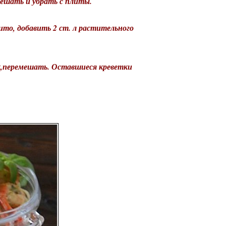
мешать и убрать с плиты.
ито, добавить 2 ст. л растительного
ок,перемешать. Оставшиеся креветки