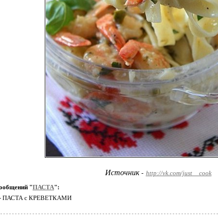
Источник -
http://vk.com/just__cook
ообщений "
ПАСТА
":
1 - ПАСТА с КРЕВЕТКАМИ