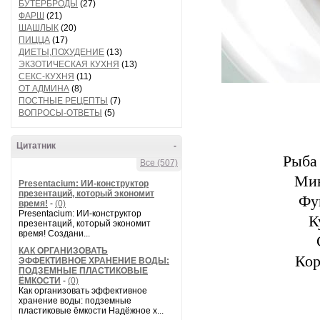
БУТЕРБРОДЫ
(27)
ФАРШ
(21)
ШАШЛЫК
(20)
ПИЦЦА
(17)
ДИЕТЫ,ПОХУДЕНИЕ
(13)
ЭКЗОТИЧЕСКАЯ КУХНЯ
(13)
СЕКС-КУХНЯ
(11)
ОТ АДМИНА
(8)
ПОСТНЫЕ РЕЦЕПТЫ
(7)
ВОПРОСЫ-ОТВЕТЫ
(5)
Цитатник
-
Рыба
Все (507)
Мин
Presentacium: ИИ‑конструктор
презентаций, который экономит
Фу
время!
-
(0)
Presentacium: ИИ‑конструктор
К
презентаций, который экономит
время! Создани...
КАК ОРГАНИЗОВАТЬ
Кор
ЭФФЕКТИВНОЕ ХРАНЕНИЕ ВОДЫ:
ПОДЗЕМНЫЕ ПЛАСТИКОВЫЕ
ЁМКОСТИ
-
(0)
Как организовать эффективное
хранение воды: подземные
пластиковые ёмкости Надёжное х...