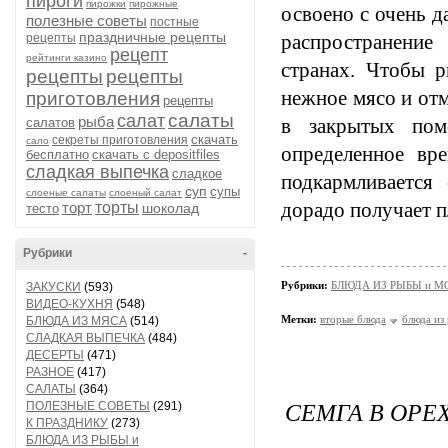
пироги
пирожки
пирожные
освоено с очень 
полезные советы
постные
праздничные рецепты
распространение
рецепты
рецепт
рейтинги казино
странах. Чтобы 
рецепты
рецепты
нежное мясо и отм
приготовления
рецепты
салаты
салат
рыба
в закрытых пом
салатов
скачать
секреты приготовления
сало
определенное вр
бесплатно
скачать с depositfiles
сладкая выпечка
сладкое
подкармливается
суп
супы
слоеные салаты
слоеный салат
дорадо получает п
торт
торты
шоколад
тесто
Рубрики
-
Рубрики:
БЛЮДА ИЗ РЫБЫ и 
ЗАКУСКИ
(593)
ВИДЕО-КУХНЯ
(548)
Метки:
вторые блюда
блюда из
БЛЮДА ИЗ МЯСА
(514)
СЛАДКАЯ ВЫПЕЧКА
(484)
ДЕСЕРТЫ
(471)
РАЗНОЕ
(417)
САЛАТЫ
(364)
СЕМГА В ОРЕ
ПОЛЕЗНЫЕ СОВЕТЫ
(291)
К ПРАЗДНИКУ
(273)
БЛЮДА ИЗ РЫБЫ и