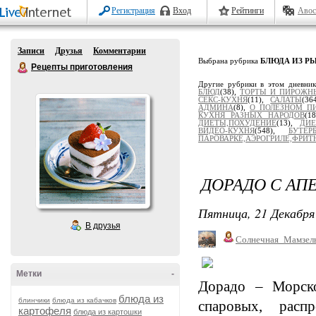
Регистрация
Вход
Рейтинги
Авос
Записи
Друзья
Комментарии
Выбрана рубрика
БЛЮДА ИЗ Р
Рецепты приготовления
Другие рубрики в этом дневни
БЛЮД
(38),
ТОРТЫ И ПИРОЖН
СЕКС-КУХНЯ
(11),
САЛАТЫ
(36
АДМИНА
(8),
О ПОЛЕЗНОМ П
КУХНЯ РАЗНЫХ НАРОДОВ
(1
ДИЕТЫ,ПОХУДЕНИЕ
(13),
ДИЕ
ВИДЕО-КУХНЯ
(548),
БУТЕР
ПАРОВАРКЕ,АЭРОГРИЛЕ,ФРИТЮ
ДОРАДО С А
Пятница, 21 Декабря 
В друзья
Солнечная_Мамзел
Метки
-
Дорадо – Морско
блюда из
блинчики
блюда из кабачков
спаровых, расп
картофеля
блюда из картошки