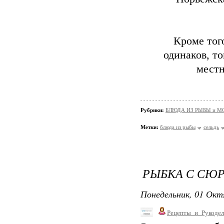
Кроме тог
одинаков, т
местн
Рубрики:
БЛЮДА ИЗ РЫБЫ и 
Метки:
блюда из рыбы
сельдь
РЫБКА С СЮ
Понедельник, 01 Окт
Рецепты_и_Рукодел