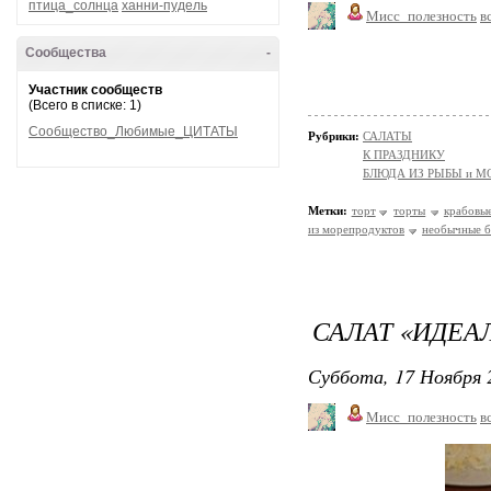
птица_солнца
ханни-пудель
Мисс_полезность
в
Сообщества
-
Участник сообществ
(Всего в списке: 1)
Сообщество_Любимые_ЦИТАТЫ
Рубрики:
САЛАТЫ
К ПРАЗДНИКУ
БЛЮДА ИЗ РЫБЫ и 
Метки:
торт
торты
крабовы
из морепродуктов
необычные 
САЛАТ «ИДЕА
Суббота, 17 Ноября 
Мисс_полезность
в