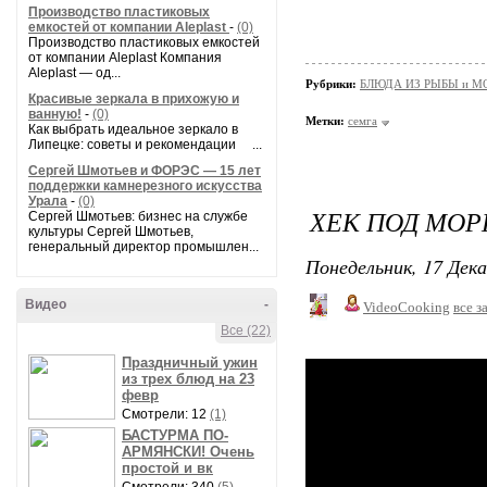
Производство пластиковых
емкостей от компании Aleplast
-
(0)
Производство пластиковых емкостей
от компании Aleplast Компания
Aleplast — од...
Рубрики:
БЛЮДА ИЗ РЫБЫ и 
Красивые зеркала в прихожую и
ванную!
-
(0)
Метки:
семга
Как выбрать идеальное зеркало в
Липецке: советы и рекомендации ...
Сергей Шмотьев и ФОРЭС — 15 лет
поддержки камнерезного искусства
Урала
-
(0)
ХЕК ПОД МО
Сергей Шмотьев: бизнес на службе
культуры Сергей Шмотьев,
генеральный директор промышлен...
Понедельник, 17 Дека
Видео
-
VideoCooking
все з
Все (22)
Праздничный ужин
из трех блюд на 23
февр
Смотрели: 12
(1)
БАСТУРМА ПО-
АРМЯНСКИ! Очень
простой и вк