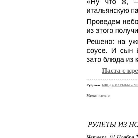
«Ну что ж, 
итальянскую па
Проведем небо
из этого получ
Решено: на у
соусе. И сын
зато блюда из 
Паста с кр
Рубрики:
БЛЮДА ИЗ РЫБЫ и 
Метки:
паста
РУЛЕТЫ ИЗ Н
Четверг, 01 Ноября 2