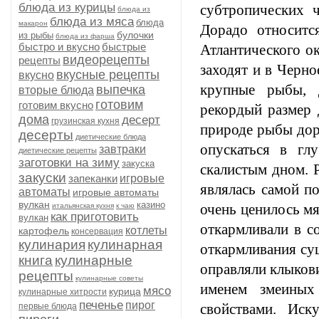
блюда из курицы
субтропических 
блюда из
блюда из мяса
блюда
макарон
Дорадо относится
булочки
из рыбы
блюда из фарша
быстро и вкусно
быстрые
Атлантического о
видеорецепты
рецепты
заходят и в Черно
вкусные рецепты
вкусно
крупные рыбы, 
выпечка
вторые блюда
готовим
готовим вкусно
рекордый размер 
дома
десерт
грузинская кухня
природе рыбы дор
десерты
диетические блюда
опускаться в гл
завтраки
диетические рецепты
заготовки на зиму
закуска
скалистым дном. 
закуски
запеканки
игровые
являлась самой п
автоматы
игровые автоматы
вулкан
казино
очень ценилось м
итальянская кухня
к чаю
как приготовить
вулкан
откармливали в с
котлеты
картофель
консервация
кулинария
кулинарная
откармливания су
книга
кулинарные
оправляли клыков
рецепты
кулинарные советы
именем змеиных
мясо
курица
кулинарные хитрости
печенье
пирог
свойствами. Иск
первые блюда