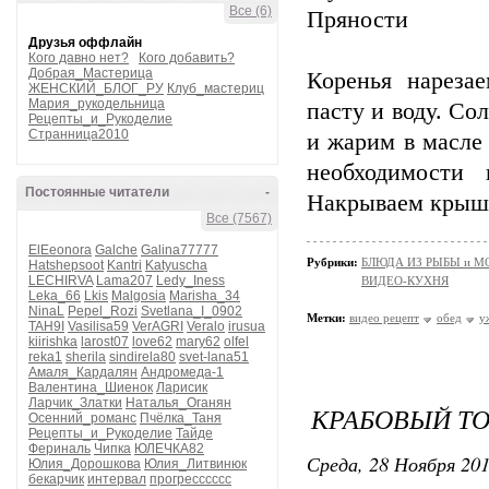
Все (6)
Пряности
Друзья оффлайн
Кого давно нет?
Кого добавить?
Добрая_Мастерица
Коренья нареза
ЖЕНСКИЙ_БЛОГ_РУ
Клуб_мастериц
Мария_рукодельница
пасту и воду. Со
Рецепты_и_Рукоделие
Странница2010
и жарим в масле
необходимости
Постоянные читатели
-
Накрываем крышк
Все (7567)
ElEeonora
Galche
Galina77777
Рубрики:
БЛЮДА ИЗ РЫБЫ и 
Hatshepsoot
Kantri
Katyuscha
LECHIRVA
Lama207
Ledy_Iness
ВИДЕО-КУХНЯ
Leka_66
Lkis
Malgosia
Marisha_34
NinaL
Pepel_Rozi
Svetlana_I_0902
Метки:
видео рецепт
обед
у
TAH9I
Vasilisa59
VerAGRI
Veralo
irusua
kiirishka
larost07
love62
mary62
olfel
reka1
sherila
sindirela80
svet-lana51
Амаля_Кардалян
Андромеда-1
Валентина_Шиенок
Ларисик
Ларчик_Златки
Наталья_Оганян
КРАБОВЫЙ ТО
Осенний_романс
Пчёлка_Таня
Рецепты_и_Рукоделие
Тайде
Фериналь
Чипка
ЮЛЕЧКА82
Среда, 28 Ноября 201
Юлия_Дорошкова
Юлия_Литвинюк
бекарчик
интервал
прогресссссс