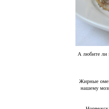
А любите ли в
Жирные омег
нашему мозг
Норвежска