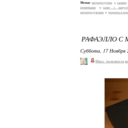
Метки:
морепродукты
салаты
креветками
салат с капуст
морепродуктами
рецепты к пр
РАФАЭЛЛО С 
Суббота, 17 Ноября 
Мисс_полезность
в