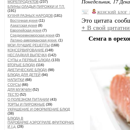
Понедельник, 17 Дека
МОРЕПРОДУКТОВ
(237)
БЛИНЫ,ОЛАДЬЯ,ПИРОЖКИ И Т.П.
(191)
ЖЕНСКИЙ_БЛОГ_
КУХНЯ РАЗНЫХ НАРОДОВ
(181)
Это цитата соо
Восточная кухня
(11)
Азиатская кухня
(8)
+
В свой цитатни
Европейская кухня
(7)
Средиземноморская кухня
(2)
Семга в орехо
Латино-американская кухня.
(1)
МОИ ЛУЧШИЕ РЕЦЕПТЫ
(168)
КОНСЕРВИРОВАНИЕ
(148)
НЕСЛАДКАЯ ВЫПЕЧКА
(142)
СУПЫ и ПЕРВЫЕ БЛЮДА
(133)
ВТОРЫЕ БЛЮДА
(116)
ДИЕТИЧЕСКИЕ БЛЮДА
(98)
БЛЮДА ДЛЯ ДЕТЕЙ
(94)
НАПИТКИ
(68)
СОУСЫ
(66)
ДЛЯ МУЖЧИН
(52)
ТЕСТО
(52)
О ПОЛЕЗНОМ ПИТАНИИ
(43)
ТОРТЫ И ПИРОЖНЫЕ
(39)
УКРАШЕНИЕ И ОФОРМЛЕНИЕ БЛЮД
(38)
БЛЮДА В
ПАРОВАРКЕ,АЭРОГРИЛЕ,ФРИТЮРНИЦЕ
И т.д.
(28)